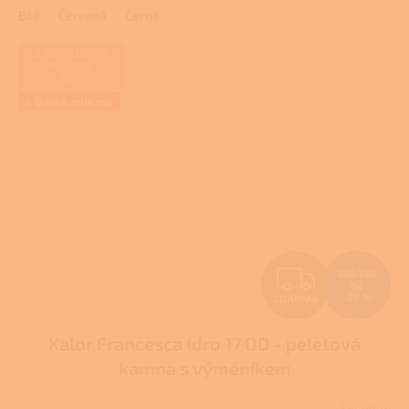
3,0
Bílá
Červená
Černá
z
5
hvězdiček.
ZAJIŠŤUJEME
REALIZACE NA
KLÍČ
+ Dárek zdarma
Z
108 736
Kč
–25 %
ZDARMA
D
Kalor Francesca Idro 17 DD - peletová
A
kamna s výměníkem
R
Skladem