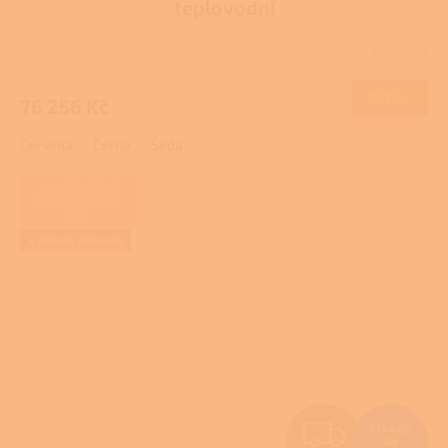
teplovodní
R
Skladem
M
DETAIL
76 256 Kč
A
Červená
Černá
Šedá
ZAJIŠŤUJEME
REALIZACE NA
KLÍČ
+ Dárek zdarma
Z
131 480
Kč