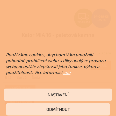
Z
94 065 Kč
–25 %
ZDARMA
D
Kalor MIA 16 - peletová kamna
A
R
Skladem
Používáme cookies, abychom Vám umožnili
M
pohodlné prohlížení webu a díky analýze provozu
DETAIL
webu neustále zlepšovali jeho funkce, výkon a
70 549 Kč
A
použitelnost. Více informací
zde
Bílá
Bordó
Šedá
ZAJIŠŤUJEME
REALIZACE NA
NASTAVENÍ
KLÍČ
+ Dárek zdarma
ODMÍTNOUT