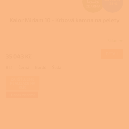
–25 %
ZDARMA
D
Kalor Miriam 10 - Krbová kamna na pelety
A
R
Skladem
Průměrné
M
hodnocení
produktu
DETAIL
35 043 Kč
A
je
2,5
Bílá
Černá
Bordó
Šedá
z
5
hvězdiček.
ZAJIŠŤUJEME
REALIZACE NA
KLÍČ
+ Dárek zdarma