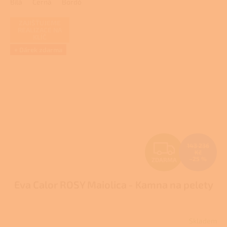
Bílá
Černá
Bordó
z
5
hvězdiček.
ZAJIŠŤUJEME
REALIZACE NA
KLÍČ
+ Dárek zdarma
Z
143 236
Kč
–25 %
ZDARMA
D
Eva Calor ROSY Maiolica - Kamna na pelety
A
R
Skladem