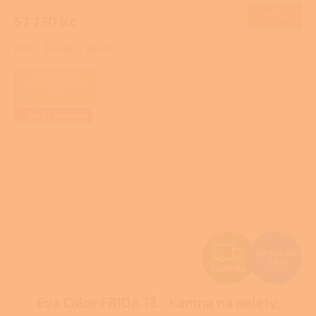
M
DETAIL
57 730 Kč
A
Bílá
Černá
Bordó
ZAJIŠŤUJEME
REALIZACE NA
KLÍČ
+ Dárek zdarma
Z
101 674 Kč
–25 %
ZDARMA
D
Eva Calor FRIDA 13 - Kamna na pelety,
A