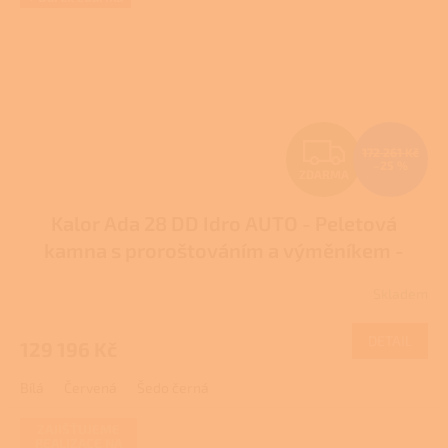
Z
172 261 Kč
–25 %
ZDARMA
D
Kalor Ada 28 DD Idro AUTO - Peletová
A
kamna s proroštováním a výměníkem -
R
DOTACE
Skladem
M
DETAIL
129 196 Kč
A
Bílá
Červená
Šedo černá
ZAJIŠŤUJEME
REALIZACE NA