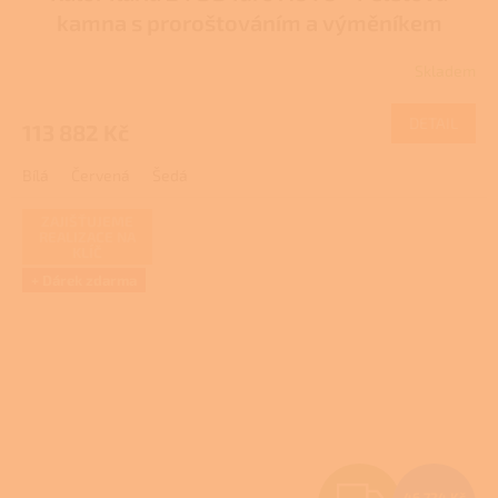
A
kamna s proroštováním a výměníkem
R
DOTACE
Skladem
M
DETAIL
113 882 Kč
A
Bílá
Červená
Šedá
ZAJIŠŤUJEME
REALIZACE NA
KLÍČ
+ Dárek zdarma
Z
46 724 Kč