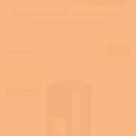
D
Eva Calor BEATRICE - Kamna na pelety s
A
rozvodem horkého vzduchu
R
Skladem
Průměrné
M
hodnocení
produktu
DETAIL
76 904 Kč
A
je
1,5
Mramor
z
5
hvězdiček.
ZAJIŠŤUJEME
REALIZACE NA
KLÍČ
+ Dárek zdarma