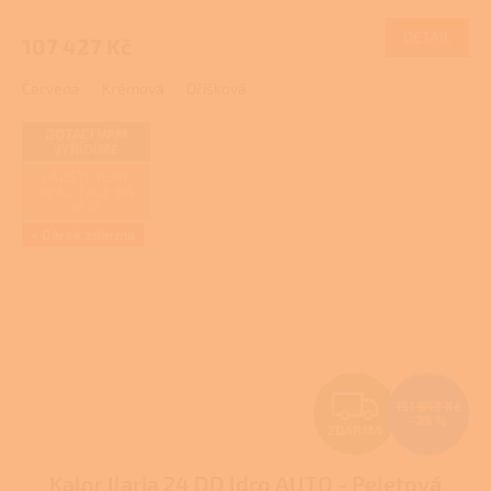
M
DETAIL
107 427 Kč
A
Červená
Krémová
Oříšková
DOTACI VÁM
VYŘÍDÍME
ZAJIŠŤUJEME
REALIZACE NA
KLÍČ
+ Dárek zdarma
Z
151 843 Kč
–25 %
ZDARMA
D
Kalor Ilaria 24 DD Idro AUTO - Peletová