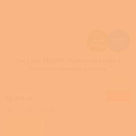
Z
83 007 Kč
–25 %
ZDARMA
D
Eva Calor GEMMA - Kamna na pelety s
A
rozvodem horkého vzduchu
R
Skladem
M
DETAIL
62 255 Kč
A
Bílá
Červená
Černá
ZAJIŠŤUJEME
REALIZACE NA
KLÍČ