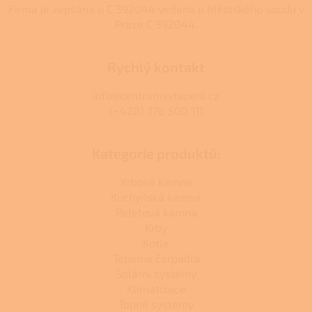
Firma je zapsána u C 392044 vedená u Městského soudu v
Praze C 392044.
Rychlý kontakt
info@centrumvytapeni.cz
(+420) 778 500 111
Kategorie produktů:
Krbová kamna
Kuchyňská kamna
Peletová kamna
Krby
Kotle
Tepelná čerpadla
Solární systémy
Klimatizace
Topné systémy