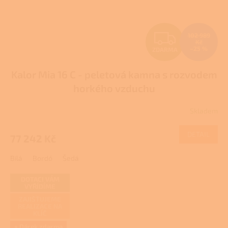
Z
102 989
Kč
–25 %
ZDARMA
D
Kalor Mia 16 C - peletová kamna s rozvodem
A
horkého vzduchu
R
Skladem
M
DETAIL
77 242 Kč
A
Bílá
Bordó
Šedá
DOTACI VÁM
VYŘÍDÍME
ZAJIŠŤUJEME
REALIZACE NA
KLÍČ
+ Dárek zdarma