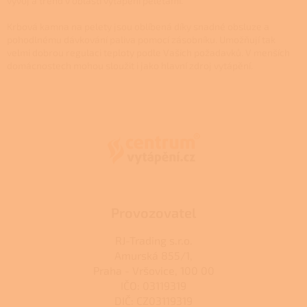
v
vývoj a trend v oblasti vytápění peletami.
ý
p
Krbová kamna na pelety jsou oblíbená díky snadné obsluze a
i
pohodlnému dávkování paliva pomocí zásobníku. Umožňují tak
s
velmi dobrou regulaci teploty podle Vašich požadavků. V menších
u
domácnostech mohou sloužit i jako hlavní zdroj vytápění.
Z
á
p
a
t
í
Provozovatel
RJ-Trading s.r.o.
Amurská 855/1,
Praha - Vršovice, 100 00
IČO: 03119319
DIČ: CZ03119319