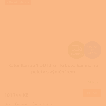
+ Dárek zdarma
Z
135 659
Kč
–25 %
ZDARMA
D
Kalor Ilaria 24 DD Idro - Krbová kamna na
A
pelety s výměníkem
R
Skladem
Průměrné
M
hodnocení
produktu
DETAIL
101 744 Kč
A
je
3,7
Bílá
Červená
Černá, hnědá
z