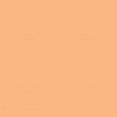
S rozvodem horkého
Hermeticky
vzduchu
uzavřená
Peletová kamna s
Krbová kamna na
výměníkem
dřevo a pelety
Nejprodávanější