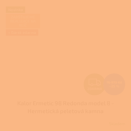
5
hvězdiček.
Novinka
ZAJIŠŤUJEME
REALIZACE NA
KLÍČ
+ Dárek zdarma
Z
76 973 Kč
–25 %
ZDARMA
D
Kalor Ermetic 98 Redonda model 8 -
A
Hermetická peletová kamna
R
Skladem