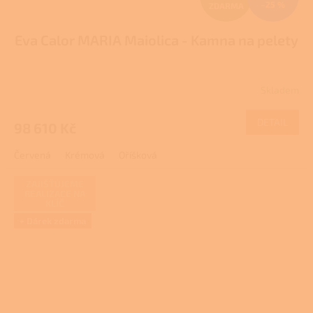
–25 %
ZDARMA
D
Eva Calor MARIA Maiolica - Kamna na pelety
A
R
Skladem
M
DETAIL
98 610 Kč
A
Červená
Krémová
Oříšková
ZAJIŠŤUJEME
REALIZACE NA
KLÍČ
+ Dárek zdarma