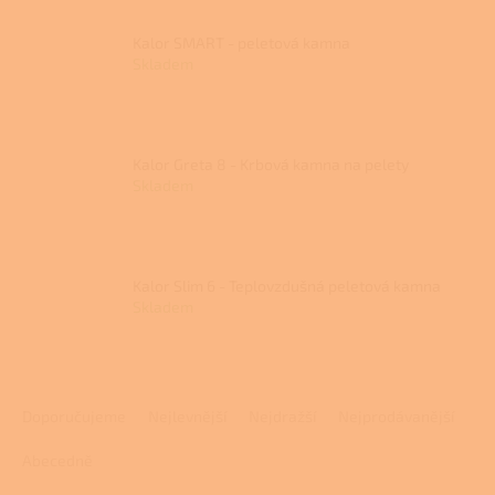
Kalor SMART - peletová kamna
Skladem
Kalor Greta 8 - Krbová kamna na pelety
Skladem
Kalor Slim 6 - Teplovzdušná peletová kamna
Skladem
Ř
a
Doporučujeme
Nejlevnější
Nejdražší
Nejprodávanější
z
e
Abecedně
n