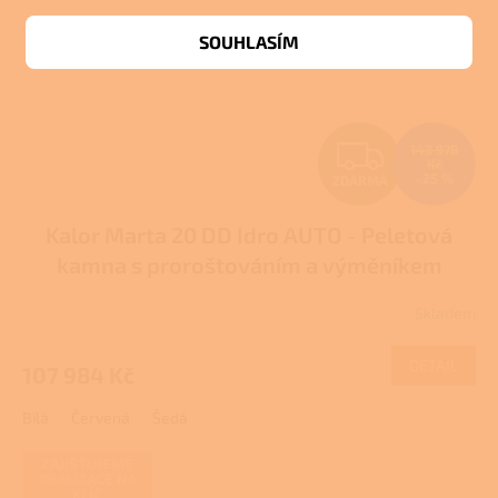
SOUHLASÍM
Z
143 978
Kč
–25 %
ZDARMA
D
Kalor Marta 20 DD Idro AUTO - Peletová
A
kamna s proroštováním a výměníkem
R
Skladem
M
DETAIL
107 984 Kč
A
Bílá
Červená
Šedá
ZAJIŠŤUJEME
REALIZACE NA
KLÍČ