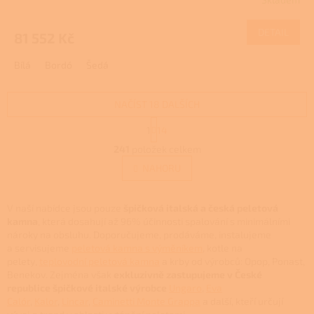
Průměrné
M
hodnocení
produktu
DETAIL
81 552 Kč
A
je
3,9
Bílá
Bordó
Šedá
z
5
hvězdiček.
NAČÍST 18 DALŠÍCH
S
1
14
t
O
r
241
položek celkem
v
á
l
NAHORU
n
á
k
d
o
v
a
V naší nabídce jsou pouze
špičková italská a česká peletová
á
c
kamna
, která dosahují až 96% účinnosti spalování s minimálními
n
í
nároky na obsluhu. Doporučujeme, prodáváme, instalujeme
í
p
a servisujeme
peletová kamna s výměníkem
, kotle na
r
pelety,
teplovodní peletová kamna
a krby od výrobců: Opop, Ponast,
v
Benekov. Zejména však
exkluzivně zastupujeme v České
k
republice špičkové italské výrobce
Ungaro
,
Eva
y
Calór
,
Kalor
,
Lincar
,
Caminetti Monte Grappa
a další, kteří určují