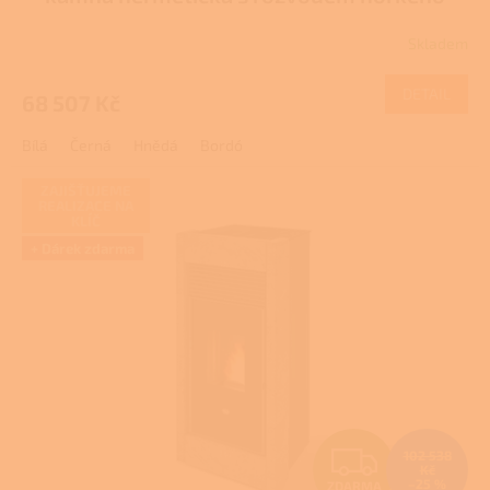
R
vzduchu
Skladem
M
DETAIL
68 507 Kč
A
Bílá
Černá
Hnědá
Bordó
ZAJIŠŤUJEME
REALIZACE NA
KLÍČ
+ Dárek zdarma
Z
102 538
Kč
–25 %
ZDARMA