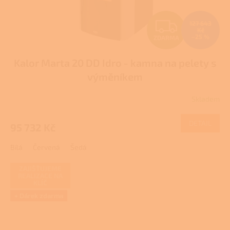
Z
127 643
Kč
–25 %
ZDARMA
D
Kalor Marta 20 DD Idro - kamna na pelety s
A
výměníkem
R
Skladem
Průměrné
M
hodnocení
produktu
DETAIL
95 732 Kč
A
je
5,0
Bílá
Červená
Šedá
z
5
hvězdiček.
ZAJIŠŤUJEME
REALIZACE NA
KLÍČ
+ Dárek zdarma