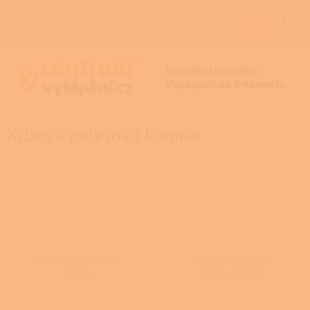
Přejít
na
CZK
NÁKUP
obsah
KOŠÍK
Krbová peletová kamna
Dotovaná peletová
Kamna na pelety
kamna
teplovzdušná