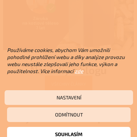
Používáme cookies, abychom Vám umožnili
pohodlné prohlížení webu a díky analýze provozu
webu neustále zlepšovali jeho funkce, výkon a
Novinky z blogu
použitelnost. Více informací
zde
VŠECHNY ČLÁNKY
NASTAVENÍ
Výhradní zastoupení
ODMÍTNOUT
SOUHLASÍM