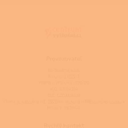
Z
á
p
a
t
í
Provozovatel
RJ-Trading s.r.o.
Amurská 855/1,
Praha - Vršovice, 100 00
IČO: 03119319
DIČ: CZ03119319
Firma je zapsána u C 392044 vedená u Městského soudu v
Praze C 392044.
Rychlý kontakt