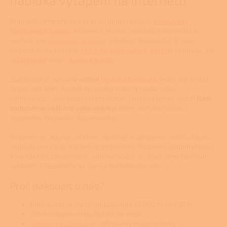
Připravili jsme pro vás širokou nabídku kotlů,
krbových
i
kachlových kamen
, krbových vložek, tepelných čerpadel a
nechybí ani
vysavače na popel
a další příslušenství. V naší
nabídce kotlů najdete
kotle na tuhá paliva
,
pelety
,
biomasu, ale
i
elektrické
nebo
plynové kotle
.
Zodpovědně vybrat
kvalitní
tepelné čerpadlo
může být oříšek.
Je pro váš dům vhodné čerpadlo vzduch/voda, nebo
země/voda? Jaký potřebujete výkon, jak řešit ohřev vody?
Rádi
zodpovíme veškeré vaše otázky
, které se týkají výběru
tepelného čerpadla i fotovoltaiky.
Snažíme se, abyste v našem obchodě s vytápěním našli vždy tu
nejlepší cenu a co možná nejširší výběr. Nabízíme osobní přístup
a kontakt se zákazníkem, nejsme pouze e-shop, jsme Centrum
vytápění. Přesvědčte se sami a kontaktujte nás.
Proč nakoupit u nás?
Doprava zdarma při nákupu nad 10.000 Kč bez DPH
Vlastní dopravní služba až na místo
Odborná instalace
certifikovanými pracovníky