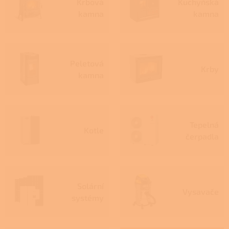
á
Krbová
Kuchyňská
kamna
kamna
p
ě
n
í
Peletová
Krby
–
kamna
N
e
j
Tepelná
v
Kotle
čerpadla
ě
t
š
Solární
í
Vysavače
systémy
n
a