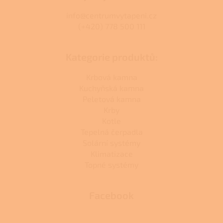
info@centrumvytapeni.cz
(+420) 778 500 111
Kategorie produktů:
Krbová kamna
Kuchyňská kamna
Peletová kamna
Krby
Kotle
Tepelná čerpadla
Solární systémy
Klimatizace
Topné systémy
Facebook