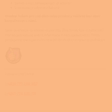
Servis u nás zakoupených produktů
Vzorková prodejna v Táboře
Vhodné řešení pro váš dům nebo prostory můžete bez obav
konzultovat s námi.
Jsme ověřeným profilem na portálu Živá firma, kde si zákazníci
mohou jednoduše ověřit informace o naší společnosti. Tímto
posilujeme transparentnost a důvěryhodnost našeho podnikání.
Zákaznické linky:
(+420) 777 288 883
(+420) 778 500 111