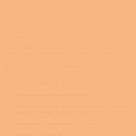
Ochranná mřížka nemá mít zbytečně jemné pletivo, které se snadno
zanese (listí, hmyz) a sníží průtočnost.
Spoj na hrdlo kamen musí být těsný, případně použijte redukci
doporučenou výrobcem.
Údržba
Pravidelně
kontrolujte a čistěte
venkovní mřížku a potrubí, aby
nedocházelo ke snížení účinnosti nebo problémům s hořením.
Nejčastější chyby při realizaci externího
přívodu vzduchu
Nedostatečný průměr potrubí:
vede k nedostatečnému
přívodu vzduchu a problémům s hořením.
Zbytečně dlouhé nebo složité vedení:
snižuje účinnost
systému kvůli vysokým tlakovým ztrátám.
Chybějící nebo špatná izolace:
vznik kondenzátu, riziko plísní.
Nevhodné umístění venkovního vyústění:
např. do závětří
nebo na místo s častým větrem.
Zanesená mřížka nebo potrubí:
pravidelná údržba je klíčová
pro dlouhodobou funkčnost.
Neřešený odvod kondenzátu
u podlahových vedení.