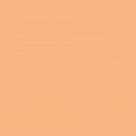
Praktické rady a doporučení
Konzultujte návrh s odborníkem
– každý dům je jiný a
správné řešení závisí na konkrétních podmínkách.
Při rekonstrukci volte nejkratší možnou trasu
a
minimalizujte stavební zásahy.
Pravidelně kontrolujte průchodnost přívodu
– zejména
venkovní mřížku a případné klapky.
Plánujte přívod vzduchu už při projektování novostavby
–
vyhnete se zbytečným komplikacím a nákladům.
Pokud řešíte externí přívod vzduchu ke krbovým kamnům,
doporučujeme využít hotová napojovací hrdla ve správném
průměru – například
100 mm
nebo
120 mm
. Pro ještě stabilnější a
úspornější provoz můžete zvážit i elektronickou regulaci hoření s
klapkou přívodu vzduchu, například
Firecontrols
.
U nás va
Centrum vytápění
najdete široký sortiment
krbových
kamen s možností externího přívodu vzduchu
. Pokud si nejste jisti,
který typ kamen nebo příslušenství je pro váš dům nejvhodnější,
neváhejte nás kontaktovat – rádi vám poradíme s výběrem i s
technickými detaily instalace.