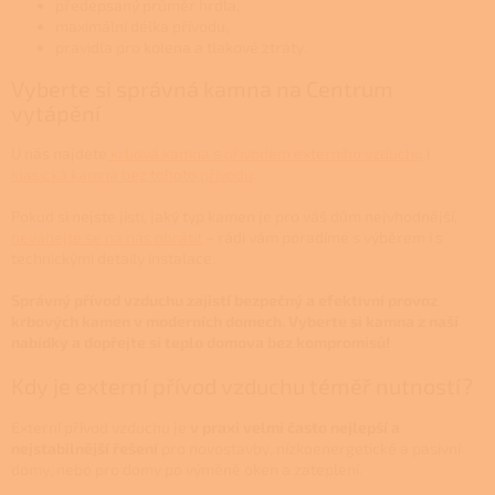
předepsaný průměr hrdla,
maximální délka přívodu,
pravidla pro kolena a tlakové ztráty.
Vyberte si správná kamna na Centrum
vytápění
U nás najdete
krbová kamna s přívodem externího vzduchu
i
klasická kamna bez tohoto přívodu
.
Pokud si nejste jisti, jaký typ kamen je pro váš dům nejvhodnější,
neváhejte se na nás obrátit
– rádi vám poradíme s výběrem i s
technickými detaily instalace.
Správný přívod vzduchu zajistí bezpečný a efektivní provoz
krbových kamen v moderních domech. Vyberte si kamna z naší
nabídky a dopřejte si teplo domova bez kompromisů!
Kdy je externí přívod vzduchu téměř nutností?
Externí přívod vzduchu je
v praxi velmi často nejlepší a
nejstabilnější řešení
pro novostavby, nízkoenergetické a pasivní
domy, nebo pro domy po výměně oken a zateplení.