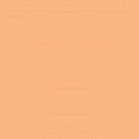
Vyberte si ideální řešení pro vaše teplo domova ať už stavíte
novostavbu, rekonstruujete, nebo jen chcete topit bezpečně a
efektivně.
PŘEDCHOZÍ ČLÁNEK
DALŠÍ ČLÁNEK
Z
á
p
a
t
í
Provozovatel
RJ-Trading s.r.o.
Amurská 855/1,