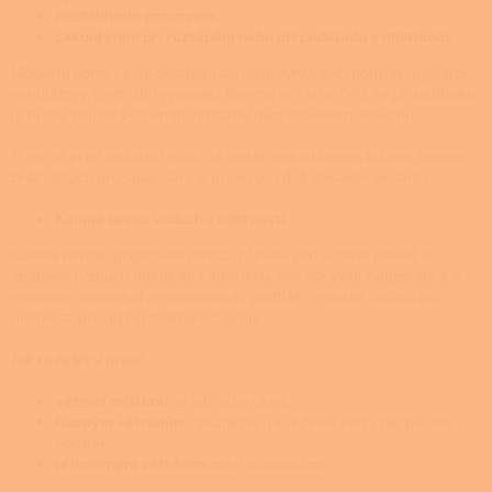
nestabilním provozem,
zakouřením při roztápění nebo při podkladu v místnosti.
Moderní domy často obsahují zařízení vytvářející podtlak (digestoř,
ventilátory, centrální vysavač). Norma pro krby řeší, že při podtlaku
je nutné zajistit vyrovnání dostatečným přívodem vzduchu.
Proto je před instalací důležité vědět, odkud budou krbová kamna
brát vzduch pro spalování. V praxi jsou dvě základní varianty:
Kamna berou vzduch z místnosti
Kamna nemají připojovací hrdlo/přírubu pro externí přívod a
spalovací vzduch odebírají z interiéru. Aby správně fungovala a v
místnosti nevznikal problematický podtlak, je nutné zajistit do
místnosti přívod čerstvého vzduchu.
Jak to řešit v praxi:
větrací mřížkou
ve zdi nebo okně,
řízeným větráním
(rekuperací) v režimu, který nezpůsobí
podtlak,
přirozeným větráním
mezi místnostmi.