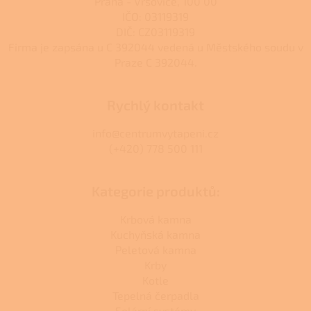
Praha - Vršovice, 100 00
IČO: 03119319
DIČ: CZ03119319
Firma je zapsána u C 392044 vedená u Městského soudu v
Praze C 392044.
Rychlý kontakt
info@centrumvytapeni.cz
(+420) 778 500 111
Kategorie produktů:
Krbová kamna
Kuchyňská kamna
Peletová kamna
Krby
Kotle
Tepelná čerpadla
Solární systémy