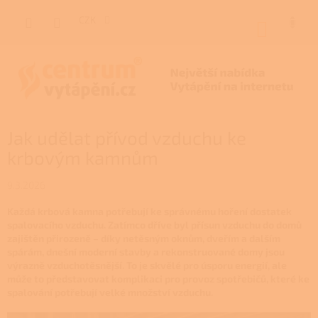
Přejít
na
CZK
NÁKUP
obsah
KOŠÍK
Jak udělat přívod vzduchu ke
krbovým kamnům
9.3.2026
Každá krbová kamna potřebují ke správnému hoření dostatek
spalovacího vzduchu. Zatímco dříve byl přísun vzduchu do domů
zajištěn přirozeně – díky netěsným oknům, dveřím a dalším
spárám, dnešní moderní stavby a rekonstruované domy jsou
výrazně vzduchotěsnější. To je skvělé pro úsporu energií, ale
může to představovat komplikaci pro provoz spotřebičů, které ke
spalování potřebují velké množství vzduchu.