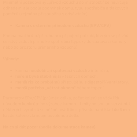
Minimální požadovaný „přívod vzduchu do místnosti“ se neurčuje
odhadem, ale podle podmínek domu, typu spotřebiče a tlakových
poměrů (zejména při souběhu s odsáváním).
Kamna s externím přívodem vzduchu (EPV/CPV)
Kamna mají hrdlo/přírubu pro připojení potrubí, kterým se přivádí
čerstvý vzduch přímo ke spotřebiči (typicky do spalovací komory
nebo do prostoru primárního vzduchu).
Výhody:
kamna
neodebírají spalovací vzduch
z interiéru,
hoření bývá stabilnější
v těsných domech,
menší riziko problémů
při souběhu s digestoří/ventilátory,
menší potřeba „větrat oknem“
během topení.
Parametry EPV/CPV (průměr, délka, počet kolen) se vždy řídí
návodem konkrétního výrobce kamen – limity nejsou univerzální. U
některých výrobců se běžně uvádí limit přívodu například
do 5 m
a
každé koleno zkracuje povolenou délku.
Na co si dát pozor (podle dokumentace kamen):