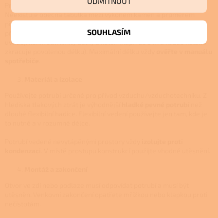
ODMÍTNOUT
Průměr potrubí vždy určujte podle
doporučení výrobce kamen
.
Neexistuje obecná tabulka mezi výkonem kamen a průměrem
přívodního potrubí, použitelná pro všechny modely. Rozhoduje
SOUHLASÍM
připojovací hrdlo spotřebiče a tlakové ztráty trasy. Výrobci často
uvádějí konkrétní limity délky a kolen (např. do 5 m a každé koleno
zkracuje povolenou délku). Maximální délku vždy
ověřte v manuálu
spotřebiče
.
Materiál a izolace
Používejte potrubí určené pro přívod vzduchu/vzduchotechniku. Z
hlediska tlakových ztrát je výhodnější
hladké pevné potrubí
než
dlouhé flexibilní hadice. Flexibilní vedení používejte jen tam, kde je
to nutné a v rozumné délce.
Potrubí vedené nevytápěnými prostory vždy
izolujte proti
kondenzaci
. V místě prostupu konstrukcí použijte vhodné utěsnění.
Montáž a zakončení
Otvor ve zdi nebo podlaze musí odpovídat potrubí a musí být
utěsněn. Venkovní zakončení opatřete mřížkou nebo klapkou proti
nečistotám.