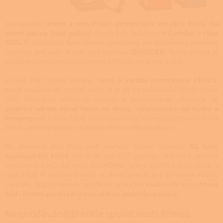
současnosti
jeden z největších evropských výrobců kotlů na
pevná paliva (tuhá paliva)
.
Firma byla založena
v Čechách v roce
1935.
V počátcích byla výroba zaměřena na zplynovací pohonné
jednotky pro auta a lodě pod značkou
DOKOGEN.
Tento princip je
používán u moderních zplynovacích kotlů na dřevo a uhlí.
V roce 1945 firma zahájila
vývoj a výrobu kompresorů ATMOS
,
které vyvážela do celého světa, a to až do znárodnění firmy v roce
1951.
Navzdory německé okupaci a komunistické diktatuře se
podařilo udržet vývoj kotlů na dřevo, zplynovacích agregátů a
kompresorů.
V roce 1980 na výstavě Pragotherm představila firma
Atmos první zplynovací kotel na dřevo a dřevní odpad.
Do dnešních dnů bylo pod značkou Atmos vyvinuto
90 typů
teplovodních kotlů
, které se pyšní 15 patenty. Jedním z prvních
vyvinutých kotlů byl kotel EKONOMIK, který spatřil světlo světa v
roce 1968. V současné době ve firmě pracují dvě generace rodiny
Cankařů. Jejich cílem je zajistit evropský trh
kvalitními
kotli
, které
šetří životní prostředí a mají nízkou spotřebu energie.
Nejprodávanější kotle společnosti Atmos: