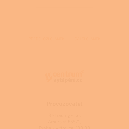
PŘEDCHOZÍ ČLÁNEK
DALŠÍ ČLÁNEK
Z
á
p
a
t
í
Provozovatel
RJ-Trading s.r.o.
Amurská 855/1,
Praha - Vršovice, 100 00