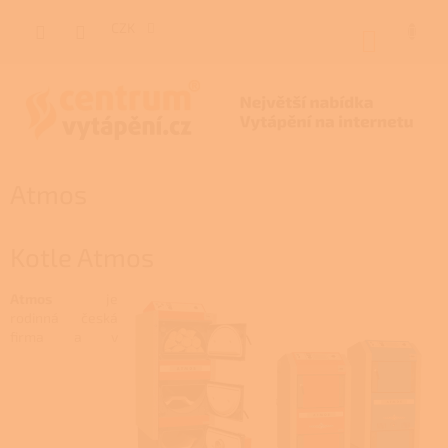
Přejít
na
CZK
NÁKUP
obsah
KOŠÍK
Atmos
Kotle Atmos
Atmos
je
rodinná česká
firma a v