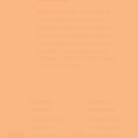
Mějte na paměti, že v případě
vzniku jakýchkoliv závad v
důsledku nesprávné instalace,
provozu nebo údržby, dojde ke
ztrátě Vašich nároku ze záruky.
Pro bližší info volejte na naši
infolinku: +420 778 500 111 nebo
+420 777 285 001
Doprava
Ověřeno
zdarma
zákazníky
Žádné skryté
Přidejte se k
poplatky –
více než 500
tato krbová
zákazníkům,