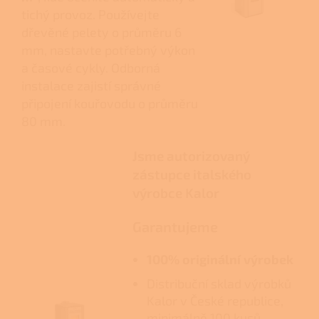
tichý provoz. Používejte
dřevěné pelety o průměru 6
mm, nastavte potřebný výkon
a časové cykly. Odborná
instalace zajistí správné
připojení kouřovodu o průměru
80 mm.
Jsme autorizovaný
zástupce italského
výrobce Kalor
Garantujeme
100% originální výrobek
Distribuční sklad výrobků
Kalor v České republice,
minimálně 100 kusů