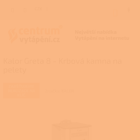
Přejít
na
CZK
NÁKUP
obsah
KOŠÍK
Kalor Greta 8 - Krbová kamna na
pelety
ZAJIŠŤUJEME
Značka:
KALOR
REALIZACE NA
KLÍČ