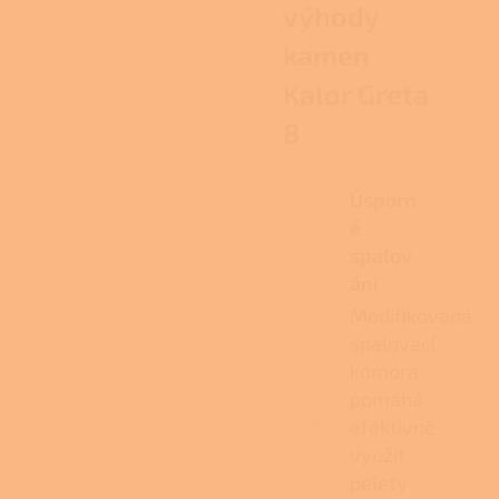
výhody
kamen
Kalor Greta
8
Úsporn
é
spalov
ání
Modifikovaná
spalovací
komora
pomáhá
efektivně
využít
pelety