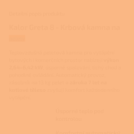
Detailní popis produktu
Kalor Greta 8 - Krbová kamna na
pelety
Teplovzdušná peletová kamna pro vytápění
bytových i komerčních prostor nabízejí
výkon
2,64–6,42 kW
, úsporné spalování, tichý chod a
pohodlné ovládání. Automatický provoz,
zásobník na 13 kg pelet a
záruka 7 let na
kotlové těleso
zvyšují komfort každodenního
vytápění.
Úsporné teplo pod
kontrolou
Komfortní automatický