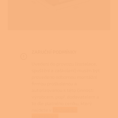
ZARUČNÍ PODMÍNKY
Uvedení do provozu (instalace,
spuštění a zaškolení) musím být
provedeno odbornou montážní
firmou proškolenou a
autorizovanou k této činnosti
výrobcem, popř. dodavatelem a
to dle platného ceníku, který
najdete v
Obchodních
podmínkách.