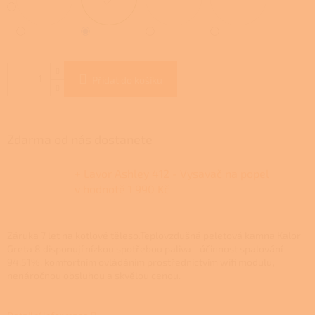
Přidat do košíku
Zdarma od nás dostanete
+ Lavor Ashley 412 - Vysavač na popel
v hodnotě 1 990 Kč
Záruka 7 let na kotlové těleso.Teplovzdušná peletová kamna Kalor
Greta 8 disponují nízkou spotřebou paliva - účinnost spalování
94,51%, komfortním ovládáním prostřednictvím wifi modulu,
nenáročnou obsluhou a skvělou cenou.