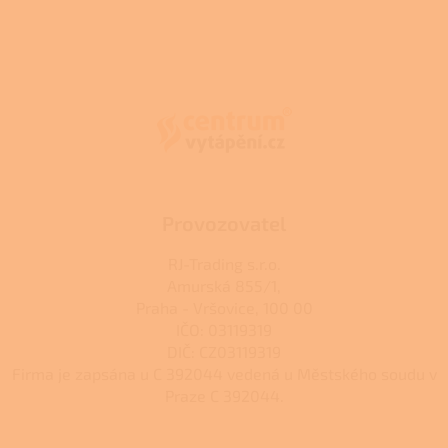
Z
á
p
a
t
í
Provozovatel
RJ-Trading s.r.o.
Amurská 855/1,
Praha - Vršovice, 100 00
IČO: 03119319
DIČ: CZ03119319
Firma je zapsána u C 392044 vedená u Městského soudu v
Praze C 392044.