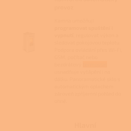
provoz
Kamna umožňují
programovat spuštění i
vypnutí
, regulovat výkon a
sledovat pokojovou teplotu.
Podpora ovládání přes Wi-Fi,
GSM, počítač nebo
bezdrátový
termostat
usnadňuje vytápění i na
dálku. Panoramatické sklo s
automatickým oplachem
zároveň zpříjemní pohled do
ohně.
Hlavní