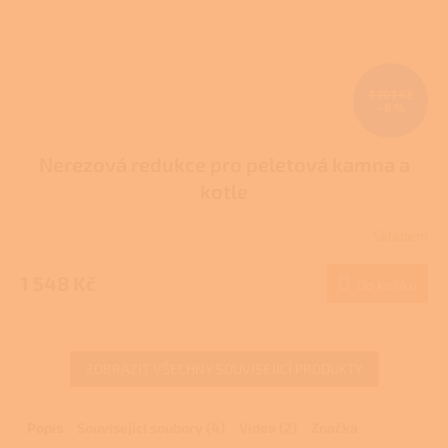
1 701 Kč
–8 %
Nerezová redukce pro peletová kamna a
kotle
Skladem
Průměrné
hodnocení
produktu
1 548 Kč
Do košíku
je
4,0
z
5
ZOBRAZIT VŠECHNY SOUVISEJÍCÍ PRODUKTY
hvězdiček.
Popis
Související soubory (4)
Videa (2)
Značka