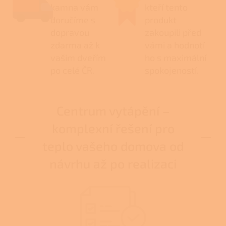
kamna vám
kteří tento
doručíme s
produkt
dopravou
zakoupili před
zdarma až k
vámi a hodnotí
vašim dveřím
ho s maximální
po celé ČR.
spokojeností.
Centrum vytápění –
komplexní řešení pro
teplo vašeho domova od
návrhu až po realizaci