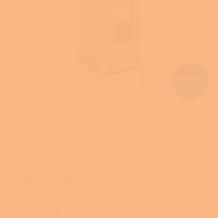
Z
44 870 Kč
–25 %
ZDARMA
D
A
R
M
A
Zvolte variantu