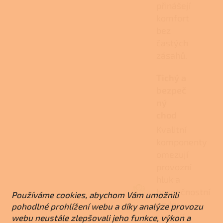
přinášejí
komfort
bez
častých
zásahů.
Tichý a
bezpeč
ný
chod
Kvalitní
komponenty
omezují
provozní
hluk a
bezpečnostní
Používáme cookies, abychom Vám umožnili
prvky
pohodlné prohlížení webu a díky analýze provozu
reagují
webu neustále zlepšovali jeho funkce, výkon a