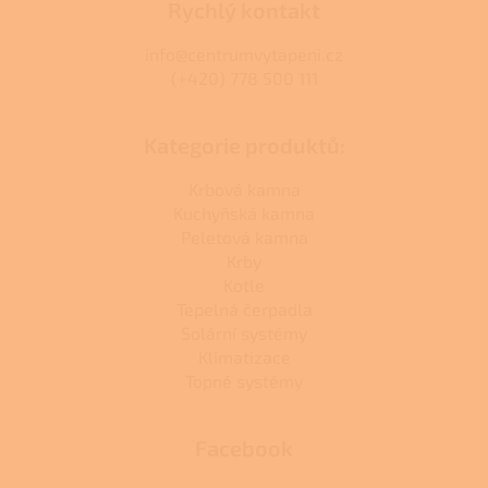
Rychlý kontakt
info@centrumvytapeni.cz
(+420) 778 500 111
Kategorie produktů:
Krbová kamna
Kuchyňská kamna
Peletová kamna
Krby
Kotle
Tepelná čerpadla
Solární systémy
Klimatizace
Topné systémy
Facebook