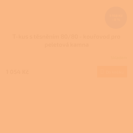
1 158 Kč
–8 %
T-kus s těsněním 80/80 - kouřovod pro
peletová kamna
Skladem
Průměrné
hodnocení
produktu
1 054 Kč
Do košíku
je
3,7
z
5
hvězdiček.