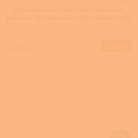
D
Atmos akumul. nádrž 750l s plovoucím
A
bojlerem 200l pro ohřev TUV s izolací typ DZ
R
Skladem u dodavatele
M
Do košíku
49 100 Kč
A