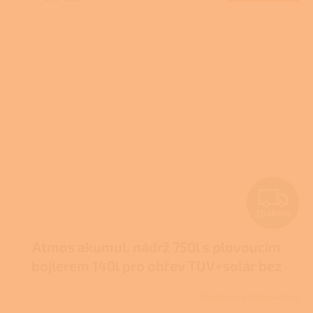
A
Z
ZDARMA
D
Atmos akumul. nádrž 750l s plovoucím
A
bojlerem 140l pro ohřev TUV+solár bez
R
izolace typ DZ
Skladem u dodavatele