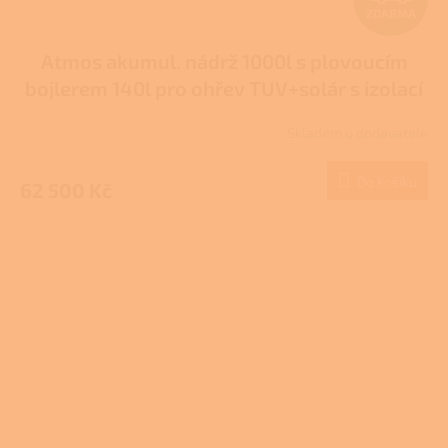
ZDARMA
D
Atmos akumul. nádrž 1000l s plovoucím
A
bojlerem 140l pro ohřev TUV+solár s izolací
R
typ DZ
Skladem u dodavatele
M
Do košíku
62 500 Kč
A