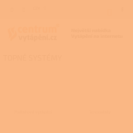
Přejít
na
CZK
NÁKUP
obsah
KOŠÍK
TOPNÉ SYSTÉMY
Podlahové vytápění
Termostaty