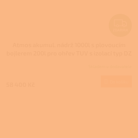
Z
ZDARMA
D
Atmos akumul. nádrž 1000l s plovoucím
A
bojlerem 200l pro ohřev TUV s izolací typ DZ
R
Skladem u dodavatele
M
Do košíku
58 400 Kč
A