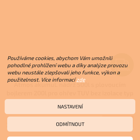
Používáme cookies, abychom Vám umožnili
Z
pohodlné prohlížení webu a díky analýze provozu
ZDARMA
webu neustále zlepšovali jeho funkce, výkon a
D
použitelnost. Více informací
zde
Atmos akumul. nádrž 500l s plovoucím
A
bojlerem 200l pro ohřev TUV bez izolace typ
R
DZ
NASTAVENÍ
Skladem u dodavatele
M
Do košíku
ODMÍTNOUT
34 000 Kč
A