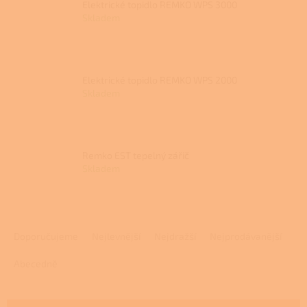
Elektrické topidlo REMKO WPS 3000
Skladem
Elektrické topidlo REMKO WPS 2000
Skladem
Remko EST tepelný zářič
Skladem
Ř
a
Doporučujeme
Nejlevnější
Nejdražší
Nejprodávanější
z
e
Abecedně
n
í