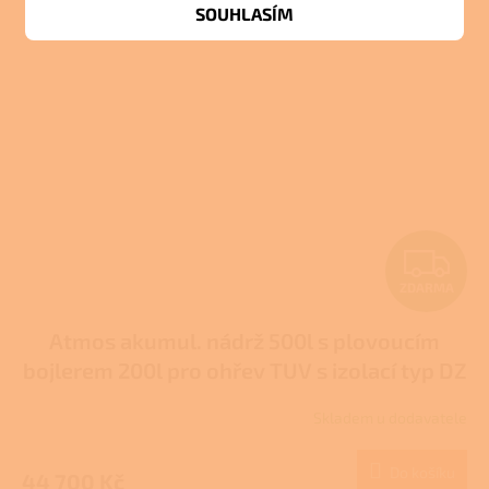
SOUHLASÍM
Z
ZDARMA
D
Atmos akumul. nádrž 500l s plovoucím
A
bojlerem 200l pro ohřev TUV s izolací typ DZ
R
Skladem u dodavatele
M
Do košíku
44 700 Kč