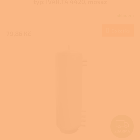
typ: IVAR.TA 4420, mosaz
Skladem
Do košíku
79,86 Kč
Z
ZDARMA
D