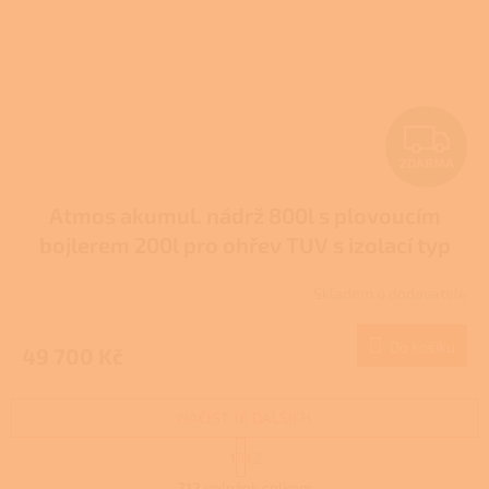
Z
ZDARMA
D
Atmos akumul. nádrž 800l s plovoucím
A
bojlerem 200l pro ohřev TUV s izolací typ
R
DH
Skladem u dodavatele
M
Do košíku
49 700 Kč
A
NAČÍST 18 DALŠÍCH
S
1
12
t
O
r
212
položek celkem