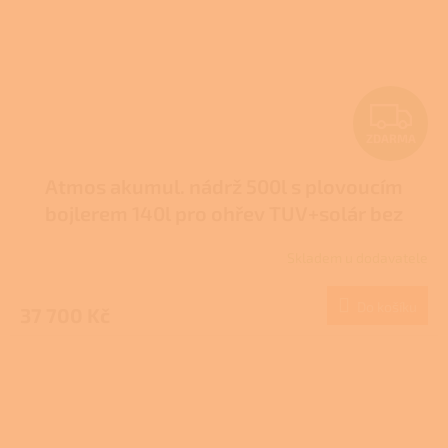
Z
ZDARMA
D
Atmos akumul. nádrž 500l s plovoucím
A
bojlerem 140l pro ohřev TUV+solár bez
R
izolace typ DZ
Skladem u dodavatele
M
Do košíku
37 700 Kč
A