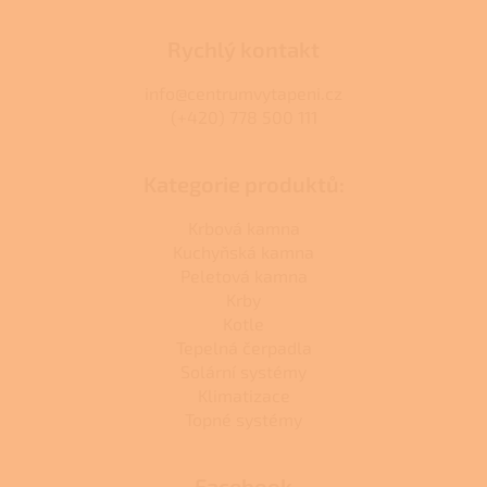
Rychlý kontakt
info@centrumvytapeni.cz
(+420) 778 500 111
Kategorie produktů:
Krbová kamna
Kuchyňská kamna
Peletová kamna
Krby
Kotle
Tepelná čerpadla
Solární systémy
Klimatizace
Topné systémy
Facebook