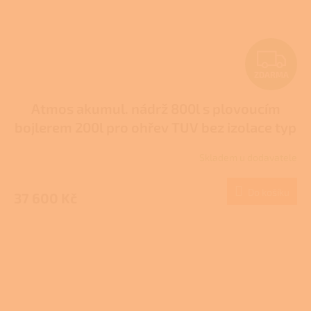
Z
ZDARMA
D
Atmos akumul. nádrž 800l s plovoucím
A
bojlerem 200l pro ohřev TUV bez izolace typ
R
DH
Skladem u dodavatele
M
Do košíku
37 600 Kč
A