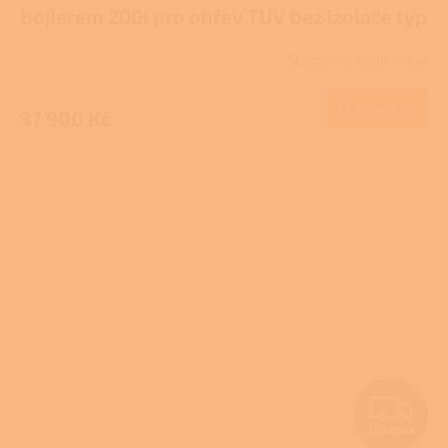
A
bojlerem 200l pro ohřev TUV bez izolace typ
R
DZ
Skladem u dodavatele
M
Do košíku
37 900 Kč
A
Z
ZDARMA