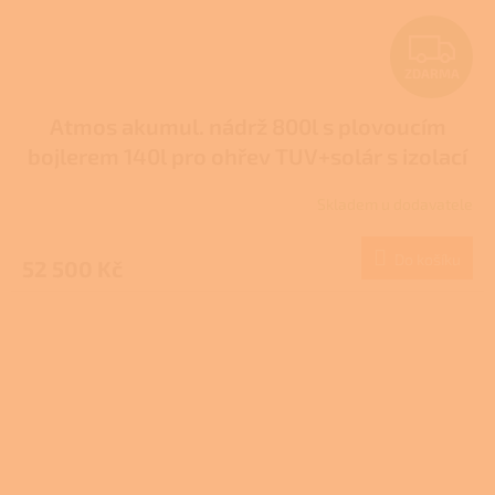
Z
ZDARMA
D
Atmos akumul. nádrž 800l s plovoucím
A
bojlerem 140l pro ohřev TUV+solár s izolací
R
typ DH
Skladem u dodavatele
M
Do košíku
52 500 Kč
A