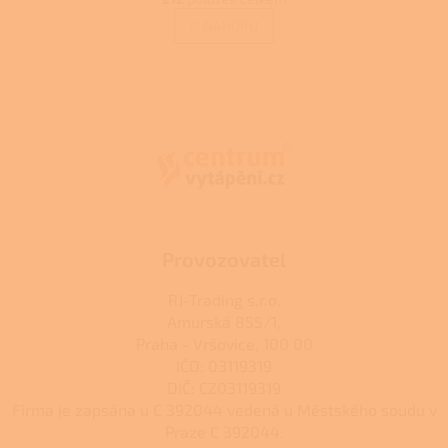
v
á
l
NAHORU
n
á
k
d
o
v
Z
a
á
c
á
n
í
p
í
p
a
r
t
v
í
k
y
v
ý
Provozovatel
p
i
RJ-Trading s.r.o.
s
Amurská 855/1,
u
Praha - Vršovice, 100 00
IČO: 03119319
DIČ: CZ03119319
Firma je zapsána u C 392044 vedená u Městského soudu v
Praze C 392044.