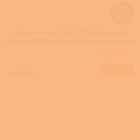
Z
ZDARMA
D
Atmos akumul. nádrž 1000l s plovoucím
A
bojlerem 200l pro ohřev TUV bez izolace typ
R
DZ
Skladem u dodavatele
M
Do košíku
44 600 Kč
A