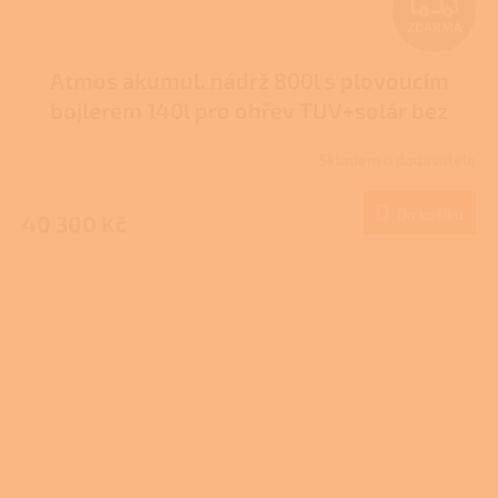
Z
ZDARMA
D
Atmos akumul. nádrž 800l s plovoucím
A
bojlerem 140l pro ohřev TUV+solár bez
R
izolace typ DH
Skladem u dodavatele
M
Do košíku
40 300 Kč
A