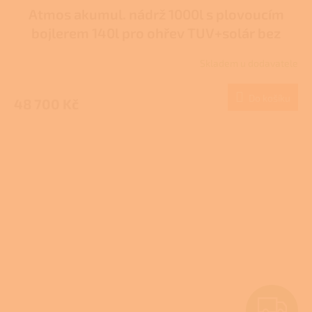
Atmos akumul. nádrž 1000l s plovoucím
A
bojlerem 140l pro ohřev TUV+solár bez
R
izolace typ DZ
Skladem u dodavatele
M
Do košíku
48 700 Kč
A
Z