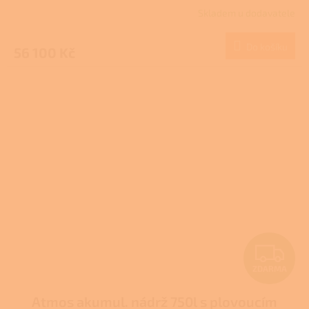
R
typ DZ
Skladem u dodavatele
M
Do košíku
56 100 Kč
A
Z
ZDARMA
D
Atmos akumul. nádrž 750l s plovoucím