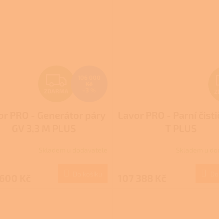
Z
106 000
Kč
–3 %
ZDARMA
Z
D
or PRO - Generátor páry
Lavor PRO - Parní čisti
A
GV 3,3 M PLUS
T PLUS
R
Skladem u dodavatele
Skladem u do
M
Do košíku
Do
 600 Kč
107 388 Kč
A