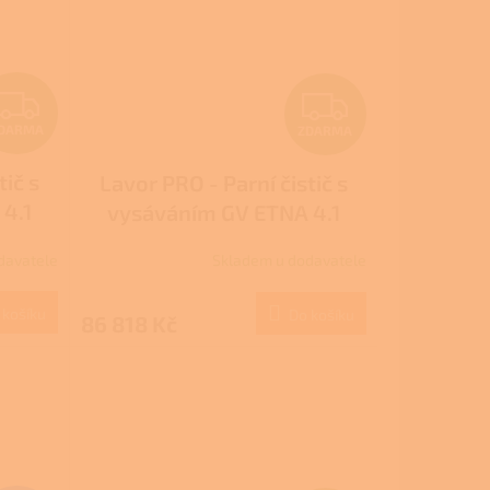
Z
Z
DARMA
ZDARMA
D
D
tič s
Lavor PRO - Parní čistič s
A
A
4.1
vysáváním GV ETNA 4.1
R
R
FOAM
davatele
Skladem u dodavatele
M
M
 košíku
Do košíku
86 818 Kč
A
A