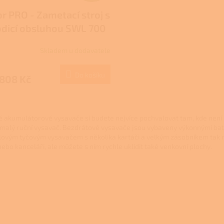
D
r PRO - Zametací stroj s
A
dicí obsluhou SWL 700
R
ST
Skladem u dodavatele
M
Do košíku
 808 Kč
A
O
v
 akumulátorové vysavače si budete nejvíce pochvalovat tam, kde není m
l
 malý ruční vysavač. Bezdrátové vysavače jsou vybaveny výkonnými bat
á
ovým tyčovým vysavačem s několika kartáči a velkým zásobníkem tak n
d
ebo kanceláři, ale můžete s ním rychle uklidit také venkovní plochy.
a
c
í
p
r
v
k
y