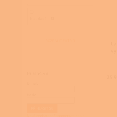
Na skladě
13
ROZBALIT FILTR
La
vy
Přihlášení
25 9
E-mail
Heslo
PŘIHLÁSIT SE
Nová registrace
Zapomenuté heslo