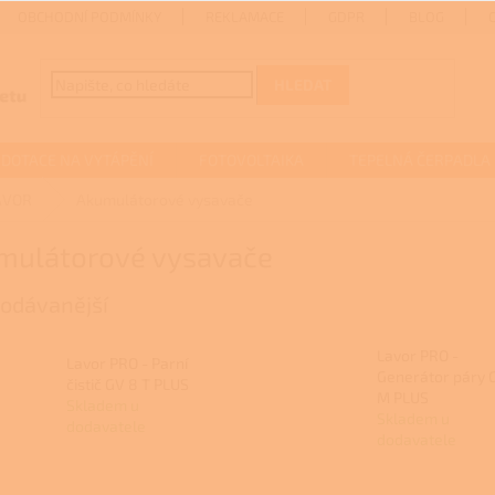
OBCHODNÍ PODMÍNKY
REKLAMACE
GDPR
BLOG
HLEDAT
DOTACE NA VYTÁPĚNÍ
FOTOVOLTAIKA
TEPELNÁ ČERPADLA
AVOR
Akumulátorové vysavače
mulátorové vysavače
odávanější
Lavor PRO -
Lavor PRO - Parní
Generátor páry 
čistič GV 8 T PLUS
M PLUS
Skladem u
Skladem u
dodavatele
dodavatele