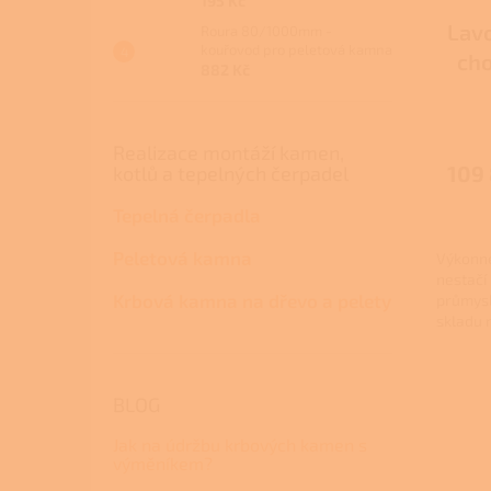
195 Kč
Lavo
Roura 80/1000mm -
kouřovod pro peletová kamna
cho
882 Kč
Realizace montáží kamen,
109
kotlů a tepelných čerpadel
Tepelná čerpadla
Peletová kamna
Výkonné
nestačí
Krbová kamna na dřevo a pelety
průmysl
skladu n
BLOG
Jak na údržbu krbových kamen s
výměníkem?