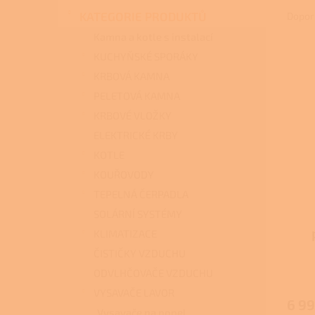
n
a
KATEGORIE PRODUKTŮ
Dopor
e
z
l
Kamna a kotle s instalací
e
KUCHYŇSKÉ SPORÁKY
V
n
ý
í
KRBOVÁ KAMNA
p
p
PELETOVÁ KAMNA
i
r
KRBOVÉ VLOŽKY
s
o
ELEKTRICKÉ KRBY
p
d
r
u
KOTLE
o
k
KOUŘOVODY
d
t
TEPELNÁ ČERPADLA
u
ů
k
SOLÁRNÍ SYSTÉMY
t
KLIMATIZACE
ů
ČISTIČKY VZDUCHU
ODVLHČOVAČE VZDUCHU
VYSAVAČE LAVOR
6 99
Vysavače na popel