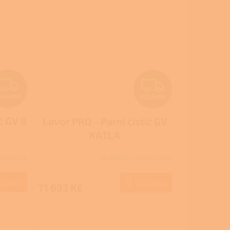
Z
Z
DARMA
ZDARMA
D
D
č GV 8
Lavor PRO - Parní čistič GV
A
A
KATLA
R
R
davatele
Skladem u dodavatele
M
M
 košíku
Do košíku
71 693 Kč
A
A