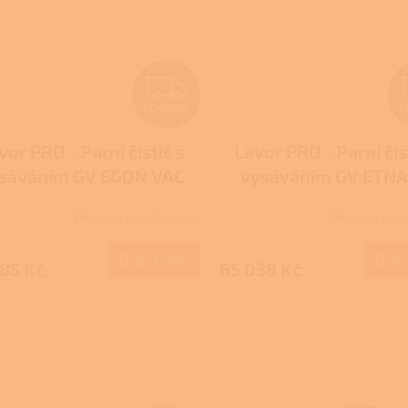
Z
ZDARMA
Z
D
vor PRO - Parní čistič s
Lavor PRO - Parní čis
A
sáváním GV EGON VAC
vysáváním GV ETNA 
R
Skladem u dodavatele
Skladem u do
M
Do košíku
Do
85 Kč
65 038 Kč
A