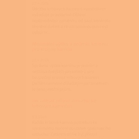
22.4.2026
Údržba krbových kamen s výměníkem
vyžaduje pravidelné čištění
teplovodního výměníku od sazí, kontrolu
těsnění dvířek a revizi spalinových cest
odborní...
Minimální výška a průměr komínu
pro krbová kamna
22.4.2026
Správná výška komínu je jedním z
nejzásadnějších parametrů pro
bezpečný provoz krbových kamen.
Dalším neméně důležitým parametrem
je jeho vnitřní prům...
Jak udělat přívod vzduchu ke
krbovým kamnům
9.3.2026
Každá krbová kamna potřebují ke
správnému hoření dostatek spalovacího
vzduchu. Zatímco dříve byl přísun