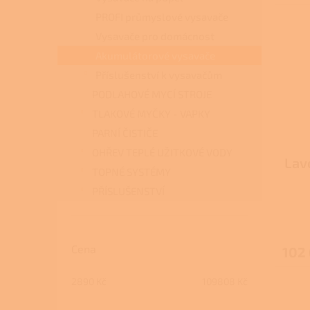
PROFI průmyslové vysavače
Vysavače pro domácnost
Akumulátorové vysavače
Příslušenství k vysavačům
PODLAHOVÉ MYCÍ STROJE
TLAKOVÉ MYČKY - VAPKY
PARNÍ ČISTIČE
OHŘEV TEPLÉ UŽITKOVÉ VODY
Lav
TOPNÉ SYSTÉMY
PŘÍSLUŠENSTVÍ
Cena
102
2890
Kč
109808
Kč