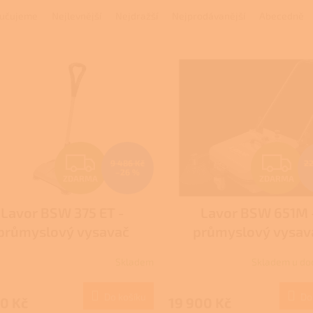
učujeme
Nejlevnější
Nejdražší
Nejprodávanější
Abecedně
Z
Z
9 486 Kč
22
–26 %
ZDARMA
ZDARMA
D
D
Lavor BSW 375 ET -
Lavor BSW 651M 
A
A
průmyslový vysavač
průmyslový vysav
R
R
akumulátorový
akumulátorový
Skladem
Skladem u do
M
Do košíku
Do
0 Kč
19 900 Kč
A
A