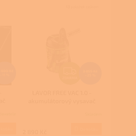
13
položek celkem
Z
 600 Kč
3 855 Kč
–11 %
–25 %
ZDARMA
D
-
LAVOR FREE VAC 1.0 -
A
ač
akumulátorový vysavač
R
davatele
Skladem
M
M
 košíku
Do košíku
2 890 Kč
A