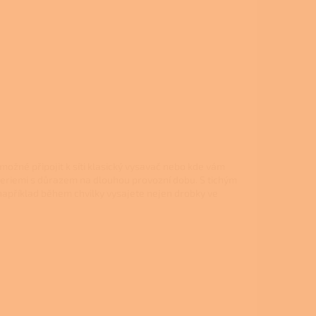
ožné připojit k síti klasický vysavač nebo kde vám
eriemi s důrazem na dlouhou provozní dobu. S tichým
apříklad během chvilky vysajete nejen drobky ve