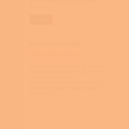
vzduchu do domů zajištěn přirozeně –
díky netě...
ARCHIV
DOTACE NA VYTÁPĚNÍ
Nová zelená úsporám
Program Nová zelená úsporám dočasně
uzavírá příjem žádostí 10. 11. 2025 Nová
zelená úsporám, jeden z
nejúspěšnějších programů na podporu
energetických úspor v České republice,
dočasně uz...
Z
á
p