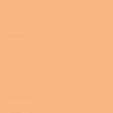
180 cm
0
80 cm
0
Rozmezí výkonu
Méně než 7 kW
1
7,1 - 10 kW
4
10,1 kW a více
1
Teplovodní výměník
S výměníkem
1