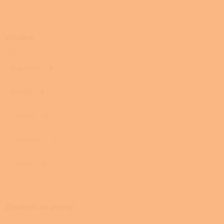
Výrobce
Eva Calòr
3
KALOR
3
KLOVER
0
La Nordica
0
LINCAR
0
Zásobník na pelety