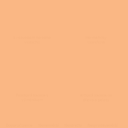
S rozvodem horkého
Hermeticky
vzduchu
uzavřená
Peletová kamna s
Krbová kamna na
výměníkem
dřevo a pelety
Ř
a
Doporučujeme
Nejlevnější
Nejdražší
Nejprodávanější