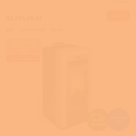
Skladem
M
DETAIL
93 224,25 Kč
A
Bílá
Černá, hnědá
Bordó
ZAJIŠŤUJEME
REALIZACE NA
KLÍČ
+ Dárek zdarma
Z
73 957 Kč
–25 %
ZDARMA
D