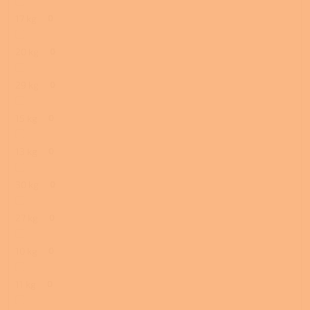
17 kg
0
20 kg
0
29 kg
0
15 kg
0
13 kg
0
30 kg
0
27 kg
0
10 kg
0
11 kg
0