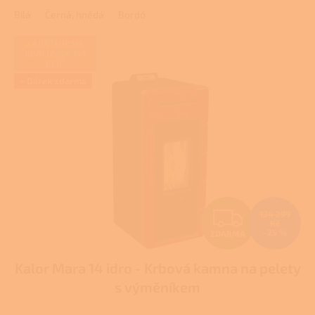
Bílá
Černá, hnědá
Bordó
ZAJIŠŤUJEME
REALIZACE NA
KLÍČ
+ Dárek zdarma
Z
124 299
Kč
–25 %
ZDARMA
D
Kalor Mara 14 idro - Krbová kamna na pelety
A
s výměníkem
R