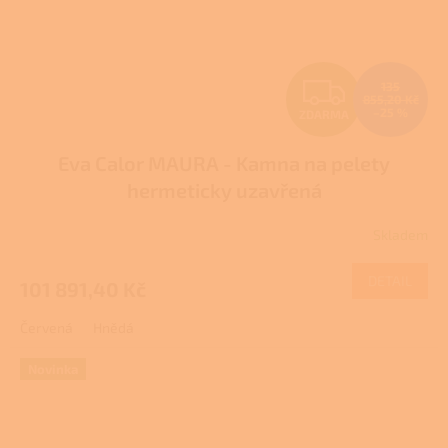
Z
135
855,20 Kč
–25 %
ZDARMA
D
Eva Calor MAURA - Kamna na pelety
A
hermeticky uzavřená
R
Skladem
M
DETAIL
101 891,40 Kč
A
Červená
Hnědá
Novinka