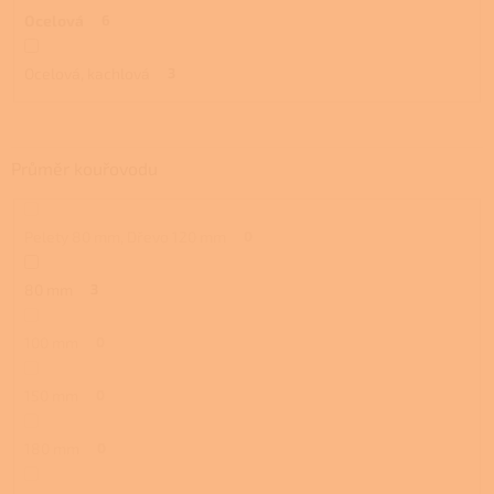
Ocelová
6
Ocelová, kachlová
3
Průměr kouřovodu
Pelety 80 mm, Dřevo 120 mm
0
80 mm
3
100 mm
0
150 mm
0
180 mm
0