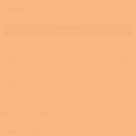
z
e
Abecedně
n
í
p
Zavřít filtr
r
o
Cena
d
u
41803
Kč
134264
Kč
k
t
ů
Na skladě
6
Externí přívod vzduchu
S externím přívodem
6