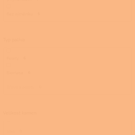
Bez výměníku
5
Typ paliva
Pelety
6
Biomasa
6
Dřevo a pelety
0
Velikost kamen
Slim
0