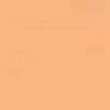
Z
101
386,48 Kč
–25 %
ZDARMA
D
Eva Calor DORIA - Kamna na pelety s
A
rozvodem horkého vzduchu
R
Skladem
M
DETAIL
76 039,86 Kč
A
Černá
Hnědá
Bordó
Novinka