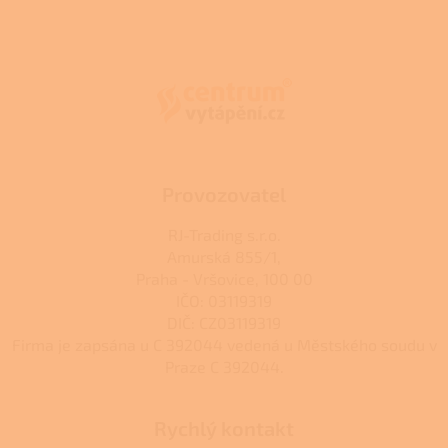
l
Z
á
á
d
p
a
a
c
t
í
í
p
r
v
k
Provozovatel
y
v
RJ-Trading s.r.o.
ý
Amurská 855/1,
p
Praha - Vršovice, 100 00
i
s
IČO: 03119319
u
DIČ: CZ03119319
Firma je zapsána u C 392044 vedená u Městského soudu v
Praze C 392044.
Rychlý kontakt