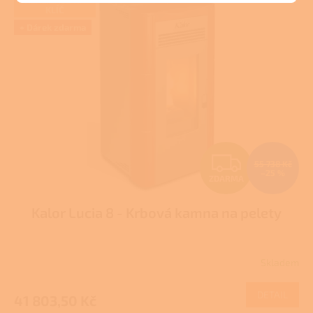
KLÍČ
p
i
+ Dárek zdarma
s
p
r
o
d
u
k
t
Z
ů
55 738 Kč
–25 %
ZDARMA
D
Kalor Lucia 8 - Krbová kamna na pelety
A
R
Skladem
M
DETAIL
41 803,50 Kč
A