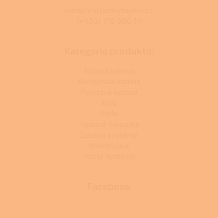
info@centrumvytapeni.cz
(+420) 778 500 111
Kategorie produktů:
Krbová kamna
Kuchyňská kamna
Peletová kamna
Krby
Kotle
Tepelná čerpadla
Solární systémy
Klimatizace
Topné systémy
Facebook