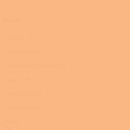
Materiál
Kachlová
11
Kachlová, Litinová
2
Lakovaná ocel, smaltovaná litina
1
Litinová
69
Litinová s kachlemi
3
Litinová s mastkem
1
Mastek
1