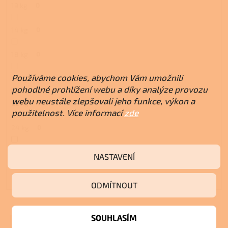
19 kg
0
14 kg
0
18 kg
0
Používáme cookies, abychom Vám umožnili
21 kg
0
pohodlné prohlížení webu a díky analýze provozu
webu neustále zlepšovali jeho funkce, výkon a
22 kg
1
použitelnost. Více informací
zde
24 kg
0
25 kg
1
NASTAVENÍ
16,5 kg
1
ODMÍTNOUT
V
SOUHLASÍM
ZAJIŠŤUJEME
ý
REALIZACE NA