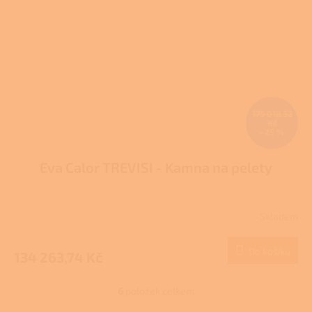
179 018,32
Kč
–25 %
Eva Calor TREVISI - Kamna na pelety
Skladem
Do košíku
134 263,74 Kč
6
položek celkem
O
v