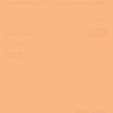
Kalor Michela 12 - Krbová kamna na pelety
A
R
Skladem
M
DETAIL
55 467,75 Kč
A
Bílá
Černá
Bordó
Novinka