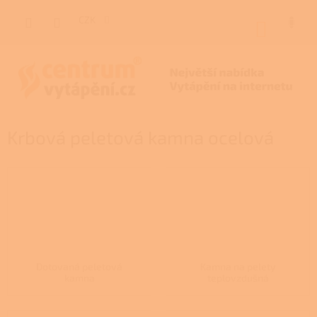
Přejít
na
CZK
NÁKUP
obsah
KOŠÍK
Krbová peletová kamna ocelová
Dotovaná peletová
Kamna na pelety
kamna
teplovzdušná