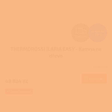
Z
61 105 Kč
–20 %
ZDARMA
D
THERMOROSSI ILARIA EASY - Kamna na
A
dřevo
R
Skladem
M
Do košíku
48 884 Kč
A
+ Dárek zdarma