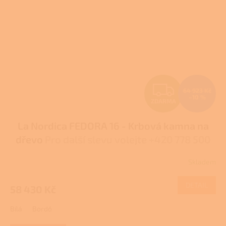
Z
64 923 Kč
–10 %
ZDARMA
D
La Nordica FEDORA 16 - Krbová kamna na
A
dřevo
Pro další slevu volejte +420 778 500
R
111
Skladem
Průměrné
M
hodnocení
produktu
DETAIL
58 430 Kč
A
je
4,0
Bílá
Bordó
z
5