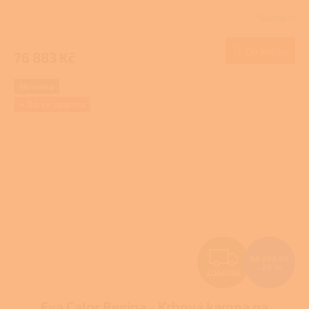
R
Skladem
M
Do košíku
76 883 Kč
A
Novinka
+ Dárek zdarma
Z
65 262 Kč
–25 %
ZDARMA
D
Eva Calor Regina - Krbová kamna na