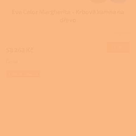
D
Eva Calor Margherita - Krbová kamna na
A
dřevo
R
Skladem
M
DETAIL
58 263 Kč
A
Černá
+ Dárek zdarma