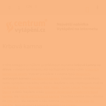
Přejít
na
CZK
NÁKUP
obsah
KOŠÍK
Krbová kamna
V této kategorii si můžete prohlédnout zejména
krbová kamna na
dřevo
, v našem sortimentu ale nechybí ani široký výběr
krbových
kamen na pelety
. Vybrat si můžete z mnoha typů
litinových
,
ocelových kamen i
kachlových kamen
, s teplovodním výměníkem,
nebo rozvodem horkého vzduchu
.
Najdete u nás zastoupení značek
La Nordica
,
Jotul
,
Romotop
,
ABX
,
Haas + Sohn
,
Lincar
,
Thermorossi
,
Dovre
a další. Najdete u nás
luxusní, designová i moderní krbová
kamna
, ale i
nejlevnější krbová kamna
. Všechna kamna jsou vhodná
do
interiéru
, ale najdete u nás i kamna
na chatu
,
na terasu
,
do
garáže
. Nákup všech kamen je možný i
na splátky
.