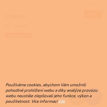
Skladem
Průměrné
M
hodnocení
produktu
DETAIL
61 265 Kč
A
je
4,0
Bílá
Červená
z
5
hvězdiček.
+ Dárek zdarma
Používáme cookies, abychom Vám umožnili
pohodlné prohlížení webu a díky analýze provozu
Z
82 364 Kč
webu neustále zlepšovali jeho funkce, výkon a
–8 %
ZDARMA
použitelnost. Více informací
zde
D