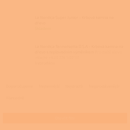
La Nordica Super Junior - Krbová kamna na
dřevo
Skladem
La Nordica TermoIsotta D.S.A - Krbová kamna na
dřevo s teplovodním výměníkem
Pro další slevu
volejte +420 778 500 111
Vyprodáno
Ř
a
Doporučujeme
Nejlevnější
Nejdražší
Nejprodávanější
z
e
Abecedně
n
í
p
Otevřít filtr
r