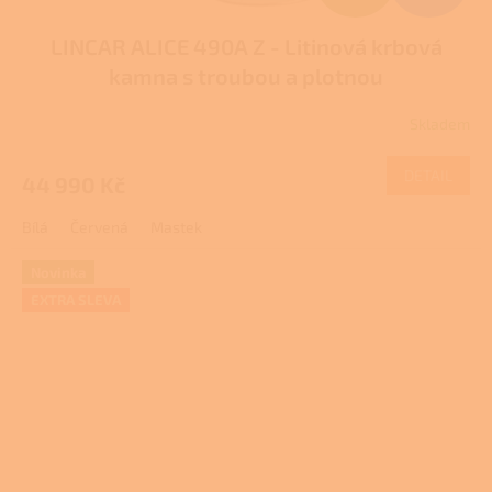
D
LINCAR ALICE 490A Z - Litinová krbová
A
kamna s troubou a plotnou
R
Skladem
Průměrné
M
hodnocení
produktu
DETAIL
44 990 Kč
A
je
1,0
Bílá
Červená
Mastek
z
5
hvězdiček.
Novinka
EXTRA SLEVA