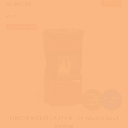
DETAIL
36 990 Kč
A
je
4,0
Černá
z
5
hvězdiček.
+ Dárek zdarma
Z
65 605 Kč
–8 %
ZDARMA
D
LINCAR MONELLA 184 N - Litinová krbová
A
kamna