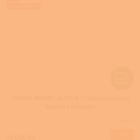
+ Dárek zdarma
Z
ZDARMA
D
LINCAR MONELLA 185 N - Litinová krbová
A
kamna s troubou
R
Skladem
M
DETAIL
76 000 Kč