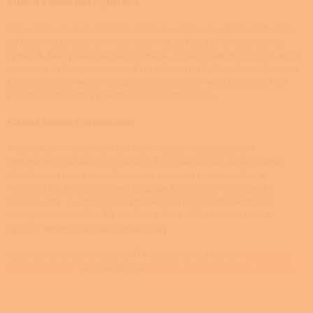
Krbová kamna bez výměníku
Krbová kamna bez výměníku šíří teplo přes svůj vnější plášť přímo
do okolního prostoru v místnosti, aniž by teplo procházelo přes
výměník. Mají pověst levného topidla, přesto však mohou být velmi
estetická a při správném výběru i efektivní. Hodí se především tam,
kde je potřeba rychle vytopit jednu místnost nebo pro vytvoření
příjemné atmosféry jako doplňkový zdroj tepla.
Krbová kamna s výměníkem
Krbová kamna s výměníkem maximalizují využití paliva a
minimalizují náklady na vytápění. Používají se tam, kde chceme
distribuovat teplo do radiátorů nebo jiných topných těles a
rozvádět ho do celého objektu, případně získané teplo využít
ohřevu vody. To umožňuje výměník, který je vlastně komorou
obklopující topeniště. Mezi jejími dvěma plášti pak dochází k
výměně tepla do vzduchu nebo vody.
Ještě stále váháte s výběrem? Přečtěte si náš článek “
Jak vybírat
krbová kamna?
” nebo si nechte
poradit od odborníků na vytápění
.
Z
á