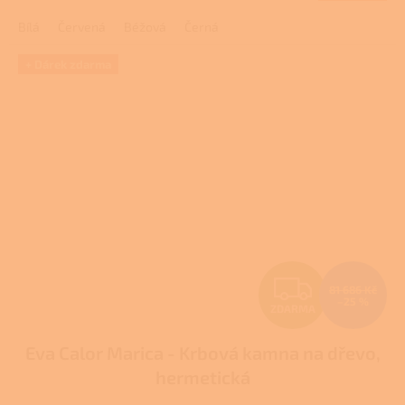
A
Bílá
Červená
Béžová
Černá
+ Dárek zdarma
Z
81 686 Kč
–25 %
ZDARMA
D
Eva Calor Marica - Krbová kamna na dřevo,
A
hermetická
R