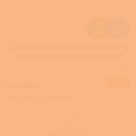
Z
od
67 739 Kč
–10 %
ZDARMA
D
La Nordica TERMOROSSELLA PLUS D.S.A. 16
A
- Krbová kamna na dřevo s teplovodním
R
výměníkem
Pro další slevu volejte +420 778
Skladem
Průměrné
500 111
M
hodnocení
produktu
DETAIL
60 965 Kč
od
A
je
3,0
Béžová
Bordó
Přírodní kámen
z
5
hvězdiček.
NAČÍST 18 DALŠÍCH
S
1
31
t
O
r
548
položek celkem