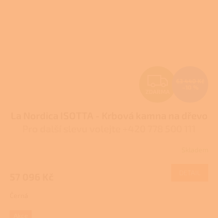
Z
63 440 Kč
–10 %
ZDARMA
D
La Nordica ISOTTA - Krbová kamna na dřevo
A
Pro další slevu volejte +420 778 500 111
R
Skladem
Průměrné
M
hodnocení
produktu
DETAIL
57 096 Kč
A
je
4,0
Černá
z
5
hvězdiček.
Akce