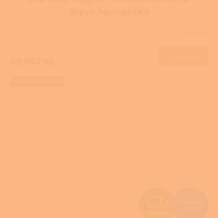
A
dřevo,hermetická
R
Skladem
M
Do košíku
48 947 Kč
A
+ Dárek zdarma
Z
77 684 Kč
–25 %
ZDARMA