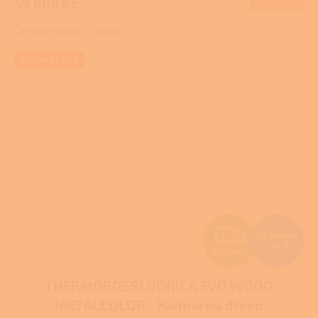
59 686 Kč
A
Červenohnědá
Mosaz
EXTRA SLEVA
Z
96 104 Kč
–20 %
ZDARMA
D
THERMOROSSI DORICA EVO WOOD
A
METALCOLOR - Kamna na dřevo