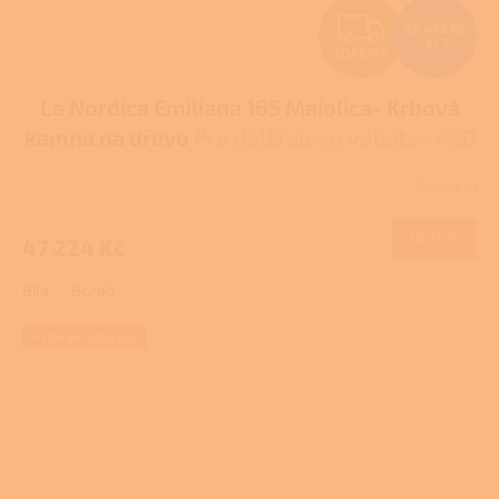
Z
52 472 Kč
–10 %
ZDARMA
D
La Nordica Emiliana 165 Maiolica- Krbová
A
kamna na dřevo
Pro další slevu volejte +420
R
778 500 111
Skladem
M
DETAIL
47 224 Kč
A
Bílá
Bordó
+ Dárek zdarma