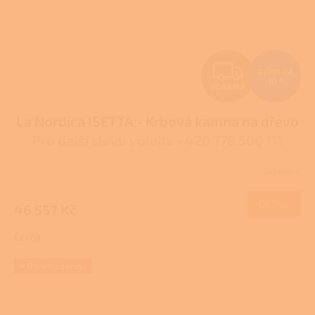
Z
51 731 Kč
–10 %
ZDARMA
D
La Nordica ISETTA - Krbová kamna na dřevo
A
Pro další slevu volejte +420 778 500 111
R
Skladem
Průměrné
M
hodnocení
produktu
DETAIL
46 557 Kč
A
je
3,9
Černá
z
5
hvězdiček.
+ Dárek zdarma