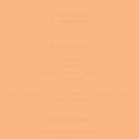
p
a
t
í
Provozovatel
RJ-Trading s.r.o.
Amurská 855/1,
Praha - Vršovice, 100 00
IČO: 03119319
DIČ: CZ03119319
Firma je zapsána u C 392044 vedená u Městského soudu v
Praze C 392044.
Rychlý kontakt
info@centrumvytapeni.cz
(+420) 778 500 111