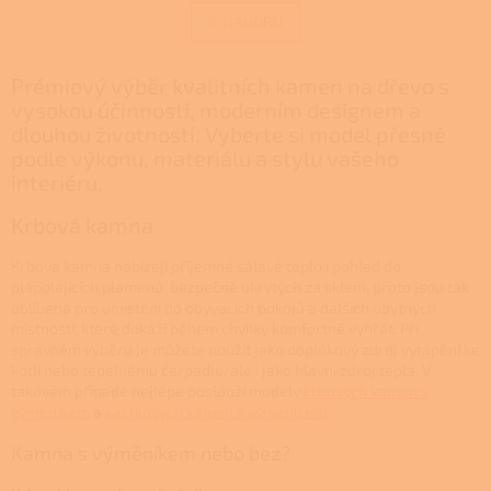
v
á
l
NAHORU
n
á
k
d
o
v
Prémiový výběr kvalitních kamen na dřevo s
a
á
c
vysokou účinností, moderním designem a
n
í
dlouhou životností. Vyberte si model přesně
í
p
podle výkonu, materiálu a stylu vašeho
r
interiéru.
v
k
Krbová kamna
y
v
Krbová kamna nabízejí příjemné sálavé teplo i pohled do
ý
plápolajících plamenů bezpečně ukrytých za sklem, proto jsou tak
p
oblíbená pro umístění do obývacích pokojů a dalších obytných
i
místností, které dokáží během chvilky komfortně vyhřát. Při
s
správném výběru je můžete použít jako doplňkový zdroj vytápění ke
u
kotli nebo tepelnému čerpadlu, ale i jako hlavní zdroj tepla. V
takovém případě nejlépe poslouží modely
krbových kamen s
výměníkem
a
kachlových kamen s výměníkem
.
Kamna s výměníkem nebo bez?