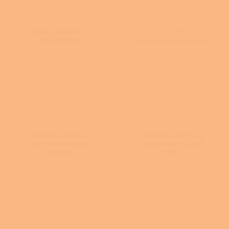
KRBOVÁ KAMNA S
Dvouplášťová
VÝMĚNÍKEM
teplovzdušná kamna
Kamna na dřevo s
Kamna na dřevo do
rozvodem horkého
nízkoenergetických
vzduchu
domů