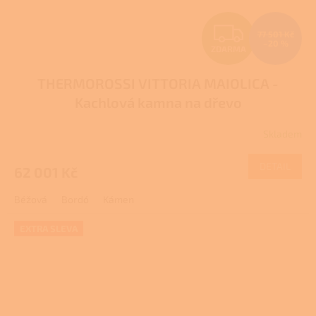
Z
77 501 Kč
–20 %
ZDARMA
D
THERMOROSSI VITTORIA MAIOLICA -
A
Kachlová kamna na dřevo
R
Skladem
M
DETAIL
62 001 Kč
A
Béžová
Bordó
Kámen
EXTRA SLEVA