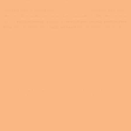
Všechna krbová kamna mají
terciální spalování
(můžete znát také
jako "terciární spalování" nebo "dvojí spalování"), díky kterému mají
kamna
vyšší účinnost
spalování,
menší objem popela
,
prodloužení
doby
mezi přikládáním a
vyšší šetrnost
vůči životnímu prostředí.
Litinová krbová
Kachlová krbová
kamna
kamna