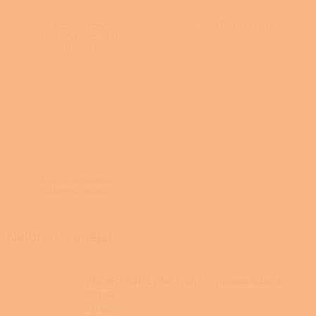
Hermeticky
Lázeňská kamna
uzavřená kamna na
dřevo
Krbová kamna na
dřevo a pelety
Nejprodávanější
LINCAR MONELLINA 176A N - Litinová krbová
kamna
Skladem