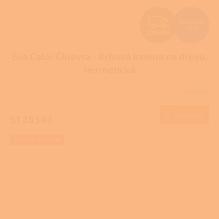
Z
76 350 Kč
–25 %
ZDARMA
D
Eva Calor Ginevra - Krbová kamna na dřevo,
A
hermetická
R
Skladem
M
Do košíku
57 263 Kč
A
+ Dárek zdarma