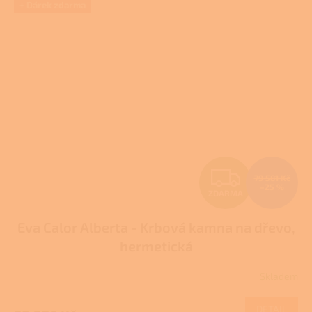
hvězdiček.
+ Dárek zdarma
Z
79 581 Kč
–25 %
ZDARMA
D
Eva Calor Alberta - Krbová kamna na dřevo,
A
hermetická
R
Skladem
M
DETAIL