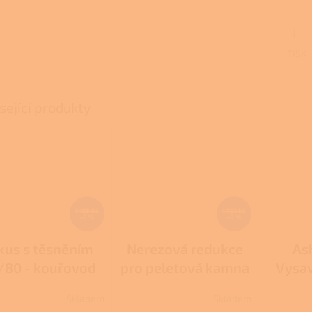
A
TISK
sející produkty
1 158 Kč
1 701 Kč
–8 %
–8 %
kus s těsněním
Nerezová redukce
As
/80 - kouřovod
pro peletová kamna
Vysav
 peletová kamna
a kotle
Skladem
Skladem
rné
Průměrné