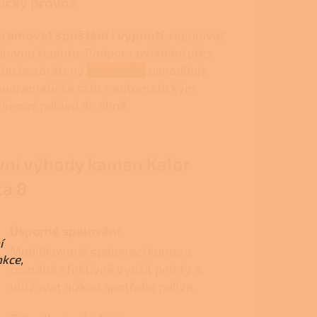
ický provoz
ramovat spuštění i vypnutí
, regulovat
jovou teplotu. Podpora ovládání přes
nebo bezdrátový
termostat
usnadňuje
Panoramatické sklo s automatickým
íjemní pohled do ohně.
vní výhody kamen Kalor
ta 8
Úsporné spalování
í
Modifikovaná spalovací komora
nkce,
pomáhá efektivně využít pelety a
udržovat nízkou spotřebu paliva.