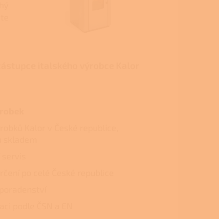
chý
vte
zástupce italského výrobce Kalor
ýrobek
ýrobků Kalor v České republice,
ů skladem
 servis
rčení po celé České republice
poradenství
laci podle ČSN a EN