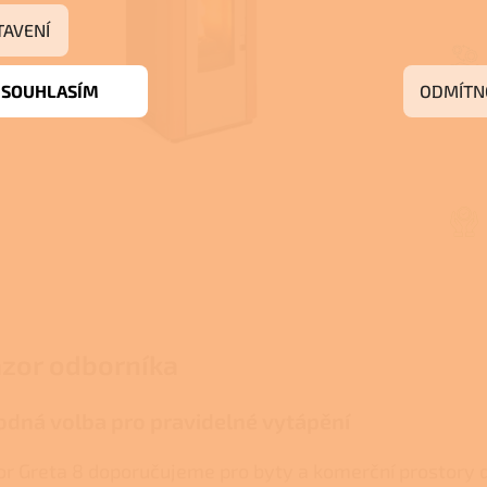
TAVENÍ
SOUHLASÍM
ODMÍTN
zor odborníka
dná volba pro pravidelné vytápění
or Greta 8 doporučujeme pro byty a komerční prostory 