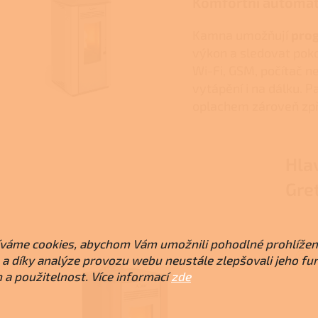
Komfortní automat
Kamna umožňují
prog
výkon a sledovat poko
Wi-Fi, GSM, počítač 
vytápění i na dálku. 
oplachem zároveň zpř
Hla
Gre
váme cookies, abychom Vám umožnili pohodlné prohlížen
a díky analýze provozu webu neustále zlepšovali jeho fu
 a použitelnost. Více informací
zde