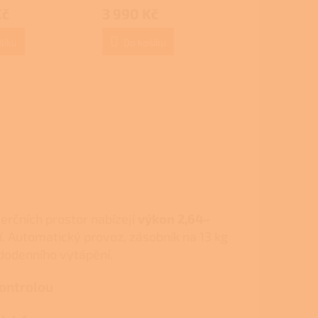
hodnocení
Kč
3 990 Kč
produktu
je
3,0
šíku
Do košíku
z
5
hvězdiček.
rčních prostor nabízejí
výkon 2,64–
í. Automatický provoz, zásobník na 13 kg
dodenního vytápění.
kontrolou