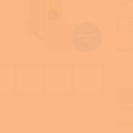
Z
44 870 Kč
–25 %
ZDARMA
D
Zdarma
A
R
Záruka 7
Kalor Gr
spalován
modulu, 
M
Detailní