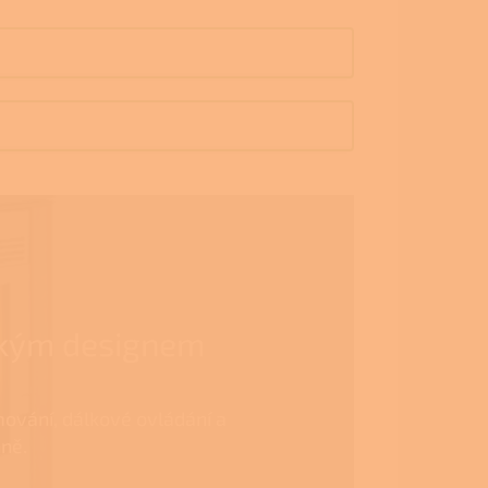
lským designem
mování, dálkové ovládání a
ně.