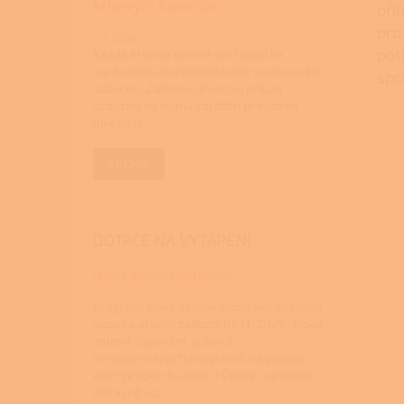
krbovým kamnům
při
pro
9.3.2026
pot
Každá krbová kamna potřebují ke
správnému hoření dostatek spalovacího
spr
vzduchu. Zatímco dříve byl přísun
vzduchu do domů zajištěn přirozeně –
díky netě...
ARCHIV
DOTACE NA VYTÁPĚNÍ
Nová zelená úsporám
Program Nová zelená úsporám dočasně
uzavírá příjem žádostí 10. 11. 2025 Nová
zelená úsporám, jeden z
nejúspěšnějších programů na podporu
energetických úspor v České republice,
dočasně uz...