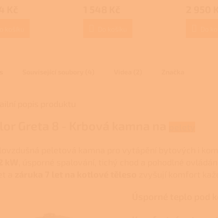
cení
hodnocení
4 Kč
1 548 Kč
2 950 
ktu
produktu
je
4,0
o košíku
Do košíku
Do ko
z
5
ček.
hvězdiček.
s
Související soubory (4)
Videa (2)
Značka
ailní popis produktu
lor Greta 8 - Krbová kamna na
pelety
lovzdušná peletová kamna pro vytápění bytových i kome
2 kW
, úsporné spalování, tichý chod a pohodlné ovládán
et a
záruka 7 let na kotlové těleso
zvyšují komfort kaž
Úsporné teplo pod 