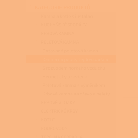
n
KATEGORIE PRODUKTŮ
e
l
Kamna a kotle s instalací
KUCHYŇSKÉ SPORÁKY
KRBOVÁ KAMNA
PELETOVÁ KAMNA
Dotovaná peletová kamna
Kamna na pelety teplovzdušná
S rozvodem horkého vzduchu
Hermeticky uzavřená
Peletová kamna s výměníkem
Krbová kamna na dřevo a pelety
KRBOVÉ VLOŽKY
ELEKTRICKÉ KRBY
KOTLE
KOUŘOVODY
TEPELNÁ ČERPADLA