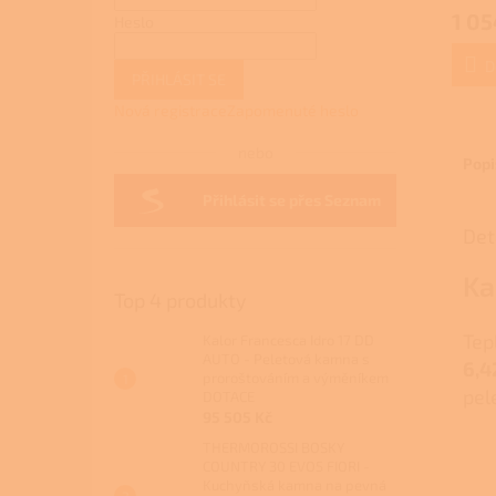
hodno
1 05
Heslo
produ
je
3,7
D
PŘIHLÁSIT SE
z
5
Nová registrace
Zapomenuté heslo
hvězdi
nebo
Popi
Přihlásit se přes Seznam
Det
Ka
Top 4 produkty
Tep
Kalor Francesca Idro 17 DD
AUTO - Peletová kamna s
6,4
proroštováním a výměníkem
pel
DOTACE
95 505 Kč
THERMOROSSI BOSKY
COUNTRY 30 EVO5 FIORI -
Kuchyňská kamna na pevná