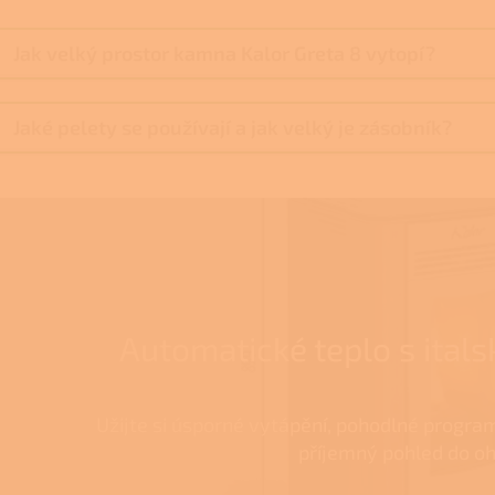
Jak velký prostor kamna Kalor Greta 8 vytopí?
Jaké pelety se používají a jak velký je zásobník?
Automatické teplo s ita
Užijte si úsporné vytápění, pohodlné progra
příjemný pohled do oh