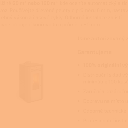
bližně
60 m² nebo 160 m³
, kde oceníte automatický a ti
voz. Používejte dřevěné pelety o průměru 6 mm, nasta
řebný výkon a časové cykly. Odborná instalace zajistí
ávné připojení kouřovodu o průměru 80 mm.
Jsme autorizovaný 
Garantujeme
100% originální v
Distribuční sklad v
minimálně 100 kus
Záruční a pozáruční
Dopravu na místo u
Odborné technické 
Profesionální insta