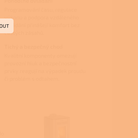
Pohodlné ovládání
Programování času, regulace
výkonu a podpora vzdáleného
ovládání přinášejí komfort bez
OUT
častých zásahů.
Tichý a bezpečný chod
Kvalitní komponenty omezují
provozní hluk a bezpečnostní
prvky reagují na výpadek proudu
či problém s odtahem.
do