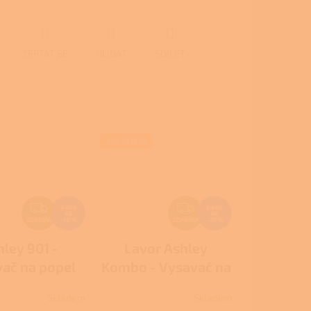
ZEPTAT SE
HLÍDAT
SDÍLET
SKLADEM
Z
Z
3 289
5 460
Kč
Kč
D
D
ZDARMA
–10 %
ZDARMA
–26 %
A
A
hley 901 -
Lavor Ashley
R
R
ač na popel
Kombo - Vysavač na
M
M
popel
A
A
Skladem
Skladem
Průměrné