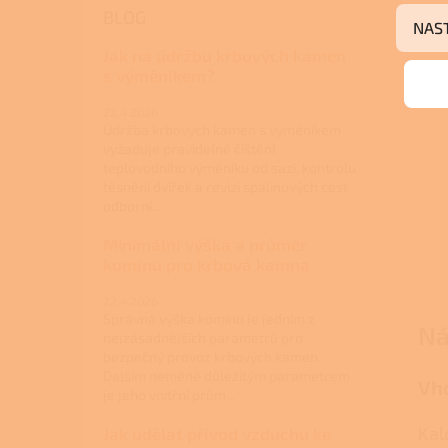
BLOG
NAS
Jak na údržbu krbových kamen
s výměníkem?
22.4.2026
Údržba krbových kamen s výměníkem
vyžaduje pravidelné čištění
teplovodního výměníku od sazí, kontrolu
těsnění dvířek a revizi spalinových cest
odborní...
Minimální výška a průměr
komínu pro krbová kamna
22.4.2026
Správná výška komínu je jedním z
Ná
nejzásadnějších parametrů pro
bezpečný provoz krbových kamen.
Dalším neméně důležitým parametrem
Vho
je jeho vnitřní prům...
Kal
Jak udělat přívod vzduchu ke