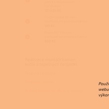
paliva s teplovodním
výměníkem
121 426 Kč
Fixační spona 80 mm -
kouřovod pro peletová kamna
195 Kč
Roura 80/1000mm -
kouřovod pro peletová kamna
882 Kč
Realizace montáží kamen,
kotlů a tepelných čerpadel
Tepelná čerpadla
Peletová kamna
Použí
webu 
Krbová kamna na dřevo a pelety
výkon