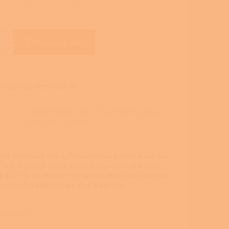
Přidat do košíku
 od nás dostanete
+ Lavor Ashley 412 - Vysavač na popel
v hodnotě 1 990 Kč
 let na kotlové těleso.Teplovzdušná peletová kamna
eta 8 disponují nízkou spotřebou paliva - účinnost
í 94,51%, komfortním ovládáním prostřednictvím wifi
nenáročnou obsluhou a skvělou cenou.
 informace