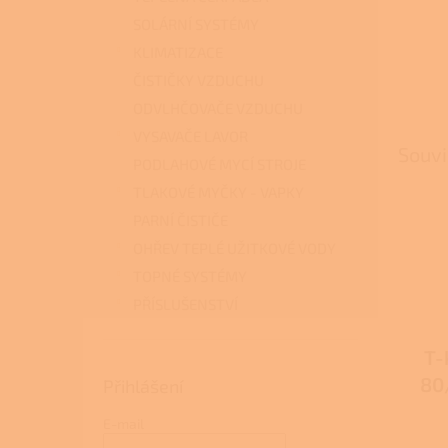
SOLÁRNÍ SYSTÉMY
KLIMATIZACE
ČISTIČKY VZDUCHU
ODVLHČOVAČE VZDUCHU
VYSAVAČE LAVOR
Souvi
PODLAHOVÉ MYCÍ STROJE
TLAKOVÉ MYČKY - VAPKY
PARNÍ ČISTIČE
OHŘEV TEPLÉ UŽITKOVÉ VODY
TOPNÉ SYSTÉMY
PŘÍSLUŠENSTVÍ
T-
80
Přihlášení
pro
E-mail
Průmě