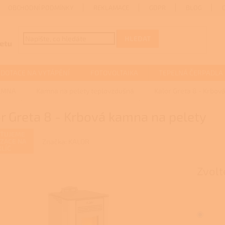
OBCHODNÍ PODMÍNKY
REKLAMACE
GDPR
BLOG
HLEDAT
DOTACE NA VYTÁPĚNÍ
FOTOVOLTAIKA
TEPELNÁ ČERPADLA
AMNA
Kamna na pelety teplovzdušná
Kalor Greta 8 - Krbov
r Greta 8 - Krbová kamna na pelety
ŠŤUJEME
Značka:
KALOR
IZACE NA
KLÍČ
Zvolt