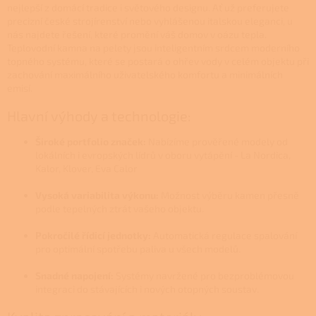
nejlepší z domácí tradice i světového designu. Ať už preferujete
precizní české strojírenství nebo vyhlášenou italskou eleganci, u
nás najdete řešení, které promění váš domov v oázu tepla.
Teplovodní kamna na pelety jsou inteligentním srdcem moderního
topného systému, které se postará o ohřev vody v celém objektu při
zachování maximálního uživatelského komfortu a minimálních
emisí.
Hlavní výhody a technologie:
Široké portfolio značek:
Nabízíme prověřené modely od
lokálních i evropských lídrů v oboru vytápění - La Nordica,
Kalor, Klover, Eva Calor
Vysoká variabilita výkonu:
Možnost výběru kamen přesně
podle tepelných ztrát vašeho objektu.
Pokročilé řídicí jednotky:
Automatická regulace spalování
pro optimální spotřebu paliva u všech modelů.
Snadné napojení:
Systémy navržené pro bezproblémovou
integraci do stávajících i nových otopných soustav.