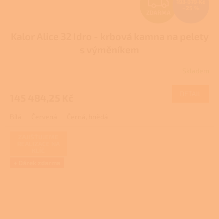
Z
193 979 Kč
–25 %
ZDARMA
D
Kalor Alice 32 Idro - krbová kamna na pelety
A
s výměníkem
R
Skladem
M
DETAIL
145 484,25 Kč
A
Bílá
Červená
Černá, hnědá
ZAJIŠŤUJEME
REALIZACE NA
KLÍČ
+ Dárek zdarma