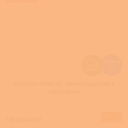
Z
157 652,56
Kč
–25 %
ZDARMA
D
Eva Calor NEVA 20 - Kamna na pelety s
A
výměníkem
R
Skladem
M
DETAIL
118 239,42 Kč
A