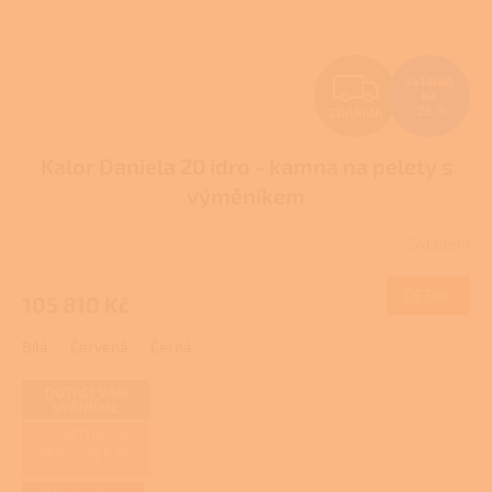
Z
141 080
Kč
–25 %
ZDARMA
D
Kalor Daniela 20 idro - kamna na pelety s
A
výměníkem
R
Skladem
M
DETAIL
105 810 Kč
A
Bílá
Červená
Černá
DOTACI VÁM
VYŘÍDÍME
ZAJIŠŤUJEME
REALIZACE NA
KLÍČ