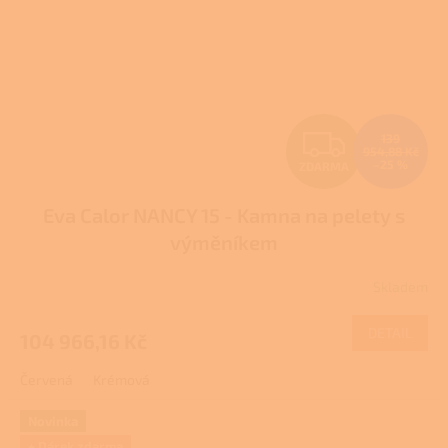
Z
139
954,88 Kč
–25 %
ZDARMA
D
Eva Calor NANCY 15 - Kamna na pelety s
A
výměníkem
R
Skladem
M
DETAIL
104 966,16 Kč
A
Červená
Krémová
Novinka
+ Dárek zdarma