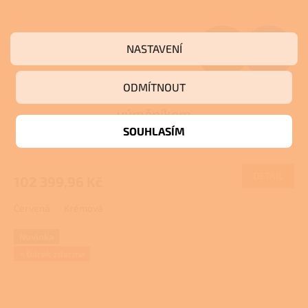
Z
136
NASTAVENÍ
533,28 Kč
–25 %
ZDARMA
D
ODMÍTNOUT
Eva Calor NANCY 11 - Kamna na pelety s
A
výměníkem
R
SOUHLASÍM
Skladem
M
DETAIL
102 399,96 Kč
A
Červená
Krémová
Novinka
+ Dárek zdarma