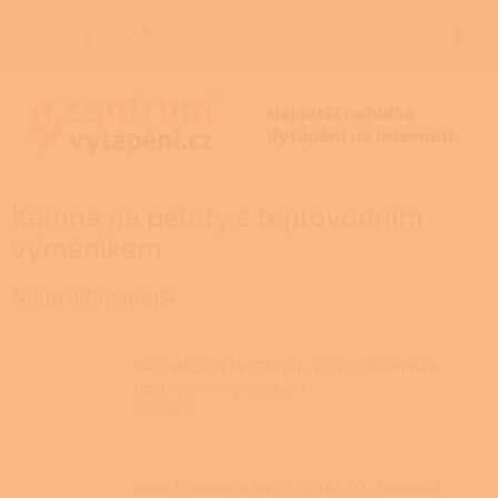
Přejít
na
CZK
NÁKUP
obsah
KOŠÍK
Kamna na pelety s teplovodním
výměníkem
Nejprodávanější
Kalor Alessia 14 DD Idro - peletová kamna s
teplovodním výměníkem
Skladem
Kalor Francesca Idro 17 DD AUTO - Peletová