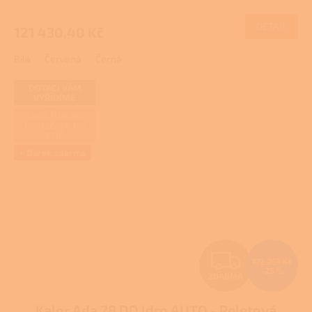
M
DETAIL
121 430,40 Kč
A
Bílá
Červená
Černá
DOTACI VÁM
VYŘÍDÍME
ZAJIŠŤUJEME
REALIZACE NA
KLÍČ
+ Dárek zdarma
Z
172 261 Kč
–25 %
ZDARMA
D
Kalor Ada 28 DD Idro AUTO - Peletová