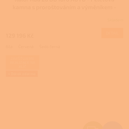
A
kamna s proroštováním a výměníkem -
R
DOTACE
Skladem
M
DETAIL
129 196 Kč
A
Bílá
Červená
Šedo černá
ZAJIŠŤUJEME
REALIZACE NA
KLÍČ
+ Dárek zdarma