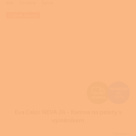
Bílá
Červená
Černá
+ Dárek zdarma
Z
161 907,20
Kč
–25 %
ZDARMA
D
Eva Calor NEVA 24 - Kamna na pelety s
A
výměníkem
R
Skladem