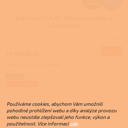
–25 %
ZDARMA
D
Eva Calor LISA 15 - Kamna na pelety s
A
výměníkem
R
Skladem
M
DETAIL
75 784,80 Kč
A
Červená
Černá
Krémová
Novinka
+ Dárek zdarma
Používáme cookies, abychom Vám umožnili
pohodlné prohlížení webu a díky analýze provozu
webu neustále zlepšovali jeho funkce, výkon a
použitelnost. Více informací
zde