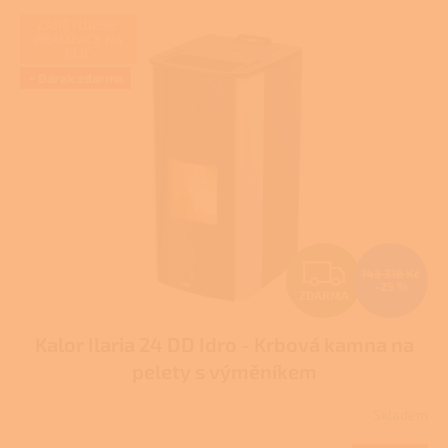
5
hvězdiček.
ZAJIŠŤUJEME
REALIZACE NA
KLÍČ
+ Dárek zdarma
Z
143 318 Kč
–25 %
ZDARMA
D
Kalor Ilaria 24 DD Idro - Krbová kamna na
A
pelety s výměníkem
R
Skladem
Průměrné
M
hodnocení