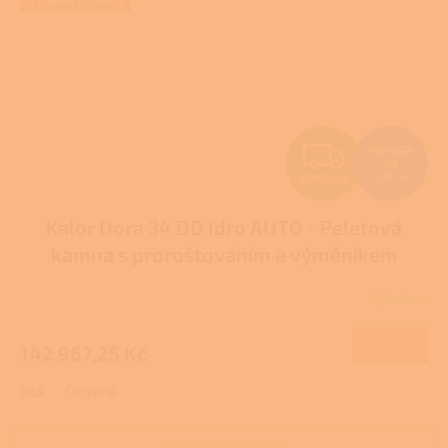
+ Dárek zdarma
Z
190 623
Kč
–25 %
ZDARMA
D
Kalor Dora 34 DD Idro AUTO - Peletová
A
kamna s proroštováním a výměníkem
R
DOTACE
Skladem
M
DETAIL
142 967,25 Kč
A
Bílá
Červená
NAČÍST 18 DALŠÍCH