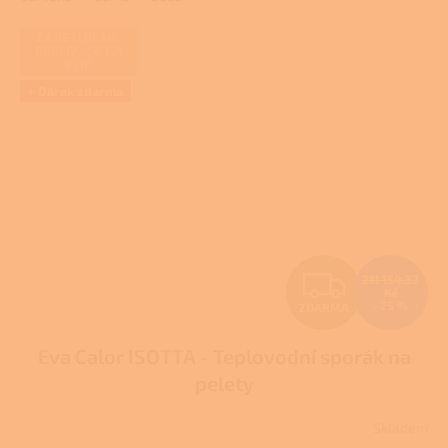
ZAJIŠŤUJEME
REALIZACE NA
KLÍČ
+ Dárek zdarma
Z
211 154,32
Kč
–25 %
ZDARMA
D
Eva Calor ISOTTA - Teplovodní sporák na
A
pelety
R
Skladem
Průměrné