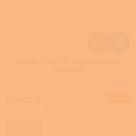
Z
105
740,96 Kč
–25 %
ZDARMA
D
Eva Calor FRIDA 13 - Kamna na pelety,
A
teplovodní
R
Skladem
M
DETAIL
79 305,72 Kč
A
Červená
Černá
Šedá
ZAJIŠŤUJEME
REALIZACE NA
KLÍČ