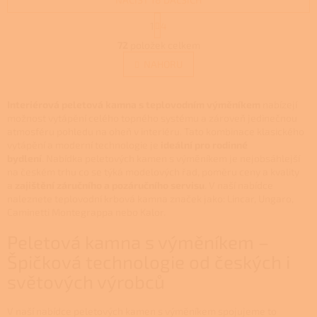
S
1
4
t
O
r
72
položek celkem
v
á
l
NAHORU
n
á
k
d
o
v
a
Interiérová peletová kamna s teplovodním výměníkem
nabízejí
á
c
možnost vytápění celého topného systému a zároveň jedinečnou
n
í
atmosféru pohledu na oheň v interiéru. Tato kombinace klasického
í
p
vytápění a moderní technologie je
ideální pro rodinné
r
bydlení
. Nabídka peletových kamen s výměníkem je nejobsáhlejší
v
na českém trhu co se týká modelových řad, poměru ceny a kvality
k
a
zajištění záručního a pozáručního servisu
.
V naší nabídce
y
naleznete teplovodní krbová kamna značek jako: Lincar, Ungaro,
v
Caminetti Montegrappa nebo Kalor.
ý
Peletová kamna s výměníkem –
p
i
Špičková technologie od českých i
s
světových výrobců
u
V naší nabídce peletových kamen s výměníkem spojujeme to