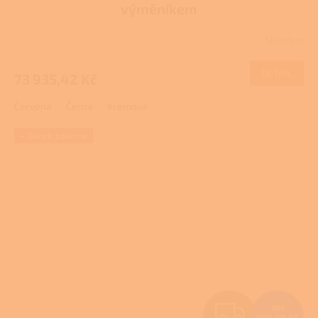
výměníkem
R
Skladem
M
DETAIL
73 935,42 Kč
A
Červená
Černá
Krémová
+ Dárek zdarma
Z
101
046,40 Kč