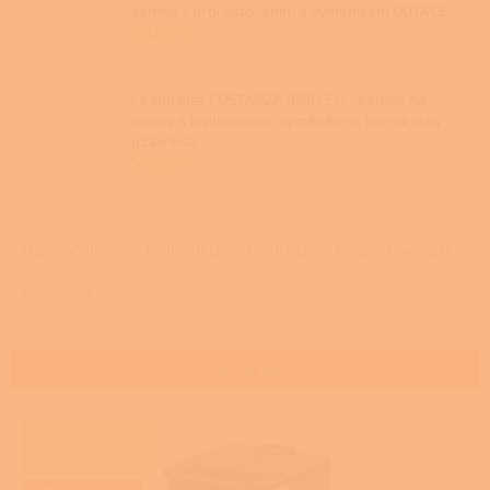
kamna s proroštováním a výměníkem DOTACE
Skladem
La Nordica COSTANZA IDRO 5.0 - Kamna na
pelety s teplovodním výměníkem, hermeticky
uzavřená
Skladem
Ř
a
Doporučujeme
Nejlevnější
Nejdražší
Nejprodávanější
z
e
Abecedně
n
í
p
Otevřít filtr
r
o
V
ZAJIŠŤUJEME
d
ý
REALIZACE NA
u
KLÍČ
p
k