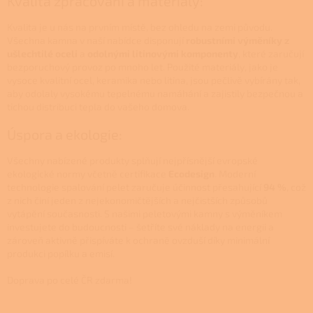
Kvalita zpracování a materiály:
Kvalita je u nás na prvním místě, bez ohledu na zemi původu.
Všechna kamna v naší nabídce disponují
robustními výměníky z
ušlechtilé oceli
a
odolnými litinovými komponenty
, které zaručují
bezporuchový provoz po mnoho let. Použité materiály, jako je
vysoce kvalitní ocel, keramika nebo litina, jsou pečlivě vybírány tak,
aby odolaly vysokému tepelnému namáhání a zajistily bezpečnou a
tichou distribuci tepla do vašeho domova.
Úspora a ekologie:
Všechny nabízené produkty splňují nejpřísnější evropské
ekologické normy včetně certifikace
Ecodesign
. Moderní
technologie spalování pelet zaručuje účinnost přesahující
94 %
, což
z nich činí jeden z nejekonomičtějších a nejčistších způsobů
vytápění současnosti. S našimi peletovými kamny s výměníkem
investujete do budoucnosti – šetříte své náklady na energii a
zároveň aktivně přispíváte k ochraně ovzduší díky minimální
produkci popílku a emisí.
Doprava po celé ČR zdarma!
Z