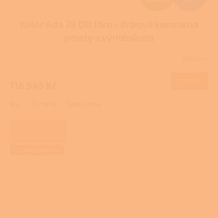
ZDARMA
D
Kalor Ada 28 DD Idro - Krbová kamna na
A
pelety s výměníkem
R
Skladem
Průměrné
M
hodnocení
produktu
DETAIL
116 945 Kč
A
je
1,0
Bílá
Červená
Šedo černá
z
5
hvězdiček.
ZAJIŠŤUJEME
REALIZACE NA
KLÍČ
+ Dárek zdarma