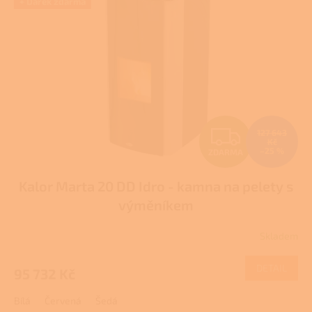
i
+ Dárek zdarma
t
s
ů
p
r
o
d
u
k
t
Z
127 643
ů
Kč
–25 %
ZDARMA
D
Kalor Marta 20 DD Idro - kamna na pelety s
A
výměníkem
R
Skladem
Průměrné
M
hodnocení
produktu
DETAIL
95 732 Kč
A
je
5,0
Bílá
Červená
Šedá
z