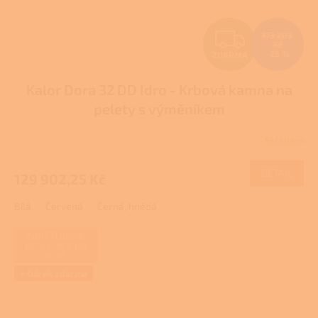
Z
173 203
Kč
–25 %
ZDARMA
D
Kalor Dora 32 DD Idro - Krbová kamna na
A
pelety s výměníkem
R
Skladem
M
DETAIL
129 902,25 Kč
A
Bílá
Červená
Černá, hnědá
ZAJIŠŤUJEME
REALIZACE NA
KLÍČ
+ Dárek zdarma