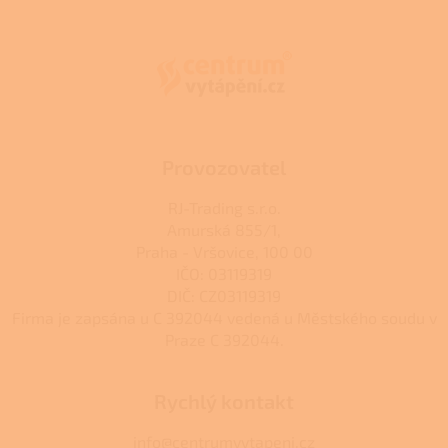
á
p
a
t
í
Provozovatel
RJ-Trading s.r.o.
Amurská 855/1,
Praha - Vršovice, 100 00
IČO: 03119319
DIČ: CZ03119319
Firma je zapsána u C 392044 vedená u Městského soudu v
Praze C 392044.
Rychlý kontakt
info@centrumvytapeni.cz