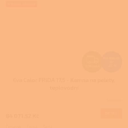
+ Dárek zdarma
Z
112 095,36
Kč
–25 %
ZDARMA
D
Eva Calor FRIDA 17,5 - Kamna na pelety,
A
teplovodní
R
Skladem
M
DETAIL
84 071,52 Kč
A
Červená
Černá
Šedá