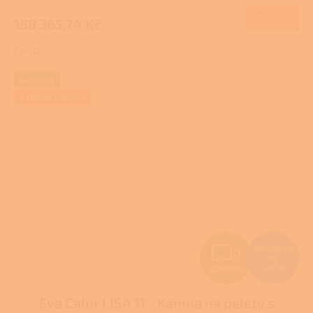
M
hodnocení
produktu
DETAIL
158 365,74 Kč
A
je
4,0
Černá
z
5
hvězdiček.
Novinka
+ Dárek zdarma
Z
98 580,56
Kč
–25 %
ZDARMA
D
Eva Calor LISA 11 - Kamna na pelety s
A