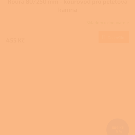
Roura 80/250 mm - kouřovod pro peletová
kamna
Skladem u dodavatele
Do košíku
455 Kč
609 Kč
–9 %