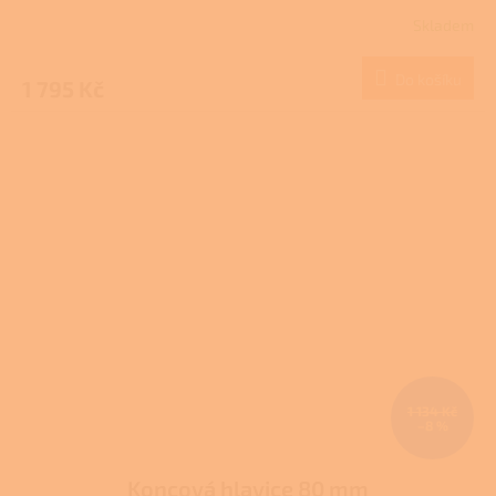
Skladem
Do košíku
1 795 Kč
1 134 Kč
–8 %
Koncová hlavice 80 mm