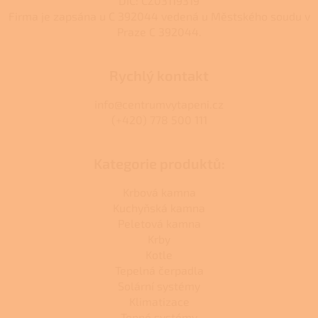
DIČ: CZ03119319
Firma je zapsána u C 392044 vedená u Městského soudu v
Praze C 392044.
Rychlý kontakt
info@centrumvytapeni.cz
(+420) 778 500 111
Kategorie produktů:
Krbová kamna
Kuchyňská kamna
Peletová kamna
Krby
Kotle
Tepelná čerpadla
Solární systémy
Klimatizace
Topné systémy