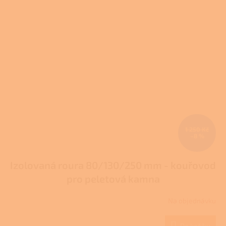
1 250 Kč
–8 %
Izolovaná roura 80/130/250 mm - kouřovod
pro peletová kamna
Na objednávku
Do košíku