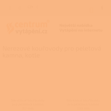
Přejít
na
CZK
NÁKUP
obsah
KOŠÍK
Nerezové kouřovody pro peletová
kamna, kotle
Nerezové kouřovody
Nerezové kouřovody
pro peletová kamna
pro peletová kamna
80 mm
100 mm