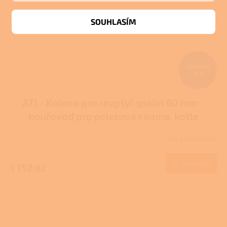
SOUHLASÍM
1 266 Kč
–9 %
ATI - Koleno pro rozptyl spalin 80 mm -
kouřovod pro peletová kamna, kotle
Na objednávku
Do košíku
1 152 Kč