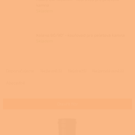
kamna
Skladem
Koleno 80/90° - kouřovod pro peletová kamna
Skladem
Ř
a
Doporučujeme
Nejlevnější
Nejdražší
Nejprodávanější
z
e
Abecedně
n
í
p
Otevřít filtr
r
o
V
d
ý
u
p