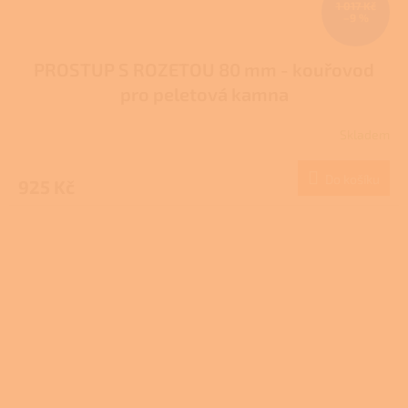
1 017 Kč
–9 %
PROSTUP S ROZETOU 80 mm - kouřovod
pro peletová kamna
Skladem
Do košíku
925 Kč