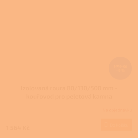
1 719 Kč
–9 %
Izolovaná roura 80/130/500 mm -
kouřovod pro peletová kamna
Na objednávku
Do košíku
1 564 Kč