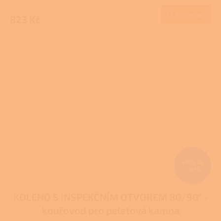
Do košíku
823 Kč
1 973 Kč
–9 %
KOLENO S INSPEKČNÍM OTVOREM 80/90° -
kouřovod pro peletová kamna