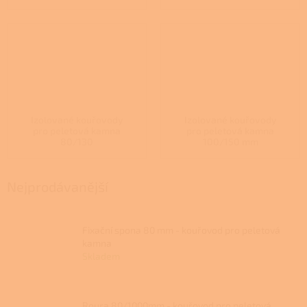
Izolované kouřovody
Izolované kouřovody
pro peletová kamna
pro peletová kamna
80/130
100/150 mm
Nejprodávanější
Fixační spona 80 mm - kouřovod pro peletová
kamna
Skladem
Roura 80/1000mm - kouřovod pro peletová