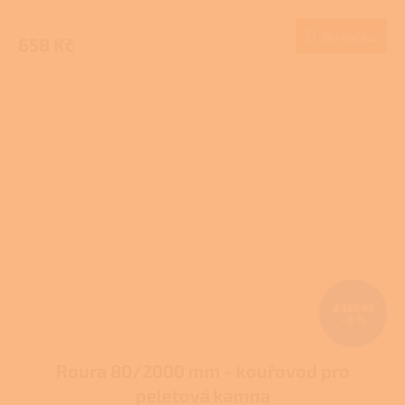
Do košíku
658 Kč
2 129 Kč
–9 %
Roura 80/2000 mm - kouřovod pro
peletová kamna