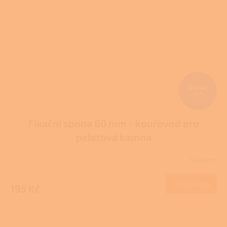
214 Kč
–8 %
Fixační spona 80 mm - kouřovod pro
peletová kamna
Skladem
Do košíku
195 Kč