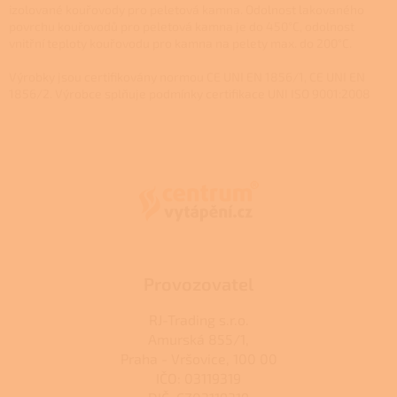
n
í
izolované kouřovody pro peletová kamna. Odolnost lakovaného
í
p
povrchu kouřovodů pro peletová kamna je do 450°C, odolnost
r
vnitřní teploty kouřovodu pro kamna na pelety max. do 200°C.
v
k
Výrobky jsou certifikovány normou CE UNI EN 1856/1, CE UNI EN
y
1856/2. Výrobce splňuje podmínky certifikace UNI ISO 9001:2008
v
Z
ý
p
á
i
p
s
a
u
t
í
Provozovatel
RJ-Trading s.r.o.
Amurská 855/1,
Praha - Vršovice, 100 00
IČO: 03119319