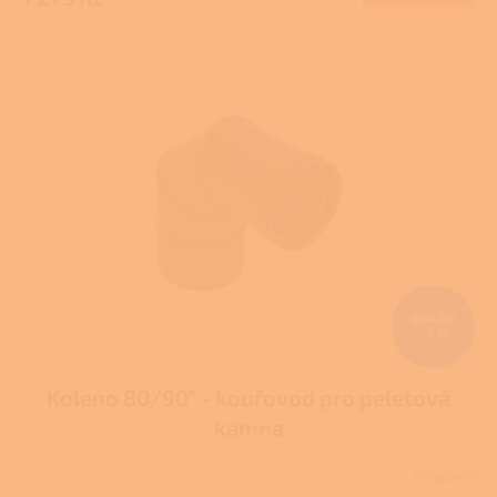
1,0
z
5
hvězdiček.
904 Kč
–8 %
Koleno 80/90° - kouřovod pro peletová
kamna
Skladem