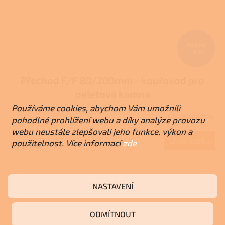
635 Kč
–8 %
Přechod F/F 80/200mm - kouřovod pro
peletová kamna
Používáme cookies, abychom Vám umožnili
Na objednávku
pohodlné prohlížení webu a díky analýze provozu
webu neustále zlepšovali jeho funkce, výkon a
Do košíku
použitelnost. Více informací
zde
578 Kč
NASTAVENÍ
ODMÍTNOUT