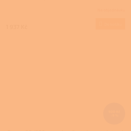
Na objednávku
Do košíku
1 937 Kč
500 Kč
–9 %