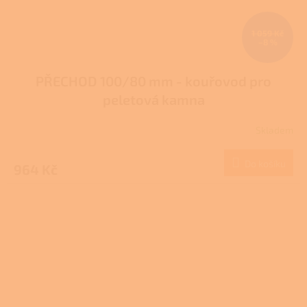
1 059 Kč
–8 %
PŘECHOD 100/80 mm - kouřovod pro
peletová kamna
Skladem
Do košíku
964 Kč