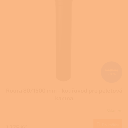
5
hvězdiček.
1 401 Kč
–8 %
Roura 80/1500 mm - kouřovod pro peletová
kamna
Skladem
Průměrné
hodnocení
produktu
Do košíku
1 275 Kč
je