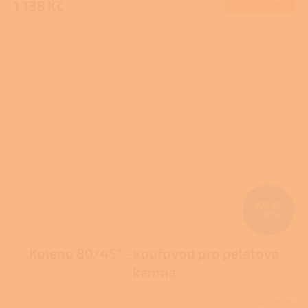
1 138 Kč
723 Kč
–8 %
Koleno 80/45° - kouřovod pro peletová
kamna
Skladem