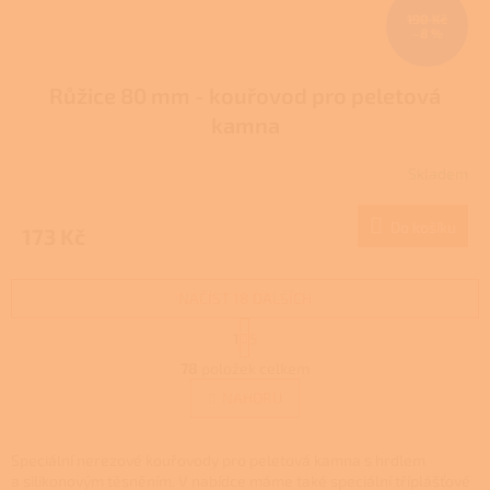
190 Kč
–8 %
Růžice 80 mm - kouřovod pro peletová
kamna
Skladem
Do košíku
173 Kč
NAČÍST 18 DALŠÍCH
S
1
5
t
O
r
78
položek celkem
v
á
l
NAHORU
n
á
k
d
o
v
a
Speciální nerezové kouřovody pro peletová kamna s hrdlem
á
c
a silikonovým těsněním. V nabídce máme také speciální tříplášťové