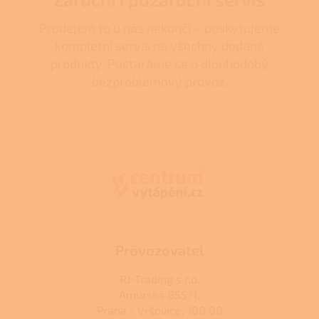
Prodejem to u nás nekončí – poskytujeme
kompletní servis na všechny dodané
produkty. Postaráme se o dlouhodobý
bezproblémový provoz.
Z
á
p
a
t
í
Provozovatel
RJ-Trading s.r.o.
Amurská 855/1,
Praha - Vršovice, 100 00