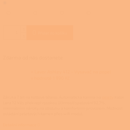
Přidat do košíku
Zdarma od nás dostanete
+ Lavor Ashley 412 - Vysavač na popel
v hodnotě 1 990 Kč
Záruka 7 let na kotlové těleso.
Automatická kamna na
pelety
Kalor
Lara 12 Vás překvapí vysokou účinností spalování 92,7%,
minimálními nároky na obsluhu a komfortním provozem. Možnost
ovládání peletových kamen přes wifi modul.
Detailní informace