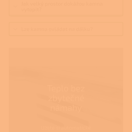
Jak velký prostor dokážou kamna
vytopit?
Lze kamna ovládat na dálku?
Teplo bez
zbytečné
námahy
Užijte si automatické