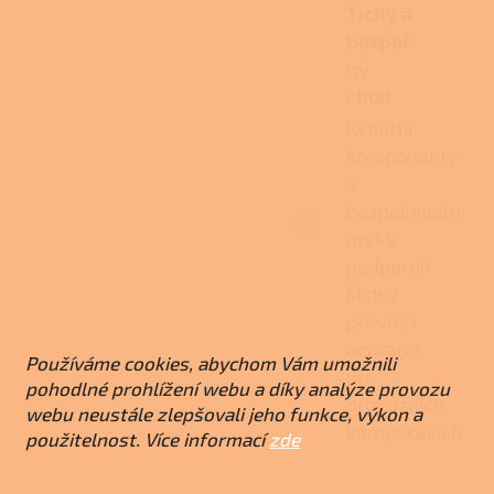
Tichý a
bezpeč
ný
chod
Kvalitní
komponenty
a
bezpečnostní
prvky
podporují
klidný
provoz i
ochranu
Používáme cookies, abychom Vám umožnili
při
pohodlné prohlížení webu a díky analýze provozu
provozních
webu neustále zlepšovali jeho funkce, výkon a
komplikacích.
použitelnost. Více informací
zde