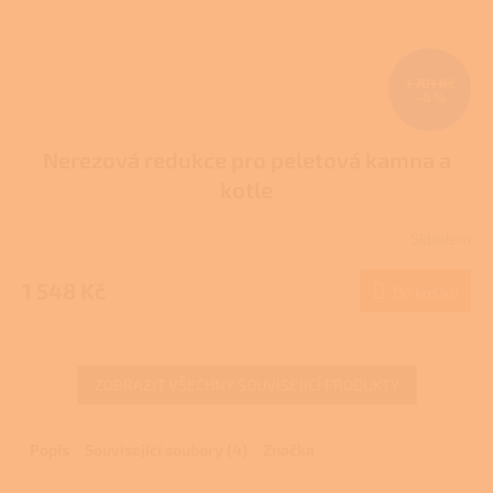
1 701 Kč
–8 %
Nerezová redukce pro peletová kamna a
kotle
Skladem
Průměrné
hodnocení
produktu
1 548 Kč
Do košíku
je
4,0
z
5
ZOBRAZIT VŠECHNY SOUVISEJÍCÍ PRODUKTY
hvězdiček.
Popis
Související soubory (4)
Značka