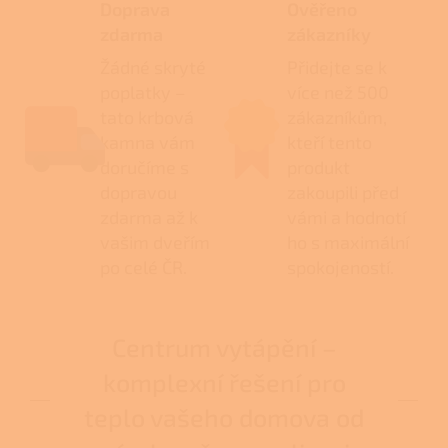
Doprava
Ověřeno
zdarma
zákazníky
Žádné skryté
Přidejte se k
poplatky –
více než 500
tato krbová
zákazníkům,
kamna vám
kteří tento
doručíme s
produkt
dopravou
zakoupili před
zdarma až k
vámi a hodnotí
vašim dveřím
ho s maximální
po celé ČR.
spokojeností.
Centrum vytápění –
komplexní řešení pro
teplo vašeho domova od