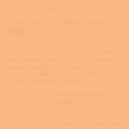
Detailní popis produktu
Kalor Lara 12 - Krbová kamna na
pelety
Automatická peletová kamna pro vytápění
bytových i komerčních prostor nabízejí
výkon
2,64–9,05 kW, účinnost až 92,7 % a vytápění
prostoru do 230 m³
. Programovatelný provoz,
dálkové ovládání a možnost Wi-Fi řízení zvyšují
pohodlí i hospodárnost vytápění.
Komfortní a úsporné
vytápění
Automatický provoz s
jednoduchým ovládáním