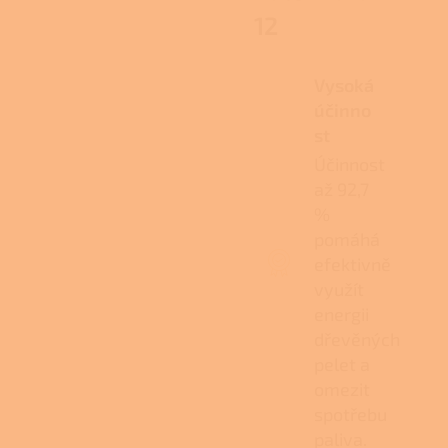
12
Vysoká
účinno
st
Účinnost
až 92,7
%
pomáhá
efektivně
využít
energii
dřevěných
pelet a
omezit
spotřebu
paliva.