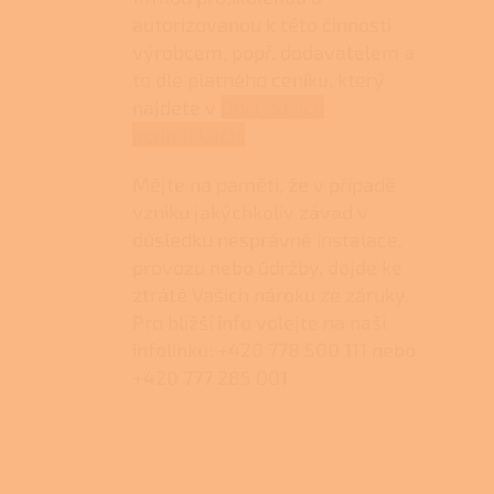
autorizovanou k této činnosti
výrobcem, popř. dodavatelem a
to dle platného ceníku, který
najdete v
Obchodních
podmínkách.
Mějte na paměti, že v případě
vzniku jakýchkoliv závad v
důsledku nesprávné instalace,
provozu nebo údržby, dojde ke
ztrátě Vašich nároku ze záruky.
Pro bližší info volejte na naši
infolinku: +420 778 500 111 nebo
+420 777 285 001