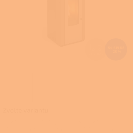
Z
54 619 Kč
–25 %
ZDARMA
D
A
R
M
A
Zvolte variantu