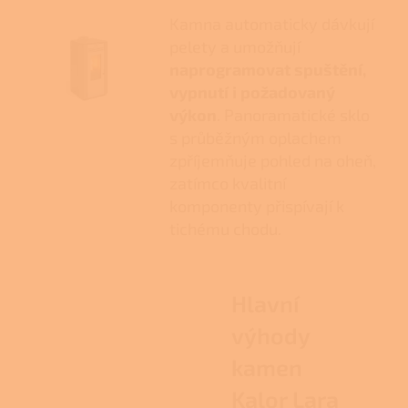
Kamna automaticky dávkují
pelety a umožňují
naprogramovat spuštění,
vypnutí i požadovaný
výkon
. Panoramatické sklo
s průběžným oplachem
zpříjemňuje pohled na oheň,
zatímco kvalitní
komponenty přispívají k
tichému chodu.
Hlavní
výhody
kamen
Kalor Lara