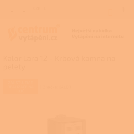
Přejít
na
CZK
NÁKUP
obsah
KOŠÍK
Kalor Lara 12 - Krbová kamna na
pelety
ZAJIŠŤUJEME
Značka:
KALOR
REALIZACE NA
KLÍČ