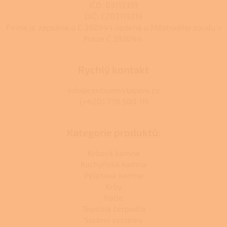
IČO: 03119319
DIČ: CZ03119319
Firma je zapsána u C 392044 vedená u Městského soudu v
Praze C 392044.
Rychlý kontakt
info@centrumvytapeni.cz
(+420) 778 500 111
Kategorie produktů:
Krbová kamna
Kuchyňská kamna
Peletová kamna
Krby
Kotle
Tepelná čerpadla
Solární systémy