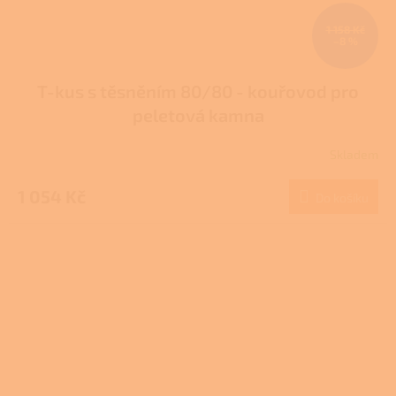
1 158 Kč
–8 %
T-kus s těsněním 80/80 - kouřovod pro
peletová kamna
Skladem
Průměrné
hodnocení
produktu
1 054 Kč
Do košíku
je
3,7
z
5
hvězdiček.