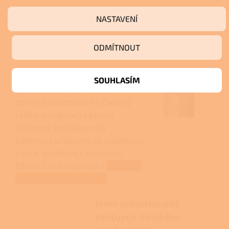
Názor odborníka
NASTAVENÍ
Vhodné řešení pro
ODMÍTNOUT
pravidelné vytápění
Model doporučujeme pro
SOUHLASÍM
prostory do
230 m³
, kde
oceníte automatický časový
režim a regulaci výkonu.
Odborná instalace má
zahrnout připojení ke spalinové
cestě, spuštění i zaškolení.
Běžné čištění usnadní
vysavač
na popel Ashley Lavor
.
Jsme autorizovaný
zástupce italského