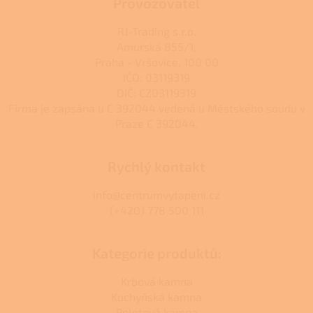
Provozovatel
RJ-Trading s.r.o.
Amurská 855/1,
Praha - Vršovice, 100 00
IČO: 03119319
DIČ: CZ03119319
Firma je zapsána u C 392044 vedená u Městského soudu v
Praze C 392044.
Rychlý kontakt
info@centrumvytapeni.cz
(+420) 778 500 111
Kategorie produktů:
Krbová kamna
Kuchyňská kamna
Peletová kamna