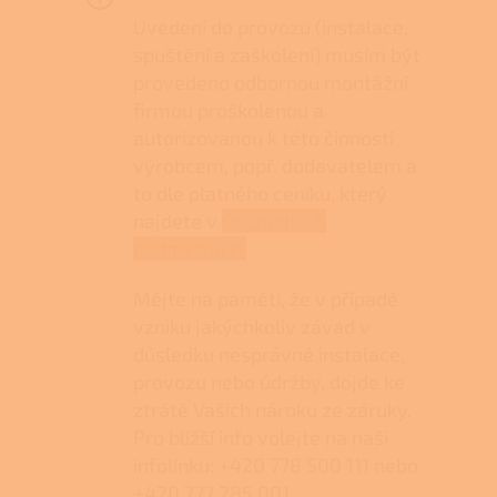
Uvedení do provozu (instalace,
spuštění a zaškolení) musím být
provedeno odbornou montážní
firmou proškolenou a
autorizovanou k této činnosti
výrobcem, popř. dodavatelem a
to dle platného ceníku, který
najdete v
Obchodních
podmínkách.
Mějte na paměti, že v případě
vzniku jakýchkoliv závad v
důsledku nesprávné instalace,
provozu nebo údržby, dojde ke
ztrátě Vašich nároku ze záruky.
Pro bližší info volejte na naši
infolinku: +420 778 500 111 nebo
+420 777 285 001