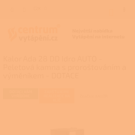
Přejít
na
CZK
NÁKUP
obsah
KOŠÍK
Kalor Ada 28 DD Idro AUTO -
Peletová kamna s proroštováním a
výměníkem - DOTACE
DOTACI VÁM
ZAJIŠŤUJEME
Značka:
KALOR
VYŘÍDÍME
REALIZACE NA
KLÍČ