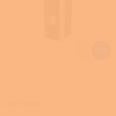
Z
172 261 Kč
–25 %
ZDARMA
D
A
R
M
A
Zvolte variantu