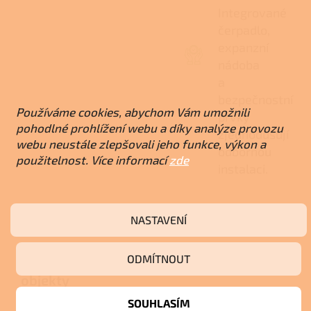
Integrované
čerpadlo,
expanzní
nádoba
a
bezpečnostní
Používáme cookies, abychom Vám umožnili
prvky
pohodlné prohlížení webu a díky analýze provozu
zjednodušují
webu neustále zlepšovali jeho funkce, výkon a
odbornou
použitelnost. Více informací
zde
instalaci.
NASTAVENÍ
Názor odborníka
Silný hlavní zdroj pro větší
ODMÍTNOUT
objekty
SOUHLASÍM