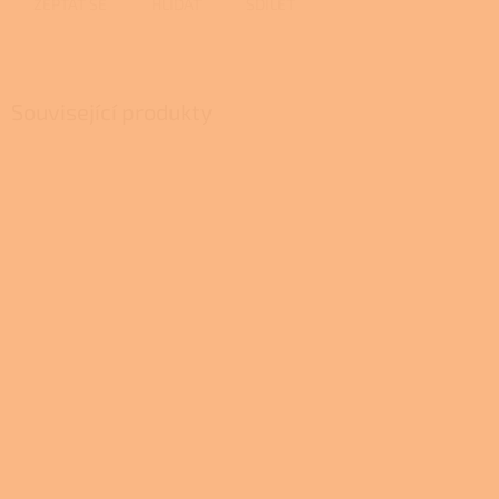
ZEPTAT SE
HLÍDAT
SDÍLET
Související produkty