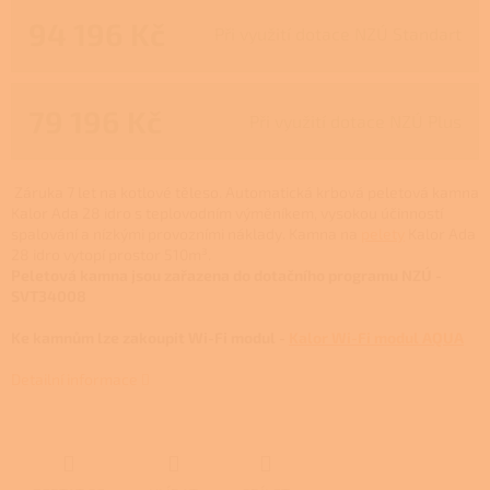
94 196 Kč
Při využití dotace NZÚ Standart
79 196 Kč
Při využití dotace NZÚ Plus
Záruka 7 let na kotlové těleso.
Automatická krbová peletová kamna
Kalor Ada 28 idro s teplovodním výměníkem, vysokou účinností
spalování a nízkými provozními náklady. Kamna na
pelety
Kalor Ada
28 idro vytopí prostor 510m
³.
Peletová kamna jsou zařazena do dotačního programu NZÚ -
SVT34008
Ke kamnům lze zakoupit Wi-Fi modul -
Kalor Wi-Fi modul AQUA
Detailní informace