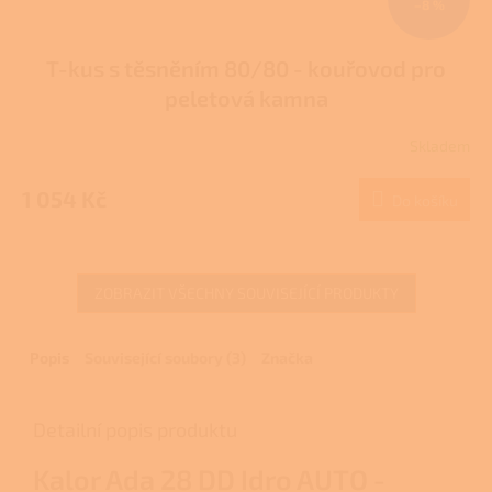
–8 %
T-kus s těsněním 80/80 - kouřovod pro
peletová kamna
Skladem
Průměrné
hodnocení
produktu
1 054 Kč
Do košíku
je
3,7
z
5
ZOBRAZIT VŠECHNY SOUVISEJÍCÍ PRODUKTY
hvězdiček.
Popis
Související soubory (3)
Značka
Detailní popis produktu
Kalor Ada 28 DD Idro AUTO -