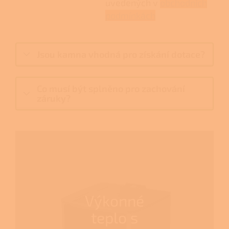
uvedených v
obchodních
podmínkách
Jsou kamna vhodná pro získání dotace?
Co musí být splněno pro zachování
záruky?
Výkonné
teplo s