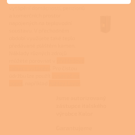
Model doporučujeme pro
vytápění domácností, penzionů
a komerčních prostor
napojených na teplovodní
soustavu. V přechodném
období využijete také teplo
předávané pláštěm kamen.
Náklady různých zdrojů
můžete porovnat v
přehledové
tabulce vytápění
. Pro čistou
údržbu lze použít
vysavač na
popel
, například
Ashley Lavor
.
Jsme autorizovaný
zástupce italského
výrobce Kalor
Garantujeme