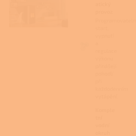
atický
provoz
Programovateln
start,
vypnutí
a
regulace
výkonu
přinášejí
pohodlí
při
každodenním
vytápění.
Komple
tní
vodní
okruh