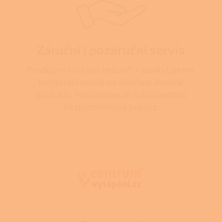
Záruční i pozáruční servis
Prodejem to u nás nekončí – poskytujeme
kompletní servis na všechny dodané
produkty. Postaráme se o dlouhodobý
bezproblémový provoz.
Z
á
p
a
t
í