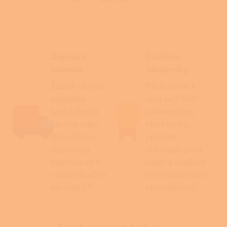
Doprava
Ověřeno
zdarma
zákazníky
Žádné skryté
Přidejte se k
poplatky –
více než 500
tato krbová
zákazníkům,
kamna vám
kteří tento
doručíme s
produkt
dopravou
zakoupili před
zdarma až k
vámi a hodnotí
vašim dveřím
ho s maximální
po celé ČR.
spokojeností.