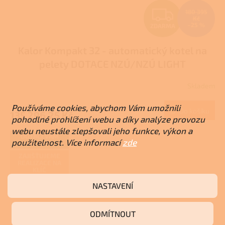
Z
180 395
Kč
–25 %
ZDARMA
D
Kalor Kompakt 32 - automatický kotel na
A
pelety DOTACE NZÚ/NZÚ LIGHT
R
Skladem
M
Používáme cookies, abychom Vám umožnili
Do košíku
135 296,25 Kč
A
pohodlné prohlížení webu a díky analýze provozu
webu neustále zlepšovali jeho funkce, výkon a
DOTACI VÁM
použitelnost. Více informací
zde
VYŘÍDÍME
ZAJIŠŤUJEME
REALIZACE NA
KLÍČ
NASTAVENÍ
ODMÍTNOUT