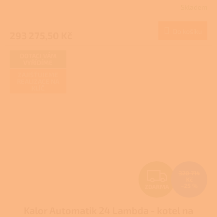
Skladem
M
Do košíku
293 275,50 Kč
A
DOTACI VÁM
VYŘÍDÍME
ZAJIŠŤUJEME
REALIZACE NA
KLÍČ
Z
320 714
Kč
–25 %
ZDARMA
D
Kalor Automatik 24 Lambda - kotel na
A