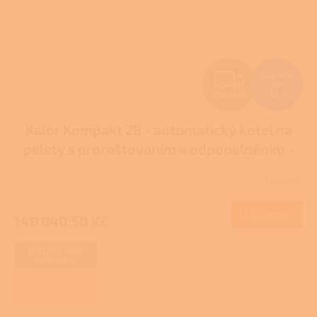
Z
198 454
Kč
–25 %
ZDARMA
D
Kalor Kompakt 28 - automatický kotel na
A
pelety s proroštovaním a odpopelněním -
R
DOTACE NZÚ/NZÚ LIGHT
Skladem
Průměrné
M
hodnocení
produktu
Do košíku
148 840,50 Kč
A
je
5,0
z
DOTACI VÁM
VYŘÍDÍME
5
hvězdiček.
ZAJIŠŤUJEME
REALIZACE NA
KLÍČ