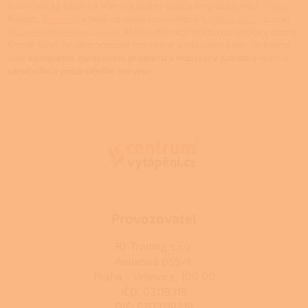
v
automatické kotle na dřevo a pelety českých výrobců např.:
Opop
,
k
Ponast,
Benekov
a také od italských výrobců
Ungaro
,
Kalor
, Lincar
y
a
Caminetti Monte Grappa
, kteří patří mezi světovou špičku v oboru.
v
Kromě toho, že vám ochotně poradíme s nákupem kotle, nabízíme
ý
také
kompletní zpracování projektu a realizace zakázky
včetně
p
záručního
a
pozáručního
servisu
.
i
Z
s
u
á
p
a
t
í
Provozovatel
RJ-Trading s.r.o.
Amurská 855/1,
Praha - Vršovice, 100 00
IČO: 03119319
DIČ: CZ03119319