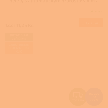
pelety s automatickým proroštováním a
R
odpopelněním - DOTACE NZÚ/NZÚ LIGHT
Skladem
M
Do košíku
122 111,25 Kč
A
DOTACI VÁM
VYŘÍDÍME
ZAJIŠŤUJEME
REALIZACE NA
KLÍČ
Z
167 290
Kč
–25 %
ZDARMA
D