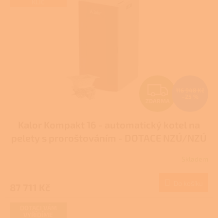
KLÍČ
Z
116 948 Kč
–25 %
ZDARMA
D
Kalor Kompakt 16 - automatický kotel na
A
pelety s proroštováním - DOTACE NZÚ/NZÚ
R
LIGHT
Skladem
M
Do košíku
87 711 Kč
A
DOTACI VÁM
VYŘÍDÍME