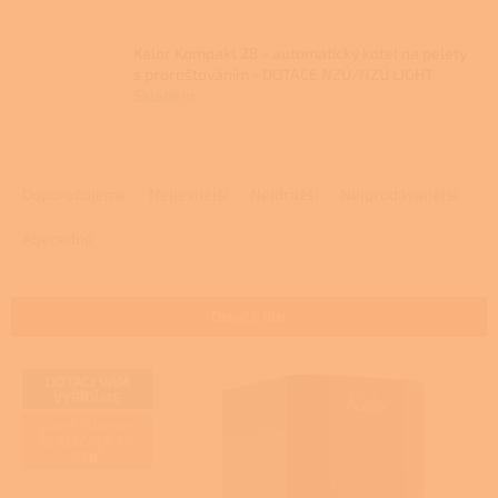
Kalor Kompakt 28 - automatický kotel na pelety
s proroštováním - DOTACE NZÚ/NZÚ LIGHT
Skladem
Ř
a
Doporučujeme
Nejlevnější
Nejdražší
Nejprodávanější
z
e
Abecedně
n
í
p
Otevřít filtr
r
o
V
DOTACI VÁM
d
ý
VYŘÍDÍME
u
p
ZAJIŠŤUJEME
k
i
REALIZACE NA
t
KLÍČ
s
ů
p