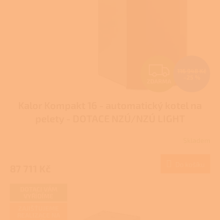
r
o
d
u
k
t
Z
ů
116 948 Kč
–25 %
ZDARMA
D
Kalor Kompakt 16 - automatický kotel na
A
pelety - DOTACE NZÚ/NZÚ LIGHT
R
Skladem
Průměrné
M
hodnocení
produktu
Do košíku
87 711 Kč
A
je
3,8
z
DOTACI VÁM
VYŘÍDÍME
5
hvězdiček.
ZAJIŠŤUJEME
REALIZACE NA