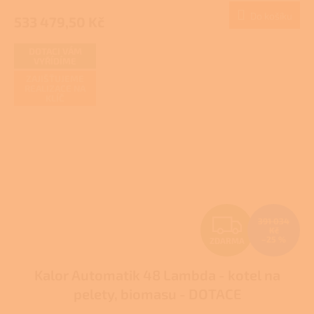
Do košíku
533 479,50 Kč
A
DOTACI VÁM
VYŘÍDÍME
ZAJIŠŤUJEME
REALIZACE NA
KLÍČ
Z
391 034
Kč
–25 %
ZDARMA
D
Kalor Automatik 48 Lambda - kotel na
A
pelety, biomasu - DOTACE
R