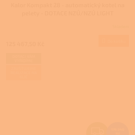
Kalor Kompakt 28 - automatický kotel na
A
pelety - DOTACE NZÚ/NZÚ LIGHT
R
Skladem
Průměrné
M
hodnocení
produktu
Do košíku
125 467,50 Kč
A
je
3,4
z
DOTACI VÁM
VYŘÍDÍME
5
hvězdiček.
ZAJIŠŤUJEME
REALIZACE NA
KLÍČ
Z
176 240
Kč