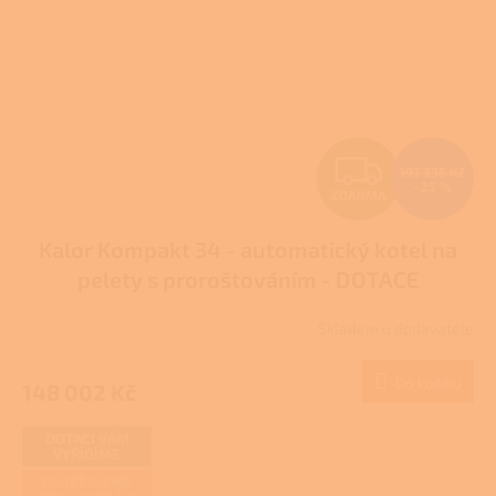
Z
197 336 Kč
–25 %
ZDARMA
D
Kalor Kompakt 34 - automatický kotel na
A
pelety s proroštováním - DOTACE
R
Skladem u dodavatele
M
Do košíku
148 002 Kč
A
DOTACI VÁM
VYŘÍDÍME
ZAJIŠŤUJEME