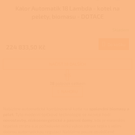
Kalor Automatik 18 Lambda - kotel na
A
pelety, biomasu - DOTACE
R
Skladem
M
Do košíku
224 833,50 Kč
A
NAČÍST 18 DALŠÍCH
S
1
5
t
O
r
78
položek celkem
v
á
l
NAHORU
n
á
k
d
o
v
a
Nabízíme automatické kombinované kotle na
spalování biomasy a
á
c
pelet
. Tyto moderní špičkové technologie se nejvíce hodí
n
í
novostavby, nízkoenergetické a pasivní domy
, kde je minimální
í
p
tepelná ztráta a je požadován nízký výkon zdroje tepla s velmi
r
dobrou automatickou regulací. Nabízíme pouze osvědčené