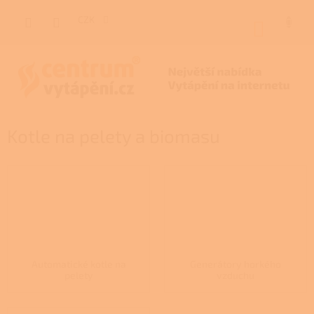
Přejít
na
CZK
NÁKUP
obsah
KOŠÍK
Kotle na pelety a biomasu
Automatické kotle na
Generátory horkého
pelety
vzduchu