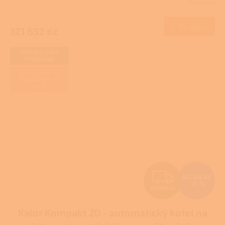
Skladem
M
Do košíku
121 632 Kč
A
DOTACI VÁM
VYŘÍDÍME
ZAJIŠŤUJEME
REALIZACE NA
KLÍČ
Z
162 815 Kč
–25 %
ZDARMA
D
Kalor Kompakt 20 - automatický kotel na
A