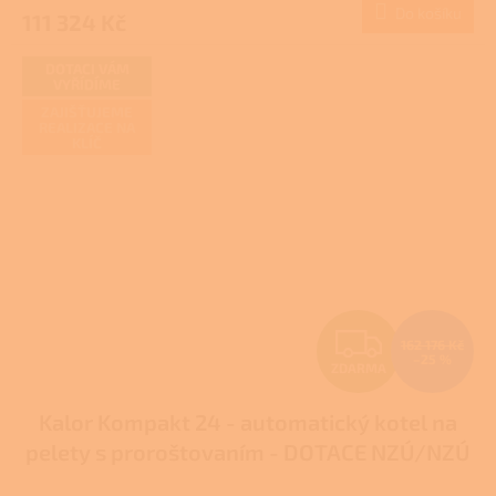
Do košíku
111 324 Kč
A
DOTACI VÁM
VYŘÍDÍME
ZAJIŠŤUJEME
REALIZACE NA
KLÍČ
Z
162 176 Kč
–25 %
ZDARMA
D
Kalor Kompakt 24 - automatický kotel na
A
pelety s proroštovaním - DOTACE NZÚ/NZÚ
R
LIGHT