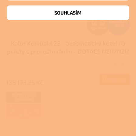
SOUHLASÍM
Z
184 231 Kč
–25 %
ZDARMA
D
Kalor Kompakt 28 - automatický kotel na
A
pelety s proroštováním - DOTACE NZÚ/NZÚ
R
LIGHT
Skladem
M
Do košíku
138 173,25 Kč
A
DOTACI VÁM
VYŘÍDÍME
ZAJIŠŤUJEME
REALIZACE NA
KLÍČ