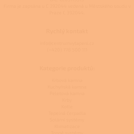
Firma je zapsána u C 392044 vedená u Městského soudu v
Praze C 392044.
Rychlý kontakt
info@centrumvytapeni.cz
(+420) 778 500 111
Kategorie produktů:
Krbová kamna
Kuchyňská kamna
Peletová kamna
Krby
Kotle
Tepelná čerpadla
Solární systémy
Klimatizace
Topné systémy