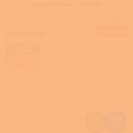
pelety, biomasu - DOTACE
R
Skladem
M
Do košíku
240 535,50 Kč
A
DOTACI VÁM
VYŘÍDÍME
ZAJIŠŤUJEME
REALIZACE NA
KLÍČ
Z
299 778
Kč
–25 %
ZDARMA
D