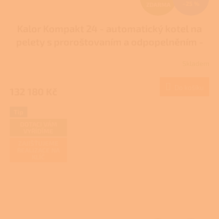
–25 %
ZDARMA
D
Kalor Kompakt 24 - automatický kotel na
A
pelety s proroštovaním a odpopelněním -
R
DOTACE NZÚ/NZÚ LIGHT
Skladem
M
Do košíku
132 180 Kč
A
Tip
DOTACI VÁM
VYŘÍDÍME
ZAJIŠŤUJEME
REALIZACE NA
KLÍČ