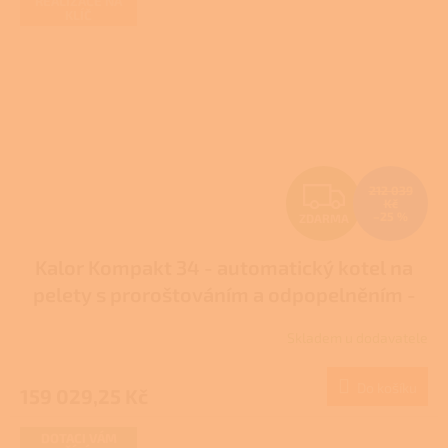
REALIZACE NA
KLÍČ
Z
212 039
Kč
–25 %
ZDARMA
D
Kalor Kompakt 34 - automatický kotel na
A
pelety s proroštováním a odpopelněním -
R
DOTACE NZÚ/NZÚ LIGHT
Skladem u dodavatele
M
Do košíku
159 029,25 Kč
A
DOTACI VÁM