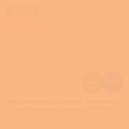
DOTACI VÁM
VYŘÍDÍME
ZAJIŠŤUJEME
REALIZACE NA
KLÍČ
Z
711 306 Kč
–25 %
ZDARMA
D
Kalor Automatik 96 Lambda - Automatický
A
kotel na pelety a biomasu - DOTACE
R
Skladem
M