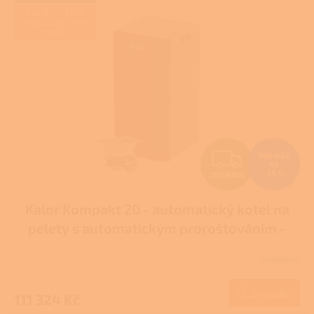
ZAJIŠŤUJEME
REALIZACE NA
KLÍČ
Z
148 432
Kč
–25 %
ZDARMA
D
Kalor Kompakt 20 - automatický kotel na
A
pelety s automatickým proroštováním -
R
DOTACE NZÚ/NZÚ LIGHT
Skladem
Průměrné
M
hodnocení
produktu
Do košíku
111 324 Kč
A
je
5,0