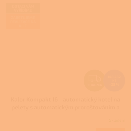
z
DOTACI VÁM
VYŘÍDÍME
5
hvězdiček.
ZAJIŠŤUJEME
REALIZACE NA
KLÍČ
Z
148 432
Kč
–25 %
ZDARMA
D
Kalor Kompakt 16 - automatický kotel na
A
pelety s automatickým proroštováním a
R
odpopelněním - DOTACE NZÚ/NZÚ LIGHT
Skladem
M