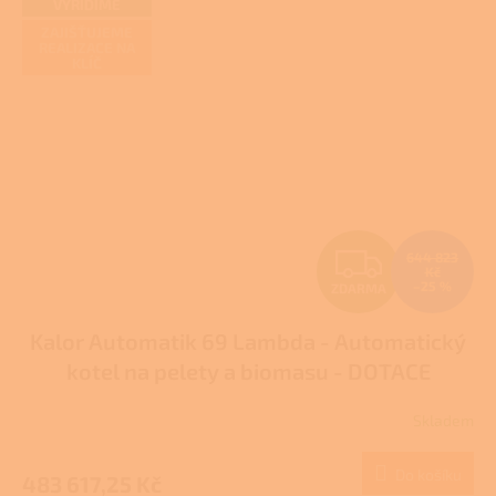
VYŘÍDÍME
ZAJIŠŤUJEME
REALIZACE NA
KLÍČ
Z
644 823
Kč
–25 %
ZDARMA
D
Kalor Automatik 69 Lambda - Automatický
A
kotel na pelety a biomasu - DOTACE
R
NZÚ/NZÚ LIGHT
Skladem
M
Do košíku
483 617,25 Kč
A