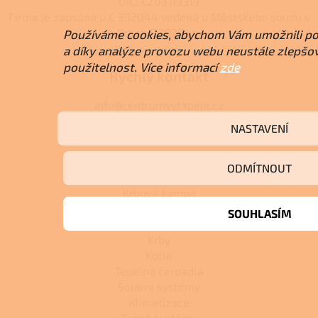
DIČ: CZ03119319
Firma je zapsána u C 392044 vedená u Městského soudu v
Praze C 392044.
Používáme cookies, abychom Vám umožnili po
a díky analýze provozu webu neustále zlepšova
použitelnost. Více informací
zde
Rychlý kontakt
info@centrumvytapeni.cz
(+420) 778 500 111
NASTAVENÍ
Kategorie produktů:
ODMÍTNOUT
Krbová kamna
Kuchyňská kamna
SOUHLASÍM
Peletová kamna
Krby
Kotle
Tepelná čerpadla
Solární systémy
Klimatizace
Topné systémy