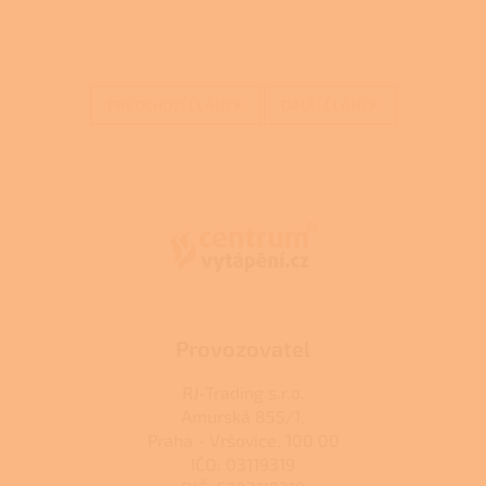
PŘEDCHOZÍ ČLÁNEK
DALŠÍ ČLÁNEK
Z
á
p
a
t
í
Provozovatel
RJ-Trading s.r.o.
Amurská 855/1,
Praha - Vršovice, 100 00
IČO: 03119319