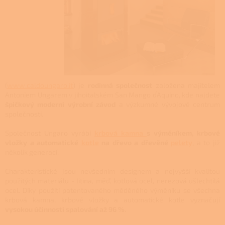
(
www.caldoungaro.it
) je
rodinná společnost
založena majitelem
Antoniem Ungarem v jihoitalském San Mango d´Aquino, kde najdete
špičkový moderní výrobní závod
a výzkumné vývojové centrum
společnosti.
Společnost Ungaro vyrábí
krbová kamna
s výměníkem, krbové
vložky a automatické
kotle
na dřevo a dřevěné
pelety
, a to již
několik generací.
Charakteristické jsou nevšedním designem a nejvyšší kvalitou
použitých materiálu - litina, měď, kotlová ocel, nerezová ušlechtilá
ocel. Díky použití patentovaného měděného výměníku se všechna
krbová kamna, krbové vložky a automatické kotle vyznačují
vysokou účinností spalování až 96 %.