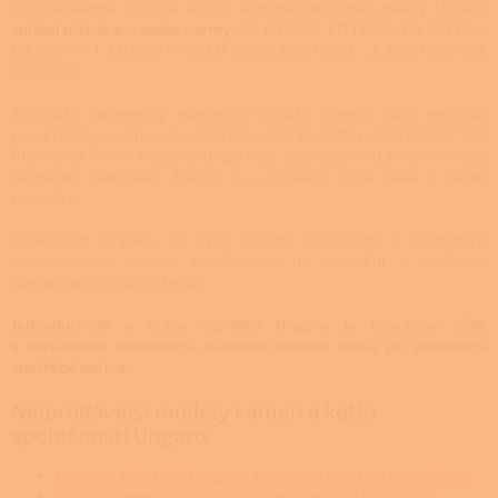
Krbová kamna, krbové vložky, automatické kotle značky Ungaro
splňují přísné evropské normy
: CE, EN 1478, EN 13240, EN 60335-1,
EN 55014 - 1, EN 55014 - 2, EN 50165, EN 610003 - 2, EN 61000-3-3,
EN 303-5.
Technické parametry spalování výrobků Ungaro jsou neustále
prověřovány v renomovaných laboratořích: IMQ primacontrol, TÜV
Rheinland, RINA. Výrobky Ungaro se těší dobrému jménu v Itálii,
Německu, Rakousku, Francii, a v poslední době také v České
republice.
Společnost Ungaro se pyšní mnoha oceněními z prestižních
mezinárodních výstav zaměřených na vytápění a využívání
nízkoemisních zdrojů tepla.
Jednoduchost a krása výrobků Ungaro je navržena vždy
s myšlenkou maximální účinností získání tepla při minimální
spotřebě paliva.
Nejprodávější modely kamen a kotlů
společnosti Ungaro:
Ungraro AQA F 24 Classic - kamna na pelety s výměníkem
Krbová kamna na dřevo a pelety Ungaro 2 Fire Style