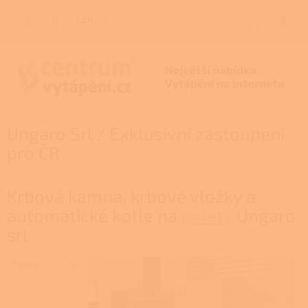
Přejít
na
CZK
NÁKUP
obsah
KOŠÍK
Ungaro Srl / Exklusivní zastoupení
pro ČR
Krbová kamna, krbové vložky a
automatické kotle na
pelety
Ungaro
srl
Ungaro srl