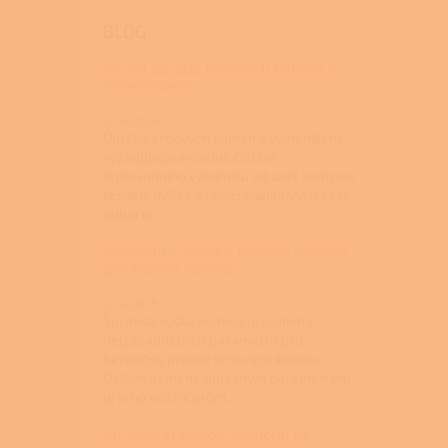
BLOG
Jak na údržbu krbových kamen s
výměníkem?
22.4.2026
Údržba krbových kamen s výměníkem
vyžaduje pravidelné čištění
teplovodního výměníku od sazí, kontrolu
těsnění dvířek a revizi spalinových cest
odborní...
Minimální výška a průměr komínu
pro krbová kamna
22.4.2026
Správná výška komínu je jedním z
nejzásadnějších parametrů pro
bezpečný provoz krbových kamen.
Dalším neméně důležitým parametrem
je jeho vnitřní prům...
Jak udělat přívod vzduchu ke