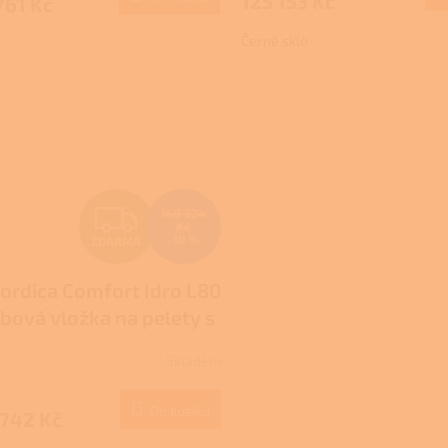
125 153 Kč
761 Kč
Černé sklo
Z
160 824
Kč
–10 %
ZDARMA
D
ordica Comfort Idro L80
A
rbová vložka na pelety s
R
plovodním výměníkem
Skladem
M
Do košíku
 742 Kč
A