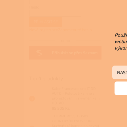
Heslo
PŘIHLÁSIT SE
Nová registrace
Zapomenuté heslo
Použí
nebo
webu 
výkon
Přihlásit se přes Seznam
NAS
Top 4 produkty
Kalor Francesca Idro 17 DD
AUTO - Peletová kamna s
proroštováním a výměníkem
DOTACE
95 505 Kč
THERMOROSSI BOSKY
COUNTRY 30 EVO5 FIORI -
Kuchyňská kamna na pevná