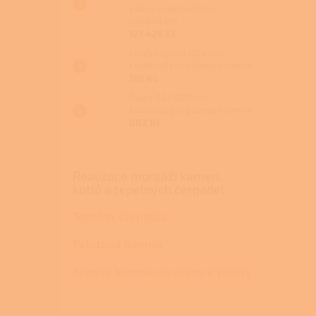
paliva s teplovodním
výměníkem
121 426 Kč
Fixační spona 80 mm -
kouřovod pro peletová kamna
195 Kč
Roura 80/1000mm -
kouřovod pro peletová kamna
882 Kč
Realizace montáží kamen,
kotlů a tepelných čerpadel
Tepelná čerpadla
Peletová kamna
Krbová kamna na dřevo a pelety