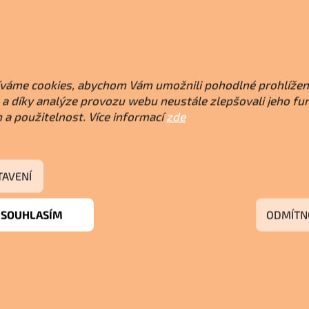
váme cookies, abychom Vám umožnili pohodlné prohlížen
a díky analýze provozu webu neustále zlepšovali jeho fu
 a použitelnost. Více informací
zde
TAVENÍ
SOUHLASÍM
ODMÍTN