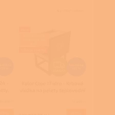
4
položek celkem
Akce
ZAJIŠŤUJEME
REALIZACE NA
KLÍČ
+ Dárek zdarma
Z
6 871 Kč
178 317 Kč
–25 %
–25 %
ZDARMA
D
24 -
Kalor Cloe 17 idro - Krbová
A
ety,
vložka na pelety teplovodní
R
Skladem
Skladem
Průměrné
M
hodnocení
produktu
DETAIL
DETAIL