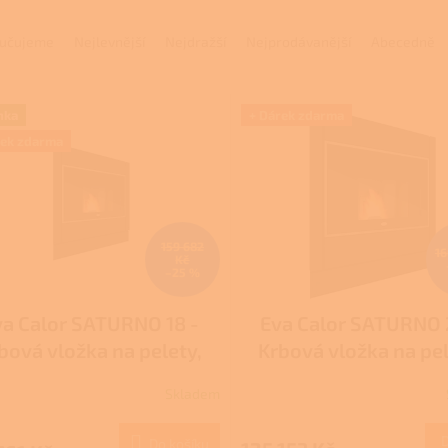
učujeme
Nejlevnější
Nejdražší
Nejprodávanější
Abecedně
nka
+ Dárek zdarma
rek zdarma
159 682
16
Kč
–25 %
va Calor SATURNO 18 -
Eva Calor SATURNO 
bová vložka na pelety,
Krbová vložka na pel
teplovodní
teplovodní
Skladem
Do košíku