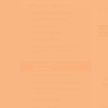
n
Ř
KATEGORIE PRODUKTŮ
e
a
Dopor
l
Kamna a kotle s instalací
z
KUCHYŇSKÉ SPORÁKY
e
V
n
KRBOVÁ KAMNA
Novi
ý
í
PELETOVÁ KAMNA
+ Dá
p
p
KRBOVÉ VLOŽKY
i
r
s
o
Krbové vložky na pelety s
rozvodem horkého vzduchu
p
d
r
u
Krbové vložky na pelety
o
k
Krbové vložky na pelety s
d
t
výměníkem
u
ů
Krbové vložky na dřevo
E
k
Teplovzdušné krbové vložky
t
Kr
ů
Krbové vložky s teplovodním
výměníkem
Krbové sestavy
ELEKTRICKÉ KRBY