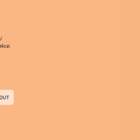
í
nkce,
OUT