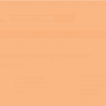
OBCHODNÍ PODMÍNKY
REKLAMACE
GDPR
BLOG
HLEDAT
DOTACE NA VYTÁPĚNÍ
FOTOVOLTAIKA
TEPELNÁ ČERPADLA
ŽKY
Krbové vložky na pelety s výměníkem
ové vložky na pelety s výměníkem
odávanější
La Nordica Comf
Eva Calor SATURNO
Idro L80 – Krbov
18 - Krbová vložka na
vložka na pelety 
pelety, teplovodní
teplovodním
Skladem
výměníkem
Skladem