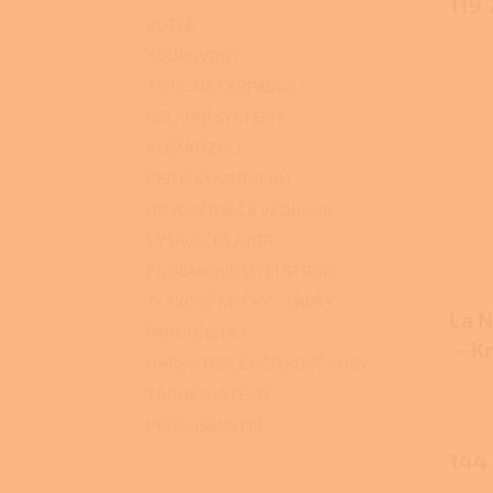
119 
KOTLE
KOUŘOVODY
TEPELNÁ ČERPADLA
SOLÁRNÍ SYSTÉMY
KLIMATIZACE
ČISTIČKY VZDUCHU
ODVLHČOVAČE VZDUCHU
VYSAVAČE LAVOR
PODLAHOVÉ MYCÍ STROJE
TLAKOVÉ MYČKY - VAPKY
La N
PARNÍ ČISTIČE
– K
OHŘEV TEPLÉ UŽITKOVÉ VODY
te
TOPNÉ SYSTÉMY
PŘÍSLUŠENSTVÍ
144