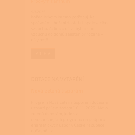
krbovým kamnům
9.3.2026
Každá krbová kamna potřebují ke
správnému hoření dostatek spalovacího
vzduchu. Zatímco dříve byl přísun
vzduchu do domů zajištěn přirozeně –
díky netě...
ARCHIV
DOTACE NA VYTÁPĚNÍ
Nová zelená úsporám
Program Nová zelená úsporám dočasně
uzavírá příjem žádostí 10. 11. 2025 Nová
zelená úsporám, jeden z
nejúspěšnějších programů na podporu
energetických úspor v České republice,
dočasně uz...