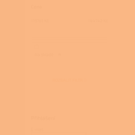
Cena
119761
Kč
144742
Kč
Na skladě
4
ROZBALIT FILTR
Přihlášení
E-mail