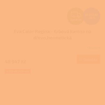
Z
65 262 Kč
–25 %
ZDARMA
D
Eva Calor Regina - Krbová kamna na
A
dřevo,hermetická
R
Skladem
M
Do košíku
48 947 Kč
A
+ Dárek zdarma