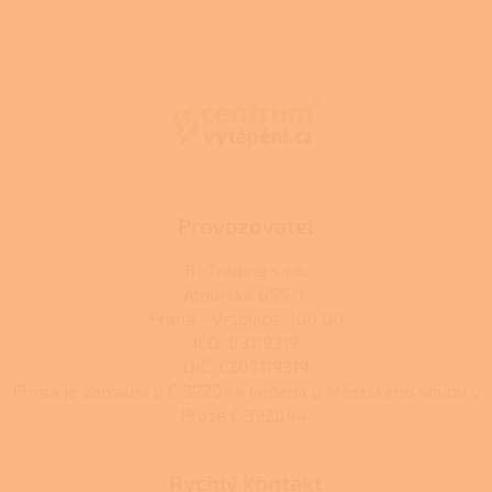
v
l
Z
á
á
d
p
a
a
c
t
í
í
p
r
v
k
Provozovatel
y
v
RJ-Trading s.r.o.
ý
Amurská 855/1,
p
Praha - Vršovice, 100 00
i
s
IČO: 03119319
u
DIČ: CZ03119319
Firma je zapsána u C 392044 vedená u Městského soudu v
Praze C 392044.
Rychlý kontakt