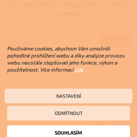
Eva Calor Ginevra - Krbová kamna na dřevo,
A
hermetická
R
Skladem
M
Do košíku
57 263 Kč
A
Používáme cookies, abychom Vám umožnili
pohodlné prohlížení webu a díky analýze provozu
+ Dárek zdarma
webu neustále zlepšovali jeho funkce, výkon a
použitelnost. Více informací
zde
NASTAVENÍ
ODMÍTNOUT
Z
SOUHLASÍM
79 581 Kč
–25 %