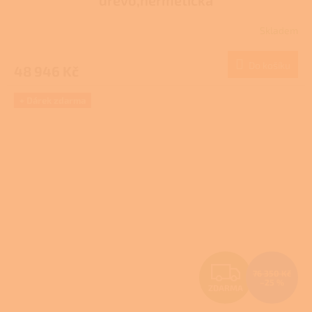
R
Skladem
M
Do košíku
48 946 Kč
A
+ Dárek zdarma
Z
76 350 Kč
–25 %
ZDARMA
D