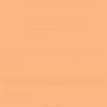
Skladem
Eva Calor Arianna - Krbová kamna na
dřevo,hermetická
Skladem
Ř
a
Doporučujeme
Nejlevnější
Nejdražší
Nejprodávanější
z
e
Abecedně
n
í
p
Otevřít filtr
r
o
V
+ Dárek zdarma
d
ý
u
p
k