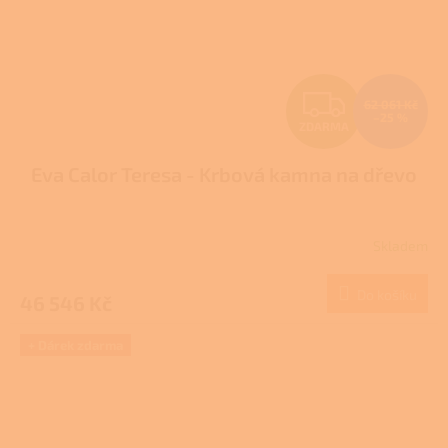
Z
62 061 Kč
–25 %
ZDARMA
D
Eva Calor Teresa - Krbová kamna na dřevo
A
R
Skladem
M
Do košíku
46 546 Kč
A
+ Dárek zdarma