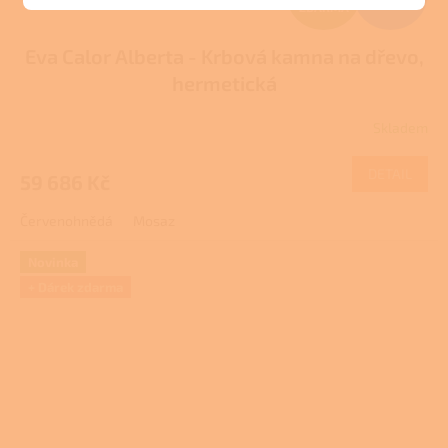
ZDARMA
D
Eva Calor Alberta - Krbová kamna na dřevo,
A
hermetická
R
Skladem
M
DETAIL
59 686 Kč
A
Červenohnědá
Mosaz
Novinka
+ Dárek zdarma