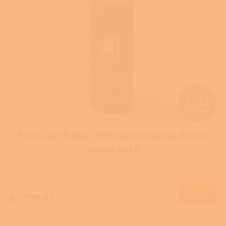
i
t
s
ů
p
r
o
d
u
k
t
Z
ů
ZDARMA
D
Eva Calor Patty - Krbová kamna na dřevo,
A
hermetická
R
Skladem
M
DETAIL
65 737 Kč
A
Černá