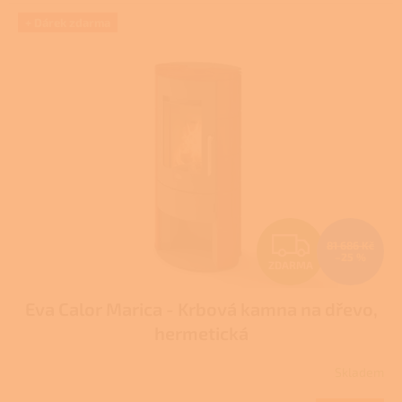
+ Dárek zdarma
Z
81 686 Kč
–25 %
ZDARMA
D
Eva Calor Marica - Krbová kamna na dřevo,
A
hermetická
R
Skladem
Průměrné
M
hodnocení