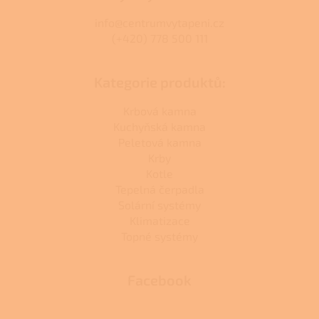
info@centrumvytapeni.cz
(+420) 778 500 111
Kategorie produktů:
Krbová kamna
Kuchyňská kamna
Peletová kamna
Krby
Kotle
Tepelná čerpadla
Solární systémy
Klimatizace
Topné systémy
Facebook