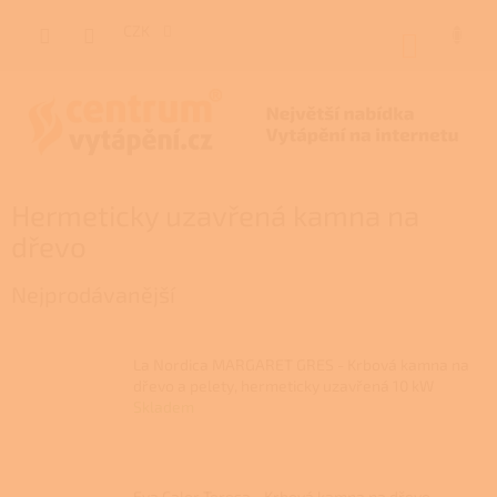
Přejít
na
CZK
NÁKUP
obsah
KOŠÍK
Hermeticky uzavřená kamna na
dřevo
Nejprodávanější
La Nordica MARGARET GRES - Krbová kamna na
dřevo a pelety, hermeticky uzavřená 10 kW
Skladem
Eva Calor Teresa - Krbová kamna na dřevo