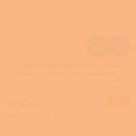
Z
184 392
Kč
–10 %
ZDARMA
D
La Nordica MARGARET GRES - Krbová
A
kamna na dřevo a pelety, hermeticky
R
uzavřená 10 kW
Skladem
M
DETAIL
165 953 Kč
A
Mastek
Gres corten
Gres ostuni
8
položek celkem
O