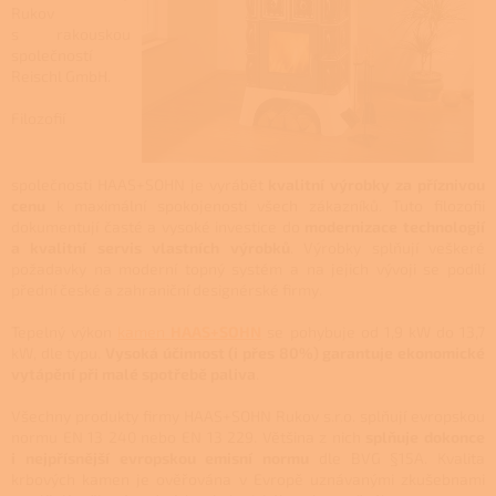
Rukov
s rakouskou
společností
Reischl GmbH.
Filozofií
společnosti HAAS+SOHN je vyrábět
kvalitní výrobky za příznivou
cenu
k maximální spokojenosti všech zákazníků. Tuto filozofii
dokumentují časté a vysoké investice do
modernizace technologií
a kvalitní servis vlastních výrobků
. Výrobky splňují veškeré
požadavky na moderní topný systém a na jejich vývoji se podílí
přední české a zahraniční designérské firmy.
Tepelný výkon
kamen
HAAS+SOHN
se pohybuje od 1,9 kW do 13,7
kW, dle typu.
Vysoká účinnost (i přes 80%) garantuje ekonomické
vytápění při malé spotřebě paliva
.
Všechny produkty firmy HAAS+SOHN Rukov s.r.o. splňují evropskou
normu EN 13 240 nebo EN 13 229. Většina z nich
splňuje dokonce
i nejpřísnější evropskou emisní normu
dle BVG §15A. Kvalita
krbových kamen je ověřována v Evropě uznávanými zkušebnami