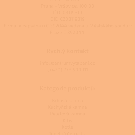
Praha - Vršovice, 100 00
IČO: 03119319
DIČ: CZ03119319
Firma je zapsána u C 392044 vedená u Městského soudu v
Praze C 392044.
Rychlý kontakt
info@centrumvytapeni.cz
(+420) 778 500 111
Kategorie produktů:
Krbová kamna
Kuchyňská kamna
Peletová kamna
Krby
Kotle
Tepelná čerpadla