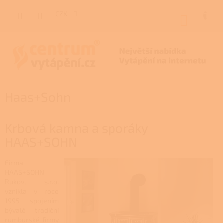
Přejít
na
CZK
NÁKUP
obsah
KOŠÍK
Haas+Sohn
Krbová kamna a sporáky
HAAS+SOHN
Firma
HAAS+SOHN
Rukov, s.r.o.
vznikla v roce
1995 spojením
bývalé tradiční
rumburské firmy