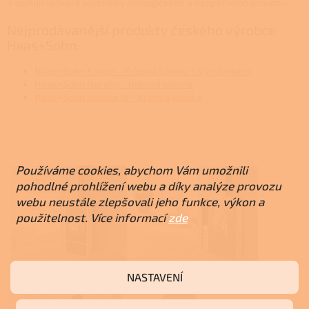
a splňují veškeré podmínky ekologického a bezpečného provozu.
Nejprodávanější produkty českého výrobce
Haas+Sohn:
Haas+Sohn Farum - Krbová kamna s výměníkem
Haas+Sohn Nordby - Krbová kamna
Haas+Sohn Jonava IV - Krbová vložka
Používáme cookies, abychom Vám umožnili
pohodlné prohlížení webu a díky analýze provozu
webu neustále zlepšovali jeho funkce, výkon a
použitelnost. Více informací
zde
NASTAVENÍ