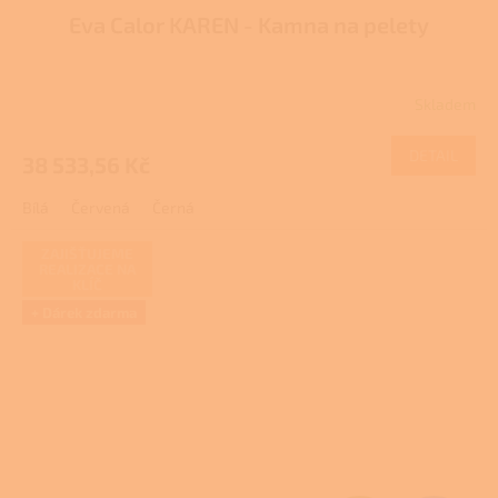
Eva Calor KAREN - Kamna na pelety
A
R
Skladem
Průměrné
M
hodnocení
produktu
DETAIL
38 533,56 Kč
A
je
3,0
Bílá
Červená
Černá
z
5
hvězdiček.
ZAJIŠŤUJEME
REALIZACE NA
KLÍČ
+ Dárek zdarma