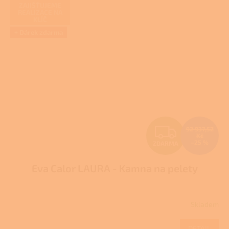
ZAJIŠŤUJEME
REALIZACE NA
KLÍČ
+ Dárek zdarma
Z
92 937,52
Kč
–25 %
ZDARMA
D
Eva Calor LAURA - Kamna na pelety
A
R
Skladem
M
DETAIL