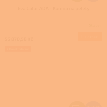
D
Eva Calor ADA - Kamna na pelety
A
R
Skladem
M
Do košíku
56 870,58 Kč
A
+ Dárek zdarma
75 827,44