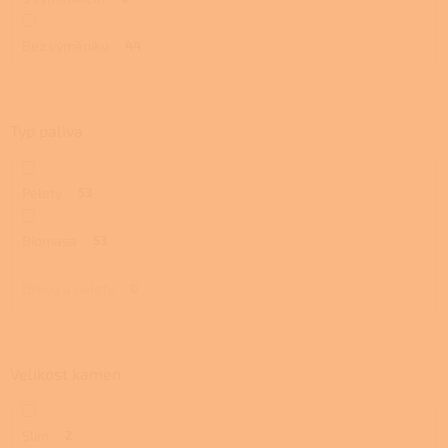
Bez výměníku
44
Typ paliva
Pelety
53
Biomasa
53
Dřevo a pelety
0
Velikost kamen
Slim
2