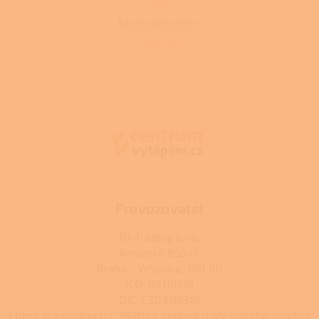
1
3
t
O
r
53
položek celkem
v
á
l
NAHORU
n
á
k
d
o
v
Z
a
á
c
á
n
í
p
í
p
a
r
t
v
í
k
y
v
ý
Provozovatel
p
i
RJ-Trading s.r.o.
s
Amurská 855/1,
u
Praha - Vršovice, 100 00
IČO: 03119319
DIČ: CZ03119319
Firma je zapsána u C 392044 vedená u Městského soudu v