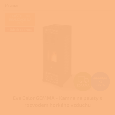
1,5
Mramor
z
5
hvězdiček.
ZAJIŠŤUJEME
REALIZACE NA
KLÍČ
+ Dárek zdarma
Z
86 327,28
Kč
–25 %
ZDARMA
D
Eva Calor GEMMA - Kamna na pelety s
A
rozvodem horkého vzduchu
R