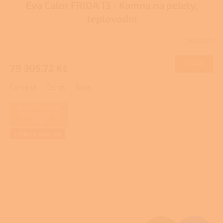
Eva Calor FRIDA 13 - Kamna na pelety,
A
teplovodní
R
Skladem
M
DETAIL
79 305,72 Kč
A
Červená
Černá
Šedá
ZAJIŠŤUJEME
REALIZACE NA
KLÍČ
+ Dárek zdarma