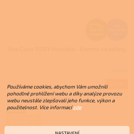
Z
148
965,44 Kč
–25 %
ZDARMA
D
Eva Calor ROSY Maiolica - Kamna na pelety
A
R
Skladem
M
DETAIL
111 724,08 Kč
Používáme cookies, abychom Vám umožnili
A
pohodlné prohlížení webu a díky analýze provozu
Červená
Krémová
Oříšková
webu neustále zlepšovali jeho funkce, výkon a
použitelnost. Více informací
zde
Novinka
ZAJIŠŤUJEME
REALIZACE NA
KLÍČ
NASTAVENÍ
+ Dárek zdarma