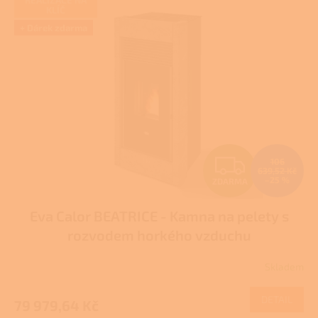
KLÍČ
p
i
+ Dárek zdarma
s
p
r
o
d
u
k
t
Z
106
ů
639,52 Kč
–25 %
ZDARMA
D
Eva Calor BEATRICE - Kamna na pelety s
A
rozvodem horkého vzduchu
R
Skladem
Průměrné
M
hodnocení
produktu
DETAIL
79 979,64 Kč
A
je