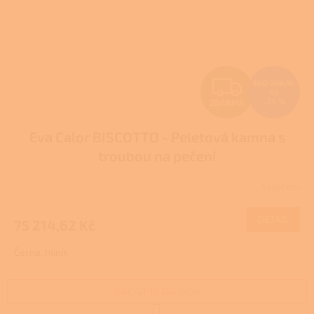
Z
100 286,16
Kč
–25 %
ZDARMA
D
Eva Calor BISCOTTO - Peletová kamna s
A
troubou na pečení
R
Skladem
Průměrné
M
hodnocení
produktu
DETAIL
75 214,62 Kč
A
je
3,0
Černá, hliník
z
5
hvězdiček.
NAČÍST 18 DALŠÍCH
S