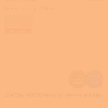
A
Červená
Krémová
Oříšková
ZAJIŠŤUJEME
REALIZACE NA
KLÍČ
+ Dárek zdarma
Z
86 957,52
Kč
–25 %
ZDARMA
D
Eva Calor ADELE Maiolica - Kamna na pelety
A