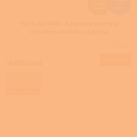
Z
Kč
–25 %
ZDARMA
D
Eva Calor ADA - Kamna na pelety s
A
rozvodem horkého vzduchu
R
Skladem
M
Do košíku
56 870,58 Kč
A
ZAJIŠŤUJEME
REALIZACE NA
KLÍČ
+ Dárek zdarma