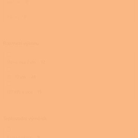
180 cm
0
80 cm
0
Rozmezí výkonu
Méně než 7 kW
12
7,1 - 10 kW
26
10,1 kW a více
15
Teplovodní výměník
S výměníkem
9