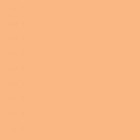
17 kg
0
20 kg
1
29 kg
0
15 kg
0
13 kg
0
30 kg
0
27 kg
0
10 kg
0
11 kg
0