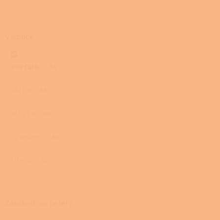
Výrobce
Eva Calòr
53
KALOR
68
KLOVER
50
La Nordica
66
LINCAR
4
Zásobník na pelety