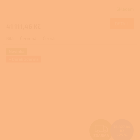
R
Skladem
M
DETAIL
41 111,46 Kč
A
Bílá
Červená
Černá
Novinka
+ Dárek zdarma
Z
75 827,44
Kč
–25 %
ZDARMA