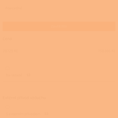
z
e
Abecedně
n
í
p
Zavřít filtr
r
o
Cena
d
u
28729
Kč
158366
Kč
k
t
ů
Na skladě
53
Externí přívod vzduchu
S externím přívodem
53