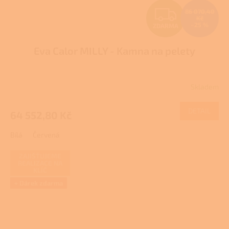
Z
86 070,40
Kč
–25 %
ZDARMA
D
Eva Calor MILLY - Kamna na pelety
A
R
Skladem
M
DETAIL
64 552,80 Kč
A
Bílá
Červená
ZAJIŠŤUJEME
REALIZACE NA
KLÍČ
+ Dárek zdarma