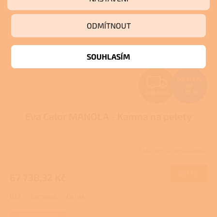
ODMÍTNOUT
SOUHLASÍM
Z
90 317,76
Kč
–25 %
ZDARMA
D
Eva Calor MANOLA - Kamna na pelety
A
R
Skladem u dodavatele
M
DETAIL
67 738,32 Kč
A
Bílá
Červená
Černá
ZAJIŠŤUJEME