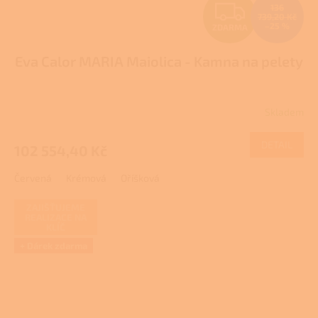
Z
136
739,20 Kč
–25 %
ZDARMA
D
Eva Calor MARIA Maiolica - Kamna na pelety
A
R
Skladem
M
DETAIL
102 554,40 Kč
A
Červená
Krémová
Oříšková
ZAJIŠŤUJEME
REALIZACE NA
KLÍČ
+ Dárek zdarma