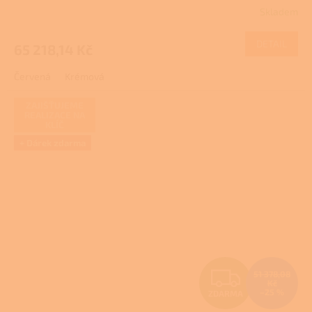
R
Skladem
M
DETAIL
65 218,14 Kč
A
Červená
Krémová
ZAJIŠŤUJEME
REALIZACE NA
KLÍČ
+ Dárek zdarma
Z
51 378,08
Kč
–25 %
ZDARMA
D