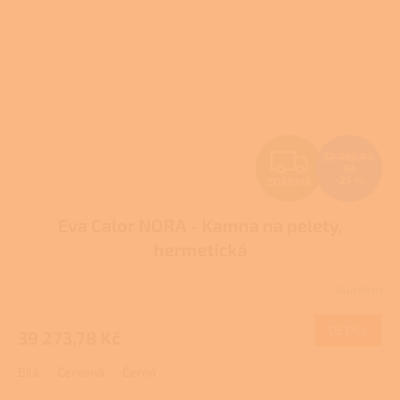
Z
52 365,04
Kč
–25 %
ZDARMA
D
Eva Calor NORA - Kamna na pelety,
A
hermetická
R
Skladem
M
DETAIL
39 273,78 Kč
A
Bílá
Červená
Černá