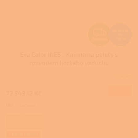
Z
96 724,16
Kč
–25 %
ZDARMA
D
Eva Calor INES - Kamna na pelety s
A
rozvodem horkého vzduchu
R
Skladem
M
DETAIL
72 543,12 Kč
A
Bílá
Červená
ZAJIŠŤUJEME
REALIZACE NA
KLÍČ
+ Dárek zdarma