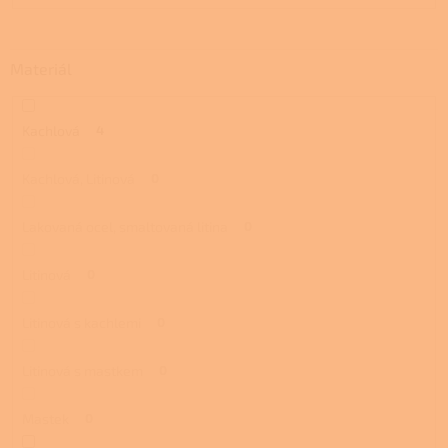
Materiál
Kachlová
4
Kachlová, Litinová
0
Lakovaná ocel, smaltovaná litina
0
Litinová
0
Litinová s kachlemi
0
Litinová s mastkem
0
Mastek
0