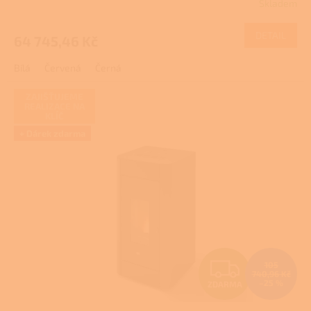
Skladem
M
DETAIL
64 745,46 Kč
A
Bílá
Červená
Černá
ZAJIŠŤUJEME
REALIZACE NA
KLÍČ
+ Dárek zdarma
Z
105
740,96 Kč
–25 %
ZDARMA
D