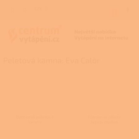
Přejít
na
CZK
NÁKUP
obsah
KOŠÍK
Peletová kamna: Eva Calòr
Dotovaná peletová
Kamna na pelety
kamna
teplovzdušná