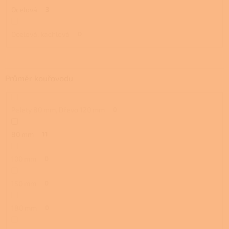
Ocelová
3
Ocelová, kachlová
0
Průměr kouřovodu
Pelety 80 mm, Dřevo 120 mm
0
80 mm
11
100 mm
0
150 mm
0
180 mm
0