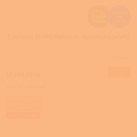
Z
76 251,76
Kč
–25 %
ZDARMA
D
Eva Calor ALINA Maiolica - Kamna na pelety
A
R
Skladem
M
DETAIL
57 188,82 Kč
A
Červená
Krémová
ZAJIŠŤUJEME
REALIZACE NA
KLÍČ
+ Dárek zdarma