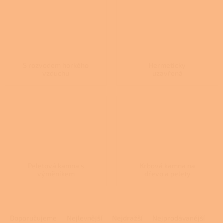
S rozvodem horkého
Hermeticky
vzduchu
uzavřená
Peletová kamna s
Krbová kamna na
výměníkem
dřevo a pelety
Ř
a
Doporučujeme
Nejlevnější
Nejdražší
Nejprodávanější