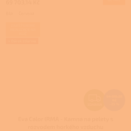
69 703,14 Kč
A
Bílá
Červená
ZAJIŠŤUJEME
REALIZACE NA
KLÍČ
+ Dárek zdarma
Z
54 815,28
Kč
–25 %
ZDARMA
D
Eva Calor IRMA - Kamna na pelety s
A
rozvodem horkého vzduchu