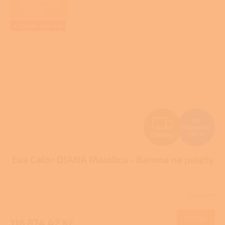
REALIZACE NA
KLÍČ
+ Dárek zdarma
Z
155
832,56 Kč
–25 %
ZDARMA
D
Eva Calor DIANA Maiolica - Kamna na pelety
A
R
Skladem
M
DETAIL
116 874,42 Kč