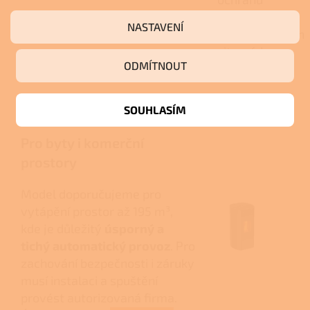
při
NASTAVENÍ
nestandardních
situacích.
ODMÍTNOUT
Názor odborníka
SOUHLASÍM
Pro byty i komerční
prostory
Model doporučujeme pro
vytápění prostor až 195 m³,
kde je důležitý
úsporný a
tichý automatický provoz
. Pro
zachování bezpečnosti i záruky
musí instalaci a spuštění
provést autorizovaná firma.