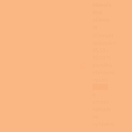
Mimořá
dná
účinno
st
Účinnost
spalování
95,53–
97,89 %
pomáhá
efektivně
využít
pelety
a
omezit
náklady
na
vytápění.