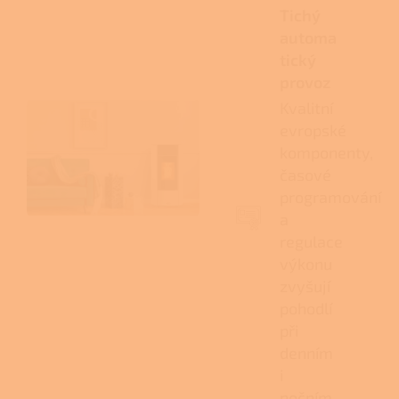
Tichý
automa
tický
provoz
Kvalitní
evropské
komponenty,
časové
programování
a
regulace
výkonu
zvyšují
pohodlí
při
denním
i
nočním