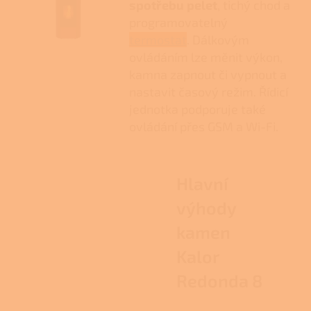
spotřebu pelet
, tichý chod a
programovatelný
termostat
. Dálkovým
ovládáním lze měnit výkon,
kamna zapnout či vypnout a
nastavit časový režim. Řídicí
jednotka podporuje také
ovládání přes GSM a Wi-Fi.
Hlavní
výhody
kamen
Kalor
Redonda 8