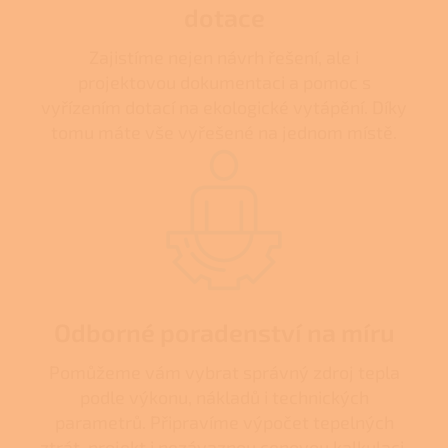
dotace
Zajistíme nejen návrh řešení, ale i
projektovou dokumentaci a pomoc s
vyřízením dotací na ekologické vytápění. Díky
tomu máte vše vyřešené na jednom místě.
Odborné poradenství na míru
Pomůžeme vám vybrat správný zdroj tepla
podle výkonu, nákladů i technických
parametrů. Připravíme výpočet tepelných
ztrát, projekt i nezávaznou cenovou kalkulaci.