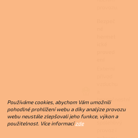
provozu.
Bezpeč
né
hermet
ické
proved
ení
Externí
přívod
vzduchu
a
bezpečnostní
Používáme cookies, abychom Vám umožnili
prvky
pohodlné prohlížení webu a díky analýze provozu
podporují
webu neustále zlepšovali jeho funkce, výkon a
spolehlivý
použitelnost. Více informací
zde
provoz i
ochranu