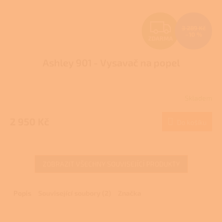
Z
3 289 Kč
–10 %
ZDARMA
D
Ashley 901 - Vysavač na popel
A
R
Skladem
M
2 950 Kč
Do košíku
A
ZOBRAZIT VŠECHNY SOUVISEJÍCÍ PRODUKTY
Popis
Související soubory (2)
Značka