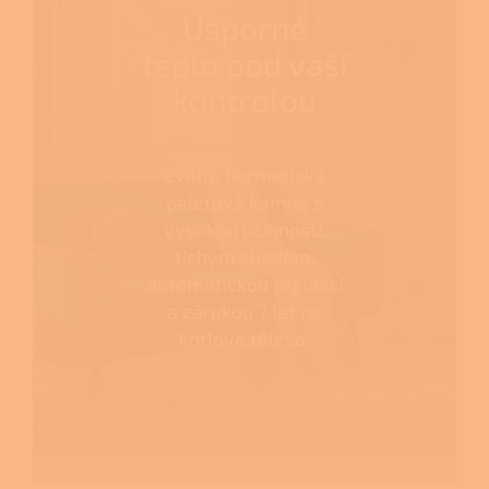
Úsporné
teplo pod vaší
kontrolou
Zvolte hermetická
peletová kamna s
vysokou účinností,
tichým chodem,
automatickou regulací
a zárukou 7 let na
kotlové těleso.