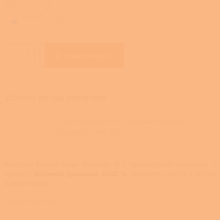
Přidat do košíku
Zdarma od nás dostanete
+ Lavor Ashley 412 - Vysavač na popel
v hodnotě 1 990 Kč
Peletová kamna Kalor Redonda 8 v hermetickém provedení s
vysokou
účinností spalování 97,82 %.
Nabízíme záruku 7 let na
kotlové těleso.
Detailní informace