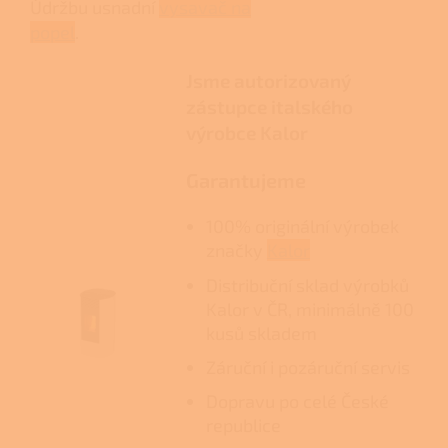
Údržbu usnadní
vysavač na
popel
.
Jsme autorizovaný
zástupce italského
výrobce Kalor
Garantujeme
100% originální výrobek
značky
Kalor
Distribuční sklad výrobků
Kalor v ČR, minimálně 100
kusů skladem
Záruční i pozáruční servis
Dopravu po celé České
republice