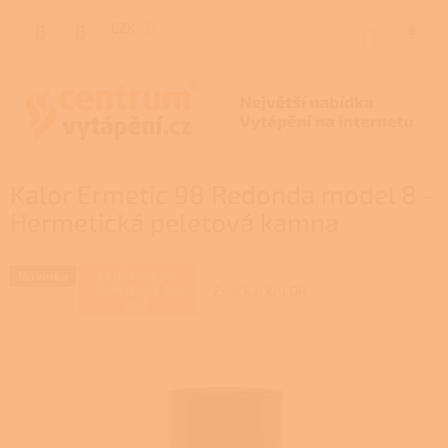
Přejít
na
CZK
NÁKUP
obsah
KOŠÍK
Kalor Ermetic 98 Redonda model 8 -
Hermetická peletová kamna
Novinka
ZAJIŠŤUJEME
Značka:
KALOR
REALIZACE NA
KLÍČ