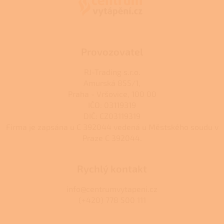
t
í
Provozovatel
RJ-Trading s.r.o.
Amurská 855/1,
Praha - Vršovice, 100 00
IČO: 03119319
DIČ: CZ03119319
Firma je zapsána u C 392044 vedená u Městského soudu v
Praze C 392044.
Rychlý kontakt
info@centrumvytapeni.cz
(+420) 778 500 111