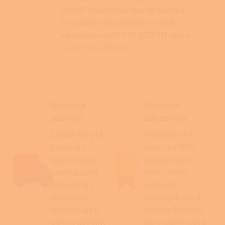
ztrátě Vašich nároku ze záruky.
Pro bližší info volejte na naši
infolinku: +420 778 500 111 nebo
+420 777 285 001
Doprava
Ověřeno
zdarma
zákazníky
Žádné skryté
Přidejte se k
poplatky –
více než 500
tato krbová
zákazníkům,
kamna vám
kteří tento
doručíme s
produkt
dopravou
zakoupili před
zdarma až k
vámi a hodnotí
vašim dveřím
ho s maximální