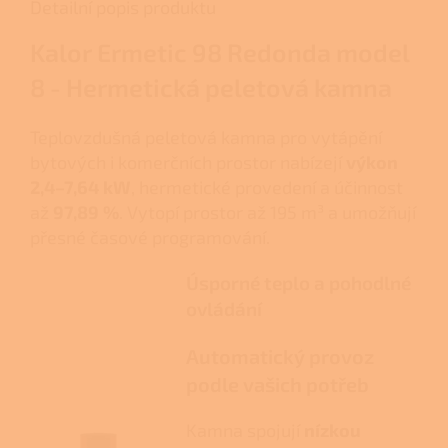
Detailní popis produktu
Kalor Ermetic 98 Redonda model
8 - Hermetická peletová kamna
Teplovzdušná peletová kamna pro vytápění
bytových i komerčních prostor nabízejí
výkon
2,4–7,64 kW
, hermetické provedení a účinnost
až
97,89 %
. Vytopí prostor až 195 m³ a umožňují
přesné časové programování.
Úsporné teplo a pohodlné
ovládání
Automatický provoz
podle vašich potřeb
Kamna spojují
nízkou