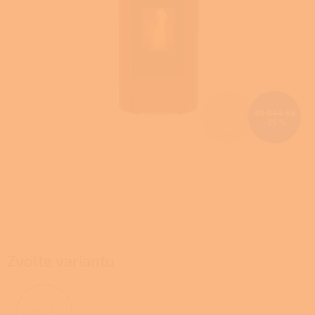
Z
89 044 Kč
–25 %
ZDARMA
D
A
R
M
A
Zvolte variantu