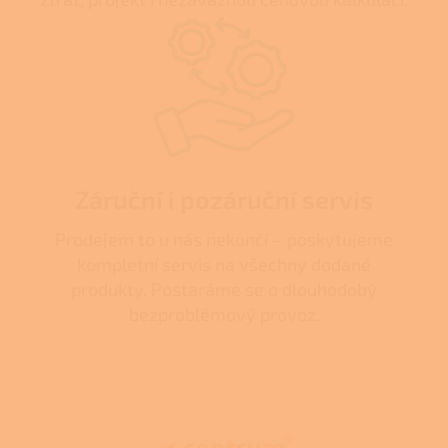
Záruční i pozáruční servis
Prodejem to u nás nekončí – poskytujeme
kompletní servis na všechny dodané
produkty. Postaráme se o dlouhodobý
bezproblémový provoz.
Z
á
p
a