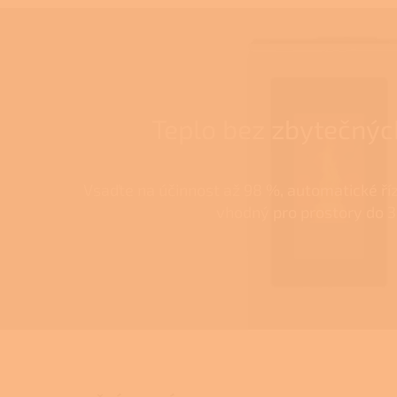
Teplo bez zbytečných
Vsaďte na účinnost až 98 %, automatické říz
vhodný pro prostory do 