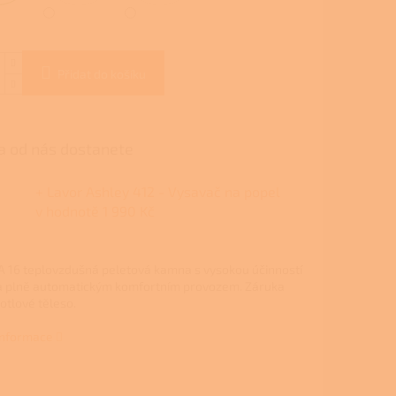
Přidat do košíku
 od nás dostanete
+ Lavor Ashley 412 - Vysavač na popel
v hodnotě 1 990 Kč
A 16
teplovzdušná peletová kamna s vysokou účinností
a plně automatickým komfortním provozem.
Záruka
kotlové těleso.
 informace