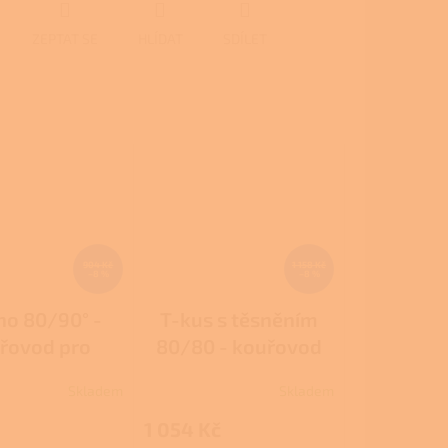
ZEPTAT SE
HLÍDAT
SDÍLET
904 Kč
1 158 Kč
–8 %
–8 %
no 80/90° -
T-kus s těsněním
řovod pro
80/80 - kouřovod
tová kamna
pro peletová kamna
Skladem
Skladem
Průměrné
hodnocení
1 054 Kč
produktu