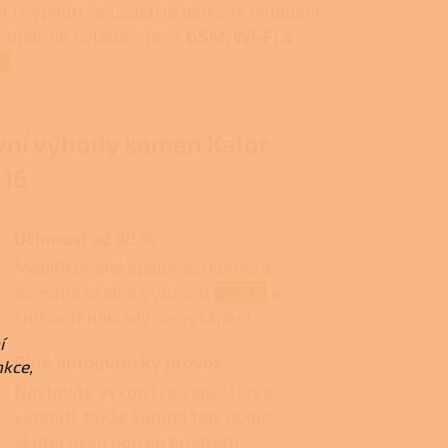
 i vypnutí. Součástí je dálkové ovládání,
 podporuje ovládání přes
GSM, Wi-Fi a
at
.
vní výhody kamen Kalor
 16
Účinnost až 98 %
Modifikovaná spalovací komora
pomáhá účinně využívat
pelety
a
snižovat náklady na vytápění.
í
Plně automatický provoz
nkce,
Nastavíte výkon i čas spuštění a
vypnutí, takže kamna topí podle
skutečných potřeb prostoru.