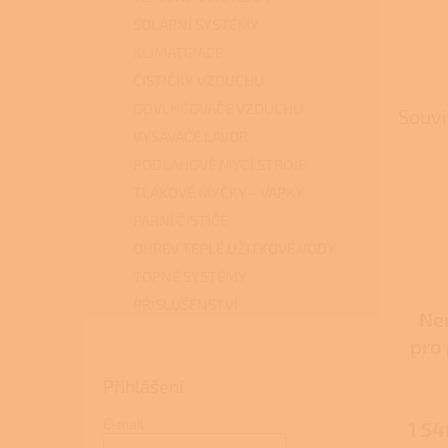
SOLÁRNÍ SYSTÉMY
KLIMATIZACE
ČISTIČKY VZDUCHU
ODVLHČOVAČE VZDUCHU
Souvi
VYSAVAČE LAVOR
PODLAHOVÉ MYCÍ STROJE
TLAKOVÉ MYČKY - VAPKY
PARNÍ ČISTIČE
OHŘEV TEPLÉ UŽITKOVÉ VODY
TOPNÉ SYSTÉMY
PŘÍSLUŠENSTVÍ
Ne
pro
Přihlášení
Průmě
hodno
E-mail
1 54
produ