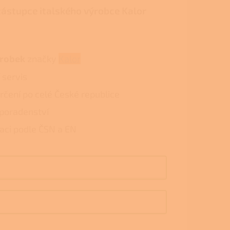
zástupce italského výrobce Kalor
ýrobek
značky
Kalor
 servis
rčení po celé České republice
poradenství
laci podle ČSN a EN