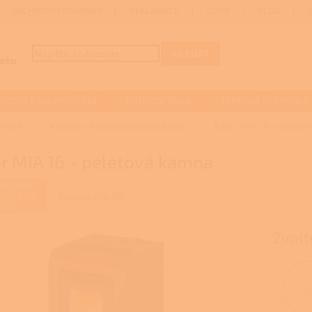
OBCHODNÍ PODMÍNKY
REKLAMACE
GDPR
BLOG
HLEDAT
DOTACE NA VYTÁPĚNÍ
FOTOVOLTAIKA
TEPELNÁ ČERPADLA
AMNA
Kamna na pelety teplovzdušná
Kalor MIA 16 - peleto
r MIA 16 - peletová kamna
ŠŤUJEME
Značka:
KALOR
IZACE NA
KLÍČ
Zvolt