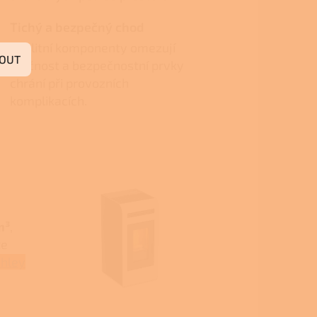
Tichý a bezpečný chod
Kvalitní komponenty omezují
OUT
hlučnost a bezpečnostní prvky
chrání při provozních
komplikacích.
m³
,
te
hley