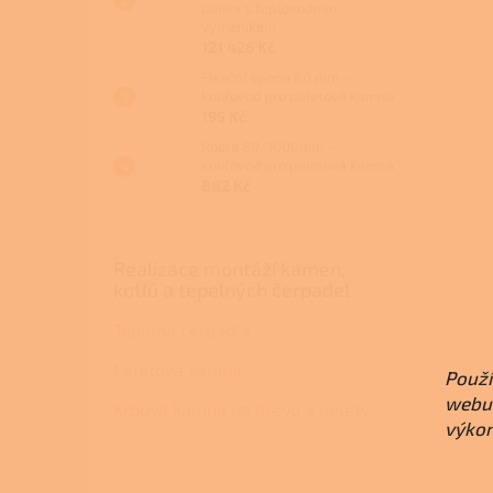
paliva s teplovodním
výměníkem
121 426 Kč
Fixační spona 80 mm -
kouřovod pro peletová kamna
195 Kč
Roura 80/1000mm -
kouřovod pro peletová kamna
882 Kč
Realizace montáží kamen,
kotlů a tepelných čerpadel
Tepelná čerpadla
Peletová kamna
Použí
webu 
Krbová kamna na dřevo a pelety
výkon