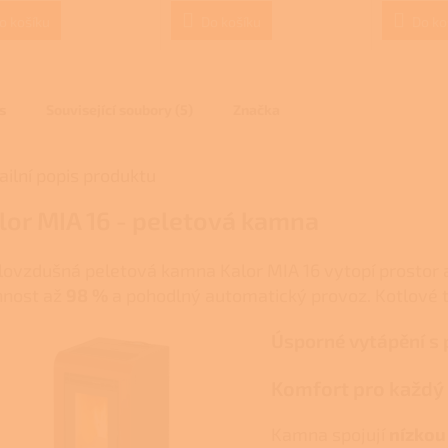
je
3,7
o košíku
Do košíku
Do ko
z
5
ček.
hvězdiček.
s
Související soubory (5)
Značka
ailní popis produktu
lor MIA 16 - peletová kamna
lovzdušná peletová kamna Kalor MIA 16 vytopí prostor
nnost až
98 %
a pohodlný automatický provoz. Kotlové 
Úsporné vytápění s
Komfort pro každý
Kamna spojují
nízkou