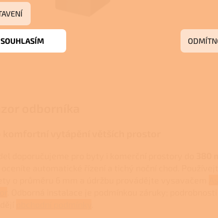
TAVENÍ
SOUHLASÍM
ODMÍTN
zor odborníka
 komfortní vytápění větších prostor
el doporučujeme pro byty i komerční prostory do
380 
 oceníte automatické řízení a tichý noční chod. Používej
ety o průměru 6 mm a údržbu provádějte vysavačem
As
or
. Odborná instalace je podmínkou záruky; podrobnosti
dějí
obchodní podmínky
.