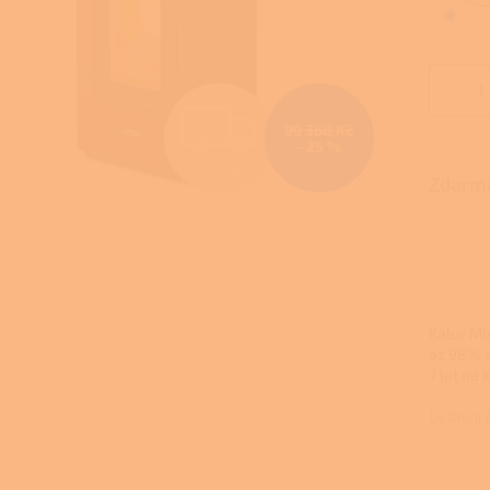
Z
99 368 Kč
–25 %
ZDARMA
D
Zdarma
A
R
Kalor MI
až 98% 
7 let na 
M
Detailní