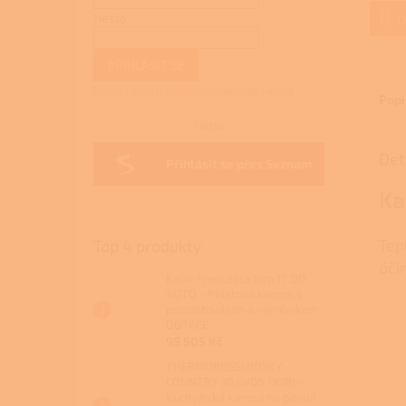
je
Heslo
4,0
D
z
5
PŘIHLÁSIT SE
hvězdi
Nová registrace
Zapomenuté heslo
Popi
nebo
Det
Přihlásit se přes Seznam
Ka
Tep
Top 4 produkty
úči
Kalor Francesca Idro 17 DD
AUTO - Peletová kamna s
proroštováním a výměníkem
DOTACE
95 505 Kč
THERMOROSSI BOSKY
COUNTRY 30 EVO5 FIORI -
Kuchyňská kamna na pevná