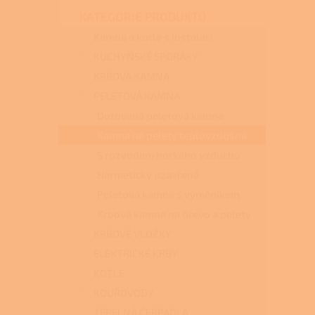
n
KATEGORIE PRODUKTŮ
e
l
Kamna a kotle s instalací
KUCHYŇSKÉ SPORÁKY
KRBOVÁ KAMNA
PELETOVÁ KAMNA
Dotovaná peletová kamna
Kamna na pelety teplovzdušná
S rozvodem horkého vzduchu
Hermeticky uzavřená
Peletová kamna s výměníkem
Krbová kamna na dřevo a pelety
KRBOVÉ VLOŽKY
ELEKTRICKÉ KRBY
KOTLE
KOUŘOVODY
TEPELNÁ ČERPADLA