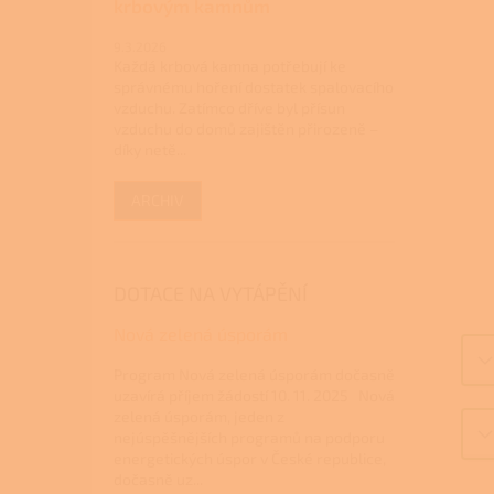
krbovým kamnům
9.3.2026
Každá krbová kamna potřebují ke
správnému hoření dostatek spalovacího
vzduchu. Zatímco dříve byl přísun
vzduchu do domů zajištěn přirozeně –
díky netě...
ARCHIV
DOTACE NA VYTÁPĚNÍ
Nová zelená úsporám
Program Nová zelená úsporám dočasně
uzavírá příjem žádostí 10. 11. 2025 Nová
zelená úsporám, jeden z
nejúspěšnějších programů na podporu
energetických úspor v České republice,
dočasně uz...