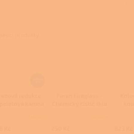
A
TISK
sející produkty
1 701 Kč
–8 %
rezová redukce
Faren Fireglass -
Kole
 peletová kamna
Chemický čistič skla
kou
a kotle
pele
Skladem
Skladem
rné
Průměrné
cení
hodnocení
8 Kč
250 Kč
823 Kč
ktu
produktu