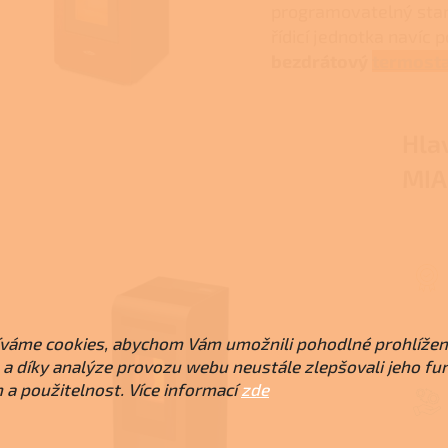
programovatelný start
řídicí jednotka navíc
bezdrátový
termost
Hla
MIA
váme cookies, abychom Vám umožnili pohodlné prohlížen
a díky analýze provozu webu neustále zlepšovali jeho fu
 a použitelnost. Více informací
zde