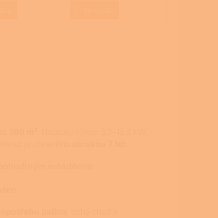
je
3,7
šíku
Do košíku
z
5
hvězdiček.
 až
380 m³
. Nabízejí výkon 3,7–15,2 kW,
těleso je chráněno
zárukou 7 let
.
 pohodlným ovládáním
 den
 spotřebu paliva
, tichý chod a