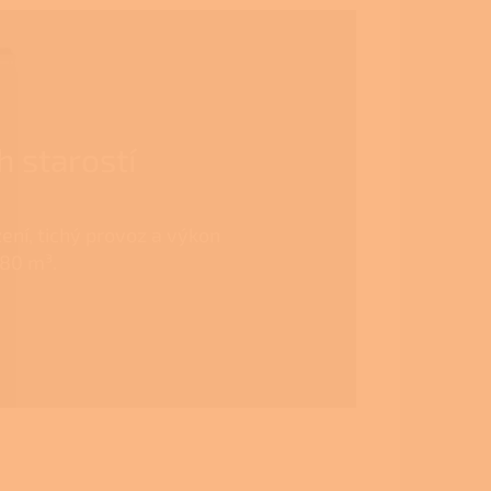
 starostí
ení, tichý provoz a výkon
380 m³.