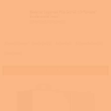
Buderus Logamax Plus GB192-50i Plynový
kondenzační kotel
Skladem u dodavatele
Ř
a
Doporučujeme
Nejlevnější
Nejdražší
Nejprodávanější
z
e
Abecedně
n
í
p
Otevřít filtr
r
o
V
d
ý
u
p
k
i
t
s
ů
p