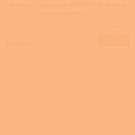
Buderus Logamax plus GB172-24K Plynový
kondenzační kotel
Skladem u dodavatele
Průměrné
hodnocení
produktu
Do košíku
69 212 Kč
je
1,0
z
5
hvězdiček.