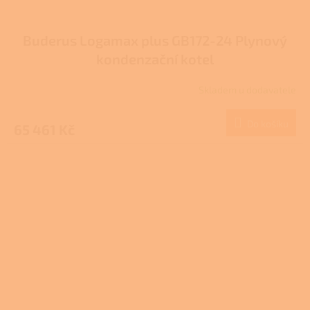
Buderus Logamax plus GB172-24 Plynový
kondenzační kotel
Skladem u dodavatele
Do košíku
65 461 Kč