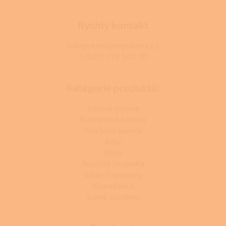
Rychlý kontakt
info@centrumvytapeni.cz
(+420) 778 500 111
Kategorie produktů:
Krbová kamna
Kuchyňská kamna
Peletová kamna
Krby
Kotle
Tepelná čerpadla
Solární systémy
Klimatizace
Topné systémy