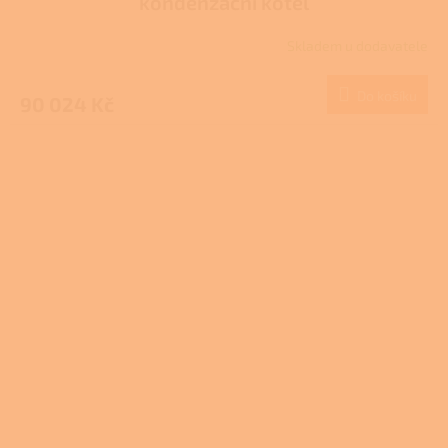
kondenzační kotel
Skladem u dodavatele
Do košíku
90 024 Kč