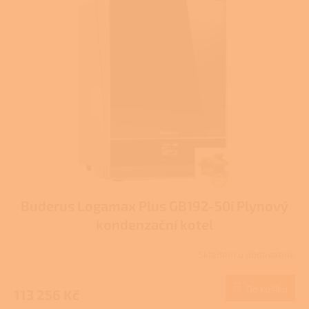
hvězdiček.
Buderus Logamax Plus GB192-50i Plynový
kondenzační kotel
Skladem u dodavatele
Do košíku
113 256 Kč