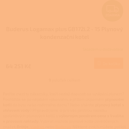
Z
ZDARMA
D
Buderus Logamax plus GB172i.2 - 15 Plynový
A
kondenzační kotel
R
Skladem u dodavatele
M
Do košíku
64 251 Kč
A
9
položek celkem
O
v
l
Patříte mezi ty zákazníky, kteří nedají dopustit na vytápění plynem?
á
Poohlížíte se po nějakém výkonném, a přitom úsporném
plynovém
d
kotli
do bytu nebo rodinného domu? Nebo sháníte
plynový kotel s
a
ohřevem vody
? Připravili jsme si pro vás pestrou nabídku
c
spolehlivých plynových kotlů s
výborným poměrem cena x kvalita
í
x provozní náklady
. Vybírat můžete plynové kotle osvědčených
p
značek
Brötje
,
Viadrus
nebo
Buderus
. Některé z nich můžete pořídit