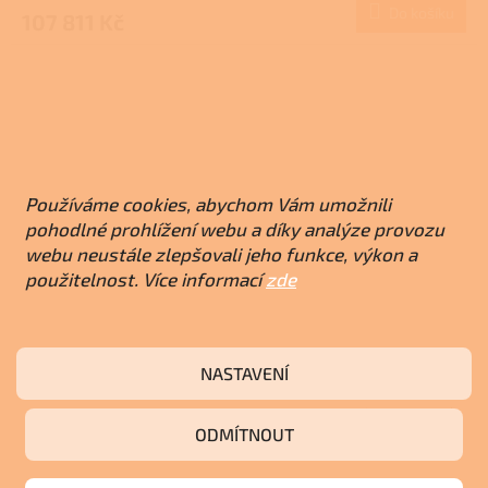
Do košíku
107 811 Kč
Používáme cookies, abychom Vám umožnili
pohodlné prohlížení webu a díky analýze provozu
webu neustále zlepšovali jeho funkce, výkon a
použitelnost. Více informací
zde
NASTAVENÍ
Buderus Logamax Plus GB192-25i Plynový
ODMÍTNOUT
kondenzační kotel