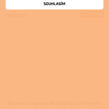
Skladem u dodavatele
SOUHLASÍM
Do košíku
97 889 Kč
Buderus Logamax Plus GB192-15i Plynový