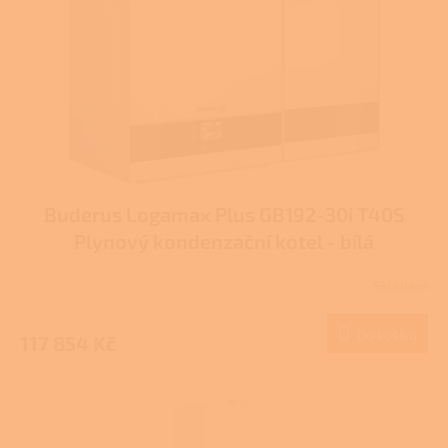
r
o
d
u
k
t
ů
Buderus Logamax Plus GB192-30i T40S
Plynový kondenzační kotel - bílá
Skladem
Do košíku
117 854 Kč