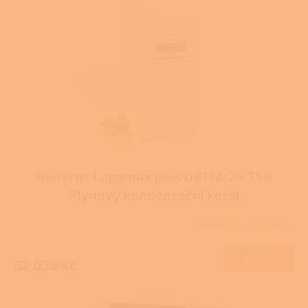
Buderus Logamax plus GB172-24 T50
Plynový kondenzační kotel
Skladem u dodavatele
Průměrné
hodnocení
produktu
Do košíku
82 038 Kč
je
4,8
z
5