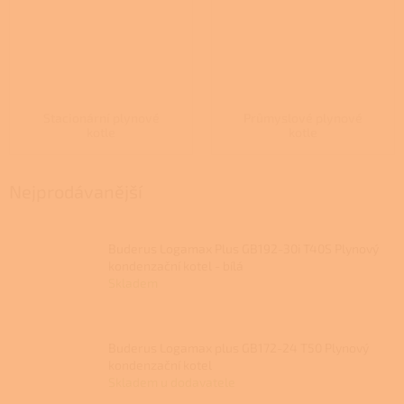
Stacionární plynové
Průmyslové plynové
kotle
kotle
Nejprodávanější
Buderus Logamax Plus GB192-30i T40S Plynový
kondenzační kotel - bílá
Skladem
Buderus Logamax plus GB172-24 T50 Plynový
kondenzační kotel
Skladem u dodavatele