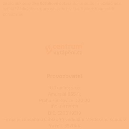
r
za zlomek ceny díky
Kotlíkové dotaci
. Bojíte se, že ji nezvládnete
v
vyřídit? Žádný strach, pro nás je to hračka. S žádostí vám rádi
k
pomůžeme.
y
v
Z
ý
á
p
p
i
a
s
t
u
í
Provozovatel
RJ-Trading s.r.o.
Amurská 855/1,
Praha - Vršovice, 100 00
IČO: 03119319
DIČ: CZ03119319
Firma je zapsána u C 392044 vedená u Městského soudu v
Praze C 392044.