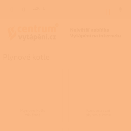
Přejít
na
CZK
NÁKUP
obsah
KOŠÍK
Plynové kotle
Plynové kotle
Kondenzační
závěsné
plynové kotle