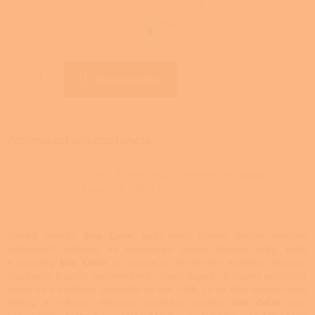
Přidat do košíku
Zdarma od nás dostanete
+ Lavor Ashley 412 - Vysavač na popel
v hodnotě 1 990 Kč
Italská značka
Eva Calor
patří mezi přední italské výrobce
vytápěcích systémů na ekologická paliva. Kamna, krby, kotle
a sporáky
Eva Calor
se vyznačují především kvalitou, dlouhou
životností, a jejich používání má nulový dopad na životní prostředí.
Jedná se o špičkové produkty ve své třídě, co se týká bezpečnosti,
kvality a výkonu. Všechny produkty značky
Eva Calor
jsou