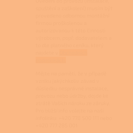
Uvedení do provozu (instalace,
spuštění a zaškolení) musím být
provedeno odbornou montážní
firmou proškolenou a
autorizovanou k této činnosti
výrobcem, popř. dodavatelem a
to dle platného ceníku, který
najdete v
Obchodních
podmínkách.
Mějte na paměti, že v případě
vzniku jakýchkoliv závad v
důsledku nesprávné instalace,
provozu nebo údržby, dojde ke
ztrátě Vašich nároku ze záruky.
Pro bližší info volejte na naši
infolinku: +420 778 500 111 nebo
+420 777 285 001