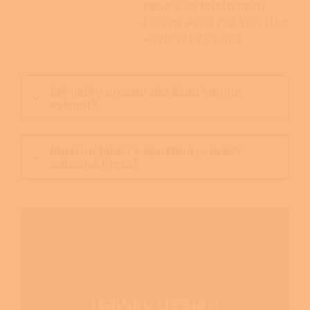
záruce na telefonních
číslech +420 778 500 111 a
+420 777 285 001.
Jak velký prostor dokážou kamna
vytopit?
Musí instalaci a spuštění provést
odborná firma?
Italský design