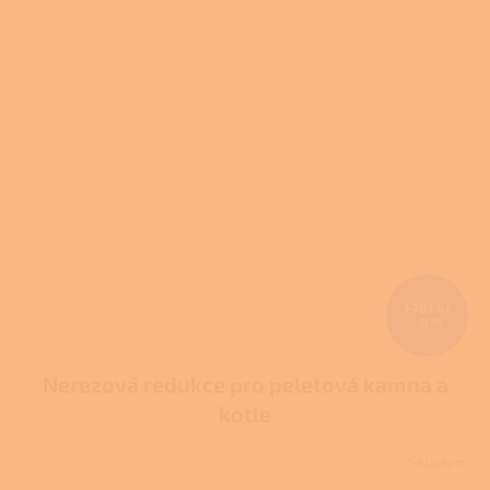
1 701 Kč
–8 %
Nerezová redukce pro peletová kamna a
kotle
Skladem
Průměrné
hodnocení