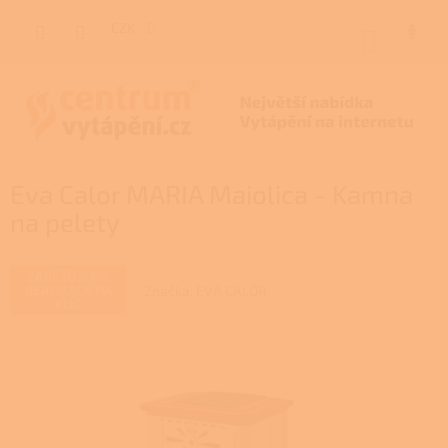
Přejít
na
CZK
NÁKUP
obsah
KOŠÍK
Eva Calor MARIA Maiolica - Kamna
na pelety
ZAJIŠŤUJEME
Značka:
EVA CALÓR
REALIZACE NA
KLÍČ