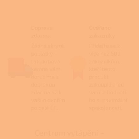
Doprava
Ověřeno
zdarma
zákazníky
Žádné skryté
Přidejte se k
poplatky –
více než 500
tato krbová
zákazníkům,
kamna vám
kteří tento
doručíme s
produkt
dopravou
zakoupili před
zdarma až k
vámi a hodnotí
vašim dveřím
ho s maximální
po celé ČR.
spokojeností.
Centrum vytápění –