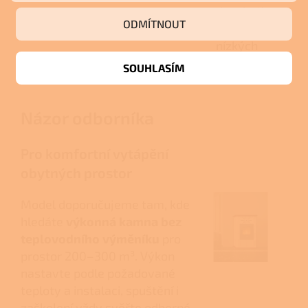
dosahují
ODMÍTNOUT
velmi
nízkých
emisí.
SOUHLASÍM
Názor odborníka
Pro komfortní vytápění
obytných prostor
Model doporučujeme tam, kde
hledáte
výkonná kamna bez
teplovodního výměníku
pro
prostor 200–300 m³. Výkon
nastavte podle požadované
teploty a instalaci, spuštění i
zaškolení vždy svěřte odborné