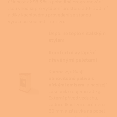
účinnost až
93,5 %
a pohodlné programování.
Jsou vhodná pro vytápění prostoru 200–300 m³
a díky kachlovému provedení se stanou
výraznou součástí interiéru.
Úsporné teplo s italským
stylem
Komfortní vytápění
dřevěnými peletami
Kamna využívají
obnovitelné palivo s
nízkými emisemi
a nabízejí
zásobník o objemu 20 kg.
Externí přívod vzduchu,
zadní odkouření o průměru
80 mm a zásuvka na popel