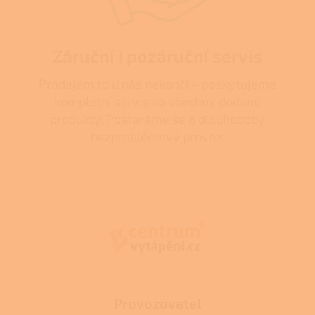
Záruční i pozáruční servis
Prodejem to u nás nekončí – poskytujeme
kompletní servis na všechny dodané
produkty. Postaráme se o dlouhodobý
bezproblémový provoz.
Z
á
p
a
t
í
Provozovatel