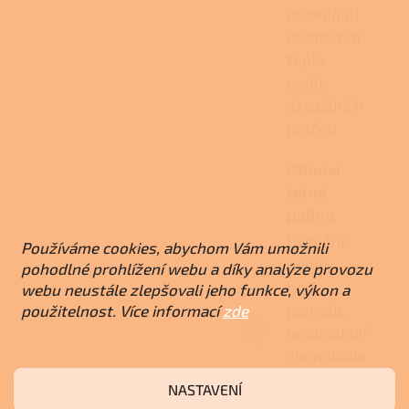
usnadňují
nastavení
tepla
podle
aktuálních
potřeb.
Obnovi
telné
palivo
Dřevěné
Používáme cookies, abychom Vám umožnili
pelety
pohodlné prohlížení webu a díky analýze provozu
hoří
webu neustále zlepšovali jeho funkce, výkon a
pomalu,
použitelnost. Více informací
zde
neobsahují
chemikálie
a při
NASTAVENÍ
spalování