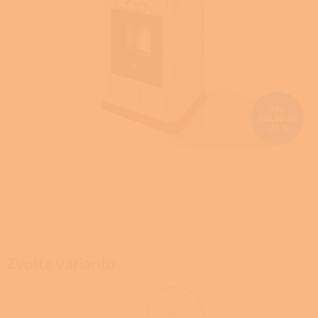
Z
136
739,20 Kč
–25 %
ZDARMA
D
A
R
M
A
Zvolte variantu