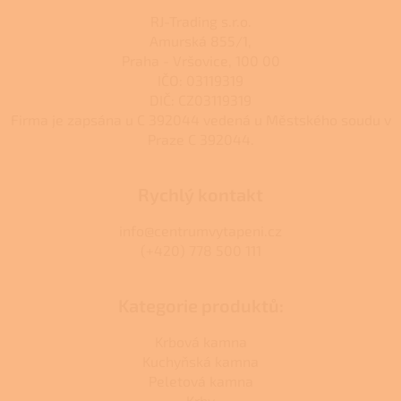
RJ-Trading s.r.o.
Amurská 855/1,
Praha - Vršovice, 100 00
IČO: 03119319
DIČ: CZ03119319
Firma je zapsána u C 392044 vedená u Městského soudu v
Praze C 392044.
Rychlý kontakt
info@centrumvytapeni.cz
(+420) 778 500 111
Kategorie produktů:
Krbová kamna
Kuchyňská kamna
Peletová kamna
Krby