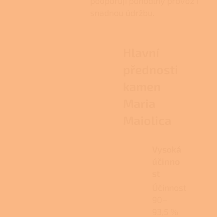
podporují pohodlný provoz i
snadnou údržbu.
Hlavní
přednosti
kamen
Maria
Maiolica
Vysoká
účinno
st
Účinnost
90–
93,5 %