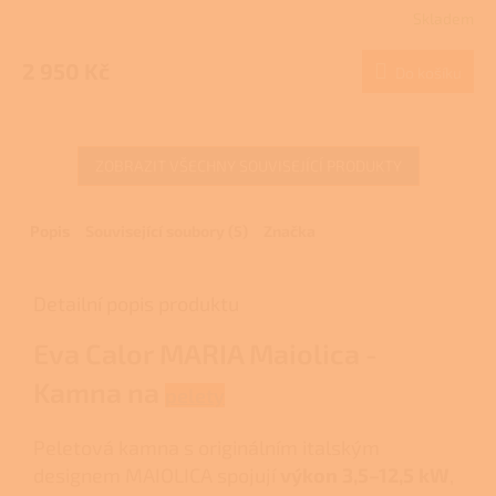
R
Skladem
M
2 950 Kč
Do košíku
A
ZOBRAZIT VŠECHNY SOUVISEJÍCÍ PRODUKTY
Popis
Související soubory (5)
Značka
Detailní popis produktu
Eva Calor MARIA Maiolica -
Kamna na
pelety
Peletová kamna s originálním italským
designem MAIOLICA spojují
výkon 3,5–12,5 kW
,