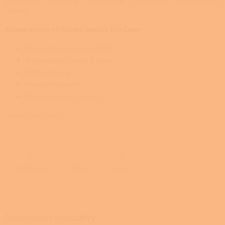
pravidelně testovány celosvětově uznávanými certifikačními
radami.
Kamna a krby od italské značky Eva Calor
Ekologický způsob vytápění
Bezpečnosti, kvalita a výkon
Moderní design
Snadné ovládání
Bezpečnostní
termostat
Detailní informace
ZEPTAT SE
HLÍDAT
SDÍLET
Související produkty