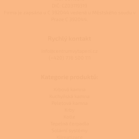
DIČ: CZ03119319
Firma je zapsána u C 392044 vedená u Městského soudu v
Praze C 392044.
Rychlý kontakt
info@centrumvytapeni.cz
(+420) 778 500 111
Kategorie produktů:
Krbová kamna
Kuchyňská kamna
Peletová kamna
Krby
Kotle
Tepelná čerpadla
Solární systémy
Klimatizace