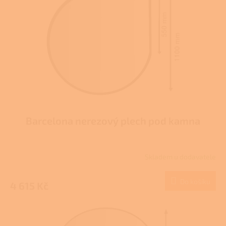
ů
p
r
o
d
u
k
t
ů
Barcelona nerezový plech pod kamna
Skladem u dodavatele
Do košíku
4 615 Kč