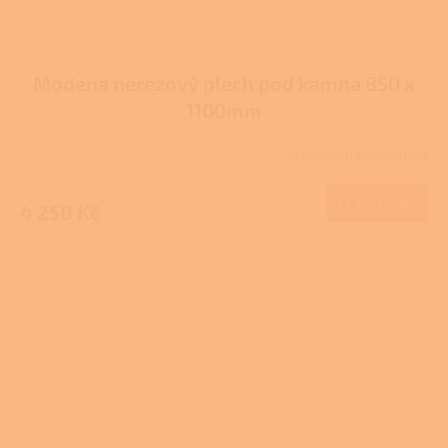
Modena nerezový plech pod kamna 850 x
1100mm
Skladem u dodavatele
Do košíku
4 250 Kč