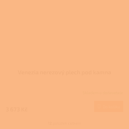
Venezia nerezový plech pod kamna
Skladem u dodavatele
Do košíku
3 673 Kč
12
položek celkem
O