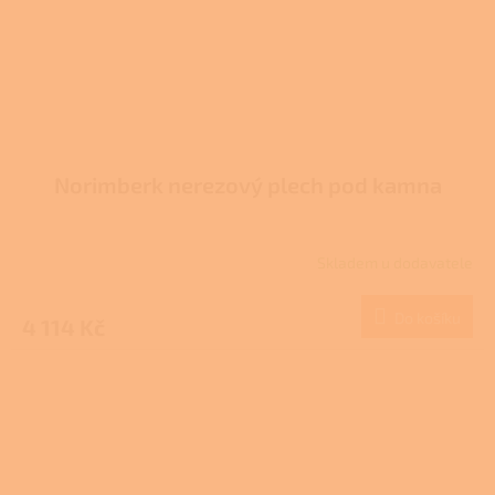
Norimberk nerezový plech pod kamna
Skladem u dodavatele
Do košíku
4 114 Kč