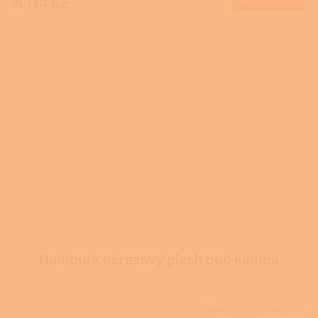
4 114 Kč
Hamburk nerezový plech pod kamna
Skladem u dodavatele
Průměrné