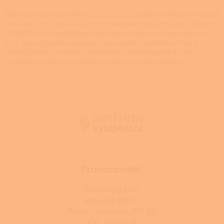
v
l
Plech pod kamna je vedle
skla pod kamna
další variantou nehořlavé
á
podložky, která zabraňuje vznícení a poškození podlahy od žhavých
d
uhlíků. Plechy se pokládají před nebo pod kamna, krbová kamna či
a
krby. Jsou zpravidla vyrobeny z nerezového materiálu. Tvar a
c
velikost plechu je třeba vybrat podle velikosti topidla a jeho
í
umístění v prostoru s ohledem na bezpečnostní předpisy.
p
r
Z
v
á
k
p
y
a
v
t
ý
í
p
i
s
u
Provozovatel
RJ-Trading s.r.o.
Amurská 855/1,
Praha - Vršovice, 100 00
IČO: 03119319