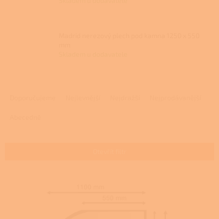
Skladem u dodavatele
Madrid nerezový plech pod kamna 1250 x 550
mm
Skladem u dodavatele
Ř
a
Doporučujeme
Nejlevnější
Nejdražší
Nejprodávanější
z
e
Abecedně
n
í
p
Otevřít filtr
r
o
V
d
ý
u
p
k
i
t
s