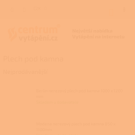
Přejít
na
CZK
NÁKUP
obsah
KOŠÍK
Plech pod kamna
Nejprodávanější
Berlin nerezový plech pod kamna 1000 x 1200
mm
Skladem u dodavatele
Modena nerezový plech pod kamna 850 x
1100mm