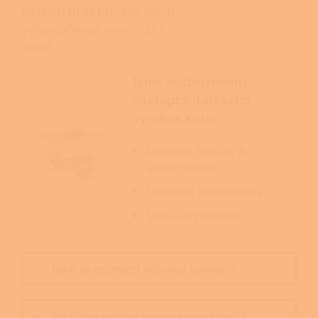
větších prostor
, kde jejich
výkon přinese maximální
efekt.
Jsme autorizovaný
zástupce italského
výrobce Kalor
Garance kvality a
spokojenosti
Odborné poradenství
Servis a podpora
Jaké je rozmezí výkonu kamen?
Jaký typ paliva kamna používají?