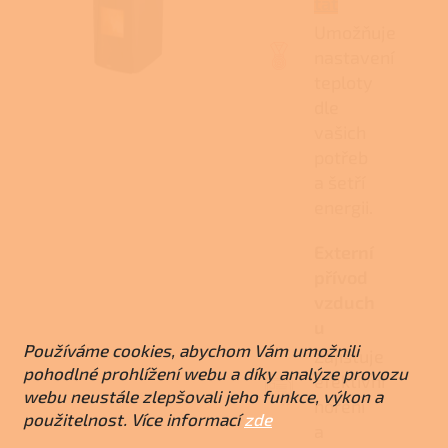
tat
Umožňuje
nastavení
teploty
dle
vašich
potřeb
a šetří
energii.
Externí
přívod
vzduch
u
Používáme cookies, abychom Vám umožnili
Zajišťuje
pohodlné prohlížení webu a díky analýze provozu
efektivní
webu neustále zlepšovali jeho funkce, výkon a
hoření
použitelnost. Více informací
zde
a