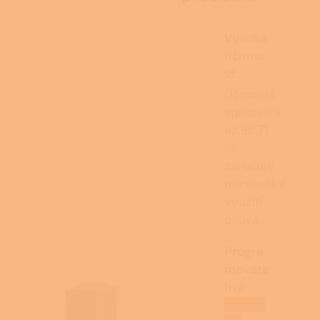
Vysoká
účinno
st
Účinnost
spalování
až 96,71
%
zaručuje
maximální
využití
paliva.
Progra
movate
lný
termos