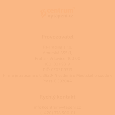
p
a
t
í
Provozovatel
RJ-Trading s.r.o.
Amurská 855/1,
Praha - Vršovice, 100 00
IČO: 03119319
DIČ: CZ03119319
Firma je zapsána u C 392044 vedená u Městského soudu v
Praze C 392044.
Rychlý kontakt
info@centrumvytapeni.cz
(+420) 778 500 111