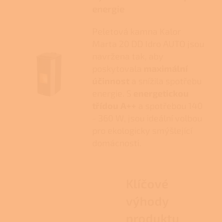
energie
Peletová kamna Kalor
Marta 20 DD Idro AUTO jsou
navržena tak, aby
poskytovala
maximální
účinnost
a snížila spotřebu
energie. S
energetickou
třídou A++
a spotřebou 140
- 360 W, jsou ideální volbou
pro ekologicky smýšlející
domácnosti.
Klíčové
výhody
produktu