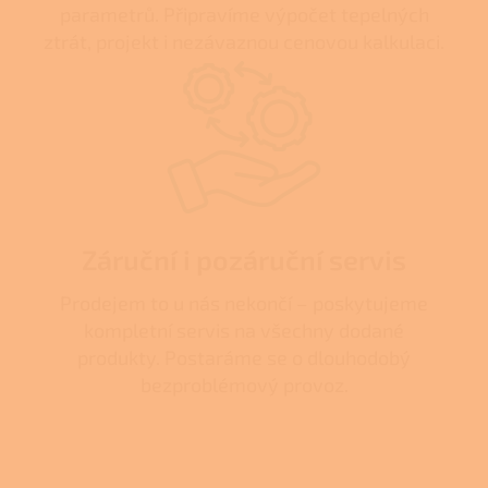
parametrů. Připravíme výpočet tepelných
ztrát, projekt i nezávaznou cenovou kalkulaci.
Záruční i pozáruční servis
Prodejem to u nás nekončí – poskytujeme
kompletní servis na všechny dodané
produkty. Postaráme se o dlouhodobý
bezproblémový provoz.
Z
á