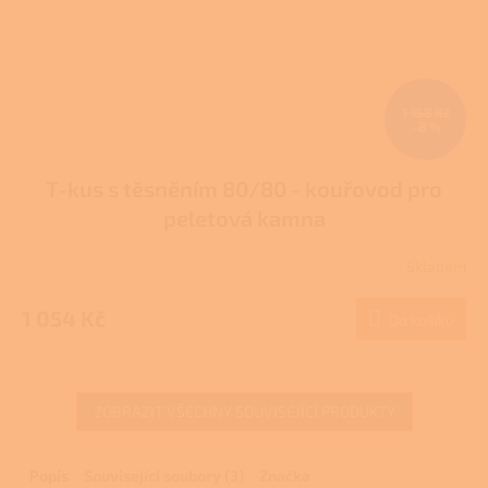
1 158 Kč
–8 %
T-kus s těsněním 80/80 - kouřovod pro
peletová kamna
Skladem
Průměrné
hodnocení
produktu
1 054 Kč
Do košíku
je
3,7
z
5
ZOBRAZIT VŠECHNY SOUVISEJÍCÍ PRODUKTY
hvězdiček.
Popis
Související soubory (3)
Značka