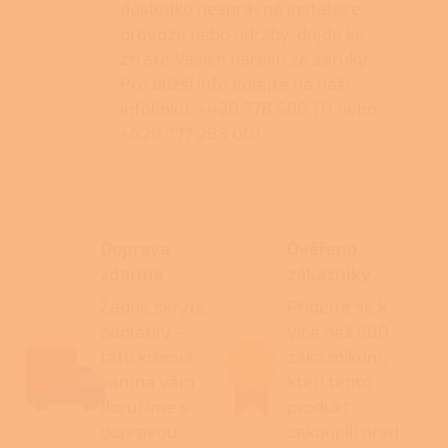
důsledku nesprávné instalace,
provozu nebo údržby, dojde ke
ztrátě Vašich nároku ze záruky.
Pro bližší info volejte na naši
infolinku: +420 778 500 111 nebo
+420 777 285 001
Doprava
Ověřeno
zdarma
zákazníky
Žádné skryté
Přidejte se k
poplatky –
více než 500
tato krbová
zákazníkům,
kamna vám
kteří tento
doručíme s
produkt
dopravou
zakoupili před