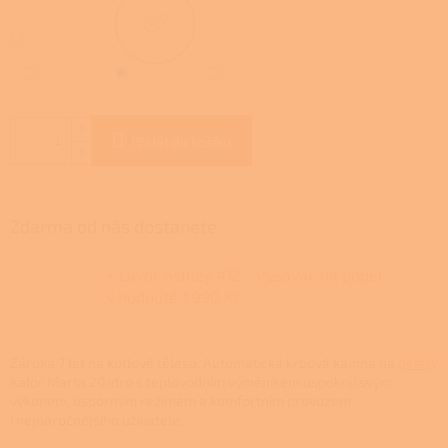
Přidat do košíku
Zdarma od nás dostanete
+ Lavor Ashley 412 - Vysavač na popel
v hodnotě 1 990 Kč
Záruka 7 let na kotlové těleso.
Automatická krbová kamna na
pelety
Kalor Marta 20 idro s teplovodním výměníkem uspokojí svým
výkonem, úsporným režimem a komfortním provozem
i nejnáročnějšího uživatele.