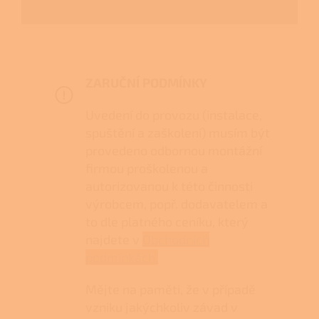
ZARUČNÍ PODMÍNKY
Uvedení do provozu (instalace,
spuštění a zaškolení) musím být
provedeno odbornou montážní
firmou proškolenou a
autorizovanou k této činnosti
výrobcem, popř. dodavatelem a
to dle platného ceníku, který
najdete v
Obchodních
podmínkách.
Mějte na paměti, že v případě
vzniku jakýchkoliv závad v