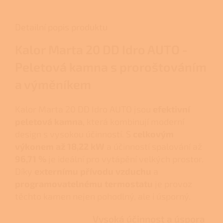
Detailní popis produktu
Kalor Marta 20 DD Idro AUTO -
Peletová kamna s proroštováním
a výměníkem
Kalor Marta 20 DD Idro AUTO jsou
efektivní
peletová kamna
, která kombinují moderní
design s vysokou účinností. S
celkovým
výkonem až 18,22 kW
a účinností spalování až
96,71 %
je ideální pro vytápění velkých prostor.
Díky
externímu přívodu vzduchu
a
programovatelnému termostatu
je provoz
těchto kamen nejen pohodlný, ale i úsporný.
Vysoká účinnost a úspora