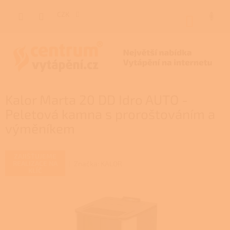
Přejít
na
CZK
NÁKUP
obsah
KOŠÍK
Kalor Marta 20 DD Idro AUTO -
Peletová kamna s proroštováním a
výměníkem
ZAJIŠŤUJEME
Značka:
KALOR
REALIZACE NA
KLÍČ