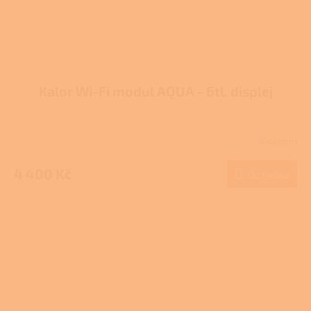
Kalor Wi-Fi modul AQUA - 6tl. displej
Skladem
4 400 Kč
Do košíku