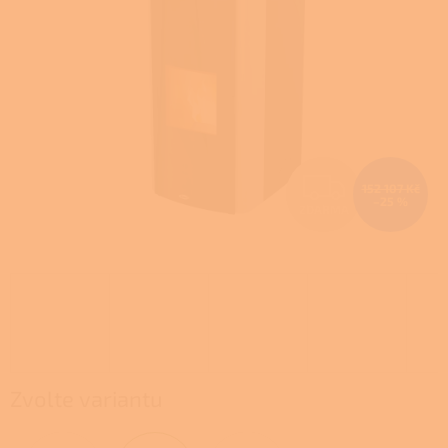
Z
152 107 Kč
–25 %
ZDARMA
D
A
R
M
A
Zvolte variantu