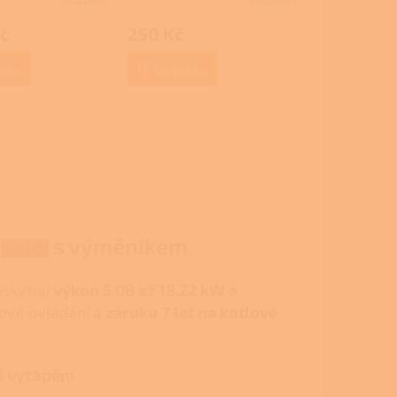
Průměrné
hodnocení
č
250 Kč
produktu
je
3,7
šíku
Do košíku
z
5
hvězdiček.
a
s výměníkem
pelety
skytují
výkon 5,08 až 18,22 kW
a
kové ovládání a
záruku 7 let na kotlové
é vytápění