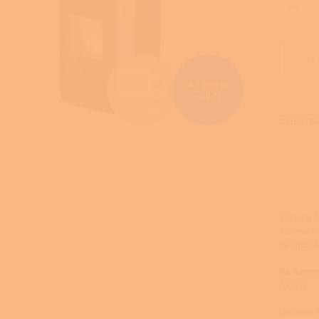
Z
143 318 Kč
–25 %
ZDARMA
D
Zdarma
A
R
Záruka 7 
kamna Ka
účinnost
M
Ke kamnů
AQUA
Detailní