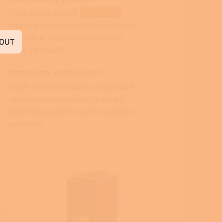
Programovatelný
termostat
,
týdenní režim a dálkové ovládání
usnadňují nastavení výkonu i
OUT
doby vytápění.
Kompletní vodní okruh
Integrované čerpadlo, expanzní
nádoba a bezpečnostní prvky
zjednodušují připojení k topnému
systému.
í a