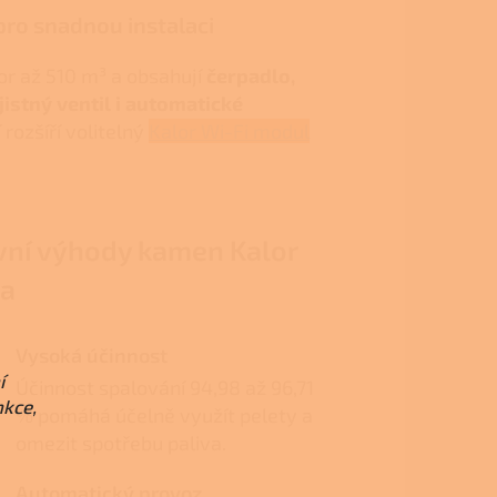
ro snadnou instalaci
or až 510 m³ a obsahují
čerpadlo,
istný ventil i automatické
í rozšíří volitelný
Kalor Wi-Fi modul
vní výhody kamen Kalor
ia
Vysoká účinnost
í
Účinnost spalování 94,98 až 96,71
nkce,
% pomáhá účelně využít pelety a
omezit spotřebu paliva.
Automatický provoz