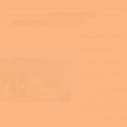
erčních prostor. Na jaře a na podzim využijete také tep
dávané pláštěm.
Instalaci a uvedení do provozu svěřt
orizované firmě
dle
obchodních podmínek
. Pro údržbu
žijte
vysavače na popel Ashley Lavor
.
Jsme autorizovaný z
Garantujeme
100% originální v
Distribuční sklad v
skladem
Záruční a pozáruční
Dopravu po celé Če
Odborné technické 
Profesionální insta