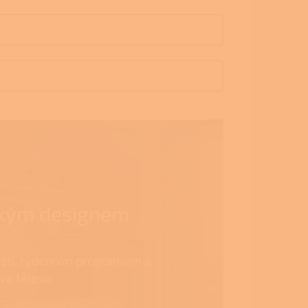
lským designem
stí, týdenním programem a
vé těleso.