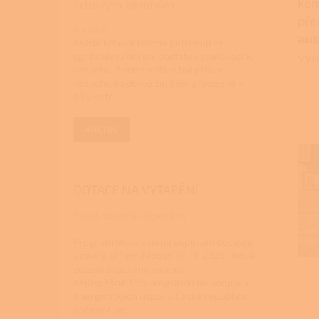
kom
krbovým kamnům
pře
9.3.2026
aut
Každá krbová kamna potřebují ke
vyu
správnému hoření dostatek spalovacího
vzduchu. Zatímco dříve byl přísun
vzduchu do domů zajištěn přirozeně –
díky netě...
ARCHIV
DOTACE NA VYTÁPĚNÍ
Nová zelená úsporám
Program Nová zelená úsporám dočasně
uzavírá příjem žádostí 10. 11. 2025 Nová
zelená úsporám, jeden z
nejúspěšnějších programů na podporu
energetických úspor v České republice,
dočasně uz...