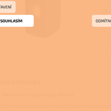
TAVENÍ
SOUHLASÍM
ODMÍTN
zor odborníka
 hlavní zdroj i přechodné období
el doporučujeme pro automatické vytápění domácnost