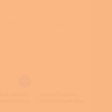
ZEPTAT SE
HLÍDAT
SDÍLET
1 701 Kč
–8 %
ová redukce
Faren Fireglass -
letová kamna
Chemický čistič skla
a kotle
Skladem
Skladem