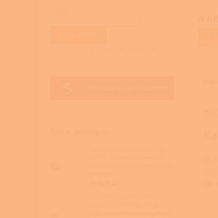
Heslo
4 4
PŘIHLÁSIT SE
D
Nová registrace
Zapomenuté heslo
nebo
Popi
Přihlásit se přes Seznam
Det
Top 4 produkty
Ka
Kalor Francesca Idro 17 DD
AUTO - Peletová kamna s
Aut
proroštováním a výměníkem
úči
DOTACE
těl
95 505 Kč
THERMOROSSI BOSKY
COUNTRY 30 EVO5 FIORI -
Kuchyňská kamna na pevná