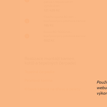
paliva s teplovodním
výměníkem
121 426 Kč
Fixační spona 80 mm -
kouřovod pro peletová kamna
195 Kč
Roura 80/1000mm -
kouřovod pro peletová kamna
882 Kč
Realizace montáží kamen,
kotlů a tepelných čerpadel
Tepelná čerpadla
Peletová kamna
Použí
webu 
Krbová kamna na dřevo a pelety
výkon