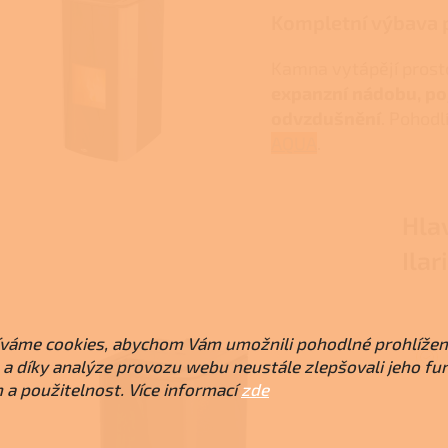
Kompletní výbava p
Kamna vytápějí prost
expanzní nádobu, poj
odvzdušnění
. Pohodl
AQUA
.
Hla
Ilar
váme cookies, abychom Vám umožnili pohodlné prohlížen
a díky analýze provozu webu neustále zlepšovali jeho fu
 a použitelnost. Více informací
zde