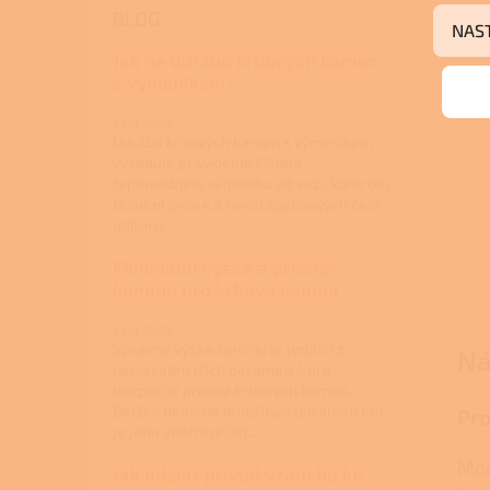
BLOG
NAS
Jak na údržbu krbových kamen
s výměníkem?
22.4.2026
Údržba krbových kamen s výměníkem
vyžaduje pravidelné čištění
teplovodního výměníku od sazí, kontrolu
těsnění dvířek a revizi spalinových cest
odborní...
Minimální výška a průměr
komínu pro krbová kamna
22.4.2026
Správná výška komínu je jedním z
Ná
nejzásadnějších parametrů pro
bezpečný provoz krbových kamen.
Dalším neméně důležitým parametrem
Pro
je jeho vnitřní prům...
Mod
Jak udělat přívod vzduchu ke