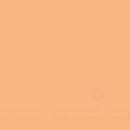
A
TISK
sející produkty
1 158 Kč
–8 %
lor Wi-Fi modul
T-kus s těsněním
Nerez
A - 6tl. displej
80/80 - kouřovod
pro pe
pro peletová kamna
Skladem
Skladem