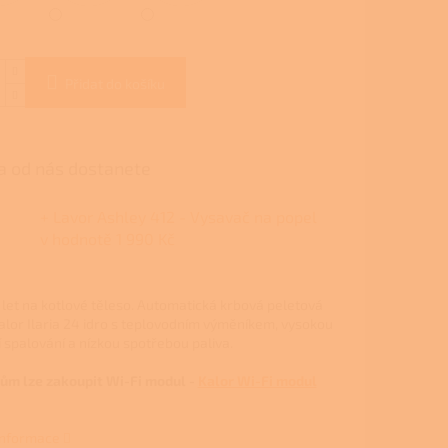
Přidat do košíku
 od nás dostanete
+ Lavor Ashley 412 - Vysavač na popel
v hodnotě 1 990 Kč
let na kotlové těleso.
Automatická krbová peletová
lor Ilaria 24 idro s teplovodním výměníkem, vysokou
í spalování a nízkou spotřebou paliva.
m lze zakoupit Wi-Fi modul -
Kalor Wi-Fi modul
 informace