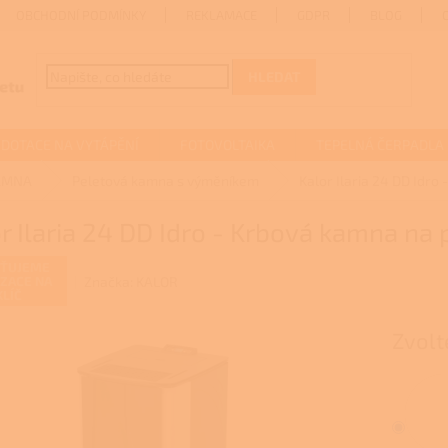
OBCHODNÍ PODMÍNKY
REKLAMACE
GDPR
BLOG
HLEDAT
DOTACE NA VYTÁPĚNÍ
FOTOVOLTAIKA
TEPELNÁ ČERPADLA
AMNA
Peletová kamna s výměníkem
Kalor Ilaria 24 DD Idr
r Ilaria 24 DD Idro - Krbová kamna na
ŠŤUJEME
Značka:
KALOR
IZACE NA
KLÍČ
Zvolt