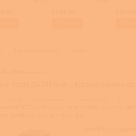
Průměrné
Průměrné
hodnocení
hodnocení
00 Kč
1 054 Kč
1 548 K
produktu
produktu
je
je
3,7
4,0
o košíku
Do košíku
Do ko
z
z
5
5
hvězdiček.
hvězdiček.
s
Související soubory (3)
Značka
ailní popis produktu
lor Ilaria 24 DD Idro - Krbová kamna n
omatická peletová kamna s teplovodním výměníkem po
nnost až 96,71 %. Nabízejí programovatelný provoz, dál
eso
. Standardní dodání je do 10 dnů.
Komfortní a úsporn