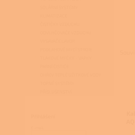
SOLÁRNÍ SYSTÉMY
KLIMATIZACE
ČISTIČKY VZDUCHU
ODVLHČOVAČE VZDUCHU
VYSAVAČE LAVOR
PODLAHOVÉ MYCÍ STROJE
Souvi
TLAKOVÉ MYČKY - VAPKY
PARNÍ ČISTIČE
OHŘEV TEPLÉ UŽITKOVÉ VODY
TOPNÉ SYSTÉMY
PŘÍSLUŠENSTVÍ
Ka
Přihlášení
AQU
E-mail