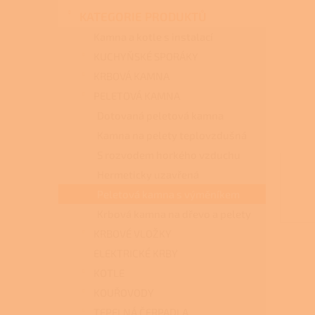
n
KATEGORIE PRODUKTŮ
e
l
Kamna a kotle s instalací
KUCHYŇSKÉ SPORÁKY
KRBOVÁ KAMNA
PELETOVÁ KAMNA
Dotovaná peletová kamna
Kamna na pelety teplovzdušná
S rozvodem horkého vzduchu
Hermeticky uzavřená
Peletová kamna s výměníkem
Krbová kamna na dřevo a pelety
KRBOVÉ VLOŽKY
ELEKTRICKÉ KRBY
KOTLE
KOUŘOVODY
TEPELNÁ ČERPADLA