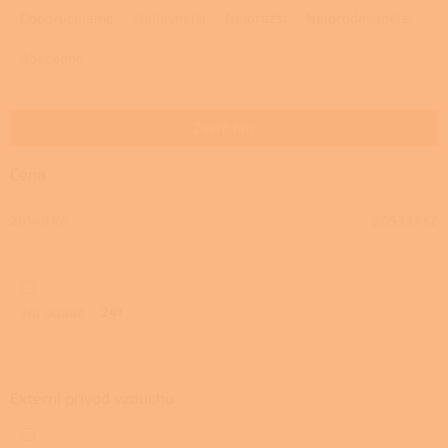
a
Doporučujeme
Nejlevnější
Nejdražší
Nejprodávanější
z
e
Abecedně
n
í
p
Zavřít filtr
r
o
Cena
d
u
26149
Kč
205337
Kč
k
t
ů
Na skladě
241
Externí přívod vzduchu