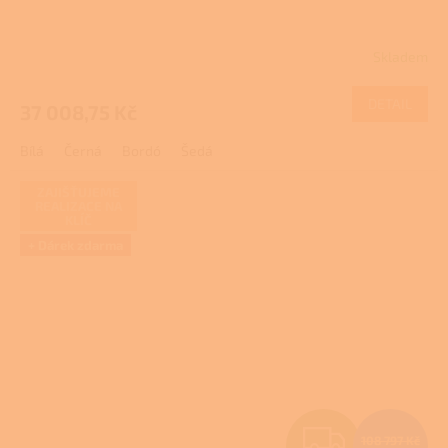
R
Skladem
Průměrné
M
hodnocení
produktu
DETAIL
37 008,75 Kč
A
je
2,5
Bílá
Černá
Bordó
Šedá
z
5
hvězdiček.
ZAJIŠŤUJEME
REALIZACE NA
KLÍČ
+ Dárek zdarma
Z
108 797 Kč