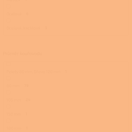
Ocelová
6
Ocelová, kachlová
3
Průměr kouřovodu
Pelety 80 mm, Dřevo 120 mm
1
80 mm
79
100 mm
24
150 mm
1
180 mm
1