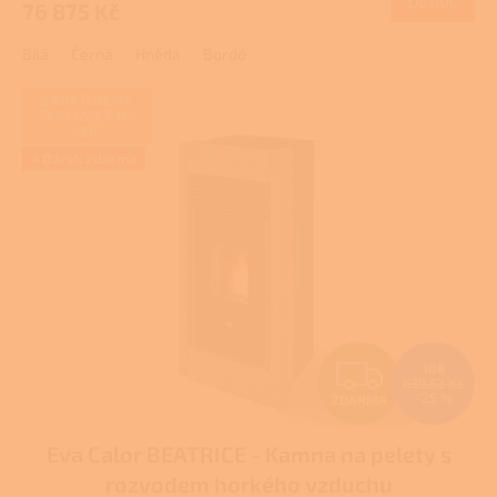
DETAIL
76 875 Kč
A
Bílá
Černá
Hnědá
Bordó
ZAJIŠŤUJEME
REALIZACE NA
KLÍČ
+ Dárek zdarma
Z
106
639,52 Kč
–25 %
ZDARMA
D
Eva Calor BEATRICE - Kamna na pelety s
A
rozvodem horkého vzduchu