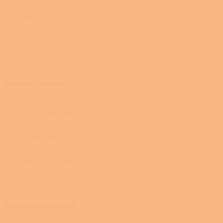
180 cm
1
80 cm
27
Rozmezí výkonu
Méně než 7 kW
45
7,1 - 10 kW
95
10,1 kW a více
101
Teplovodní výměník