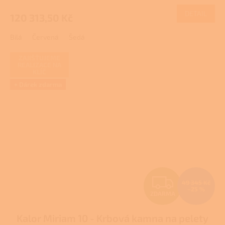
M
DETAIL
120 313,50 Kč
A
Bílá
Červená
Šedá
ZAJIŠŤUJEME
REALIZACE NA
KLÍČ
+ Dárek zdarma
Z
49 345 Kč
–25 %
ZDARMA
D
Kalor Miriam 10 - Krbová kamna na pelety
A