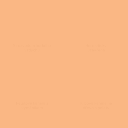
S rozvodem horkého
Hermeticky
vzduchu
uzavřená
Peletová kamna s
Krbová kamna na
výměníkem
dřevo a pelety
Ř