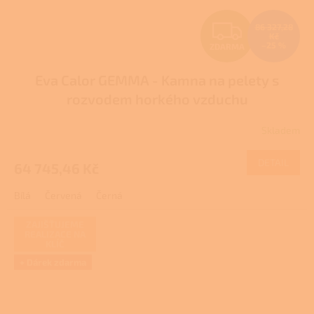
Z
86 327,28
Kč
–25 %
ZDARMA
D
Eva Calor GEMMA - Kamna na pelety s
A
rozvodem horkého vzduchu
R
Skladem
M
DETAIL
64 745,46 Kč
A
Bílá
Červená
Černá
ZAJIŠŤUJEME
REALIZACE NA
KLÍČ
+ Dárek zdarma