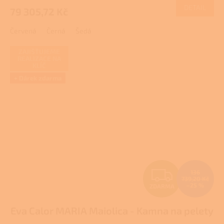
DETAIL
79 305,72 Kč
A
Červená
Černá
Šedá
ZAJIŠŤUJEME
REALIZACE NA
KLÍČ
+ Dárek zdarma
Z
136
739,20 Kč
–25 %
ZDARMA
D
Eva Calor MARIA Maiolica - Kamna na pelety
A