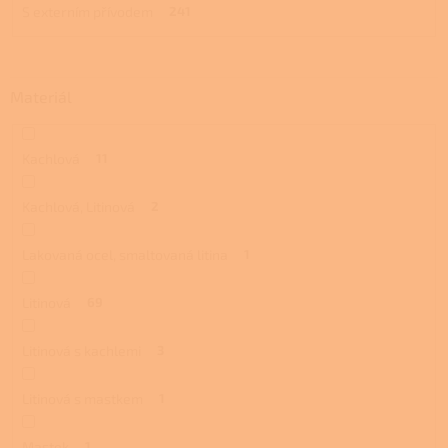
S externím přívodem
241
Materiál
Kachlová
11
Kachlová, Litinová
2
Lakovaná ocel, smaltovaná litina
1
Litinová
69
Litinová s kachlemi
3
Litinová s mastkem
1
Mastek
1