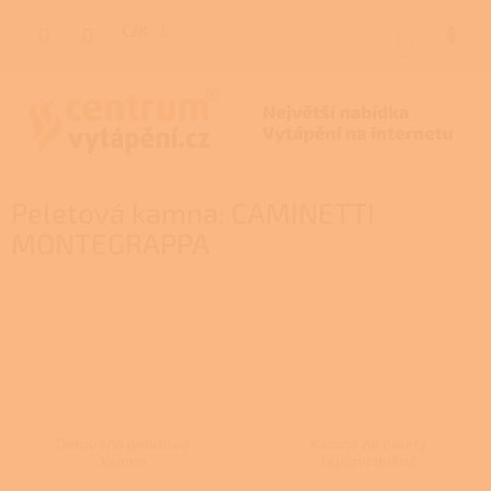
Přejít
na
CZK
NÁKUP
obsah
KOŠÍK
Peletová kamna: CAMINETTI
MONTEGRAPPA
Dotovaná peletová
Kamna na pelety
kamna
teplovzdušná