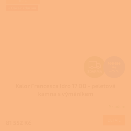
KLÍČ
+ Dárek zdarma
Z
108 736
Kč
–25 %
ZDARMA
D
Kalor Francesca Idro 17 DD - peletová
A
kamna s výměníkem
R
Skladem
Průměrné
M
hodnocení
produktu
DETAIL
81 552 Kč
A
je
3,9