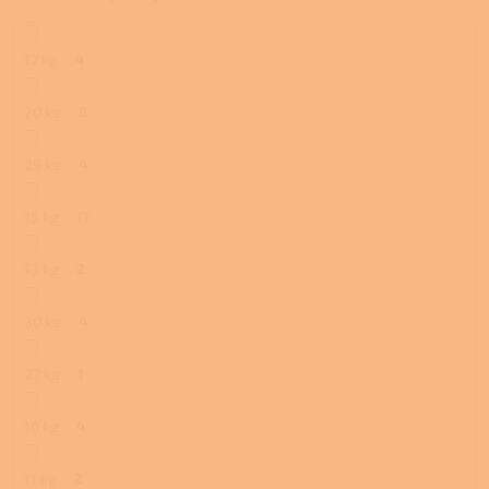
17 kg
4
20 kg
8
29 kg
4
15 kg
11
13 kg
2
30 kg
4
27 kg
1
10 kg
4
11 kg
2