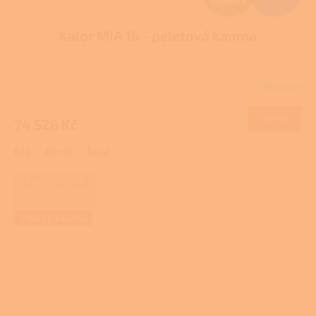
ZDARMA
D
Kalor MIA 16 - peletová kamna
A
R
Skladem
M
DETAIL
74 526 Kč
A
Bílá
Bordó
Šedá
ZAJIŠŤUJEME
REALIZACE NA
KLÍČ
+ Dárek zdarma