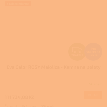
+ Dárek zdarma
Z
148
965,44 Kč
–25 %
ZDARMA
D
Eva Calor ROSY Maiolica - Kamna na pelety
A
R
Skladem
M
DETAIL
111 724,08 Kč
A
Červená
Krémová
Oříšková