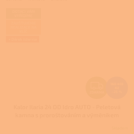
DOTACI VÁM
VYŘÍDÍME
ZAJIŠŤUJEME
REALIZACE NA
KLÍČ
+ Dárek zdarma
Z
160 418
Kč
–25 %
ZDARMA
D
Kalor Ilaria 24 DD Idro AUTO - Peletová
A
kamna s proroštováním a výměníkem
R
DOTACE
Skladem