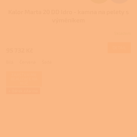
D
Kalor Marta 20 DD Idro - kamna na pelety s
A
výměníkem
R
Skladem
Průměrné
M
hodnocení
produktu
DETAIL
95 732 Kč
A
je
5,0
Bílá
Červená
Šedá
z
5
hvězdiček.
ZAJIŠŤUJEME
REALIZACE NA
KLÍČ
+ Dárek zdarma