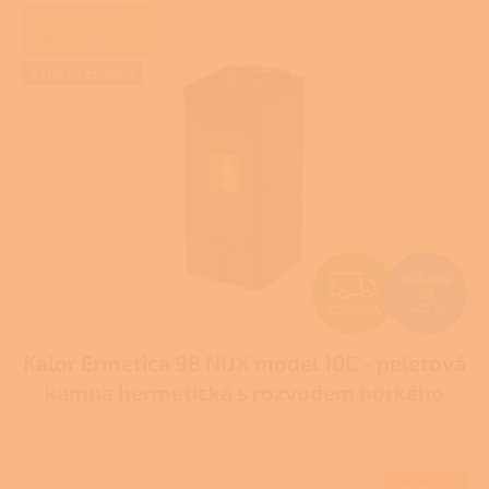
V
ZAJIŠŤUJEME
ý
REALIZACE NA
KLÍČ
p
i
+ Dárek zdarma
s
p
r
o
d
u
k
t
Z
102 500
ů
Kč
–25 %
ZDARMA
D
Kalor Ermetica 98 NUX model 10C - peletová
A
kamna hermetická s rozvodem horkého
R
vzduchu
Skladem
M