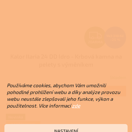
Z
143 318 Kč
–25 %
ZDARMA
D
Kalor Ilaria 24 DD Idro - Krbová kamna na
A
pelety s výměníkem
R
Skladem
Průměrné
M
hodnocení
Používáme cookies, abychom Vám umožnili
produktu
DETAIL
pohodlné prohlížení webu a díky analýze provozu
107 488,50 Kč
A
je
webu neustále zlepšovali jeho funkce, výkon a
3,7
Bílá
Červená
Černá, hnědá
použitelnost. Více informací
zde
z
5
hvězdiček.
Novinka
ZAJIŠŤUJEME
REALIZACE NA
NASTAVENÍ