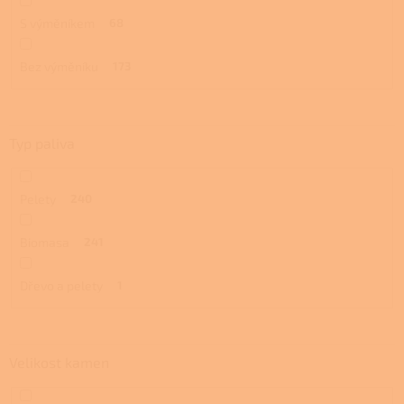
S výměníkem
68
Bez výměníku
173
Typ paliva
Pelety
240
Biomasa
241
Dřevo a pelety
1
Velikost kamen