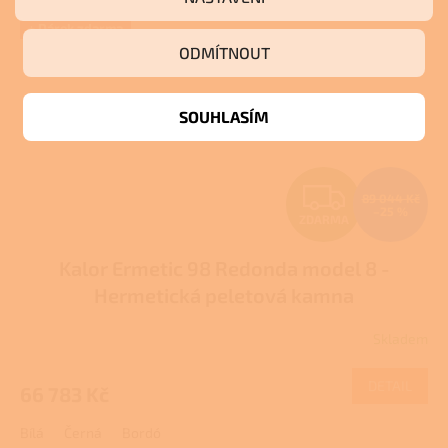
KLÍČ
+ Dárek zdarma
ODMÍTNOUT
SOUHLASÍM
Z
89 044 Kč
–25 %
ZDARMA
D
Kalor Ermetic 98 Redonda model 8 -
A
Hermetická peletová kamna
R
Skladem
M
DETAIL
66 783 Kč
A
Bílá
Černá
Bordó