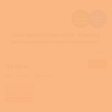
Z
172 261 Kč
–25 %
ZDARMA
D
Kalor Ada 28 DD Idro AUTO - Peletová
A
kamna s proroštováním a výměníkem -
R
DOTACE
Skladem
M
DETAIL
129 196 Kč
A
Bílá
Červená
Šedo černá
ZAJIŠŤUJEME
REALIZACE NA
KLÍČ
+ Dárek zdarma