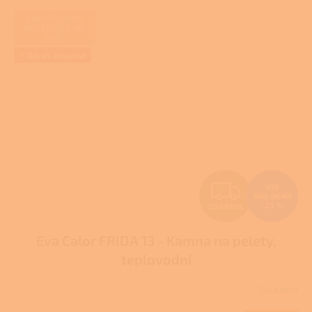
ZAJIŠŤUJEME
REALIZACE NA
KLÍČ
+ Dárek zdarma
Z
105
740,96 Kč
–25 %
ZDARMA
D
Eva Calor FRIDA 13 - Kamna na pelety,
A
teplovodní
R
Skladem
M