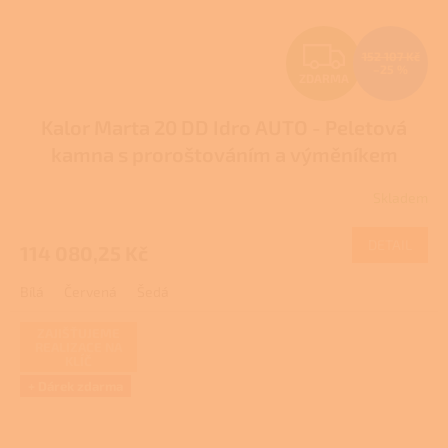
Z
152 107 Kč
–25 %
ZDARMA
D
Kalor Marta 20 DD Idro AUTO - Peletová
A
kamna s proroštováním a výměníkem
R
Skladem
M
DETAIL
114 080,25 Kč
A
Bílá
Červená
Šedá
ZAJIŠŤUJEME
REALIZACE NA
KLÍČ
+ Dárek zdarma