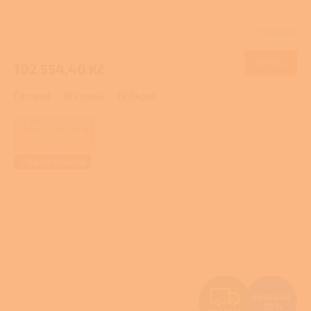
R
Skladem
M
DETAIL
102 554,40 Kč
A
Červená
Krémová
Oříšková
ZAJIŠŤUJEME
REALIZACE NA
KLÍČ
+ Dárek zdarma
Z
99 368 Kč
–25 %