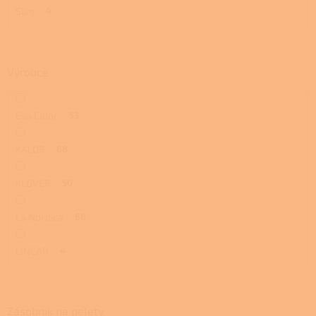
Slim
4
Výrobce
Eva Calòr
53
KALOR
68
KLOVER
50
La Nordica
66
LINCAR
4
Zásobník na pelety