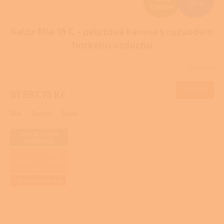
–25 %
ZDARMA
D
Kalor Mia 16 C - peletová kamna s rozvodem
A
horkého vzduchu
R
Skladem
M
DETAIL
81 597,75 Kč
A
Bílá
Bordó
Šedá
DOTACI VÁM
VYŘÍDÍME
ZAJIŠŤUJEME
REALIZACE NA
KLÍČ
+ Dárek zdarma