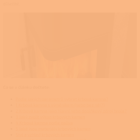
důležité.
Co se v článku dočtete:
Podle jakých parametrů vybrat krbová kamna?
1 Krbová kamna s výměníkem (nebo bez něj?)
2 Krbová kamna jako hlavní nebo doplňkový zdroj tepla?
3 Jaký zvolit výkon krbových kamen
4 Krbová kamna podle paliva
5 Jaké jsou materiály krbových kamen
Styl a vzhled krbových kamen