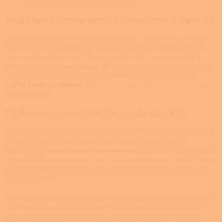
Kam můžete krbová kamna umístit?
Podle jakých parametrů vybrat krbová kamna?
Krbová kamna
jsou volně stojící zdroj tepla, ve kterém se k topení
využívá nejčastěji dřevo či pelety, odvod spalin je potom zajištěn
komínem. Dokáží spolehlivě vytopit celý dům, musíte ale
zvolit
správný typ a také
optimální výkon
. Dalšími důležitými faktory pro
vás jistě budou i typ používaného
paliva
a v neposlední řadě i
vzhled krbových kamen
, aby dokonale zapadly do interiéru. Jaké
jsou možnosti?
1 Krbová kamna s výměníkem (nebo bez něj?)
Rozhodnutí mezi krbovými kamny s výměníkem a bez něj je klíčové
proto, aby vybraný zdroj tepla optimálně plnil potřeby vaší
domácnosti.
Krbová kamna bez výměníku
jsou skvělou volbou pro
ty, kteří mají krbová kamna jako doplňkový zdroj tepla a chtějí si jimi
především zpříjemnit atmosféru v obytném pokoji a zlepšit si zde
tepelný komfort.
Pokud máte od nového zařízení pro vytápění vyšší očekávání, splní
je
krbová kamna s výměníkem
. Můžete je využít nejen k topení v
přilehlé místnosti, ale také k ohřevu vody v bojleru či k vytápění