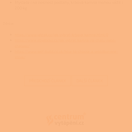
Myslete i na nosnost podlahy, krbová kamna mohou vážit i
200 kg
Zdroje:
https://www.jaktak.cz/jak-vybrat-krbova-kamna.html-0
https://www.obydlicko.cz/jak-vybrat-kamna-na-chatu-nebo-
chalupu/
https://www.self-build.co.uk/how-to-choose-a-woodburning-
stove/
PŘEDCHOZÍ ČLÁNEK
DALŠÍ ČLÁNEK
Z
á
p
a
t
í