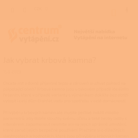
Přejít
na
CZK
NÁKUP
obsah
KOŠÍK
Jak vybrat krbová kamna?
15.8.2023
Chcete mít v domě příjemné teplo a zároveň si užívat pohled na
plápolající oheň? Krbová kamna jsou v takovém případě ideálním
řešením, které v případě varianty s výměníkem dokáže bez obtíží
vytopit i celý dům či ohřát vodu pro spotřebu v celé domácnosti.
Při výběru krbových kamen ale musíte pečlivě zvážit mnoho
parametrů, aby dobře sloužily svému účelu a také hezky ladily s
interiérem, zapomenout nesmíte ani na jejich správné umístění,
které zaručí jejich bezpečné používání. Přečtěte si o důležitých
vlastnostech a hodnotách, které jsou při výběru krbových kamen