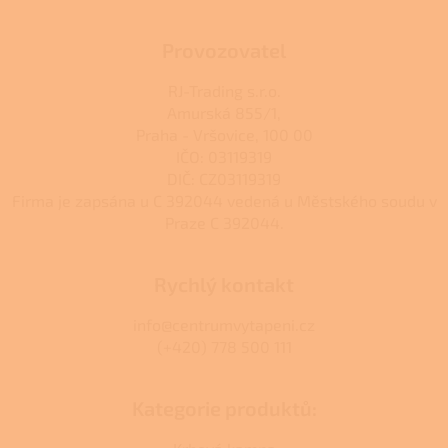
Provozovatel
RJ-Trading s.r.o.
Amurská 855/1,
Praha - Vršovice, 100 00
IČO: 03119319
DIČ: CZ03119319
Firma je zapsána u C 392044 vedená u Městského soudu v
Praze C 392044.
Rychlý kontakt
info@centrumvytapeni.cz
(+420) 778 500 111
Kategorie produktů: