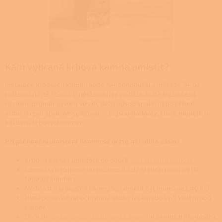
Kam vybraná krbová kamna umístit?
Instalace krbových kamen bude nejjednodušší v případě, že už
máte na místě komín. V některých případech bude třeba řešit
rozdílný průměr otvoru ve zdi, delší odvod spalin nebo přívod
vzduchu pro správné spalování - to jsou hodnoty, které najdete u
každých krbových kamen.
Pří plánování umístění kamen se držte několika zásad
Krbová kamna umístěte do dobře
větratelné místnosti
.
Kamna umisťujeme do místnosti, kde si chceme největší
tepelný komfort.
Místnost s krbovými kamny by neměla být menší než 40 m3.
Nezapomeňte na ochranné sklo, plech nebo vydláždění pod
kamny.
Dodržte
bezpečnou vzdálenost kamen
od okolních předmětů.