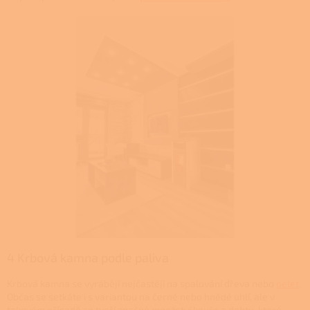
4 Krbová kamna podle paliva
Krbová kamna se vyrábějí nejčastěji na spalování dřeva nebo
pelet
.
Občas se setkáte i s variantou na černé nebo hnědé uhlí, ale v
takovém případě se tvoří značné množství kouře a dehtu, které