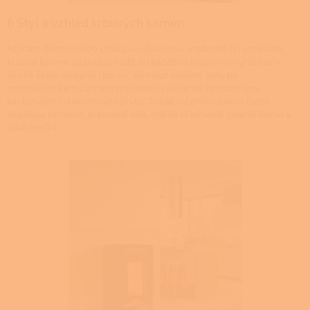
6 Styl a vzhled krbových kamen
Ať máte domov nebo chalupu vybavenou moderně či rustikálně,
krbová kamna se budou hodit do každého interiéru. Vyrábí se v
široké škále designů i barev, sáhnout můžete tedy po
minimalistickém černém provedení i variantě se zdobnými
kachlovými či kamennými prvky. Tradiční černou barvu často
doplňuje červená, krémová, bílá, hnědá či lahvově zelená barva a
také modrá.