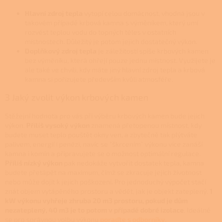
Hlavní zdroj tepla
vytopí celou domácnost, vhodná jsou v
takovém případě krbová kamna s výměníkem, který umí
rozvést teplou vodu do topných těles v ostatních
místnostech. Důležitý je potom jejich dostatečný výkon.
Doplňkový zdroj tepla
je záležitostí spíše krbových kamen
bez výměníku, která ohřejí pouze jednu místnost. Využijete je
ale také ve chvíli, kdy máte jiný hlavní zdroj tepla a krbová
kamna si pořizujete především kvůli atmosféře.
3 Jaký zvolit výkon krbových kamen
Stěžejní hodnota pro vás při výběru krbových kamen bude jejich
výkon.
Příliš vysoký výkon
znamená přetopenou místnost, kdy
budete muset teplo pouštět okny ven, a zbytečně tak plýtváte
palivem, energií i penězi, navíc se “škrcením” výkonu více zanáší
kamna i komín a připravujete se o možnost optimální regulace.
Příliš nízký výkon
pak nedokáže vytvořit dostatek tepla, kamna
budete přetápět na maximum, čímž se zkracuje jejich životnost
nebo může dojít k jejich poškození. Pro jednoduchý výpočet stačí
znát objem vytápěného prostoru a vědět, jak je objekt zateplený.
1
kW výkonu vyhřeje zhruba 20 m
3 prostoru, pokud je dům
nezateplený, 40 m3
je to potom v případě dobré izolace
. Ideálně
se pro správnou volbu výkonu
poraďte s odborníky
.