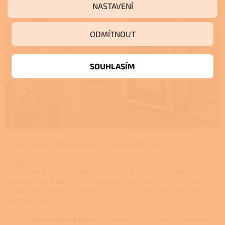
NASTAVENÍ
ODMÍTNOUT
SOUHLASÍM
5 Jaké jsou materiály krbových kamen
Použité materiály k výrobě krbových kamen ovlivňují nejenom jejich
vzhled, ale také vlastnosti a samozřejmě cenu. Nejčastěji se
používá litina, dalším materiálem jsou ocelové či jiné plechy a také
šamot, kachle nebo keramika. Všechny tyto materiály se také
navzájem kombinují.
Litinová krbová kamna
jsou klasikou, která vám nabídne