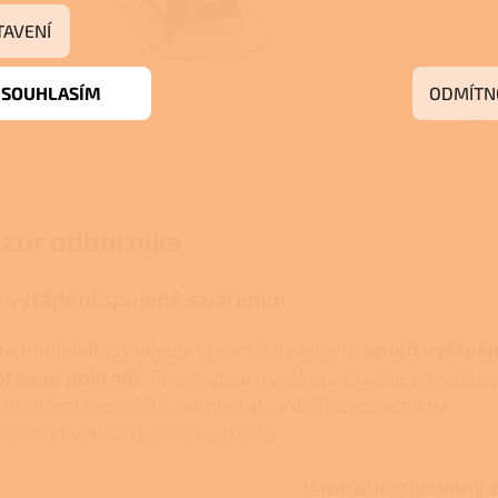
TAVENÍ
SOUHLASÍM
ODMÍTN
zor odborníka
 vytápění spojené s vařením
to model doporučujeme tam, kde chcete
spojit vytápěn
pravou pokrmů
. Při provozu využijete otočné prorošto
 otevření topeniště, samostatná dvířka popelníku i
undární vzduch pro oplach skla.
Jsme autorizovaný 