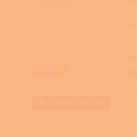
z
PŘÍSLUŠENSTVÍ
5
hvězdi
Popi
Přihlášení
E-mail
Det
Heslo
LI
PŘIHLÁSIT SE
Dvo
Nová registrace
Zapomenuté heslo
výk
lit
nebo
Přihlásit se přes Seznam
Top 4 produkty