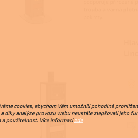
podporuje přirozené 
trouba a varná plotn
pokrmy.
Hla
Linc
váme cookies, abychom Vám umožnili pohodlné prohlížen
a díky analýze provozu webu neustále zlepšovali jeho fu
 a použitelnost. Více informací
zde