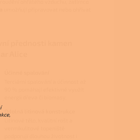
proudění ohřátého vzduchu, zatímco
a
umožňují připravovat nebo ohřívat
vní přednosti kamen
ar Alice
Účinné spalování
Terciární spalování a účinnost až
90 % pomáhají efektivně využít
energii dřeva či biomasy.
í
Odolná litinová konstrukce
nkce,
Litinové tělo, kvalitní rošt a
vermikulitové topeniště
podporují dlouhou životnost i