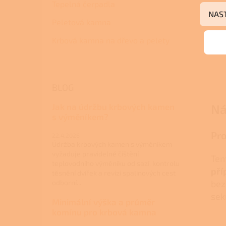
Tepelná čerpadla
NAS
Peletová kamna
Krbová kamna na dřevo a pelety
BLOG
Jak na údržbu krbových kamen
Ná
s výměníkem?
Pro
22.4.2026
Údržba krbových kamen s výměníkem
vyžaduje pravidelné čištění
Ten
teplovodního výměníku od sazí, kontrolu
pří
těsnění dvířek a revizi spalinových cest
odborní...
bez
sek
Minimální výška a průměr
komínu pro krbová kamna