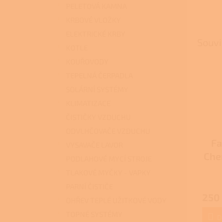
PELETOVÁ KAMNA
KRBOVÉ VLOŽKY
ELEKTRICKÉ KRBY
Souvi
KOTLE
KOUŘOVODY
TEPELNÁ ČERPADLA
SOLÁRNÍ SYSTÉMY
KLIMATIZACE
ČISTIČKY VZDUCHU
ODVLHČOVAČE VZDUCHU
Fa
VYSAVAČE LAVOR
Chem
PODLAHOVÉ MYCÍ STROJE
TLAKOVÉ MYČKY - VAPKY
Průmě
PARNÍ ČISTIČE
hodno
250
produ
OHŘEV TEPLÉ UŽITKOVÉ VODY
je
TOPNÉ SYSTÉMY
3,7
D