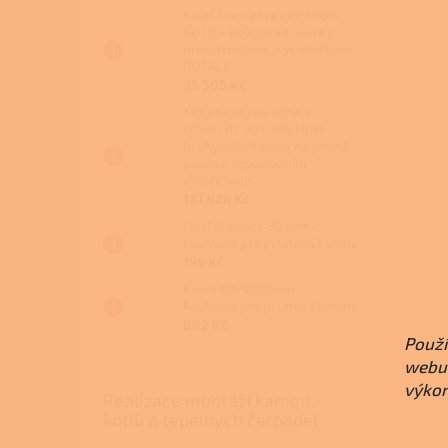
Kalor Francesca Idro 17 DD
AUTO - Peletová kamna s
proroštováním a výměníkem
DOTACE
95 505 Kč
THERMOROSSI BOSKY
COUNTRY 30 EVO5 FIORI -
Kuchyňská kamna na pevná
paliva s teplovodním
výměníkem
121 426 Kč
Fixační spona 80 mm -
kouřovod pro peletová kamna
195 Kč
Roura 80/1000mm -
kouřovod pro peletová kamna
882 Kč
Použí
webu 
výkon
Realizace montáží kamen,
kotlů a tepelných čerpadel