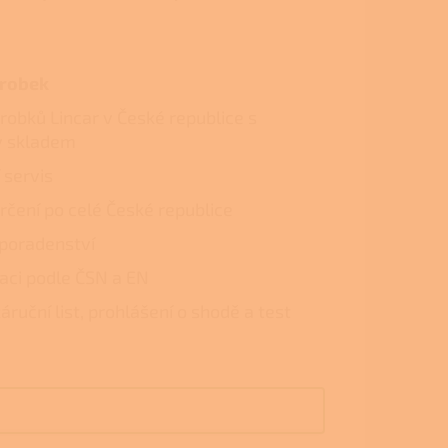
ýrobek
ýrobků Lincar v České republice s
y skladem
 servis
rčení po celé České republice
poradenství
laci podle ČSN a EN
áruční list, prohlášení o shodě a test