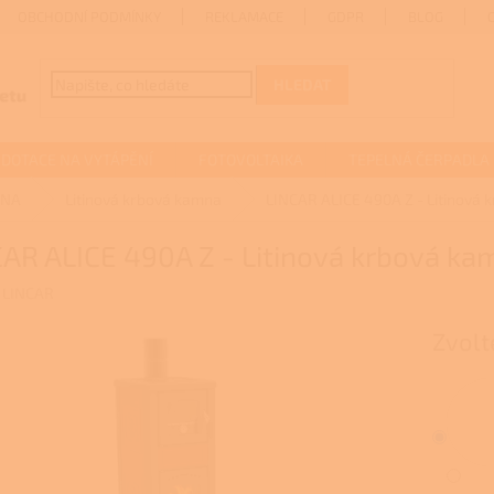
OBCHODNÍ PODMÍNKY
REKLAMACE
GDPR
BLOG
HLEDAT
DOTACE NA VYTÁPĚNÍ
FOTOVOLTAIKA
TEPELNÁ ČERPADLA
MNA
Litinová krbová kamna
LINCAR ALICE 490A Z - Litinová 
AR ALICE 490A Z - Litinová krbová ka
:
LINCAR
Zvolt