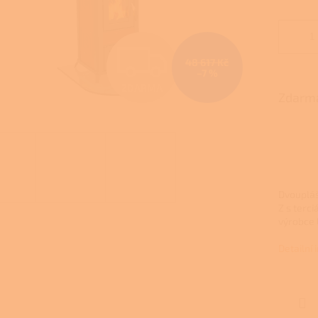
Z
48 617 Kč
–7 %
ZDARMA
D
Zdarma
A
R
Dvoupláš
Z s terc
výrobce 
M
Detailní
A