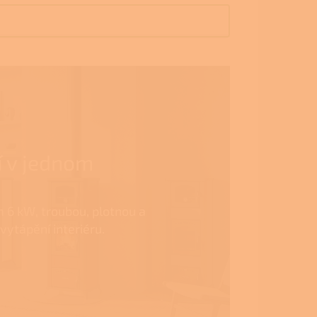
í v jednom
 6 kW, troubou, plotnou a
vytápění interiéru.