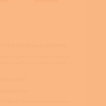
z
5
hvězdiček.
amna s troubou a plotnou
dnom elegantním provedení. Nabízejí
itové topeniště a odolnou konstrukci z
ktické vaření
denní provoz
 až
150 m³
. Dvouplášťová konstrukce