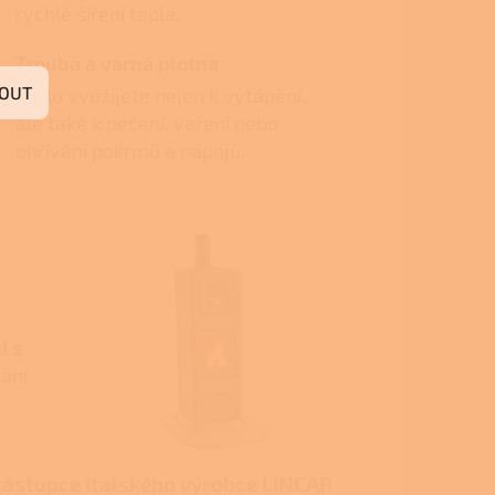
rychlé šíření tepla.
Trouba a varná plotna
OUT
Teplo využijete nejen k vytápění,
ale také k pečení, vaření nebo
ohřívání pokrmů a nápojů.
í s
vání
zástupce italského výrobce LINCAR