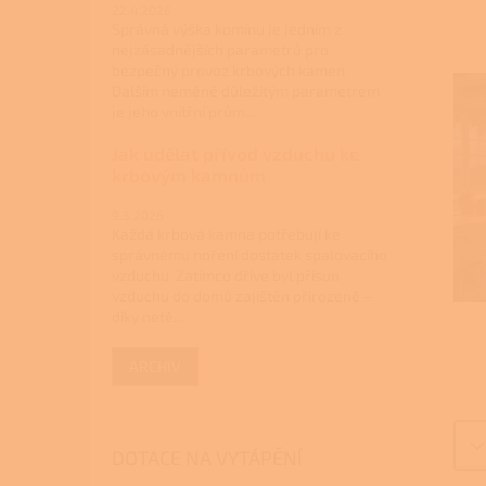
22.4.2026
Správná výška komínu je jedním z
nejzásadnějších parametrů pro
bezpečný provoz krbových kamen.
Dalším neméně důležitým parametrem
je jeho vnitřní prům...
Jak udělat přívod vzduchu ke
krbovým kamnům
9.3.2026
Každá krbová kamna potřebují ke
správnému hoření dostatek spalovacího
vzduchu. Zatímco dříve byl přísun
vzduchu do domů zajištěn přirozeně –
díky netě...
ARCHIV
DOTACE NA VYTÁPĚNÍ