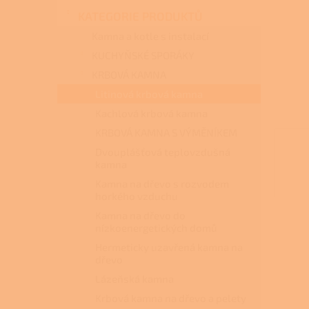
n
KATEGORIE PRODUKTŮ
e
l
Kamna a kotle s instalací
KUCHYŇSKÉ SPORÁKY
KRBOVÁ KAMNA
Litinová krbová kamna
Kachlová krbová kamna
KRBOVÁ KAMNA S VÝMĚNÍKEM
Dvouplášťová teplovzdušná
kamna
Kamna na dřevo s rozvodem
horkého vzduchu
Kamna na dřevo do
nízkoenergetických domů
Hermeticky uzavřená kamna na
dřevo
Lázeňská kamna
Krbová kamna na dřevo a pelety