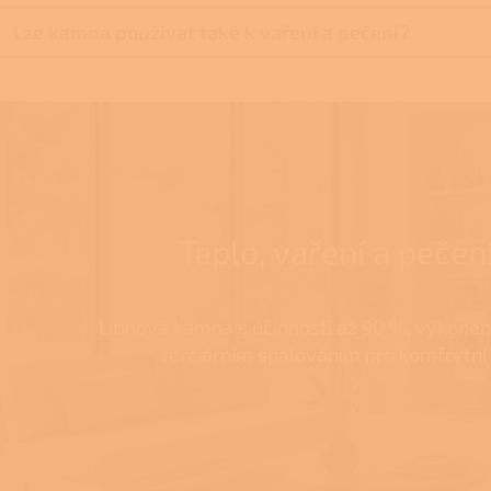
Lze kamna používat také k vaření a pečení?
Teplo, vaření a pečen
Litinová kamna s účinností až 90 %, výkonem
terciárním spalováním pro komfortní 