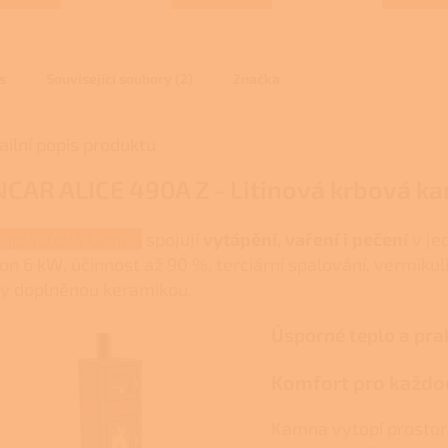
ček.
s
Související soubory (2)
Značka
ailní popis produktu
NCAR ALICE 490A Z - Litinová krbová k
uplášťová kamna
spojují
vytápění, vaření i pečení
v je
on 6 kW, účinnost až 90 %, terciární spalování, vermikul
iny doplněnou keramikou.
Úsporné teplo a pra
Komfort pro každo
Kamna vytopí prostor