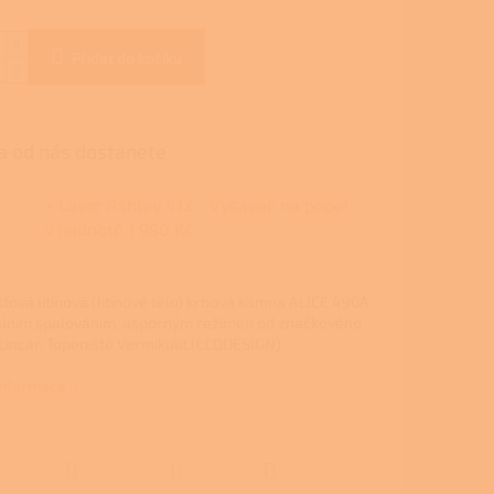
Přidat do košíku
 od nás dostanete
+ Lavor Ashley 412 - Vysavač na popel
v hodnotě 1 990 Kč
ťová litinová (litinové tělo) krbová kamna ALICE 490A
iálním spalováním, úsporným režimen od značkového
Lincar. Topeniště Vermikulit.(ECODESIGN)
 informace