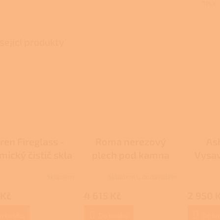
TISK
sející produkty
ren Fireglass -
Roma nerezový
As
ický čistič skla
plech pod kamna
Vysav
Skladem
Skladem u dodavatele
rné
cení
 Kč
4 615 Kč
2 950 
ktu
o košíku
Do košíku
Do ko