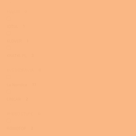
HWAM
0
JOTUL
1
KLOVER
1
KRATKI. PL
3
KVS MORAVIA
0
La Nordica
17
LINCAR
2
PHEBO STUFE
0
ROMOTOP
2