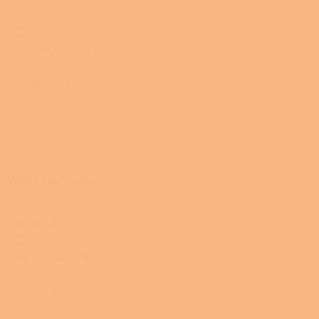
SCAN
0
THERMOROSSI
1
THORMA
1
VERNER
0
Vývod kouřovodu
Horní
21
Horní/zadní
15
Zadní
5