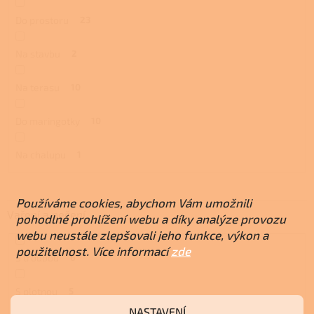
Do prostoru
23
Na stavbu
2
Na terasu
10
Do maringotky
10
Na chalupu
1
Používáme cookies, abychom Vám umožnili
Vaření a pečení
pohodlné prohlížení webu a díky analýze provozu
webu neustále zlepšovali jeho funkce, výkon a
použitelnost. Více informací
zde
S troubou
6
S plotnou
5
NASTAVENÍ