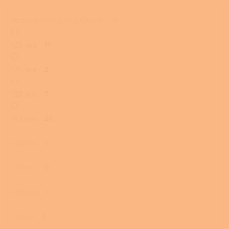
Pelety 80 mm, Dřevo 120 mm
0
120 mm
11
125 mm
2
130 mm
7
150 mm
20
160 mm
0
180 mm
0
200 mm
0
180 cm
0