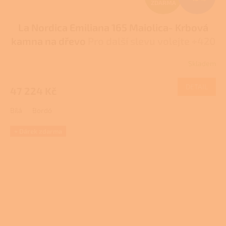
ZDARMA
D
La Nordica Emiliana 165 Maiolica- Krbová
A
kamna na dřevo
Pro další slevu volejte +420
R
778 500 111
Skladem
M
DETAIL
47 224 Kč
A
Bílá
Bordó
+ Dárek zdarma