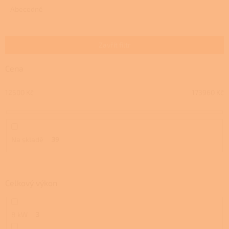
e
Abecedně
n
í
p
Zavřít filtr
r
o
Cena
d
u
12500
Kč
173960
Kč
k
t
ů
Na skladě
39
Celkový výkon
8 kW
3