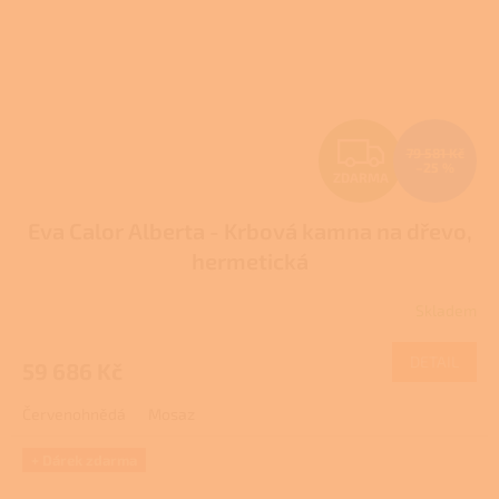
Z
79 581 Kč
–25 %
ZDARMA
D
Eva Calor Alberta - Krbová kamna na dřevo,
A
hermetická
R
Skladem
M
DETAIL
59 686 Kč
A
Červenohnědá
Mosaz
+ Dárek zdarma