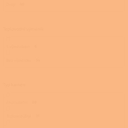
Dvojí
40
Teplovodní výměník
S výměníkem
6
Bez výměníku
34
Typ kamen
Akumulační
28
Teplovzdušná
31