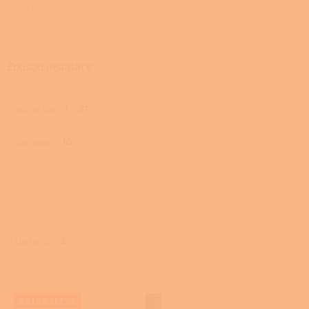
Horní uprostřed
0
Způsob instalace
Volně stojící
37
Na noze
10
Sloupová
0
Závěsná
0
Do rohu
2
V
EXTRA SLEVA
ý