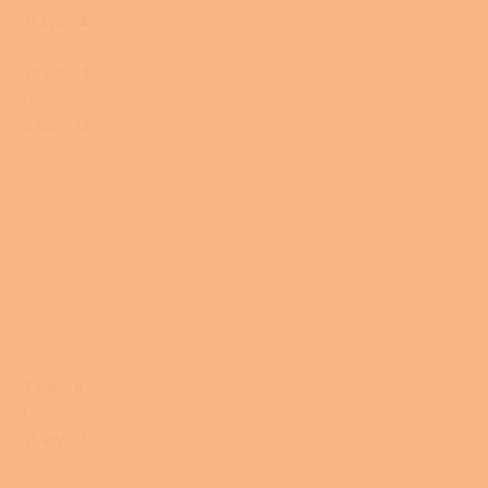
11 kW
2
10 kW
2
6 kW
13
13 kW
0
14 kW
0
12 kW
0
20 kW
0
7 kW
4
15 kW
1