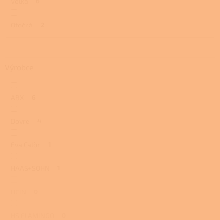
Velká
6
Otočná
2
Výrobce
ABX
6
Dovre
4
Eva Calòr
1
HAAS+SOHN
1
HEIN
0
HS FLAMINGO
0