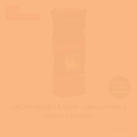
Akce
+ Dárek zdarma
Z
ZDARMA
D
LINCAR MONELLA 185 N - Litinová krbová
A
kamna s troubou
R
Skladem
M