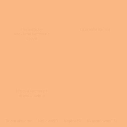
Hermeticky
Lázeňská kamna
uzavřená kamna na
dřevo
Krbová kamna na
dřevo a pelety
Ř
a
Doporučujeme
Nejlevnější
Nejdražší
Nejprodávanější
z