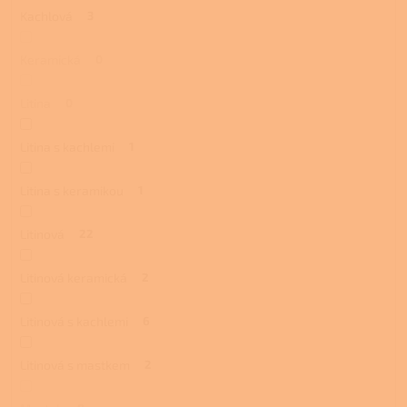
Kachlová
3
Keramická
0
Litina
0
Litina s kachlemi
1
Litina s keramikou
1
Litinová
22
Litinová keramická
2
Litinová s kachlemi
6
Litinová s mastkem
2