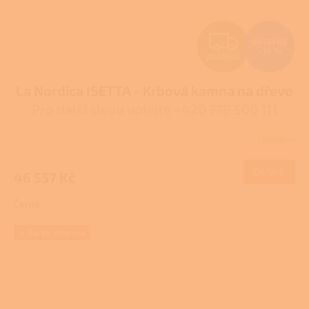
Z
51 731 Kč
–10 %
ZDARMA
D
La Nordica ISETTA - Krbová kamna na dřevo
A
Pro další slevu volejte +420 778 500 111
R
Skladem
Průměrné
M
hodnocení
produktu
DETAIL
46 557 Kč
A
je
3,9
Černá
z
5
hvězdiček.
+ Dárek zdarma