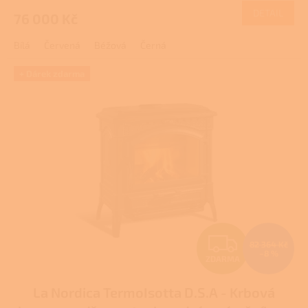
DETAIL
76 000 Kč
A
Bílá
Červená
Béžová
Černá
+ Dárek zdarma
Z
82 364 Kč
–8 %
ZDARMA
D
La Nordica TermoIsotta D.S.A - Krbová
A