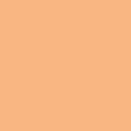
16 kW
1
9 kW
4
5 kW
9
21 kW
0
25 kW
0
10 kW/13 kW uhlí
0
10kW / 13kW uhlí
0
4 kW
1
7kW
0
23,0 kW
0