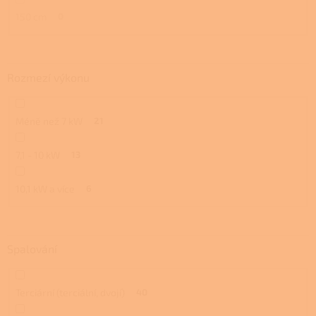
150 cm
0
Rozmezí výkonu
Méně než 7 kW
21
7,1 - 10 kW
13
10,1 kW a více
6
Spalování
Terciární (terciální, dvojí)
40