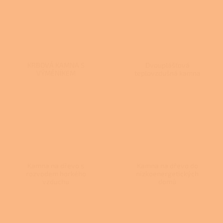
KRBOVÁ KAMNA S
Dvouplášťová
VÝMĚNÍKEM
teplovzdušná kamna
Kamna na dřevo s
Kamna na dřevo do
rozvodem horkého
nízkoenergetických
vzduchu
domů