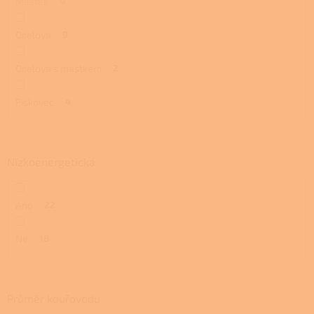
Mastek
0
Ocelová
9
Ocelová s mastkem
2
Pískovec
4
Nízkoenergetická
Ano
22
Ne
18
Průměr kouřovodu