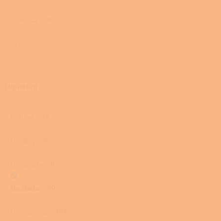
Biomasa
40
Dřevo a pelety
0
Umístění
Rohová
10
Do dílny
6
Do garáže
8
Na chatu
40
Do interiéru
545