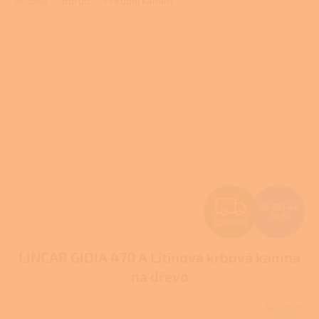
Béžová
Bordó
Přírodní kámen
z
5
hvězdiček.
Z
30 831 Kč
–18 %
ZDARMA
D
LINCAR GIOIA 470 A Litinová krbová kamna
A
na dřevo
R
Skladem
Průměrné