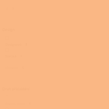
11
0
Design
Designová
3
Norská
1
Moderní
0
Druh přikládání
Přední, zadní
0