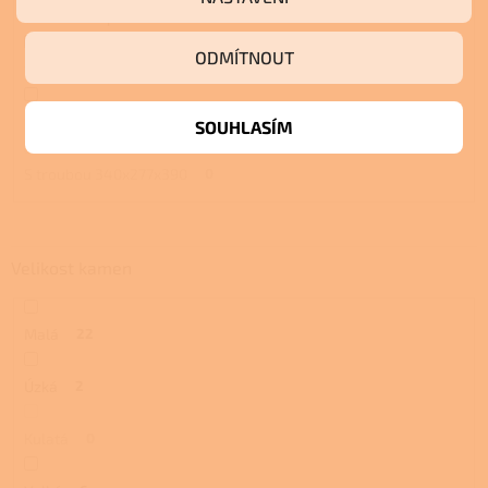
S troubou a plotnou
4
ODMÍTNOUT
S pecí
3
S pecí a plotnou
3
SOUHLASÍM
S troubou 340x277x390
0
Velikost kamen
Malá
22
Úzká
2
Kulatá
0