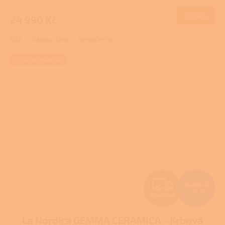
M
hodnocení
produktu
DETAIL
24 990 Kč
A
je
3,8
Bílá
Cappuccino
Šedočerná
z
5
hvězdiček.
+ Dárek zdarma
Z
31 868 Kč
–10 %
ZDARMA
D
La Nordica GEMMA CERAMICA - Krbová