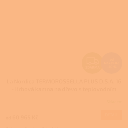
Z
od
67 739 Kč
–10 %
ZDARMA
D
La Nordica TERMOROSSELLA PLUS D.S.A. 16
A
- Krbová kamna na dřevo s teplovodním
R
výměníkem
Pro další slevu volejte +420 778
Skladem
Průměrné
500 111
M
hodnocení
produktu
DETAIL
60 965 Kč
od
A
je
3,0