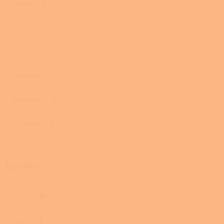
Mastek
2
S ventilátorem
0
Horkovzdušná
0
Stáložárná
5
Zplynovací
5
Prosklená
1
Typ paliva
Dřevo
39
Pelety
1