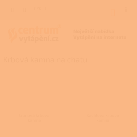
Přejít
na
CZK
NÁKUP
obsah
KOŠÍK
Krbová kamna na chatu
Litinová krbová
Kachlová krbová
kamna
kamna