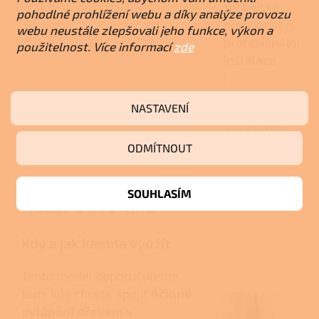
technické
pohodlné prohlížení webu a díky analýze provozu
poradenství,
webu neustále zlepšovali jeho funkce, výkon a
profesionální
použitelnost. Více informací
zde
instalace
i
záruční
NASTAVENÍ
a
pozáruční
ODMÍTNOUT
servis.
SOUHLASÍM
Názor odborníka
Kdy a jak kamna využít
Tento model doporučujeme
tam, kde chcete spojit
účinné
vytápění dřevem s