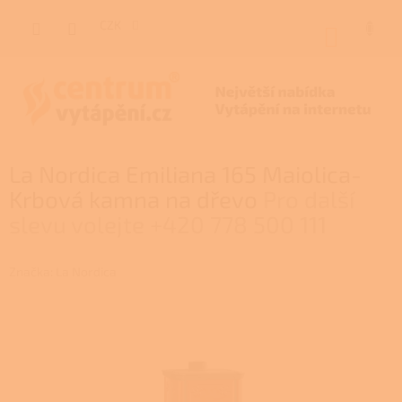
Přejít
na
CZK
NÁKUP
obsah
KOŠÍK
La Nordica Emiliana 165 Maiolica-
Krbová kamna na dřevo
Pro další
slevu volejte +420 778 500 111
Značka:
La Nordica