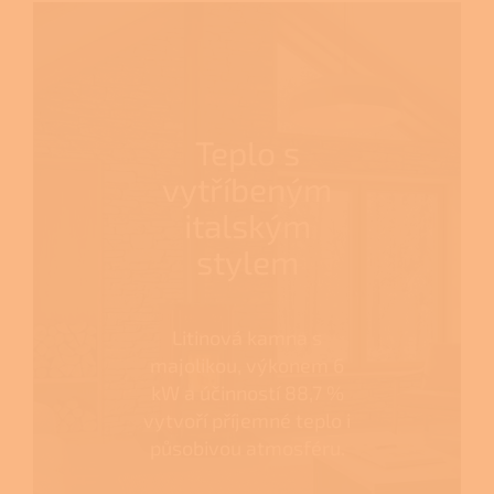
Teplo s
vytříbeným
italským
stylem
Litinová kamna s
majolikou, výkonem 6
kW a účinností 88,7 %
vytvoří příjemné teplo i
působivou atmosféru.