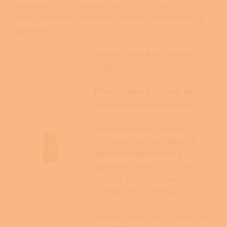
pomáhá vyhřát prostor až 186 m³, zatímco
velké prosklení zpříjemní interiér pohledem na
plameny.
Italský styl a příjemné
teplo
Promyšlené řešení pro
každodenní vytápění
Kamna spalují dřevo a
biomasu, nabízejí
dvojí a
terciární spalování
a
spotřebu paliva 1,7 kg za
hodinu. Díky kompaktním
rozměrům, hornímu
kouřovodu a externímu
přívodu vzduchu se hodí i do