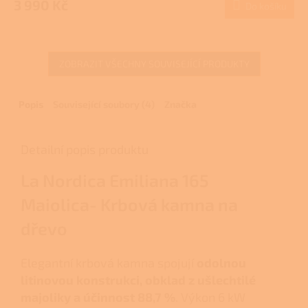
3 990 Kč
Do košíku
A
je
3,0
z
5
ZOBRAZIT VŠECHNY SOUVISEJÍCÍ PRODUKTY
hvězdiček.
Popis
Související soubory (4)
Značka
Detailní popis produktu
La Nordica Emiliana 165
Maiolica- Krbová kamna na
dřevo
Elegantní krbová kamna spojují
odolnou
litinovou konstrukci, obklad z ušlechtilé
majoliky a účinnost 88,7 %
. Výkon 6 kW