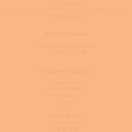
DIČ: CZ03119319
Firma je zapsána u C 392044 vedená u Městského soudu v
Praze C 392044.
Rychlý kontakt
info@centrumvytapeni.cz
(+420) 778 500 111
Kategorie produktů:
Krbová kamna
Kuchyňská kamna
Peletová kamna
Krby
Kotle
Tepelná čerpadla
Solární systémy
Klimatizace