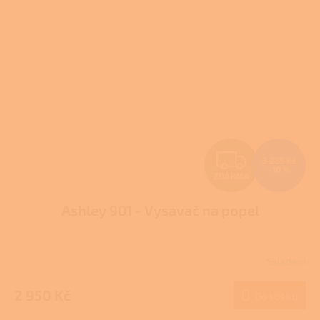
Z
3 289 Kč
–10 %
ZDARMA
D
Ashley 901 - Vysavač na popel
A
R
Skladem
M
2 950 Kč
Do košíku
A