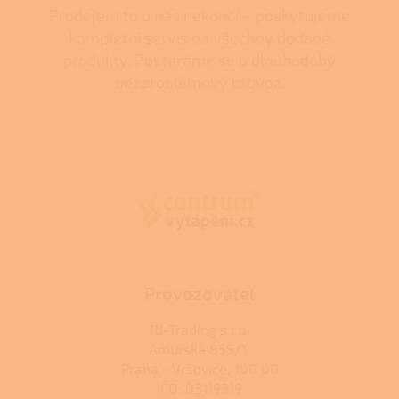
Prodejem to u nás nekončí – poskytujeme
kompletní servis na všechny dodané
produkty. Postaráme se o dlouhodobý
bezproblémový provoz.
Z
á
p
a
t
í
Provozovatel
RJ-Trading s.r.o.
Amurská 855/1,
Praha - Vršovice, 100 00
IČO: 03119319