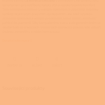
Krbová kamna
La Nordica Emiliana
v provedení s keramikou jsou
synonymem pro vytříbený italský styl a vysoký tepelný komfort.
Tato celolitinová kamna s vnějším obkladem z ušlechtilé majoliky
vynikají nejen svým precizním zpracováním, ale také vysokou
účinností spalování a velkým prosklením, které nabízí uklidňující
pohled do plamenů. Díky kompaktnímu tvaru a elegantním liniím se
skvěle hodí do tradičních i moderních obývacích pokojů, kde vytvoří
útulnou atmosféru s nádechem luxusu.
Detailní informace
ZEPTAT SE
HLÍDAT
SDÍLET
Související produkty