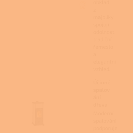
obklad
z
majoliky
spojují
odolnost,
tradiční
řemeslo
a
elegantní
vzhled.
Účinné
spalov
ání
dřeva
Moderní
spalování
podporuje