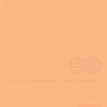
SKLADEM
Z
5 460 Kč
–26 %
ZDARMA
D
Lavor Ashley Kombo - Vysavač na popel
A
R
Skladem
Průměrné
M
hodnocení
produktu