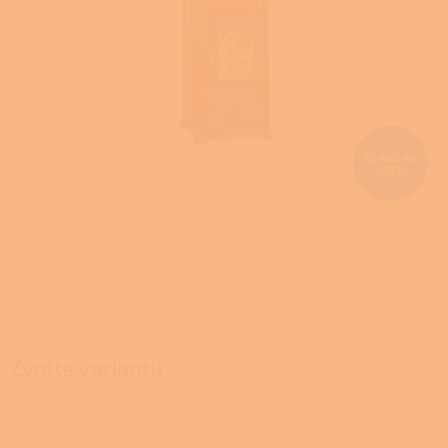
Z
52 472 Kč
–10 %
ZDARMA
D
A
R
M
A
Zvolte variantu