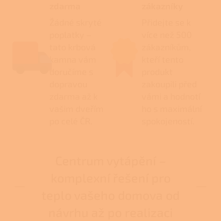
zdarma
zákazníky
Žádné skryté
Přidejte se k
poplatky –
více než 500
tato krbová
zákazníkům,
kamna vám
kteří tento
doručíme s
produkt
dopravou
zakoupili před
zdarma až k
vámi a hodnotí
vašim dveřím
ho s maximální
po celé ČR.
spokojeností.
Centrum vytápění –
komplexní řešení pro
teplo vašeho domova od
návrhu až po realizaci