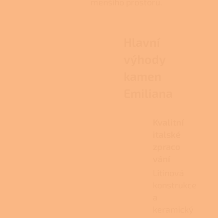
menšího prostoru.
Hlavní
výhody
kamen
Emiliana
Kvalitní
italské
zpraco
vání
Litinová
konstrukce
a
keramický