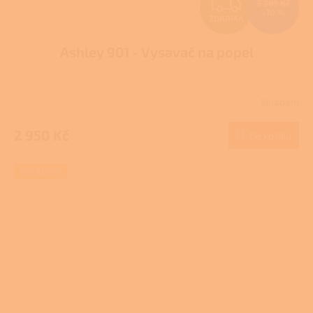
Z
3 289 Kč
–10 %
ZDARMA
D
Ashley 901 - Vysavač na popel
A
R
Skladem
M
2 950 Kč
Do košíku
A
SKLADEM