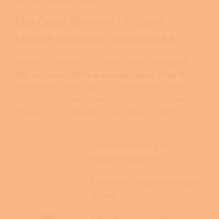
Eva Calor Ginevra - Krbová
kamna na dřevo, hermetická
Moderní volně stojící kamna spojují
výkon 8
kW, účinnost 86 % a energetickou třídu A+
.
Hermetická konstrukce s externím přívodem
vzduchu je vhodná také do utěsněných domů s
rekuperací a pomáhá nenarušovat vnitřní
prostředí.
Úsporné teplo pro
moderní interiér
Efektivní využití energie
dřeva
Kamna vytopí prostor