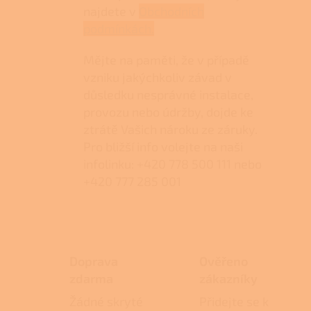
najdete v
Obchodních
podmínkách.
Mějte na paměti, že v případě
vzniku jakýchkoliv závad v
důsledku nesprávné instalace,
provozu nebo údržby, dojde ke
ztrátě Vašich nároku ze záruky.
Pro bližší info volejte na naši
infolinku: +420 778 500 111 nebo
+420 777 285 001
Doprava
Ověřeno
zdarma
zákazníky
Žádné skryté
Přidejte se k