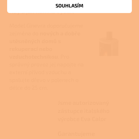
SOUHLASÍM
Kdy a jak kamna využít
Model Ginevra doporučujeme
zejména do
nových a dobře
utěsněných domů s
rekuperací nebo
vzduchotechnikou
. Pro
správný provoz jej napojte na
externí přívod vzduchu a
spalujte dřevo v polenech o
délce do 25 cm.
Jsme autorizovaný
zástupce italského
výrobce Eva Calor
Garantujeme