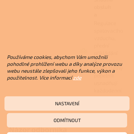
obsluh
a
Regulace
spalovacího
vzduchu,
přední
přikládání
Používáme cookies, abychom Vám umožnili
a
pohodlné prohlížení webu a díky analýze provozu
vyjímatelný
webu neustále zlepšovali jeho funkce, výkon a
popelník
použitelnost. Více informací
zde
usnadňují
každodenní
topení i
NASTAVENÍ
údržbu.
ODMÍTNOUT
Názor odborníka