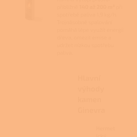
přibližně
140 až 200 m³
při
spotřebě paliva 1,9 kg/h.
Trojnásobné spalování
pomáhá lépe využít energii
dřeva, omezit emise a
udržet nízkou spotřebu
paliva.
Hlavní
výhody
kamen
Ginevra
Hermet
ický