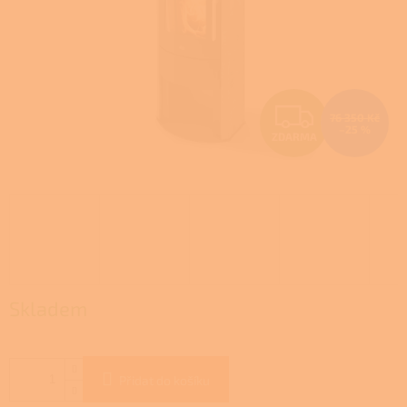
Z
76 350 Kč
–25 %
ZDARMA
D
A
R
M
A
Skladem
Přidat do košíku