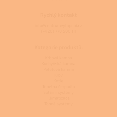
Rychlý kontakt
info@centrumvytapeni.cz
(+420) 778 500 111
Kategorie produktů:
Krbová kamna
Kuchyňská kamna
Peletová kamna
Krby
Kotle
Tepelná čerpadla
Solární systémy
Klimatizace
Topné systémy