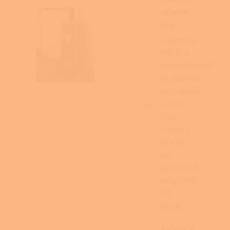
spalov
ání
Účinnost
86 % a
trojnásobné
spalování
pomáhají
získat
více
tepla z
dřeva
při
spotřebě
přibližně
1,9
kg/h.
Snadná