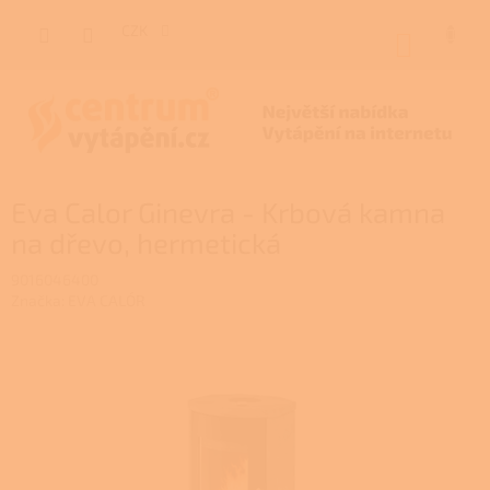
Přejít
na
CZK
NÁKUP
obsah
KOŠÍK
Eva Calor Ginevra - Krbová kamna
na dřevo, hermetická
9016046400
Značka:
EVA CALÓR