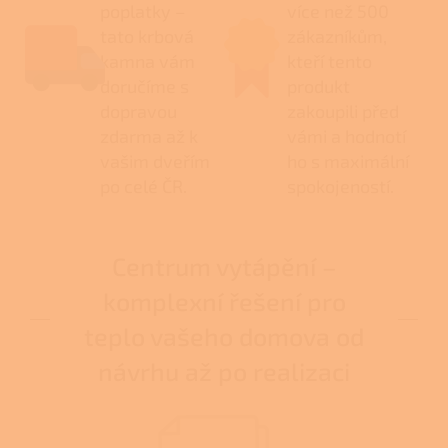
poplatky –
více než 500
tato krbová
zákazníkům,
kamna vám
kteří tento
doručíme s
produkt
dopravou
zakoupili před
zdarma až k
vámi a hodnotí
vašim dveřím
ho s maximální
po celé ČR.
spokojeností.
Centrum vytápění –
komplexní řešení pro
teplo vašeho domova od
návrhu až po realizaci