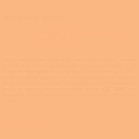
Zdarma od nás dostanete
+ Lavor Ashley 412 - Vysavač na popel
v hodnotě 1 990 Kč
Italská značka
Eva Calor
patří mezi přední italské výrobce
vytápěcích systémů na ekologická paliva. Kamna, krby, kotle
a sporáky
Eva Calor
se vyznačují především kvalitou, dlouhou
životností, a jejich používání má nulový dopad na životní prostředí.
Jedná se o špičkové produkty ve své třídě, co se týká bezpečnosti,
kvality a výkonu. Všechny produkty značky
Eva Calor
jsou
pravidelně testovány celosvětově uznávanými certifikačními
radami.
Detailní informace