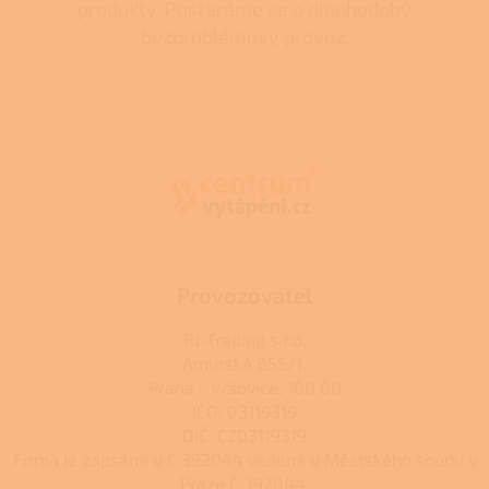
produkty. Postaráme se o dlouhodobý
bezproblémový provoz.
Z
á
p
a
t
í
Provozovatel
RJ-Trading s.r.o.
Amurská 855/1,
Praha - Vršovice, 100 00
IČO: 03119319
DIČ: CZ03119319
Firma je zapsána u C 392044 vedená u Městského soudu v
Praze C 392044.