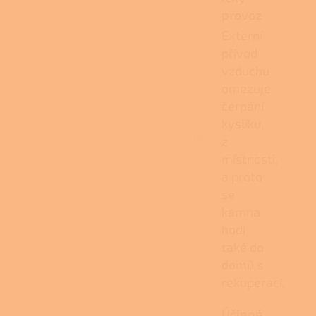
provoz
Externí
přívod
vzduchu
omezuje
čerpání
kyslíku
z
místnosti,
a proto
se
kamna
hodí
také do
domů s
rekuperací.
Účinné