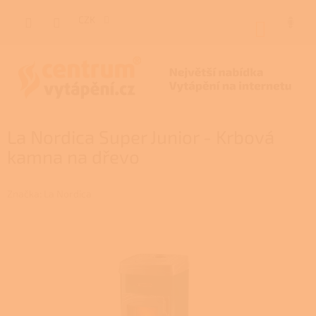
Přejít
na
CZK
NÁKUP
obsah
KOŠÍK
La Nordica Super Junior - Krbová
kamna na dřevo
Značka:
La Nordica