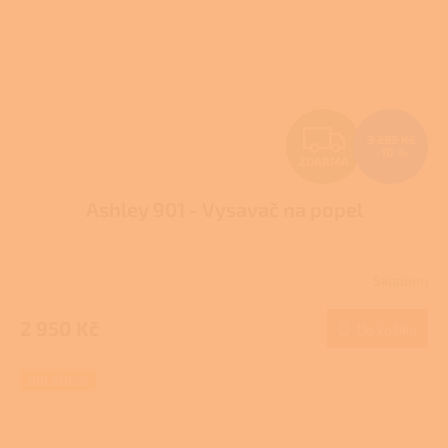
Z
3 289 Kč
–10 %
ZDARMA
D
Ashley 901 - Vysavač na popel
A
R
Skladem
M
2 950 Kč
Do košíku
A
SKLADEM