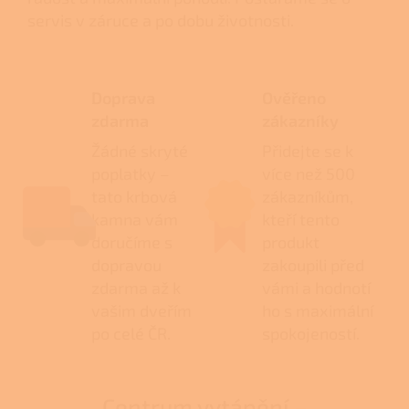
servis v záruce a po dobu životnosti.
Doprava
Ověřeno
zdarma
zákazníky
Žádné skryté
Přidejte se k
poplatky –
více než 500
tato krbová
zákazníkům,
kamna vám
kteří tento
doručíme s
produkt
dopravou
zakoupili před
zdarma až k
vámi a hodnotí
vašim dveřím
ho s maximální
po celé ČR.
spokojeností.
Centrum vytápění –