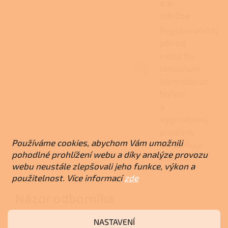
e a
údržba
Regulovatelný
přívod
vzduchu
umožňuje
kontrolovat
hoření
a
vyjímatelný
popelník
Používáme cookies, abychom Vám umožnili
usnadňuje
pohodlné prohlížení webu a díky analýze provozu
čištění.
webu neustále zlepšovali jeho funkce, výkon a
použitelnost. Více informací
zde
Názor odborníka
NASTAVENÍ
Vhodná volba pro menší