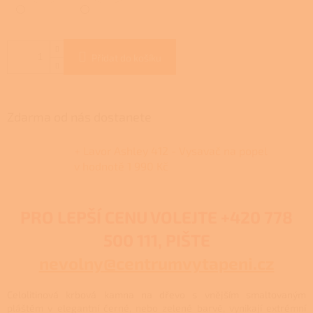
Přidat do košíku
Zdarma od nás dostanete
+ Lavor Ashley 412 - Vysavač na popel
v hodnotě 1 990 Kč
PRO LEPŠÍ CENU VOLEJTE
+420 778
500 111, PIŠTE
nevolny@centrumvytapeni.cz
Celolitinová krbová kamna na dřevo s vnějším smaltovaným
pláštěm v elegantní černé, nebo zelené barvě, vynikají extrémní