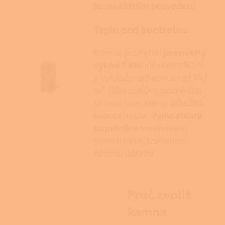
kompaktním provedení
Teplo pod kontrolou
Kamna poskytují
jmenovitý
výkon 5 kW
, účinnost 80 %
a vytápěcí schopnost až 143
m³. Díky malým rozměrům
se hodí tam, kde je důležitá
úspora místa.
Vyjímatelný
popelník
a smaltovaný
povrch navíc usnadňují
běžnou údržbu.
Proč zvolit
kamna