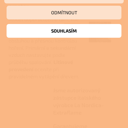
prostor
ODMÍTNOUT
Model doporučujeme tam, kde
potřebujete
kompaktní
sálavá
SOUHLASÍM
kamna
s jednoduchou
obsluhou a přesnou kontrolou
hoření. Primární a sekundární
vzduch nastavujte podle
průběhu spalování.
Litinové
provedení
oceníte při
pravidelném vytápění dřevem.
Jsme autorizovaný
zástupce italského
výrobce La Nordica-
Extraflame
Garantujeme