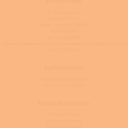
Provozovatel
RJ-Trading s.r.o.
Amurská 855/1,
Praha - Vršovice, 100 00
IČO: 03119319
DIČ: CZ03119319
Firma je zapsána u C 392044 vedená u Městského soudu v
Praze C 392044.
Rychlý kontakt
info@centrumvytapeni.cz
(+420) 778 500 111
Kategorie produktů:
Krbová kamna
Kuchyňská kamna
Peletová kamna