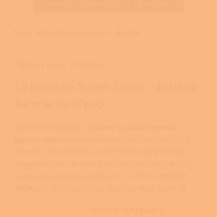
ZOBRAZIT VŠECHNY SOUVISEJÍCÍ PRODUKTY
hvězdiček.
Popis
Související soubory (4)
Značka
Detailní popis produktu
La Nordica Super Junior - Krbová
kamna na dřevo
Kompaktní krbová kamna s
celolitinovou
konstrukcí
a smaltovaným pláštěm nabízejí
dlouhou životnost i rovnoměrné sálání tepla.
Regulace primárního a sekundárního vzduchu
podporuje účinné spalování, zatímco
oplach
skla
pomáhá zachovat čistý pohled na oheň.
Účinné vytápění v