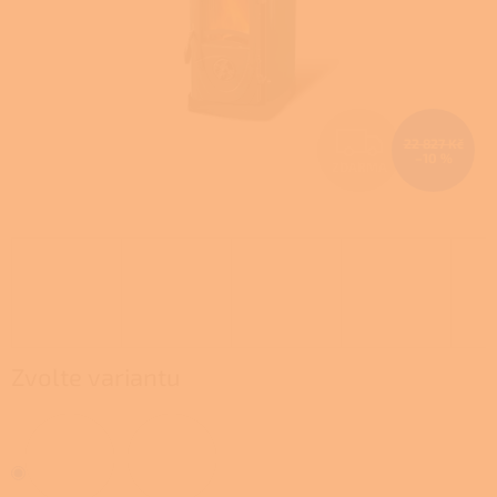
Z
22 827 Kč
–10 %
ZDARMA
D
A
R
M
A
Zvolte variantu