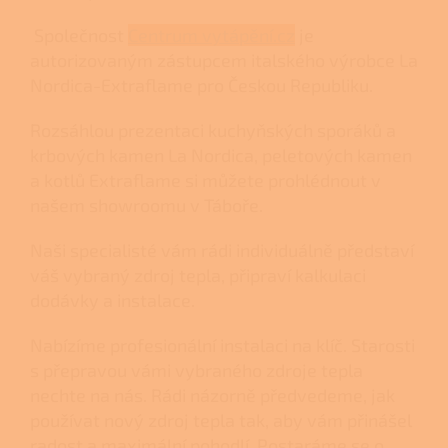
Společnost
Centrum vytápění.cz
je
autorizovaným zástupcem italského výrobce La
Nordica-Extraflame pro Českou Republiku.
Rozsáhlou prezentaci
kuchyňských sporáků
a
krbových kamen
La Nordica,
peletových kamen
a
kotlů
Extraflame si můžete prohlédnout v
našem
showroomu v Táboře.
Naši specialisté vám rádi individuálně představí
váš vybraný zdroj tepla, připraví kalkulaci
dodávky a instalace.
Nabízíme profesionální instalaci na klíč. Starosti
s přepravou vámi vybraného zdroje tepla
nechte na nás. Rádi názorně předvedeme, jak
používat nový zdroj tepla tak, aby vám přinášel
radost a maximální pohodlí. Postaráme se o