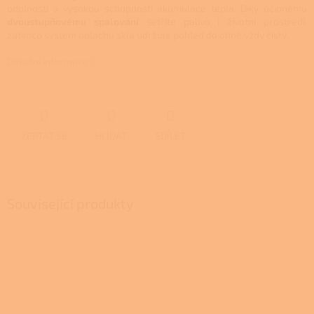
odolností a vysokou schopností akumulace tepla. Díky účinnému
dvoustupňovému spalování
šetříte palivo i životní prostředí,
zatímco systém oplachu skla udržuje pohled do ohně vždy čistý.
Detailní informace
ZEPTAT SE
HLÍDAT
SDÍLET
Související produkty