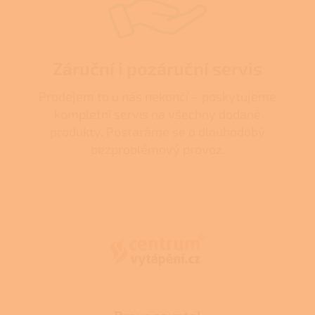
Záruční i pozáruční servis
Prodejem to u nás nekončí – poskytujeme
kompletní servis na všechny dodané
produkty. Postaráme se o dlouhodobý
bezproblémový provoz.
Z
á
p
a
t
í