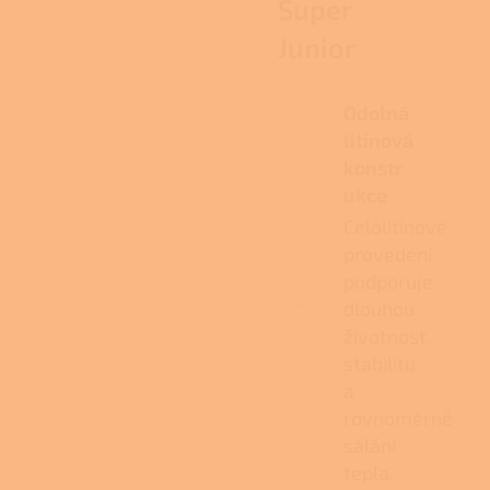
Super
Junior
Odolná
litinová
konstr
ukce
Celolitinové
provedení
podporuje
dlouhou
životnost,
stabilitu
a
rovnoměrné
sálání
tepla.