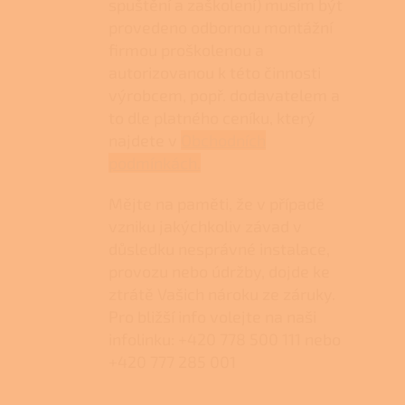
spuštění a zaškolení) musím být
provedeno odbornou montážní
firmou proškolenou a
autorizovanou k této činnosti
výrobcem, popř. dodavatelem a
to dle platného ceníku, který
najdete v
Obchodních
podmínkách.
Mějte na paměti, že v případě
vzniku jakýchkoliv závad v
důsledku nesprávné instalace,
provozu nebo údržby, dojde ke
ztrátě Vašich nároku ze záruky.
Pro bližší info volejte na naši
infolinku: +420 778 500 111 nebo
+420 777 285 001