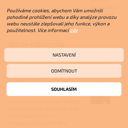
zjednodušují
Používáme cookies, abychom Vám umožnili
pravidelné
pohodlné prohlížení webu a díky analýze provozu
čištění.
webu neustále zlepšovali jeho funkce, výkon a
použitelnost. Více informací
zde
Názor odborníka
NASTAVENÍ
Pro domy, chaty i stylové
interiéry
ODMÍTNOUT
Kamna doporučujeme pro
vytápění prostor o objemu
180
SOUHLASÍM
až 270 m³
, kde vynikne jejich
výkon i klasický vzhled. Externí
přívod vzduchu je vhodný také
pro moderní domy s
rekuperací. Pro optimální