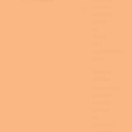
emise a
pomáhá
získat
ze
dřeva
více
využitelného
tepla.
Snadná
údržba
Vyjímatelný
popelník
a dobrý
přístup
ke
spalovací
komoře