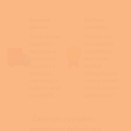
Doprava
Ověřeno
zdarma
zákazníky
Žádné skryté
Přidejte se k
poplatky –
více než 500
tato krbová
zákazníkům,
kamna vám
kteří tento
doručíme s
produkt
dopravou
zakoupili před
zdarma až k
vámi a hodnotí
vašim dveřím
ho s maximální
po celé ČR.
spokojeností.
Centrum vytápění –
komplexní řešení pro