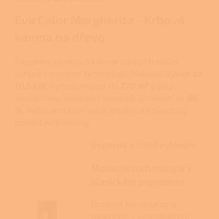
Eva Calor Margherita - Krbová
kamna na dřevo
Elegantní kachlová kamna spojují tradiční
vzhled s moderní technologií. Nabízejí
výkon až
10,5 kW
, vytopí prostor do
270 m³
a díky
terciárnímu spalování dosahují účinnosti až
88
%
. Velké prosklení navíc poskytuje působivý
pohled na plameny.
Úsporné a čisté vytápění
Moderní technologie v
klasickém provedení
Ocelová konstrukce a
topeniště s vermikulitem