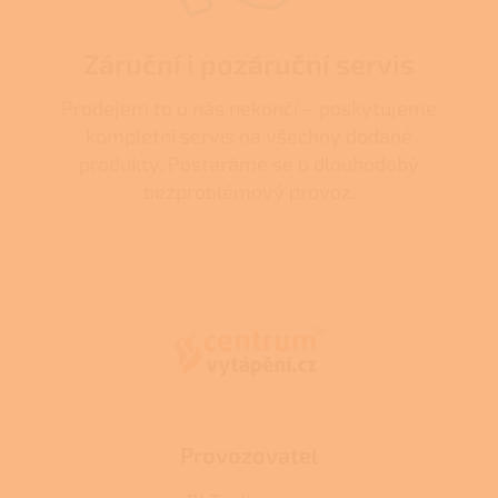
Záruční i pozáruční servis
Prodejem to u nás nekončí – poskytujeme
kompletní servis na všechny dodané
produkty. Postaráme se o dlouhodobý
bezproblémový provoz.
Z
á
p
a
t
í
Provozovatel