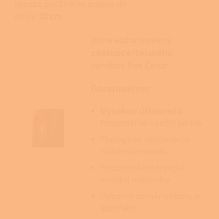
provoz používejte polena do
délky
33 cm
.
Jsme autorizovaný
zástupce italského
výrobce Eva Calor
Garantujeme
Vysokou účinnost
a
hospodárné využití paliva
Ekologické spalování s
nízkými emisemi
Robustní konstrukci a
kvalitní materiály
Výborný poměr výkonu a
spotřeby