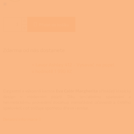
Přidat do košíku
Zdarma od nás dostanete
+ Lavor Ashley 412 - Vysavač na popel
v hodnotě 1 990 Kč
Elegantní a výkonná kamna
Eva Calòr Margherita
přinášejí klasický
design v moderním pojetí. Díky terciálnímu spalování a
hermetickému provedení dosahují mimořádné účinnosti a čistého
spalování, což snižuje spotřebu dřeva i emise.
Detailní informace