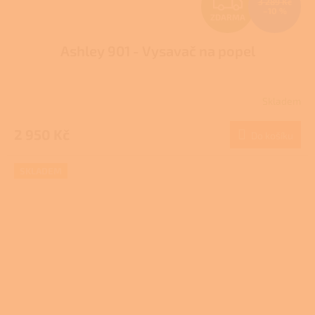
Z
3 289 Kč
–10 %
ZDARMA
D
Ashley 901 - Vysavač na popel
A
R
Skladem
M
2 950 Kč
Do košíku
A
SKLADEM