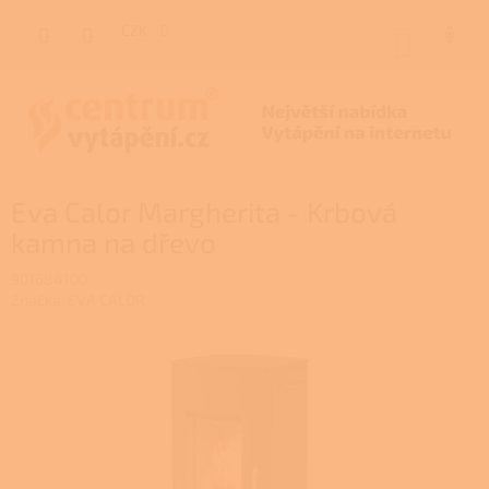
Přejít
na
CZK
NÁKUP
obsah
KOŠÍK
Eva Calor Margherita - Krbová
kamna na dřevo
901684100
Značka:
EVA CALÓR