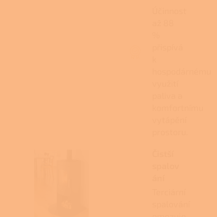
Účinnost
až 88
%
přispívá
k
hospodárnému
využití
paliva a
komfortnímu
vytápění
prostoru.
Čistší
spalov
ání
Terciární
spalování
omezuje