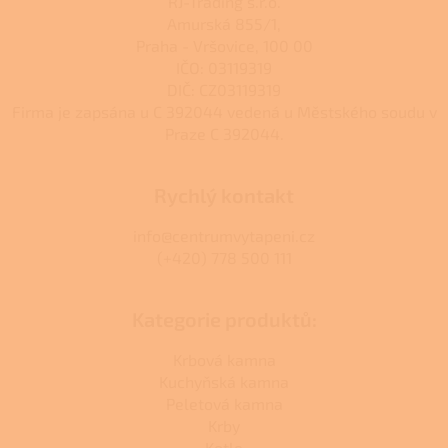
RJ-Trading s.r.o.
Amurská 855/1,
Praha - Vršovice, 100 00
IČO: 03119319
DIČ: CZ03119319
Firma je zapsána u C 392044 vedená u Městského soudu v
Praze C 392044.
Rychlý kontakt
info@centrumvytapeni.cz
(+420) 778 500 111
Kategorie produktů:
Krbová kamna
Kuchyňská kamna
Peletová kamna
Krby
Kotle