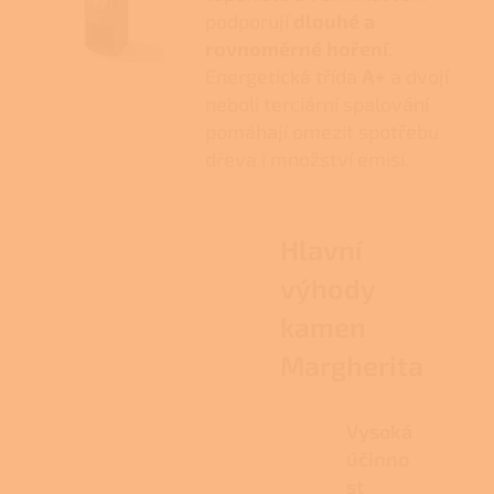
podporují
dlouhé a
rovnoměrné hoření
.
Energetická třída
A+
a dvojí
neboli terciární spalování
pomáhají omezit spotřebu
dřeva i množství emisí.
Hlavní
výhody
kamen
Margherita
Vysoká
účinno
st