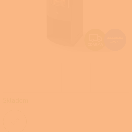
Z
77 684 Kč
–25 %
ZDARMA
D
A
R
M
A
Skladem