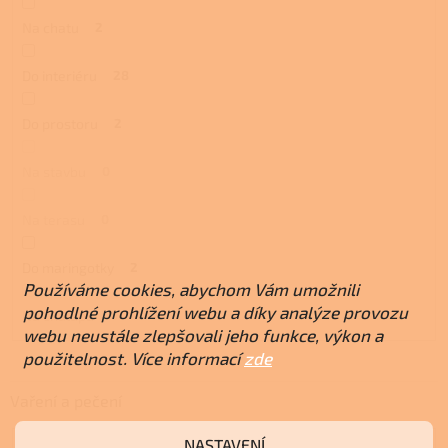
Na chatu
2
Do interiéru
28
Do prostoru
2
Na stavbu
0
Na terasu
0
Do maringotky
2
Používáme cookies, abychom Vám umožnili
pohodlné prohlížení webu a díky analýze provozu
Na chalupu
0
webu neustále zlepšovali jeho funkce, výkon a
použitelnost. Více informací
zde
Vaření a pečení
NASTAVENÍ