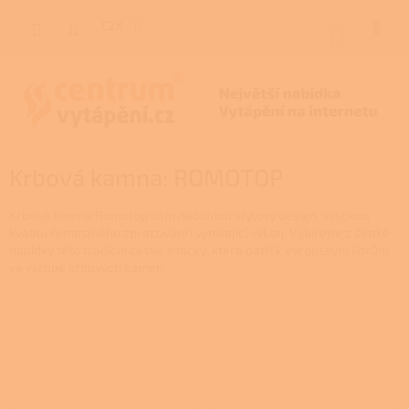
Přejít
na
CZK
NÁKUP
obsah
KOŠÍK
Krbová kamna: ROMOTOP
Krbová kamna Romotop vám nabídnou stylový design, vysokou
kvalitu řemeslného zpracování i vynikající výkon. Vybírejte z široké
nabídky této tradiční české značky, která patří k evropským lídrům
ve výrobě krbových kamen.