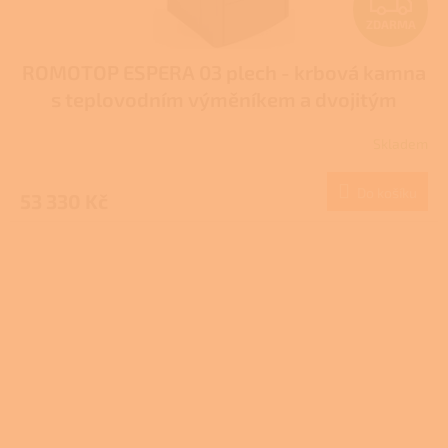
Z
ZDARMA
D
ROMOTOP ESPERA 03 plech - krbová kamna
A
s teplovodním výměníkem a dvojitým
R
prosklením
Skladem
M
Do košíku
53 330 Kč
A