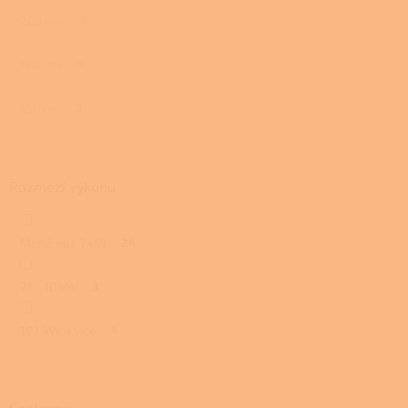
200 mm
0
180 cm
0
150 cm
0
Rozmezí výkonu
Méně než 7 kW
24
7,1 - 10 kW
3
10,1 kW a více
1
Spalování