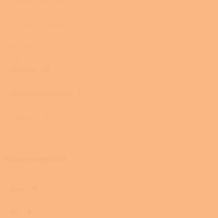
Litinová s kachlemi
Litinová s mastkem
0
Mastek
0
Ocelová
17
Ocelová s mastkem
1
Pískovec
0
Nízkoenergetická
Ano
19
Ne
9