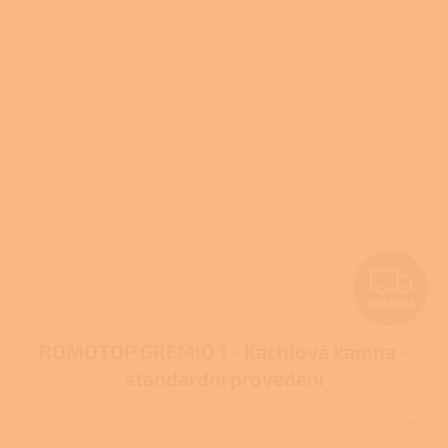
A
1,0
z
5
hvězdiček.
Z
ZDARMA
D
ROMOTOP GREMIO 1 - Kachlová kamna -
A
standardní provedení
R
Skladem