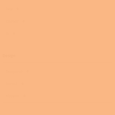
7kW
0
23,0 kW
0
11
0
Design
Designová
0
Norská
0
Moderní
0