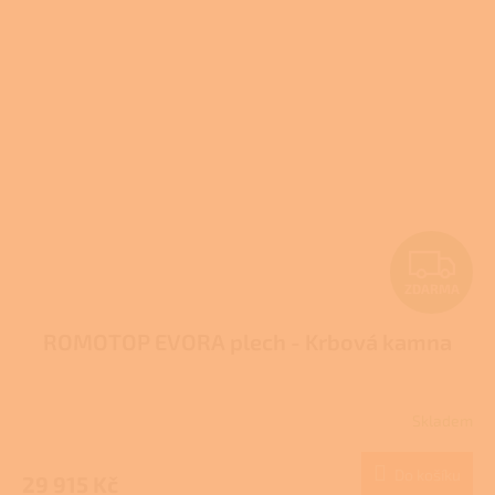
Z
ZDARMA
D
ROMOTOP EVORA plech - Krbová kamna
A
R
Skladem
Průměrné
M
hodnocení
produktu
Do košíku
29 915 Kč
je