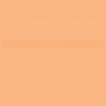
Ř
a
Doporučujeme
Nejlevnější
Nejdražší
Nejprodávanější
z
e
Abecedně
n
í
p
Zavřít filtr
r
o
Cena
d
u
20675
Kč
147155
Kč
k
t
ů
Na skladě
28