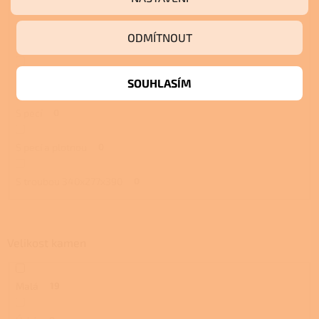
S troubou
0
ODMÍTNOUT
S plotnou
0
S troubou a plotnou
0
SOUHLASÍM
S pecí
0
S pecí a plotnou
0
S troubou 340x277x390
0
Velikost kamen
Malá
19