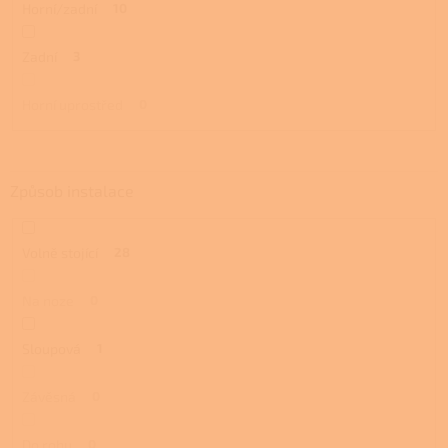
Horní/zadní
10
Zadní
3
Horní uprostřed
0
Způsob instalace
Volně stojící
28
Na noze
0
Sloupová
1
Závěsná
0
Do rohu
0