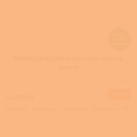
Z
ZDARMA
D
ROMOTOP EVORA H keramika - Krbová
A
kamna
R
Skladem
M
DETAIL
42 410 Kč
A
Bílá lesklá
Champagne
Černá lesklá
Černá matná
Silver