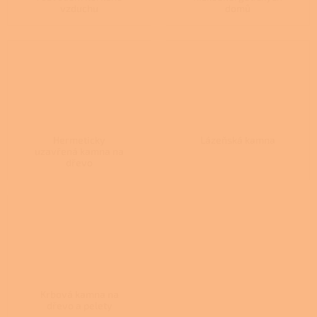
vzduchu
domů
Hermeticky
Lázeňská kamna
uzavřená kamna na
dřevo
Krbová kamna na
dřevo a pelety