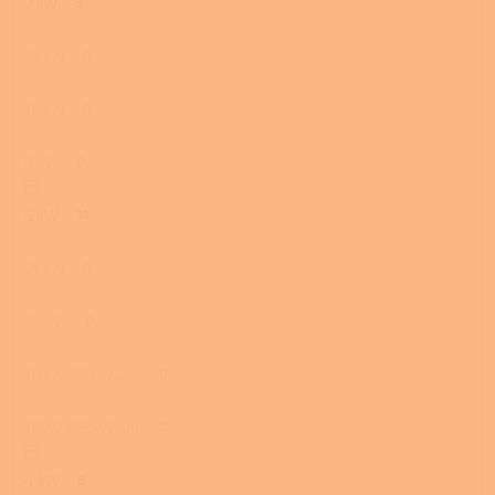
7 kW
3
15 kW
0
16 kW
0
9 kW
0
5 kW
11
21 kW
0
25 kW
0
10 kW/13 kW uhlí
0
10kW / 13kW uhlí
0
4 kW
8