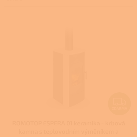
V
ý
p
i
s
p
r
o
d
u
k
t
Z
ů
ZDARMA
D
ROMOTOP ESPERA 01 keramika - krbová
A
kamna s teplovodním výměníkem a