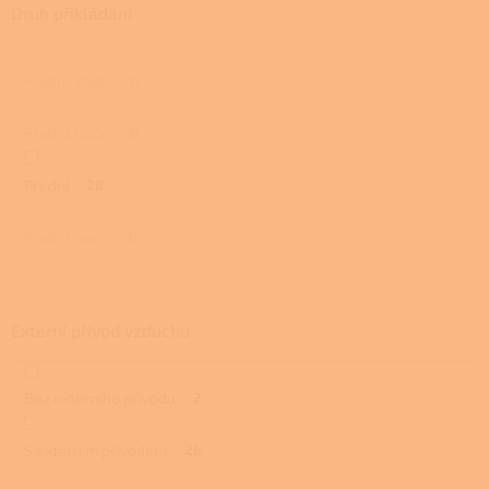
Druh přikládání
Přední, zadní
0
Přední, boční
0
Přední
28
Přední, horní
0
Externí přívod vzduchu
Bez externího přívodu
2
S externím přívodem
26