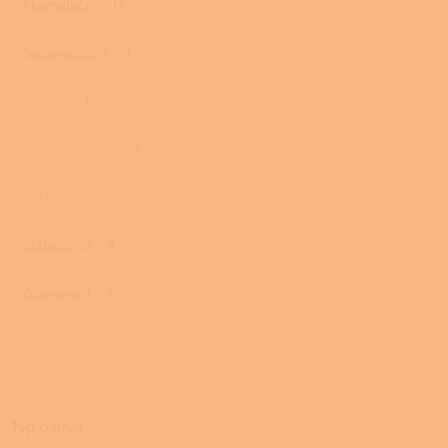
Akumulační
12
Teplovzdušná
7
Mastek
0
S ventilátorem
0
Horkovzdušná
0
Stáložárná
7
Zplynovací
7
Prosklená
0
Typ paliva