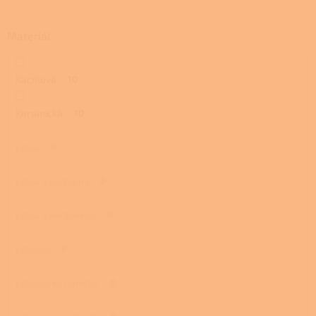
Materiál
Kachlová
10
Keramická
10
Litina
0
Litina s kachlemi
0
Litina s keramikou
0
Litinová
0
Litinová keramická
0
0