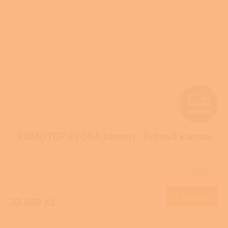
Z
ZDARMA
D
ROMOTOP EVORA kámen - Krbová kamna
A
R
Skladem
M
Do košíku
33 380 Kč
A