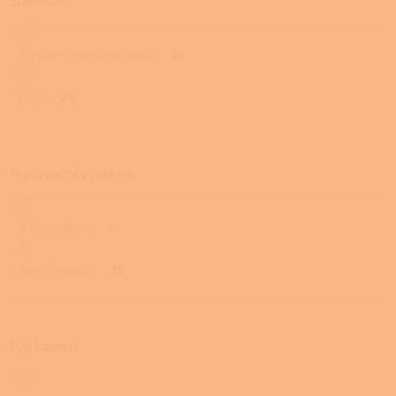
Terciární (terciální, dvojí)
28
Dvojí
28
Teplovodní výměník
S výměníkem
3
Bez výměníku
25
Typ kamen