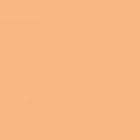
Průměr kouřovodu
Pelety 80 mm, Dřevo 120 mm
0
120 mm
0
125 mm
0
130 mm
0
150 mm
28
160 mm
0
180 mm
0