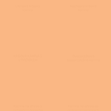
Litinová krbová
Kachlová krbová
kamna
kamna
KRBOVÁ KAMNA S
Dvouplášťová
VÝMĚNÍKEM
teplovzdušná kamna
Kamna na dřevo s
Kamna na dřevo do
rozvodem horkého
nízkoenergetických