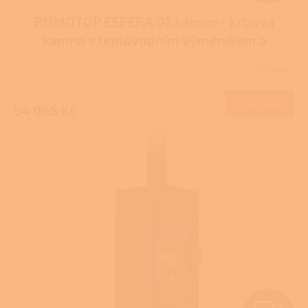
D
ROMOTOP ESPERA 02 kámen - krbová
A
kamna s teplovodním výměníkem a
R
dvojitým prosklením
Skladem
M
Do košíku
54 065 Kč
A