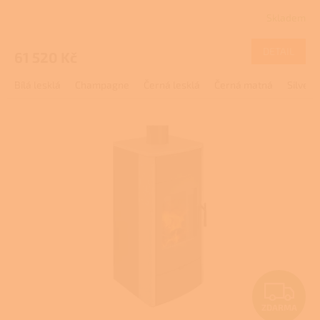
R
dvojitým prosklením
Skladem
M
DETAIL
61 520 Kč
A
Bílá lesklá
Champagne
Černá lesklá
Černá matná
Silver
Z
ZDARMA