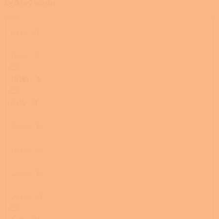
Celkový výkon
8 kW
0
11 kW
0
10 kW
3
6 kW
3
13 kW
0
14 kW
0
12 kW
0
20 kW
0