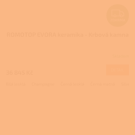
Z
ZDARMA
D
ROMOTOP EVORA keramika - Krbová kamna
A
R
Skladem
M
DETAIL
36 845 Kč
A
Bílá lesklá
Champagne
Černá lesklá
Černá matná
Silver