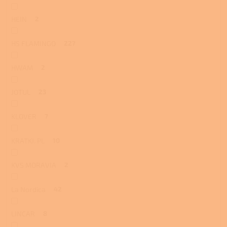
HEIN
2
HS FLAMINGO
227
HWAM
2
JOTUL
23
KLOVER
7
KRATKI. PL
10
KVS MORAVIA
2
La Nordica
42
LINCAR
8