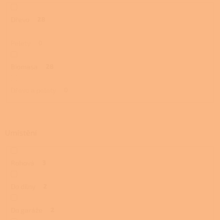
Dřevo
28
Pelety
0
Biomasa
28
Dřevo a pelety
0
Umístění
Rohová
3
Do dílny
2
Do garáže
2