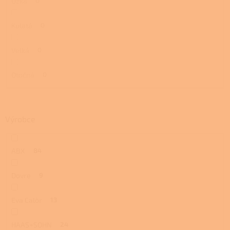
Úzká
0
Kulatá
0
Velká
0
Otočná
0
Výrobce
ABX
84
Dovre
9
Eva Calòr
13
HAAS+SOHN
24