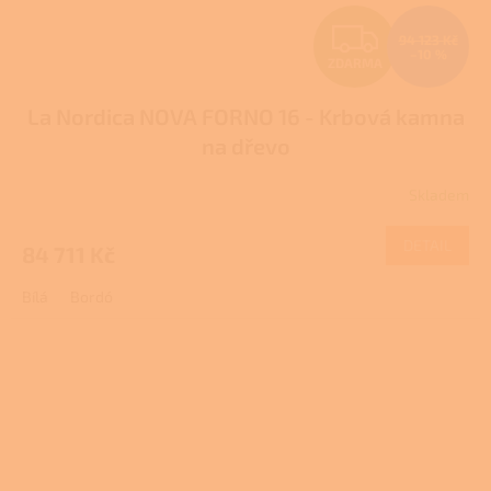
Z
94 123 Kč
–10 %
ZDARMA
D
La Nordica NOVA FORNO 16 - Krbová kamna
A
na dřevo
R
Skladem
M
DETAIL
84 711 Kč
A
Bílá
Bordó