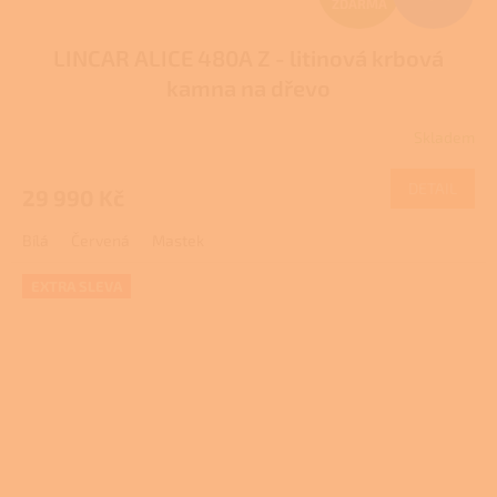
ZDARMA
D
LINCAR ALICE 480A Z - litinová krbová
A
kamna na dřevo
R
Skladem
Průměrné
M
hodnocení
produktu
DETAIL
29 990 Kč
A
je
2,6
Bílá
Červená
Mastek
z
5
hvězdiček.
EXTRA SLEVA