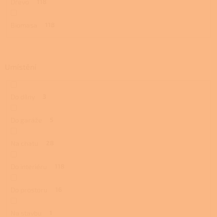
Dřevo
118
Biomasa
118
Umístění
Do dílny
3
Do garáže
5
Na chatu
28
Do interiéru
118
Do prostoru
16
Na stavbu
1