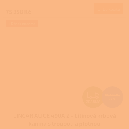
M
Do košíku
75 358 Kč
A
+ Dárek zdarma
Z
48 617 Kč
–7 %
ZDARMA
D
LINCAR ALICE 490A Z - Litinová krbová
A
kamna s troubou a plotnou