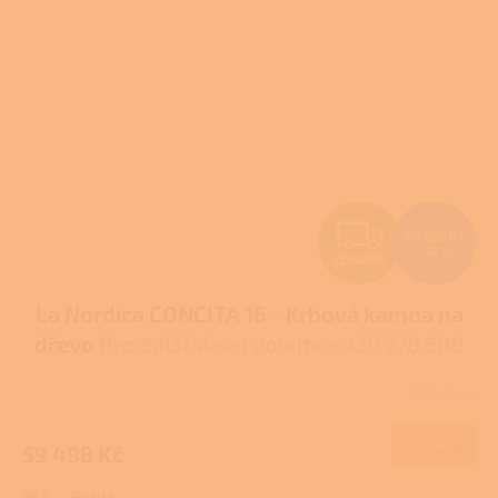
Z
66 108 Kč
–10 %
ZDARMA
D
La Nordica CONCITA 16 - Krbová kamna na
A
dřevo
Pro další slevu volejte +420 778 500
R
111
Skladem
M
DETAIL
59 498 Kč
A
Bílá
Bordó