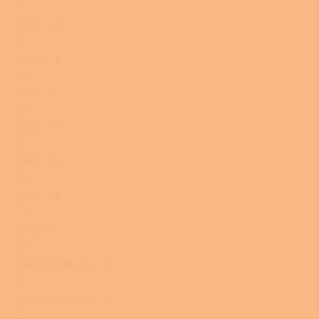
12 kW
2
20 kW
4
7 kW
17
15 kW
5
9 kW
12
5 kW
16
21 kW
1
10 kW/13 kW uhlí
1
10kW / 13kW uhlí
1