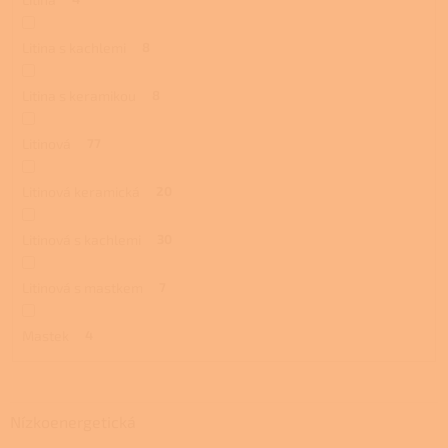
Litina s kachlemi
8
Litina s keramikou
8
Litinová
77
Litinová keramická
20
Litinová s kachlemi
30
Litinová s mastkem
7
Mastek
4
Nízkoenergetická