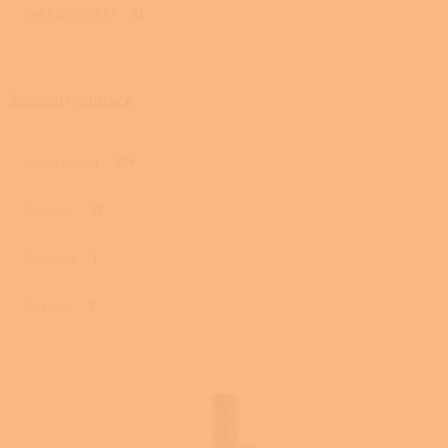
THERMOROSSI
31
Způsob instalace
Volně stojící
114
Na noze
13
Závěsná
1
Do rohu
2
V
ý
p
i