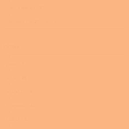
S pecí a plotnou
21
S troubou 340x277x390
1
Výrobce
Dovre
9
JOTUL
20
KRATKI. PL
9
La Nordica
41
LINCAR
8