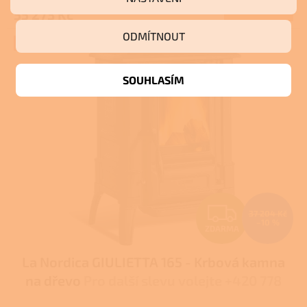
Do košíku
55 273 Kč
A
ODMÍTNOUT
+ Dárek zdarma
SOUHLASÍM
Z
37 204 Kč
–10 %
ZDARMA
D
La Nordica GIULIETTA 165 - Krbová kamna
A
na dřevo
Pro další slevu volejte +420 778
R
500 111