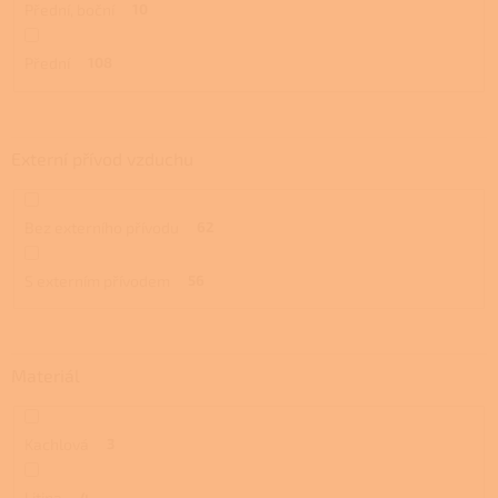
Přední, boční
10
Přední
108
Externí přívod vzduchu
Bez externího přívodu
62
S externím přívodem
56
Materiál
Kachlová
3
Litina
4