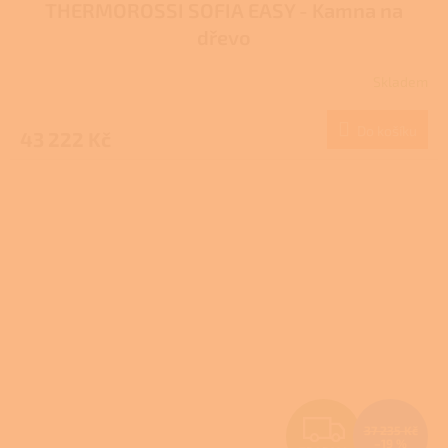
THERMOROSSI SOFIA EASY - Kamna na
A
dřevo
R
Skladem
M
Do košíku
43 222 Kč
A
Z
37 235 Kč
–19 %