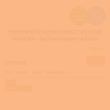
Z
124 721 Kč
–20 %
ZDARMA
D
THERMOROSSI SAINT MORITZ EVO WOOD
A
MAJOLICA - Kachlová kamna na dřevo
R
Skladem
Průměrné
M
hodnocení
produktu
DETAIL
99 777 Kč
A
je
5,0
Bílá
Béžová
Bordó
Holubí šeď
z
5
hvězdiček.
Akce
+ Dárek zdarma