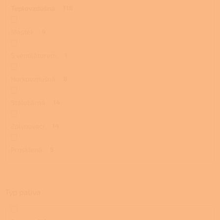
Teplovzdušná
118
Mastek
4
S ventilátorem
1
Horkovzdušná
8
Stáložárná
14
Zplynovací
14
Prosklená
5
Typ paliva