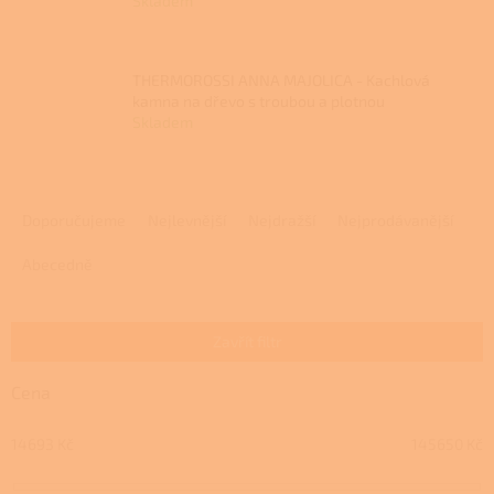
Skladem
THERMOROSSI ANNA MAJOLICA - Kachlová
kamna na dřevo s troubou a plotnou
Skladem
Ř
a
Doporučujeme
Nejlevnější
Nejdražší
Nejprodávanější
z
e
Abecedně
n
í
p
Zavřít filtr
r
o
Cena
d
u
14693
Kč
145650
Kč
k
t