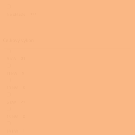
ů
Na skladě
117
Celkový výkon
8 kW
21
11 kW
9
10 kW
3
6 kW
21
13 kW
2
14 kW
1