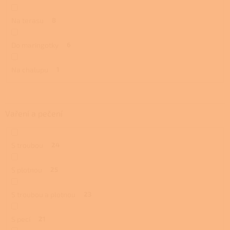
Na terasu
8
Do maringotky
6
Na chalupu
1
Vaření a pečení
S troubou
24
S plotnou
25
S troubou a plotnou
23
S pecí
21