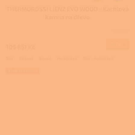
D
THERMOROSSI LIENZ EVO WOOD - Kachlová
A
kamna na dřevo
R
Skladem
M
DETAIL
105 851 Kč
A
Bílá
Béžová
Bordó
Holubí šeď
Bílá - holubí šeď
+ Dárek zdarma