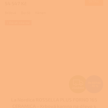
DETAIL
54 547 Kč
A
Béžová
Bordó
Kámen
+ Dárek zdarma
Z
74 557 Kč
–10 %
ZDARMA
D
La Nordica ROSSELLA PLUS FORNO 165
A
CERAMICA - Krbová kamna na dřevo s