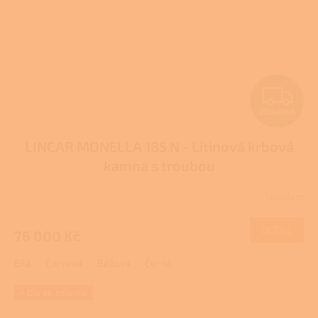
Z
ZDARMA
D
LINCAR MONELLA 185 N - Litinová krbová
A
kamna s troubou
R
Skladem
M
DETAIL
76 000 Kč
A
Bílá
Červená
Béžová
Černá
+ Dárek zdarma