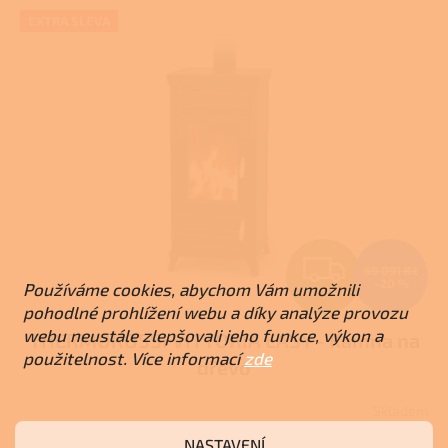
5
hvězdiček.
EXTRA SLEVA
Z
69 091 Kč
–20 %
Používáme cookies, abychom Vám umožnili
ZDARMA
D
pohodlné prohlížení webu a díky analýze provozu
webu neustále zlepšovali jeho funkce, výkon a
THERMOROSSI VITTORIA EASY - Kamna na
A
použitelnost. Více informací
zde
dřevo
R
Skladem
M
NASTAVENÍ