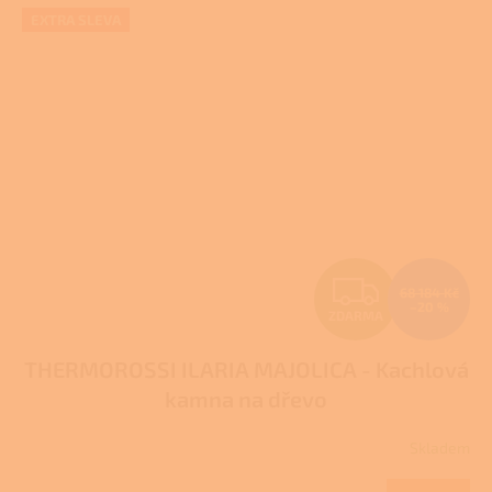
EXTRA SLEVA
Z
68 184 Kč
–20 %
ZDARMA
D
THERMOROSSI ILARIA MAJOLICA - Kachlová
A
kamna na dřevo
R
Skladem
M