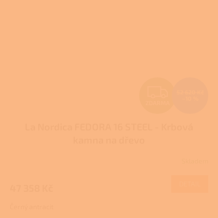
Z
52 620 Kč
–10 %
ZDARMA
D
La Nordica FEDORA 16 STEEL - Krbová
A
kamna na dřevo
R
Skladem
M
DETAIL
47 358 Kč
A
Černý antracit