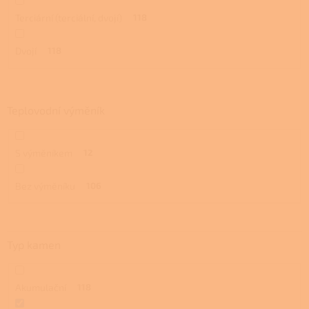
Terciární (terciální, dvojí)
118
Dvojí
118
Teplovodní výměník
S výměníkem
12
Bez výměníku
106
Typ kamen
Akumulační
118