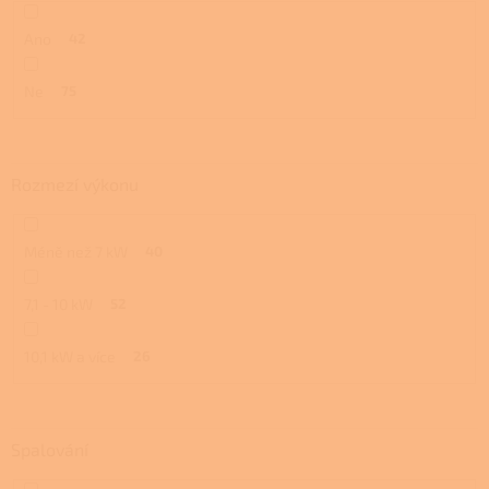
Ano
42
Ne
75
Rozmezí výkonu
Méně než 7 kW
40
7,1 - 10 kW
52
10,1 kW a více
26
Spalování