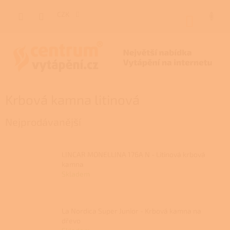
Přejít
na
CZK
NÁKUP
obsah
KOŠÍK
Krbová kamna litinová
Nejprodávanější
LINCAR MONELLINA 176A N - Litinová krbová
kamna
Skladem
La Nordica Super Junior - Krbová kamna na
dřevo