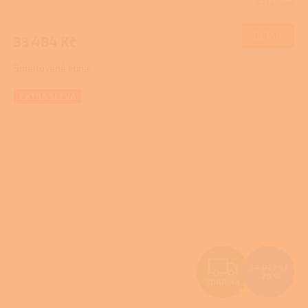
Skladem
M
DETAIL
33 484 Kč
A
Smaltovaná litina
EXTRA SLEVA
Z
54 027 Kč
–20 %
ZDARMA
D