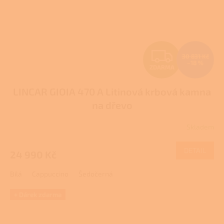
Z
30 831 Kč
–18 %
ZDARMA
D
LINCAR GIOIA 470 A Litinová krbová kamna
A
na dřevo
R
Skladem
Průměrné
M
hodnocení
produktu
DETAIL
24 990 Kč
A
je
3,8
Bílá
Cappuccino
Šedočerná
z
5
hvězdiček.
+ Dárek zdarma