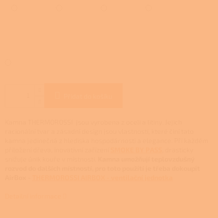
Přidat do košíku
Kamna THERMOROSSI jsou vyrobena z oceli a litiny.
Jejich
racionální tvar a zásadní design jsou vlastnosti, které činí tato
kamna jedinečná z hlediska hospodárnosti a elegance. Při každém
přiložení dřeva, inovativní zařízení
SMOKE BY PASS
, drasticky
snižuje únik kouře v místnosti.
Kamna umožňují teplovzdušný
rozvod do dalších místností, pro toto použití je třeba dokoupit
AirBox -
THERMOROSSI AIRBOX - ventilační jednotka
Detailní informace