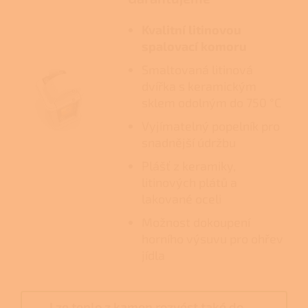
Kvalitní litinovou
spalovací komoru
Smaltovaná litinová
dvířka s keramickým
sklem odolným do 750 °C
Vyjímatelný popelník pro
snadnější údržbu
Plášť z keramiky,
litinových plátů a
lakované oceli
Možnost dokoupení
horního výsuvu pro ohřev
jídla
Lze teplo z kamen rozvést také do