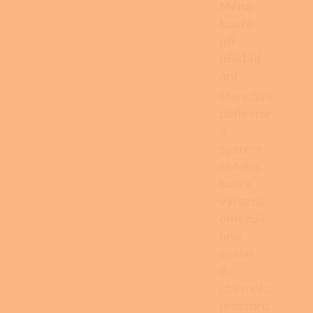
Méně
kouře
při
přiklád
ání
Manuální
deflektor
a
systém
obtoku
kouře
výrazně
omezují
únik
spalin
do
obytného
prostoru.