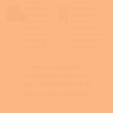
poplatky –
více než 500
tato krbová
zákazníkům,
kamna vám
kteří tento
doručíme s
produkt
dopravou
zakoupili před
zdarma až k
vámi a hodnotí
vašim dveřím
ho s maximální
po celé ČR.
spokojeností.
Centrum vytápění –
komplexní řešení pro
teplo vašeho domova od
návrhu až po realizaci