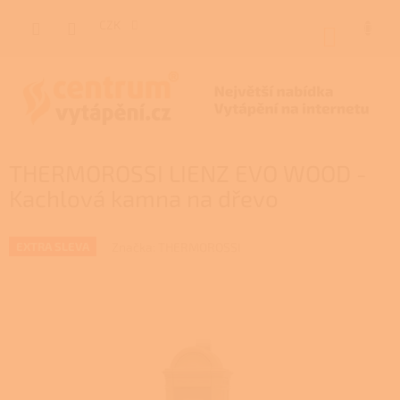
Přejít
na
CZK
NÁKUP
obsah
KOŠÍK
THERMOROSSI LIENZ EVO WOOD -
Kachlová kamna na dřevo
Značka:
THERMOROSSI
EXTRA SLEVA