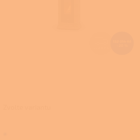
Z
132 314 Kč
–20 %
ZDARMA
D
A
R
M
A
Zvolte variantu