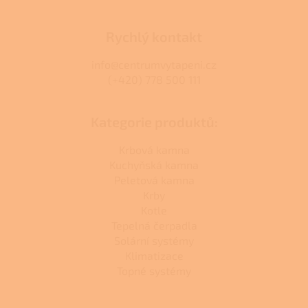
Rychlý kontakt
info@centrumvytapeni.cz
(+420) 778 500 111
Kategorie produktů:
Krbová kamna
Kuchyňská kamna
Peletová kamna
Krby
Kotle
Tepelná čerpadla
Solární systémy
Klimatizace
Topné systémy