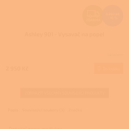
Z
3 289 Kč
–10 %
ZDARMA
D
Ashley 901 - Vysavač na popel
A
R
Skladem
M
2 950 Kč
Do košíku
A
ZOBRAZIT VŠECHNY SOUVISEJÍCÍ PRODUKTY
Popis
Související soubory (3)
Značka
Detailní popis produktu