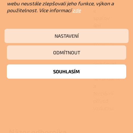
regulac
webu neustále zlepšovali jeho funkce, výkon a
použitelnost. Více informací
zde
e
spalov
ání
Izolované
NASTAVENÍ
ovládací
prvky
ODMÍTNOUT
umožňují
regulovat
primární,
SOUHLASÍM
sekundární
a
terciární
přívod
vzduchu.
Názor odborníka