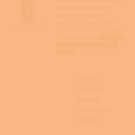
sekundární i terciární
spalovací vzduch
a
umožňují teplovzdušný
rozvod. Pro distribuci tepla
je nutné dokoupit
ventilační
jednotku THERMOROSSI
AIRBOX
.
Hlavní
výhody
kamen
Lienz Evo
Wood