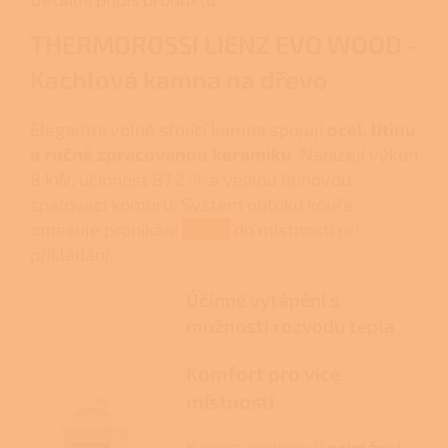
THERMOROSSI LIENZ EVO WOOD -
Kachlová kamna na dřevo
Elegantní volně stojící kamna spojují
ocel, litinu
a ručně zpracovanou keramiku
. Nabízejí výkon
8 kW, účinnost 87,2 % a velkou litinovou
spalovací komoru. Systém obtoku kouře
omezuje pronikání
spalin
do místnosti při
přikládání.
Účinné vytápění s
možností rozvodu tepla
Komfort pro více
místností
Kamna podporují
primární,