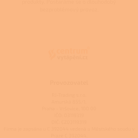
produkty. Postaráme se o dlouhodobý
bezproblémový provoz.
Z
á
p
a
t
í
Provozovatel
RJ-Trading s.r.o.
Amurská 855/1,
Praha - Vršovice, 100 00
IČO: 03119319
DIČ: CZ03119319
Firma je zapsána u C 392044 vedená u Městského soudu v
Praze C 392044.