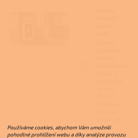
Odolná
litinová
konstr
ukce
Litinová
spalovací
komora,
smaltovaná
dvířka a
keramické
sklo do
750 °C
podporují
dlouhou
životnost.
Používáme cookies, abychom Vám umožnili
Přesná
pohodlné prohlížení webu a díky analýze provozu