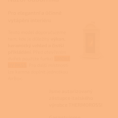
Pro elegantní a účinné
vytápění interiéru
Tento model doporučujeme
tam, kde je důležitý
výkon,
keramický vzhled a čistší
přikládání
. Před otevřením
dvířek použijte funkci
SMOKE
BY PASS
. Pro další místnosti
lze kamna doplnit jednotkou
AirBox.
Jsme autorizovaný
zástupce italského
výrobce THERMOROSSI
Garantujeme