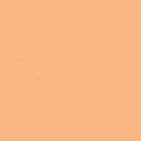
La Nordica
24
LINCAR
3
THERMOROSSI
14
Způsob instalace
Volně stojící
55
Na noze
2
Závěsná
1
Do rohu
0