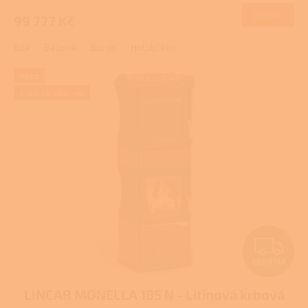
M
produktu
DETAIL
99 777 Kč
A
je
5,0
Bílá
Béžová
Bordó
Holubí šeď
z
5
hvězdiček.
Akce
+ Dárek zdarma
Z
ZDARMA
D
LINCAR MONELLA 185 N - Litinová krbová
A