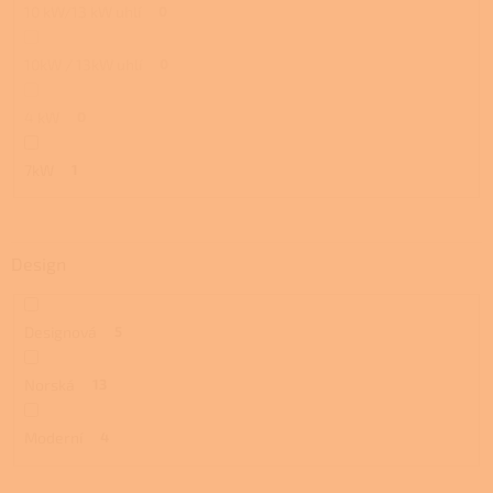
10 kW/13 kW uhlí
0
10kW / 13kW uhlí
0
4 kW
0
7kW
1
Design
Designová
5
Norská
13
Moderní
4