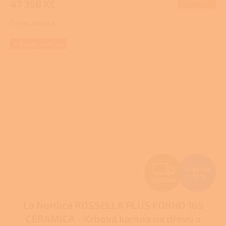
47 358 Kč
A
Černý antracit
+ Dárek zdarma
Z
74 557 Kč
–10 %
ZDARMA
D
La Nordica ROSSELLA PLUS FORNO 165
A
CERAMICA - Krbová kamna na dřevo s