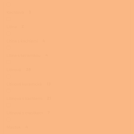
Kachlová
3
Litina
2
Litina s kachlemi
4
Litina s keramikou
4
Litinová
28
Litinová keramická
13
Litinová s kachlemi
21
Litinová s mastkem
7
Mastek
4