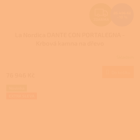
Z
85 496 Kč
–10 %
ZDARMA
D
La Nordica DANTE CON PORTALEGNA -
A
Krbová kamna na dřevo
R
Skladem
M
Do košíku
76 946 Kč
A
Novinka
EXTRA SLEVA