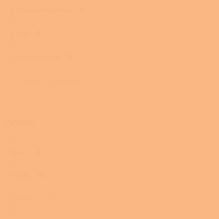
S troubou a plotnou
9
S pecí
9
S pecí a plotnou
9
S troubou 340x277x390
0
Výrobce
Dovre
2
JOTUL
13
KRATKI. PL
0