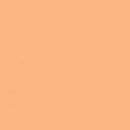
13 kW
0
14 kW
0
12 kW
0
20 kW
0
7 kW
10
15 kW
0
9 kW
7
5 kW
7
21 kW
0