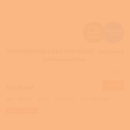
Z
132 314 Kč
–20 %
ZDARMA
D
THERMOROSSI LIENZ EVO WOOD - Kachlová
A
kamna na dřevo
R
Skladem
M
DETAIL
105 851 Kč
A
Bílá
Béžová
Bordó
Holubí šeď
Bílá - holubí šeď
+ Dárek zdarma