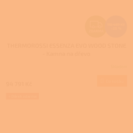
Z
118 489 Kč
–20 %
ZDARMA
D
THERMOROSSI ESSENZA EVO WOOD STONE
A
- Kamna na dřevo
R
Skladem
M
Do košíku
94 791 Kč
A
+ Dárek zdarma