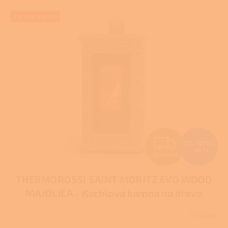
V
EXTRA SLEVA
ý
p
i
s
p
r
o
d
u
k
t
Z
ů
124 721 Kč
–20 %
ZDARMA
D
THERMOROSSI SAINT MORITZ EVO WOOD
A
MAJOLICA - Kachlová kamna na dřevo
R
Skladem
Průměrné
hodnocení