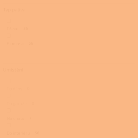
Typ paliva
Dřevo
56
Biomasa
56
Umístění
Do dílny
0
Do garáže
0
Na chatu
7
Do interiéru
56