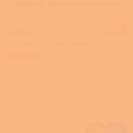
MAJOLICA - Kachlová kamna na dřevo
R
Skladem
M
DETAIL
84 410 Kč
A
Bílá
Béžová
Černá
Bordó
Holubí šeď
+ Dárek zdarma
Z
65 605 Kč