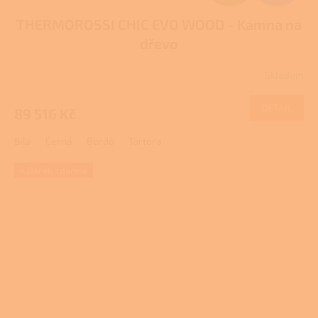
D
THERMOROSSI CHIC EVO WOOD - Kamna na
A
dřevo
R
Skladem
M
DETAIL
89 516 Kč
A
Bílá
Černá
Bordó
Tortora
+ Dárek zdarma