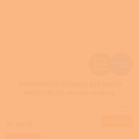
Z
94 199 Kč
–20 %
ZDARMA
D
THERMOROSSI ESSENZA EVO WOOD
A
METALCOLOR - Kamna na dřevo
R
Skladem
M
Do košíku
75 359 Kč
A
+ Dárek zdarma