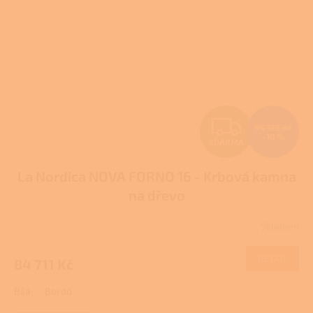
Z
94 123 Kč
–10 %
ZDARMA
D
La Nordica NOVA FORNO 16 - Krbová kamna
A
na dřevo
R
Skladem
M
DETAIL
84 711 Kč
A
Bílá
Bordó