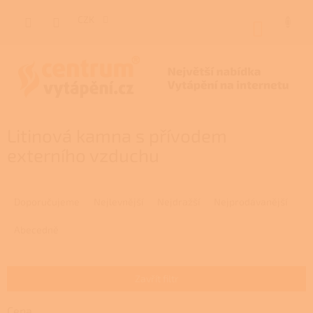
Přejít
na
CZK
NÁKUP
obsah
KOŠÍK
Litinová kamna s přívodem
externího vzduchu
Ř
a
Doporučujeme
Nejlevnější
Nejdražší
Nejprodávanější
z
e
Abecedně
n
í
p
Zavřít filtr
r
o
Cena