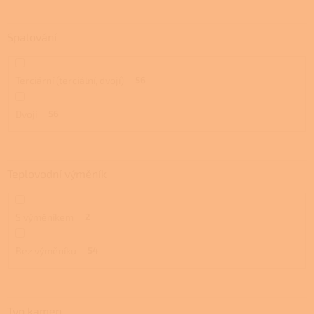
Spalování
Terciární (terciální, dvojí)
56
Dvojí
56
Teplovodní výměník
S výměníkem
2
Bez výměníku
54
Typ kamen