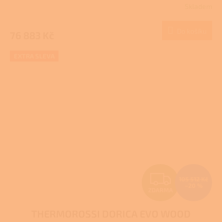
Skladem
M
Do košíku
76 883 Kč
A
EXTRA SLEVA
Z
105 512 Kč
–20 %
ZDARMA
D
THERMOROSSI DORICA EVO WOOD
A