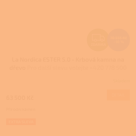
Z
70 555 Kč
–10 %
ZDARMA
D
La Nordica ESTER 5.0 - Krbová kamna na
A
dřevo
Pro další slevu volejte +420 778 500
R
111
Skladem
Průměrné
M
hodnocení
produktu
DETAIL
63 500 Kč
A
je
1,0
Přírodní kámen
z
5
hvězdiček.
EXTRA SLEVA