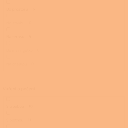
Do prostoru
6
Na stavbu
0
Na terasu
4
Do maringotky
0
Na chalupu
0
Vaření a pečení
S troubou
10
S plotnou
11