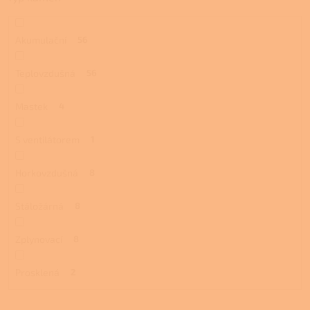
Akumulační
56
Teplovzdušná
56
Mastek
4
S ventilátorem
1
Horkovzdušná
8
Stáložárná
8
Zplynovací
8
Prosklená
2