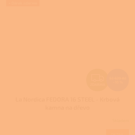
+ Dárek zdarma
Z
52 620 Kč
–10 %
ZDARMA
D
La Nordica FEDORA 16 STEEL - Krbová
A
kamna na dřevo
R
Skladem
M
DETAIL