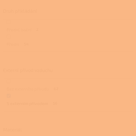
Druh přikládání
Přední, boční
2
Přední
54
Externí přívod vzduchu
Bez externího přívodu
62
S externím přívodem
56
Materiál