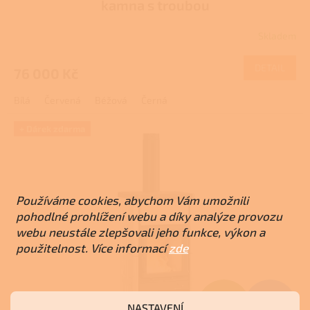
kamna s troubou
R
Skladem
M
DETAIL
76 000 Kč
A
Bílá
Červená
Béžová
Černá
+ Dárek zdarma
Používáme cookies, abychom Vám umožnili
pohodlné prohlížení webu a díky analýze provozu
webu neustále zlepšovali jeho funkce, výkon a
použitelnost. Více informací
zde
Z
66 108 Kč
NASTAVENÍ
–10 %