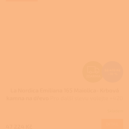
Z
52 472 Kč
–10 %
ZDARMA
D
La Nordica Emiliana 165 Maiolica- Krbová
A
kamna na dřevo
Pro další slevu volejte +420
R
778 500 111
Skladem
M
DETAIL
47 224 Kč