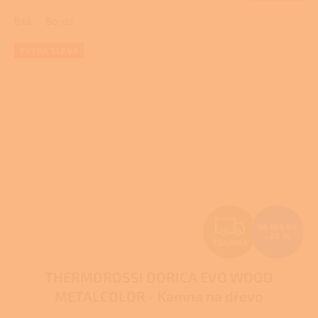
A
Bílá
Bordó
EXTRA SLEVA
Z
96 104 Kč
–20 %
ZDARMA
D
THERMOROSSI DORICA EVO WOOD
A
METALCOLOR - Kamna na dřevo
R