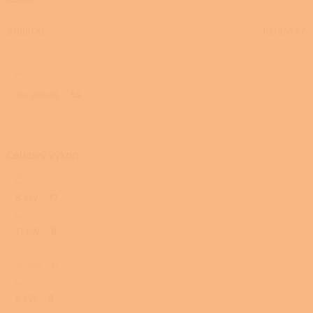
d
u
31990
Kč
105851
Kč
k
t
ů
Na skladě
55
Celkový výkon
8 kW
17
11 kW
6
10 kW
0
6 kW
8