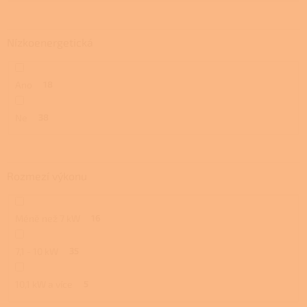
Nízkoenergetická
Ano
18
Ne
38
Rozmezí výkonu
Méně než 7 kW
16
7,1 - 10 kW
35
10,1 kW a více
5