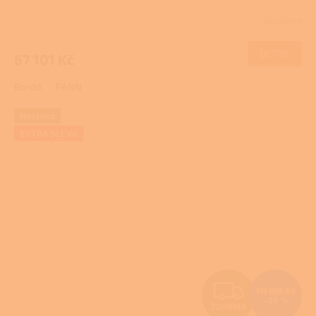
R
troubou
Pro další slevu volejte +420 778 500
Skladem
111
M
DETAIL
67 101 Kč
A
Bordó
PANN
Novinka
EXTRA SLEVA
Z
111 895 Kč
–20 %
ZDARMA