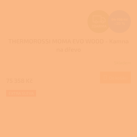
Z
94 198 Kč
–20 %
ZDARMA
D
THERMOROSSI MOMA EVO WOOD - Kamna
A
na dřevo
R
Skladem
M
Do košíku
75 358 Kč
A
EXTRA SLEVA