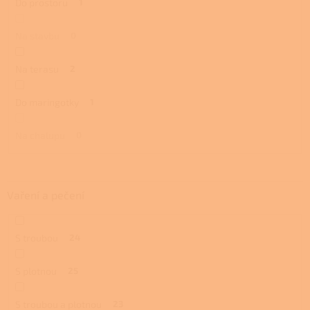
Do prostoru
1
Na stavbu
0
Na terasu
2
Do maringotky
1
Na chalupu
0
Vaření a pečení
S troubou
24
S plotnou
25
S troubou a plotnou
23