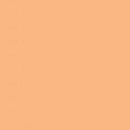
14 kW
0
12 kW
1
20 kW
2
7 kW
3
15 kW
0
9 kW
4
5 kW
2
21 kW
0
10 kW/13 kW uhlí
0