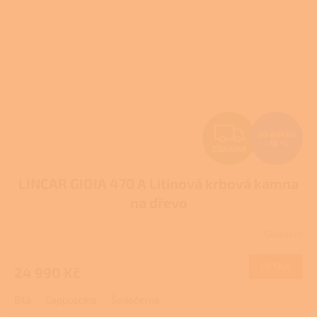
Z
30 831 Kč
–18 %
ZDARMA
D
LINCAR GIOIA 470 A Litinová krbová kamna
A
na dřevo
R
Skladem
Průměrné
M
hodnocení
produktu
DETAIL
24 990 Kč
A
je
3,8
Bílá
Cappuccino
Šedočerná
z
5