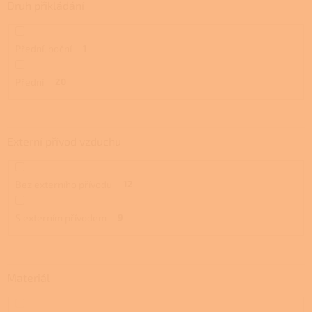
Druh přikládání
Přední, boční
1
Přední
20
Externí přívod vzduchu
Bez externího přívodu
12
S externím přívodem
9
Materiál