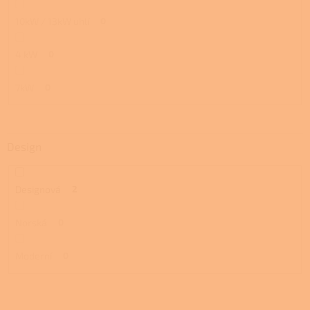
10kW / 13kW uhlí
0
4 kW
0
7kW
0
Design
Designová
2
Norská
0
Moderní
0