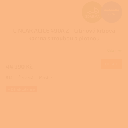
Z
48 617 Kč
–7 %
ZDARMA
D
LINCAR ALICE 490A Z - Litinová krbová
A
kamna s troubou a plotnou
R
Skladem
Průměrné
M
hodnocení
produktu
DETAIL
44 990 Kč
A
je
1,0
Bílá
Červená
Mastek
z
5
hvězdiček.
+ Dárek zdarma