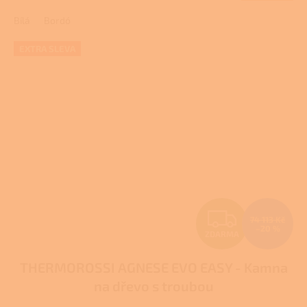
A
2,0
Bílá
Bordó
z
5
hvězdiček.
EXTRA SLEVA
Z
74 113 Kč
–20 %
ZDARMA
D
THERMOROSSI AGNESE EVO EASY - Kamna
A
na dřevo s troubou
R