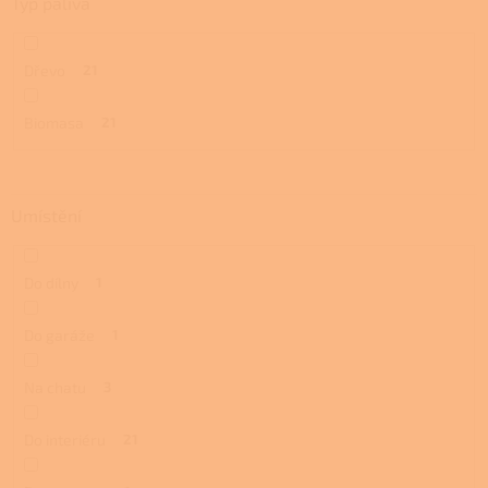
Typ paliva
Dřevo
21
Biomasa
21
Umístění
Do dílny
1
Do garáže
1
Na chatu
3
Do interiéru
21