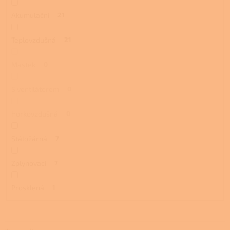
Akumulační
21
Teplovzdušná
21
Mastek
0
S ventilátorem
0
Horkovzdušná
0
Stáložárná
7
Zplynovací
7
Prosklená
1