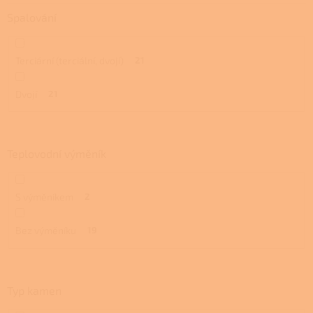
Spalování
Terciární (terciální, dvojí)
21
Dvojí
21
Teplovodní výměník
S výměníkem
2
Bez výměníku
19
Typ kamen