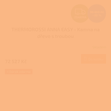
Z
90 659 Kč
–20 %
ZDARMA
D
THERMOROSSI ANNA EASY - Kamna na
A
dřevo s troubou
R
Skladem
M
Do košíku
72 527 Kč
A
+ Dárek zdarma