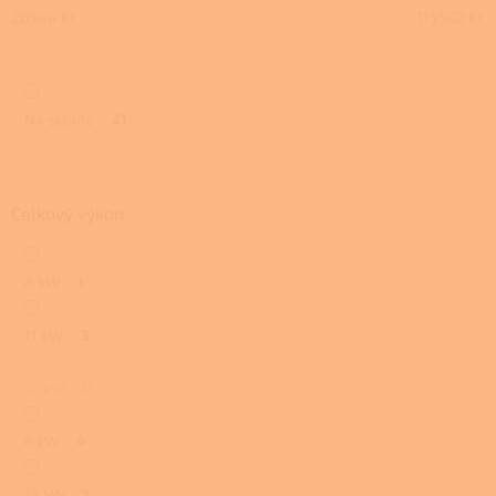
u
20544
Kč
115502
Kč
k
t
ů
Na skladě
21
Celkový výkon
8 kW
1
11 kW
3
10 kW
0
6 kW
4
13 kW
1