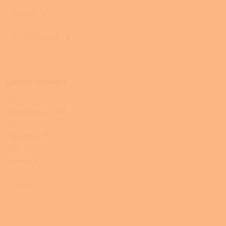
LINCAR
5
THERMOROSSI
6
Způsob instalace
Volně stojící
20
Na noze
1
Závěsná
1
Do rohu
0
V