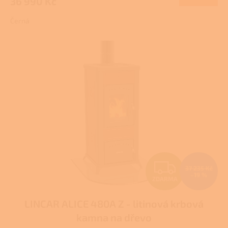
36 990 Kč
A
je
4,0
Černá
z
5
hvězdiček.
Z
37 235 Kč
–19 %
ZDARMA
D
LINCAR ALICE 480A Z - litinová krbová
A
kamna na dřevo