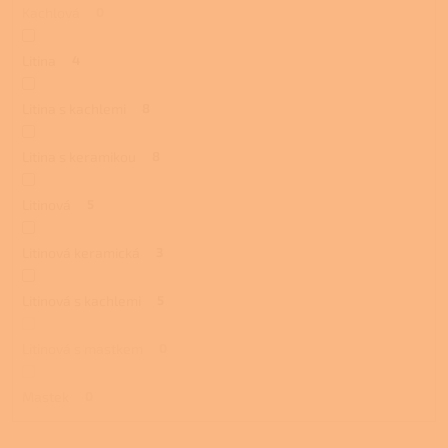
Kachlová
0
Litina
4
Litina s kachlemi
8
Litina s keramikou
8
Litinová
5
Litinová keramická
3
Litinová s kachlemi
5
Litinová s mastkem
0
Mastek
0