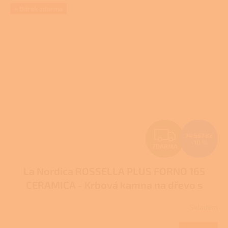
hvězdiček.
+ Dárek zdarma
Z
74 557 Kč
–10 %
ZDARMA
D
La Nordica ROSSELLA PLUS FORNO 165
A
CERAMICA - Krbová kamna na dřevo s
R
troubou
Pro další slevu volejte +420 778 500
Skladem
111
M