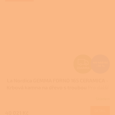
Z
44 468 Kč
–10 %
ZDARMA
D
La Nordica GEMMA FORNO 165 CERAMICA -
A
Krbová kamna na dřevo s troubou
Pro další
R
slevu volejte +420 778 500 111
Skladem
Průměrné
M
hodnocení
produktu
DETAIL
40 021 Kč
je