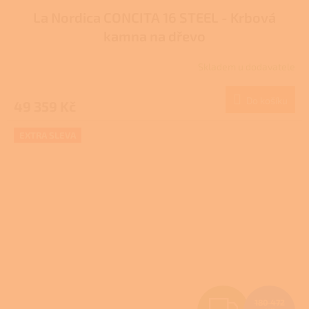
La Nordica CONCITA 16 STEEL - Krbová
A
kamna na dřevo
R
Skladem u dodavatele
M
Do košíku
49 359 Kč
A
EXTRA SLEVA
Z
180 472