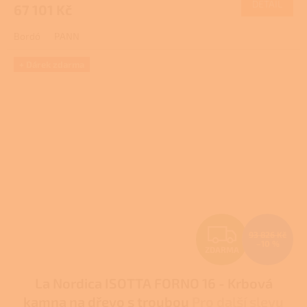
DETAIL
67 101 Kč
A
Bordó
PANN
+ Dárek zdarma
Z
93 826 Kč
–10 %
ZDARMA
D
La Nordica ISOTTA FORNO 16 - Krbová
A
kamna na dřevo s troubou
Pro další slevu