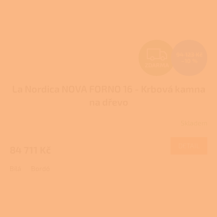
Z
94 123 Kč
–10 %
ZDARMA
D
La Nordica NOVA FORNO 16 - Krbová kamna
A
na dřevo
R
Skladem
M
DETAIL
84 711 Kč
A
Bílá
Bordó