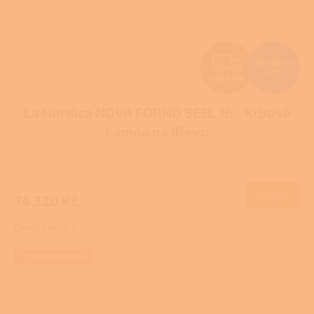
Z
80 783 Kč
–8 %
ZDARMA
D
La Nordica NOVA FORNO SEEL 16 - Krbová
A
kamna na dřevo
R
Skladem
M
DETAIL
74 320 Kč
A
Černý antracit
+ Dárek zdarma