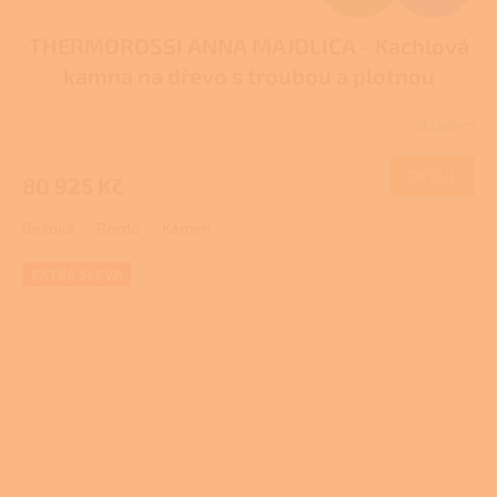
D
THERMOROSSI ANNA MAJOLICA - Kachlová
A
kamna na dřevo s troubou a plotnou
R
Skladem
M
DETAIL
80 925 Kč
A
Béžová
Bordó
Kámen
EXTRA SLEVA