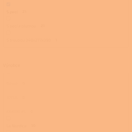
S pecí
21
S pecí a plotnou
21
S troubou 340x277x390
1
Výrobce
Dovre
0
JOTUL
0
KRATKI. PL
0
La Nordica
10