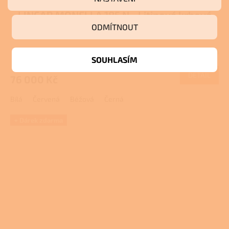
D
LINCAR MONELLA 185 N - Litinová krbová
A
ODMÍTNOUT
kamna s troubou
R
Skladem
M
SOUHLASÍM
DETAIL
76 000 Kč
A
Bílá
Červená
Béžová
Černá
+ Dárek zdarma