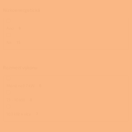
Nízkoenergetická
Ano
6
Ne
15
Rozmezí výkonu
Méně než 7 kW
6
7,1 - 10 kW
8
10,1 kW a více
7