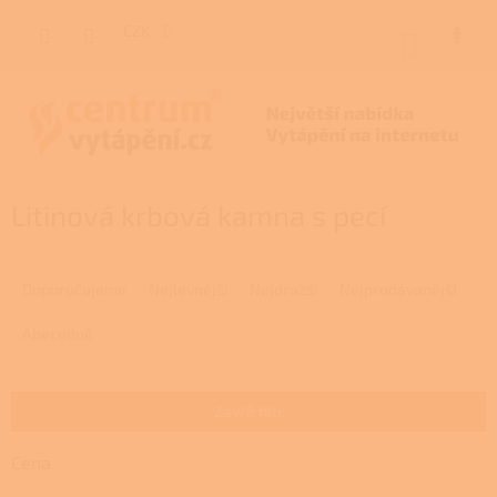
Přejít
na
CZK
NÁKUP
obsah
KOŠÍK
Litinová krbová kamna s pecí
Ř
a
Doporučujeme
Nejlevnější
Nejdražší
Nejprodávanější
z
e
Abecedně
n
í
p
Zavřít filtr
r
o
Cena
d