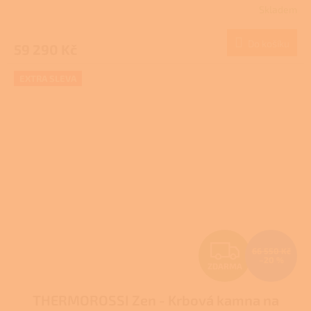
Skladem
M
Do košíku
59 290 Kč
A
EXTRA SLEVA
Z
66 550 Kč
–20 %
ZDARMA
D
THERMOROSSI Zen - Krbová kamna na
A