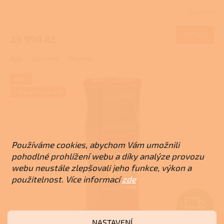
R
Skladem
Průměrné
M
hodnocení
produktu
DETAIL
29 990 Kč
A
je
2,6
Bílá
Červená
Mastek
z
5
hvězdiček.
Akce
+ Dárek zdarma
Používáme cookies, abychom Vám umožnili
pohodlné prohlížení webu a díky analýze provozu
webu neustále zlepšovali jeho funkce, výkon a
použitelnost. Více informací
zde
Z
ZDARMA
NASTAVENÍ