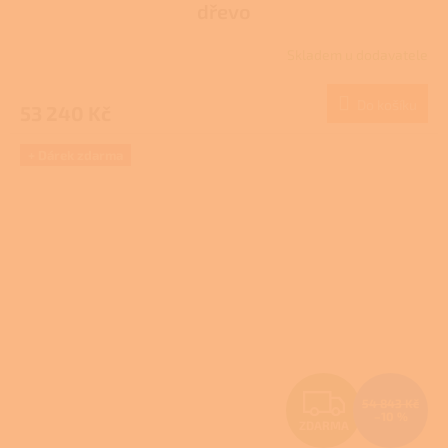
dřevo
R
Skladem u dodavatele
M
Do košíku
53 240 Kč
A
+ Dárek zdarma
Z
54 843 Kč
–10 %
ZDARMA
D