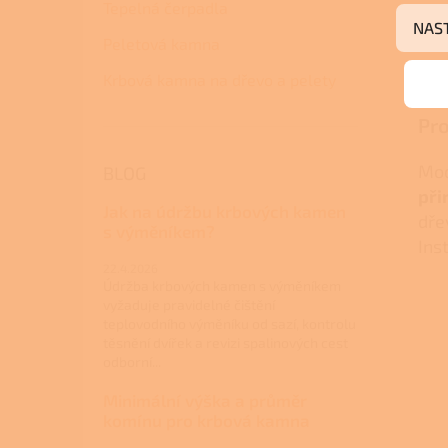
Tepelná čerpadla
NAS
Peletová kamna
Ná
Krbová kamna na dřevo a pelety
Pro
Mod
BLOG
při
Jak na údržbu krbových kamen
dře
s výměníkem?
Ins
22.4.2026
Údržba krbových kamen s výměníkem
vyžaduje pravidelné čištění
teplovodního výměníku od sazí, kontrolu
těsnění dvířek a revizi spalinových cest
odborní...
Minimální výška a průměr
komínu pro krbová kamna