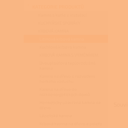
n
KATEGORIE PRODUKTŮ
e
l
Kamna a kotle s instalací
KUCHYŇSKÉ SPORÁKY
KRBOVÁ KAMNA
Litinová krbová kamna
Kachlová krbová kamna
KRBOVÁ KAMNA S VÝMĚNÍKEM
Dvouplášťová teplovzdušná
kamna
Kamna na dřevo s rozvodem
horkého vzduchu
Kamna na dřevo do
nízkoenergetických domů
Hermeticky uzavřená kamna na
Souvi
dřevo
Lázeňská kamna
Krbová kamna na dřevo a pelety