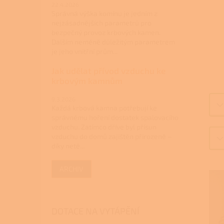
22.4.2026
Správná výška komínu je jedním z
nejzásadnějších parametrů pro
bezpečný provoz krbových kamen.
Dalším neméně důležitým parametrem
je jeho vnitřní prům...
Jak udělat přívod vzduchu ke
krbovým kamnům
9.3.2026
Každá krbová kamna potřebují ke
správnému hoření dostatek spalovacího
vzduchu. Zatímco dříve byl přísun
vzduchu do domů zajištěn přirozeně –
díky netě...
ARCHIV
DOTACE NA VYTÁPĚNÍ