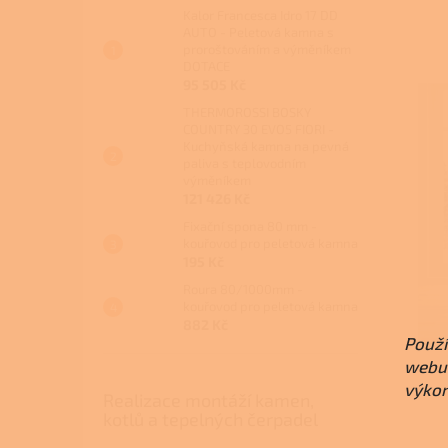
Kalor Francesca Idro 17 DD
AUTO - Peletová kamna s
proroštováním a výměníkem
DOTACE
95 505 Kč
THERMOROSSI BOSKY
COUNTRY 30 EVO5 FIORI -
Kuchyňská kamna na pevná
paliva s teplovodním
výměníkem
121 426 Kč
Fixační spona 80 mm -
kouřovod pro peletová kamna
195 Kč
Roura 80/1000mm -
kouřovod pro peletová kamna
882 Kč
Použí
webu 
výkon
Realizace montáží kamen,
kotlů a tepelných čerpadel