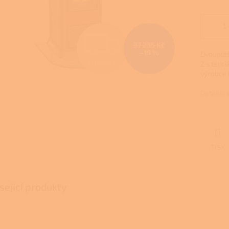
Z
37 235 Kč
–19 %
Dvoupláš
ZDARMA
Z s terc
D
výrobce 
Detailní
A
R
TISK
M
sející produkty
A