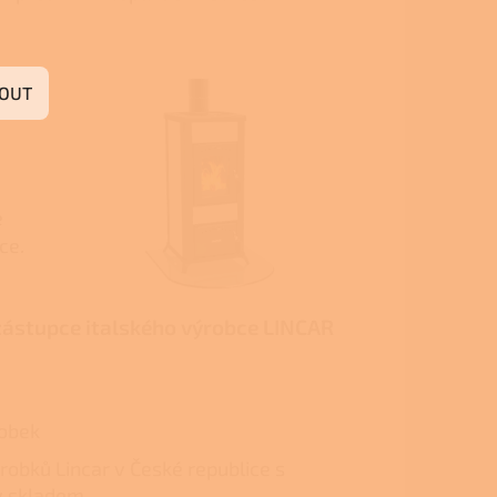
OUT
e
ce.
zástupce italského výrobce LINCAR
robek
ýrobků Lincar v České republice s
y skladem