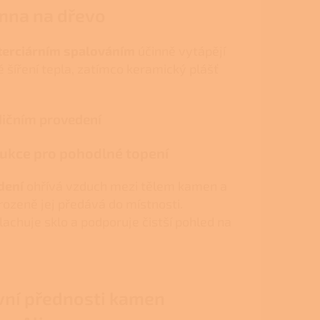
amna na dřevo
terciárním spalováním
účinně vytápějí
 šíření tepla, zatímco keramický plášť
dičním provedení
ukce pro pohodlné topení
dení
ohřívá vzduch mezi tělem kamen a
rozeně jej předává do místnosti.
achuje sklo a podporuje čistší pohled na
vní přednosti kamen