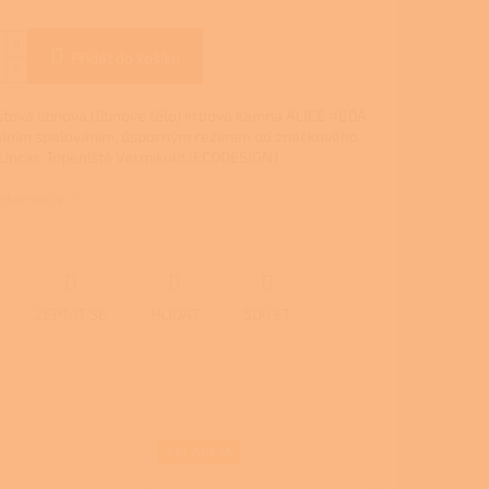
Přidat do košíku
ťová litinová (litinové tělo) krbová kamna ALICE 480A
iálním spalováním, úsporným režimen od značkového
Lincar. Topeniště Vermikulit.(ECODESIGN)
 informace
ZEPTAT SE
HLÍDAT
SDÍLET
SKLADEM