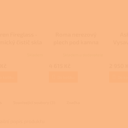
ren Fireglass -
Roma nerezový
As
ický čistič skla
plech pod kamna
Vysav
Skladem
Skladem u dodavatele
rné
cení
 Kč
4 615 Kč
2 950 
ktu
o košíku
Do košíku
Do ko
ček.
s
Související soubory (3)
Značka
ailní popis produktu