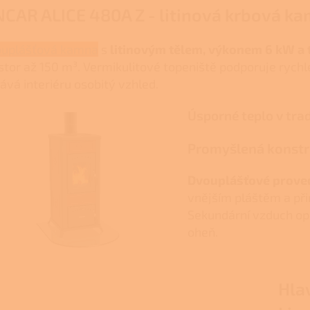
NCAR ALICE 480A Z - litinová krbová k
uplášťová kamna
s
litinovým tělem, výkonem 6 kW a 
stor až 150 m³. Vermikulitové topeniště podporuje rychlé
ává interiéru osobitý vzhled.
Úsporné teplo v tra
Promyšlená konstr
Dvouplášťové prove
vnějším pláštěm a při
Sekundární vzduch opl
oheň.
Hla