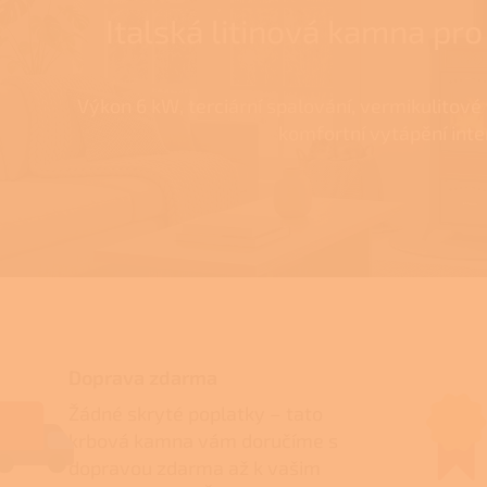
Italská litinová kamna pro
Výkon 6 kW, terciární spalování, vermikulitové 
komfortní vytápění inter
Doprava zdarma
Žádné skryté poplatky – tato
krbová kamna vám doručíme s
dopravou zdarma až k vašim