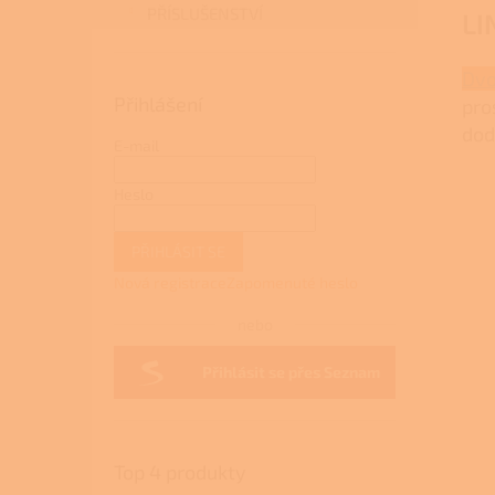
PŘÍSLUŠENSTVÍ
LI
Dvo
Přihlášení
pro
dod
E-mail
Heslo
PŘIHLÁSIT SE
Nová registrace
Zapomenuté heslo
nebo
Přihlásit se přes Seznam
Top 4 produkty