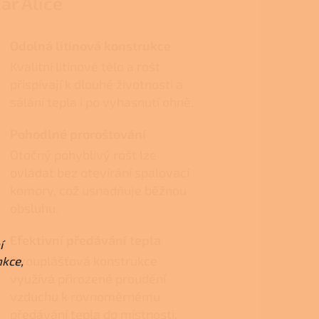
ar Alice
Odolná litinová konstrukce
Kvalitní litinové tělo a rošt
přispívají k dlouhé životnosti a
sálání tepla i po vyhasnutí ohně.
Pohodlné proroštování
Otočný pohyblivý rošt lze
ovládat bez otevírání spalovací
komory, což usnadňuje běžnou
obsluhu.
Efektivní předávání tepla
í
Dvouplášťová konstrukce
nkce,
využívá přirozené proudění
vzduchu k rovnoměrnému
předávání tepla do místnosti.