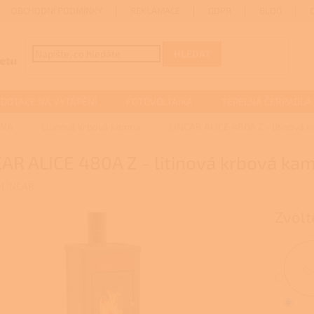
OBCHODNÍ PODMÍNKY
REKLAMACE
GDPR
BLOG
HLEDAT
DOTACE NA VYTÁPĚNÍ
FOTOVOLTAIKA
TEPELNÁ ČERPADLA
MNA
Litinová krbová kamna
LINCAR ALICE 480A Z - litinová 
AR ALICE 480A Z - litinová krbová ka
:
LINCAR
Zvolt