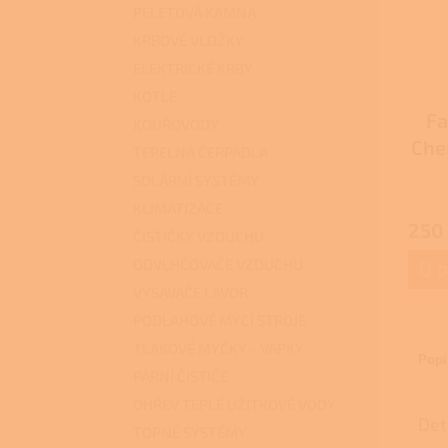
PELETOVÁ KAMNA
KRBOVÉ VLOŽKY
ELEKTRICKÉ KRBY
KOTLE
Fa
KOUŘOVODY
Chem
TEPELNÁ ČERPADLA
SOLÁRNÍ SYSTÉMY
Průmě
KLIMATIZACE
hodno
250
produ
ČISTIČKY VZDUCHU
je
ODVLHČOVAČE VZDUCHU
3,7
D
z
VYSAVAČE LAVOR
5
PODLAHOVÉ MYCÍ STROJE
hvězdi
TLAKOVÉ MYČKY - VAPKY
Popi
PARNÍ ČISTIČE
OHŘEV TEPLÉ UŽITKOVÉ VODY
Det
TOPNÉ SYSTÉMY