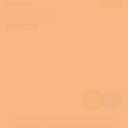
DETAIL
54 547 Kč
A
Béžová
Bordó
Kámen
+ Dárek zdarma
Z
74 557 Kč
–10 %
ZDARMA
D
La Nordica ROSSELLA PLUS FORNO 165
A
CERAMICA - Krbová kamna na dřevo s