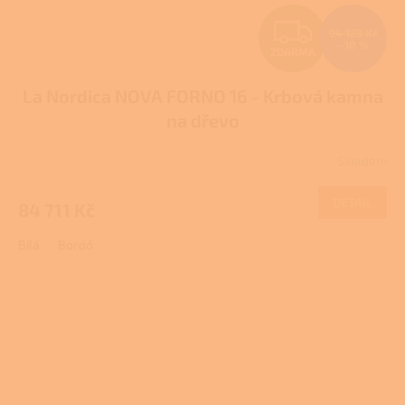
Z
94 123 Kč
–10 %
ZDARMA
D
La Nordica NOVA FORNO 16 - Krbová kamna
A
na dřevo
R
Skladem
M
DETAIL
84 711 Kč
A
Bílá
Bordó