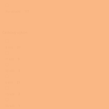
ů
Na skladě
117
Celkový výkon
8 kW
21
11 kW
9
10 kW
3
6 kW
21
13 kW
2
14 kW
1