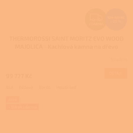
Z
124 721 Kč
–20 %
ZDARMA
D
THERMOROSSI SAINT MORITZ EVO WOOD
A
MAJOLICA - Kachlová kamna na dřevo
R
Skladem
Průměrné
M
hodnocení
produktu
DETAIL
99 777 Kč
A
je
5,0
Bílá
Béžová
Bordó
Holubí šeď
z
5
hvězdiček.
Akce
+ Dárek zdarma