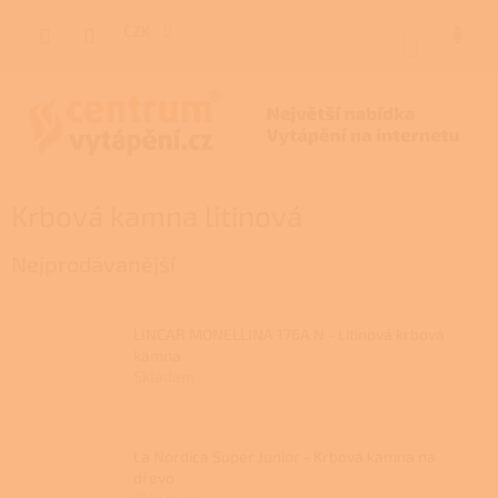
Přejít
na
CZK
NÁKUP
obsah
KOŠÍK
Krbová kamna litinová
Nejprodávanější
LINCAR MONELLINA 176A N - Litinová krbová
kamna
Skladem
La Nordica Super Junior - Krbová kamna na
dřevo