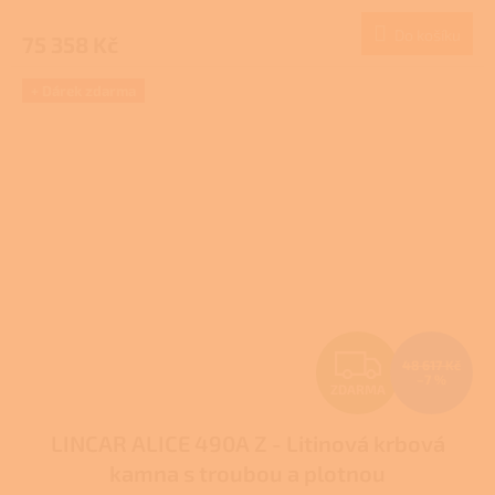
M
Do košíku
75 358 Kč
A
+ Dárek zdarma
Z
48 617 Kč
–7 %
ZDARMA
D
LINCAR ALICE 490A Z - Litinová krbová
A
kamna s troubou a plotnou