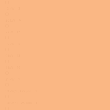
12 kW
2
20 kW
4
7 kW
17
15 kW
5
9 kW
12
5 kW
16
21 kW
1
10 kW/13 kW uhlí
1
10kW / 13kW uhlí
1