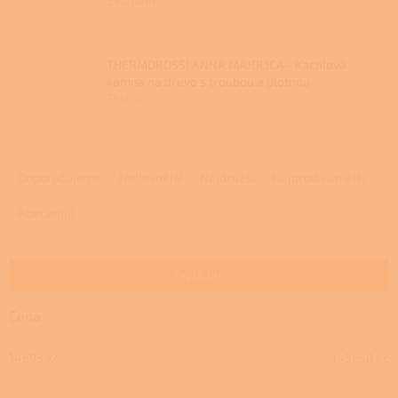
Skladem
THERMOROSSI ANNA MAJOLICA - Kachlová
kamna na dřevo s troubou a plotnou
Skladem
Ř
a
Doporučujeme
Nejlevnější
Nejdražší
Nejprodávanější
z
e
Abecedně
n
í
p
Zavřít filtr
r
o
Cena
d
u
14693
Kč
145650
Kč
k
t