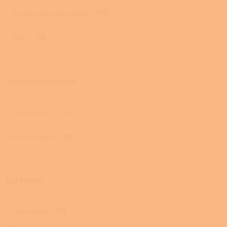
Terciární (terciální, dvojí)
118
Dvojí
118
Teplovodní výměník
S výměníkem
12
Bez výměníku
106
Typ kamen
Akumulační
118