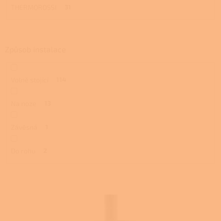
THERMOROSSI
31
Způsob instalace
Volně stojící
114
Na noze
13
Závěsná
1
Do rohu
2
V
ý
p
i