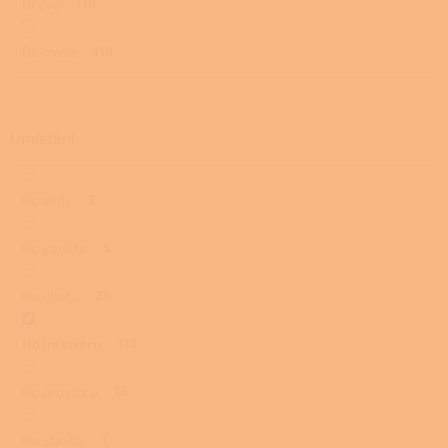
Dřevo
118
Biomasa
118
Umístění
Do dílny
3
Do garáže
5
Na chatu
28
Do interiéru
118
Do prostoru
16
Na stavbu
1