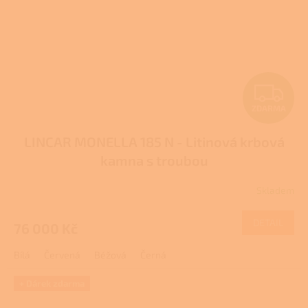
Z
ZDARMA
D
LINCAR MONELLA 185 N - Litinová krbová
A
kamna s troubou
R
Skladem
M
DETAIL
76 000 Kč
A
Bílá
Červená
Béžová
Černá
+ Dárek zdarma