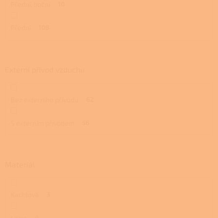
Přední, boční
10
Přední
108
Externí přívod vzduchu
Bez externího přívodu
62
S externím přívodem
56
Materiál
Kachlová
3
Litina
4