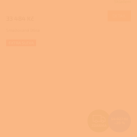
Skladem
M
DETAIL
33 484 Kč
A
Smaltovaná litina
EXTRA SLEVA
Z
54 027 Kč
–20 %
ZDARMA
D