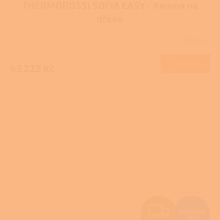
THERMOROSSI SOFIA EASY - Kamna na
A
dřevo
R
Skladem
M
Do košíku
43 222 Kč
A
Z
37 235 Kč
–19 %