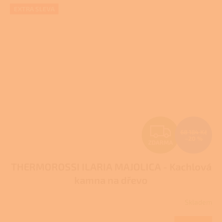
EXTRA SLEVA
Z
68 184 Kč
–20 %
ZDARMA
D
THERMOROSSI ILARIA MAJOLICA - Kachlová
A
kamna na dřevo
R
Skladem
M