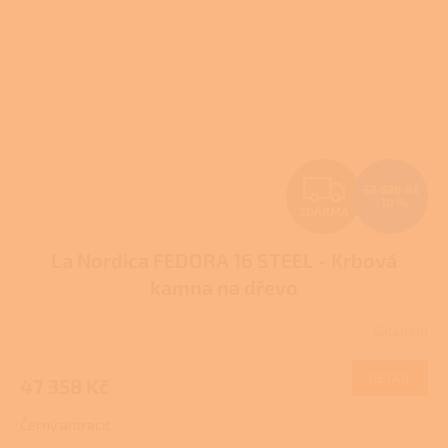
Z
52 620 Kč
–10 %
ZDARMA
D
La Nordica FEDORA 16 STEEL - Krbová
A
kamna na dřevo
R
Skladem
M
DETAIL
47 358 Kč
A
Černý antracit