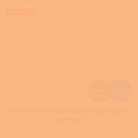
EXTRA SLEVA
Z
94 198 Kč
–20 %
ZDARMA
D
THERMOROSSI MOMA EVO WOOD - Kamna
A
na dřevo
R
Skladem