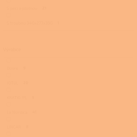
S pecí a plotnou
21
S troubou 340x277x390
1
Výrobce
Dovre
9
JOTUL
20
KRATKI. PL
9
La Nordica
41
LINCAR
8