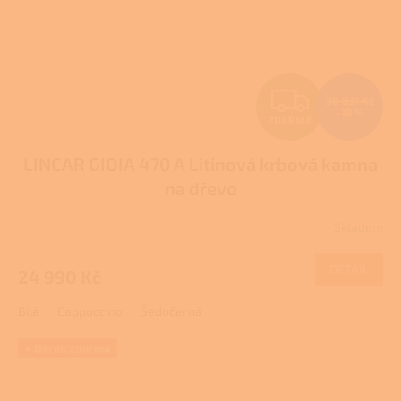
Z
30 831 Kč
–18 %
ZDARMA
D
LINCAR GIOIA 470 A Litinová krbová kamna
A
na dřevo
R
Skladem
Průměrné
M
hodnocení
produktu
DETAIL
24 990 Kč
A
je
3,8
Bílá
Cappuccino
Šedočerná
z
5
hvězdiček.
+ Dárek zdarma