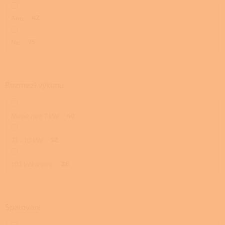
Ano
42
Ne
75
Rozmezí výkonu
Méně než 7 kW
40
7,1 - 10 kW
52
10,1 kW a více
26
Spalování