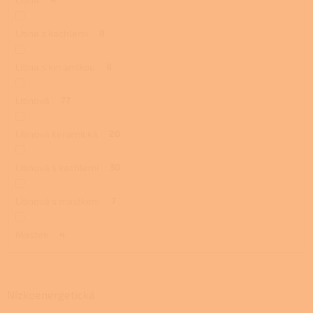
Litina s kachlemi
8
Litina s keramikou
8
Litinová
77
Litinová keramická
20
Litinová s kachlemi
30
Litinová s mastkem
7
Mastek
4
Nízkoenergetická