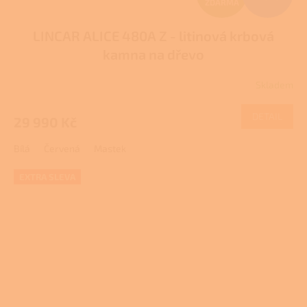
ZDARMA
D
LINCAR ALICE 480A Z - litinová krbová
A
kamna na dřevo
R
Skladem
Průměrné
M
hodnocení
produktu
DETAIL
29 990 Kč
A
je
2,6
Bílá
Červená
Mastek
z
5
hvězdiček.
EXTRA SLEVA