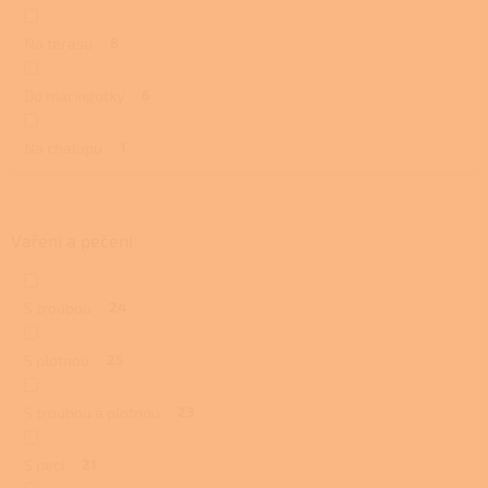
Na terasu
8
Do maringotky
6
Na chalupu
1
Vaření a pečení
S troubou
24
S plotnou
25
S troubou a plotnou
23
S pecí
21