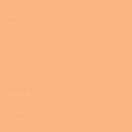
Teplovzdušná
118
Mastek
4
S ventilátorem
1
Horkovzdušná
8
Stáložárná
14
Zplynovací
14
Prosklená
5
Typ paliva