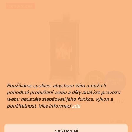
5
hvězdiček.
EXTRA SLEVA
Z
69 091 Kč
–20 %
Používáme cookies, abychom Vám umožnili
ZDARMA
D
pohodlné prohlížení webu a díky analýze provozu
webu neustále zlepšovali jeho funkce, výkon a
THERMOROSSI VITTORIA EASY - Kamna na
A
použitelnost. Více informací
zde
dřevo
R
Skladem
M
NASTAVENÍ