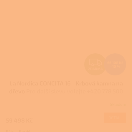
Z
66 108 Kč
–10 %
ZDARMA
D
La Nordica CONCITA 16 - Krbová kamna na
A
dřevo
Pro další slevu volejte +420 778 500
R
111
Skladem
M
DETAIL
59 498 Kč
A
Bílá
Bordó