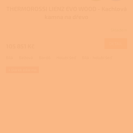
D
THERMOROSSI LIENZ EVO WOOD - Kachlová
A
kamna na dřevo
R
Skladem
M
DETAIL
105 851 Kč
A
Bílá
Béžová
Bordó
Holubí šeď
Bílá - holubí šeď
+ Dárek zdarma