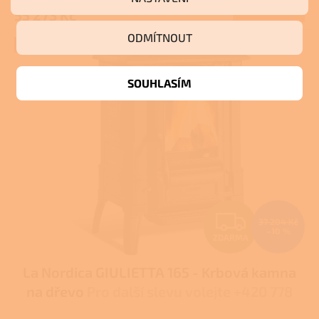
Do košíku
55 273 Kč
A
ODMÍTNOUT
+ Dárek zdarma
SOUHLASÍM
Z
37 204 Kč
–10 %
ZDARMA
D
La Nordica GIULIETTA 165 - Krbová kamna
A
na dřevo
Pro další slevu volejte +420 778
R
500 111