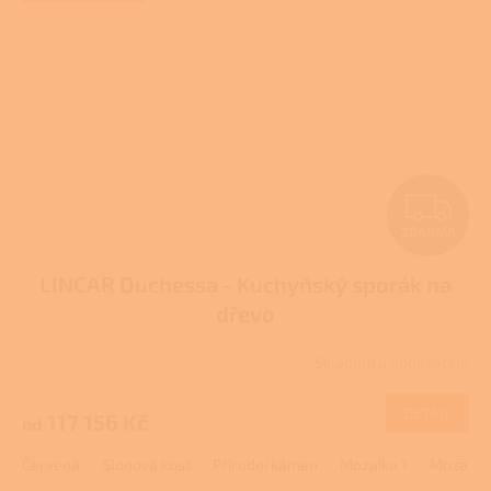
Z
ZDARMA
D
LINCAR Duchessa - Kuchyňský sporák na
A
dřevo
R
Skladem u dodavatele
M
DETAIL
117 156 Kč
od
A
Červená
Slonová kost
Přírodní kámen
Mozaika 1
Mozaika