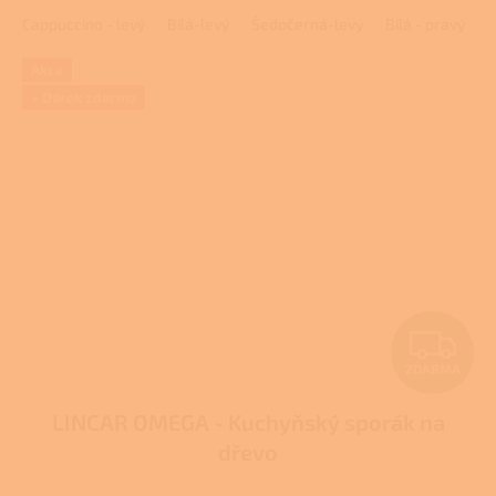
3,4
Cappuccino - levý
Bílá-levý
Šedočerná-levý
Bílá - pravý
C
z
5
hvězdiček.
Akce
+ Dárek zdarma
Z
ZDARMA
D
LINCAR OMEGA - Kuchyňský sporák na
A
dřevo
R