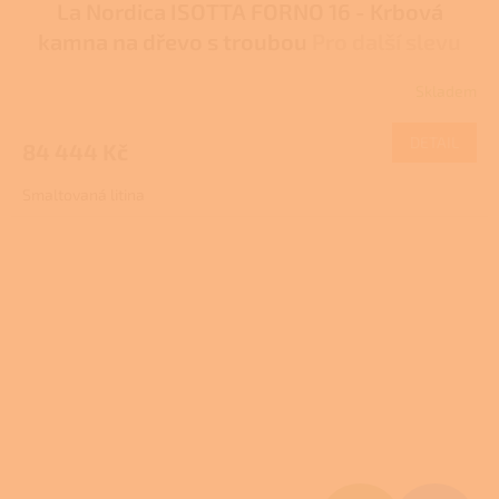
La Nordica ISOTTA FORNO 16 - Krbová
A
kamna na dřevo s troubou
Pro další slevu
R
volejte +420 778 500 111
Skladem
Průměrné
M
hodnocení
produktu
DETAIL
84 444 Kč
A
je
2,5
Smaltovaná litina
z
5
hvězdiček.