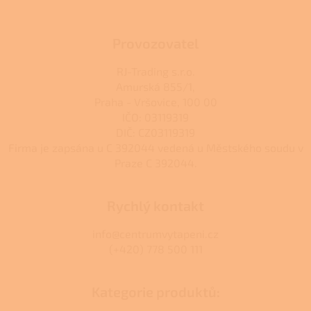
y
v
ý
Provozovatel
p
i
RJ-Trading s.r.o.
s
Amurská 855/1,
u
Praha - Vršovice, 100 00
IČO: 03119319
DIČ: CZ03119319
Firma je zapsána u C 392044 vedená u Městského soudu v
Praze C 392044.
Rychlý kontakt
info@centrumvytapeni.cz
(+420) 778 500 111
Kategorie produktů: