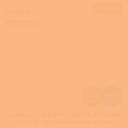
M
Do košíku
93 649 Kč
A
+ Dárek zdarma
Z
92 522 Kč
–10 %
ZDARMA
D
La Nordica TERMOROSSELLA PLUS FORNO
A
D.S.A. 16 - Krbová kamna na dřevo s