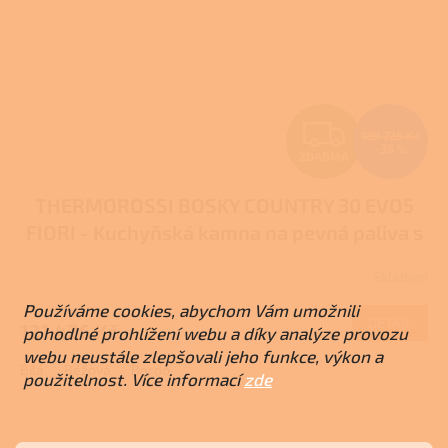
Z
189 728 Kč
–36 %
ZDARMA
D
THERMOROSSI BOSKY COUNTRY 30 EVO5
A
FIORI - Kuchyňská kamna na pevná paliva s
R
teplovodním výměníkem
Skladem
Průměrné
M
hodnocení
Používáme cookies, abychom Vám umožnili
produktu
DETAIL
121 426 Kč
pohodlné prohlížení webu a díky analýze provozu
A
je
webu neustále zlepšovali jeho funkce, výkon a
1,0
Bílá
Béžová
Bordó
z
použitelnost. Více informací
zde
5
hvězdiček.