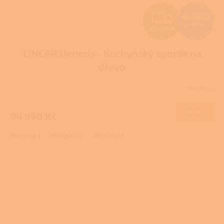
Z
116 998 Kč
–18 %
ZDARMA
D
LINCAR Deneris - Kuchyňský sporák na
A
dřevo
R
Skladem
M
DETAIL
94 990 Kč
A
Mozaika 1
Mozaika 2
Mozaika 3