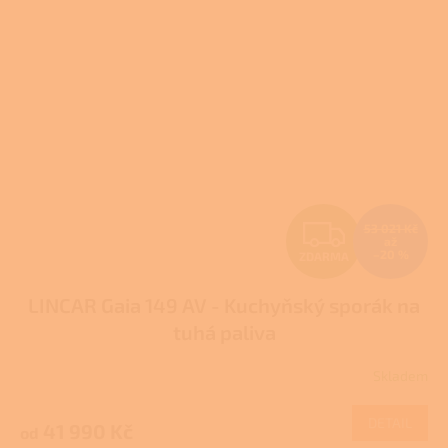
Z
53 021 Kč
až
–20 %
ZDARMA
D
LINCAR Gaia 149 AV - Kuchyňský sporák na
A
tuhá paliva
R
Skladem
Průměrné
M
hodnocení
produktu
DETAIL
41 990 Kč
od
A
je