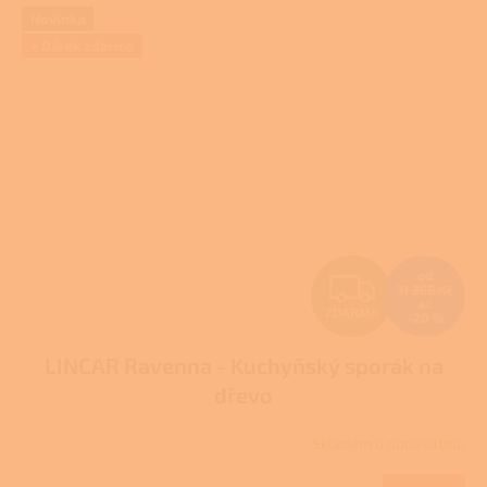
Novinka
+ Dárek zdarma
Z
od
71 268 Kč
až
ZDARMA
–20 %
D
LINCAR Ravenna - Kuchyňský sporák na
A
dřevo
R
Skladem u dodavatele
M