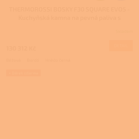
D
THERMOROSSI BOSKY F30 SQUARE EVO5 -
A
Kuchyňská kamna na pevná paliva s
R
teplovodním výměníkem
Skladem
Průměrné
M
hodnocení
produktu
DETAIL
130 312 Kč
A
je
5,0
Béžová
Bordó
Hnědo černá
z
5
hvězdiček.
+ Dárek zdarma