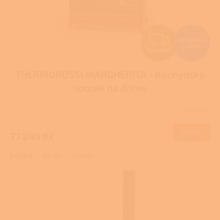
Z
96 558 Kč
–20 %
ZDARMA
D
THERMOROSSI MARGHERITA - Kuchyňský
A
sporák na dřevo
R
Skladem
Průměrné
M
hodnocení
produktu
DETAIL
77 246 Kč
A
je
4,0
Béžová
Bordó
Kámen
z
5
hvězdiček.