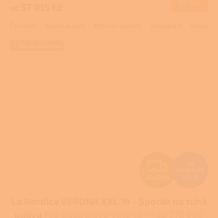
DETAIL
57 015 Kč
od
A
Červená
Slonová kost
Přírodní kámen
Mozaika 1
Mozaika
+ Dárek zdarma
Z
od
94 864 Kč
–10 %
ZDARMA
D
La Nordica VERONA XXL 16 - Sporák na tuhá
A
paliva
Pro další slevu volejte +420 778 500