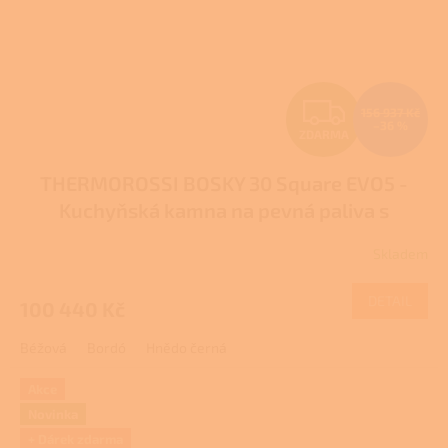
Z
156 937 Kč
–36 %
ZDARMA
D
THERMOROSSI BOSKY 30 Square EVO5 -
A
Kuchyňská kamna na pevná paliva s
R
teplovodním výměníkem
Skladem
M
DETAIL
100 440 Kč
A
Béžová
Bordó
Hnědo černá
Akce
Novinka
+ Dárek zdarma