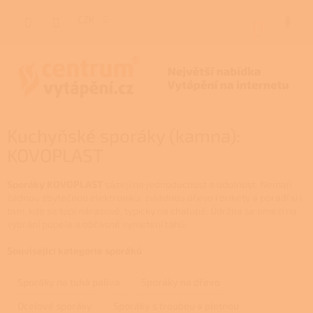
Přejít
na
CZK
NÁKUP
obsah
KOŠÍK
Kuchyňské sporáky (kamna):
KOVOPLAST
Sporáky KOVOPLAST
sázejí na jednoduchost a odolnost. Nemají
žádnou zbytečnou elektroniku, zvládnou dřevo i brikety a poradí si i
tam, kde se topí nárazově, typicky na chalupě. Údržba se omezí na
vybrání popela a občasné vymetení tahů.
Související kategorie sporáků
Sporáky na tuhá paliva
Sporáky na dřevo
Ocelové sporáky
Sporáky s troubou a plotnou