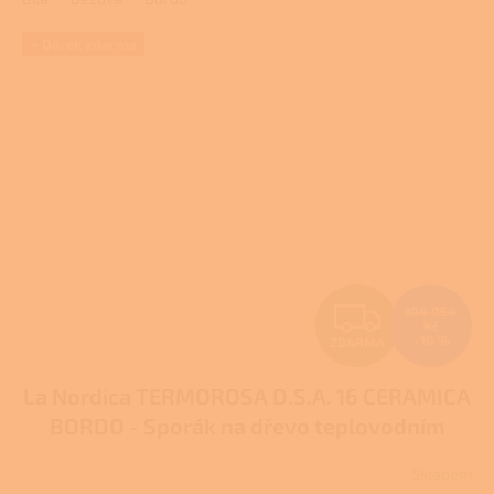
z
5
hvězdiček.
+ Dárek zdarma
Z
104 054
Kč
–10 %
ZDARMA
D
La Nordica TERMOROSA D.S.A. 16 CERAMICA
A
BORDO - Sporák na dřevo teplovodním
R
výměníkem
Pro další slevu volejte +420 778
Skladem
500 111