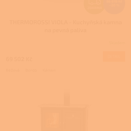
Z
ů
86 878 Kč
–20 %
ZDARMA
D
THERMOROSSI VIOLA - Kuchyňská kamna
A
na pevná paliva
R
Skladem
M
DETAIL
69 502 Kč
A
Béžová
Bordó
Kámen