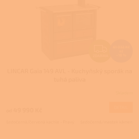
Z
61 032 Kč
až
–18 %
ZDARMA
D
LINCAR Gaia 149 AVL - Kuchyňský sporák na
A
tuhá paliva
R
Skladem
Průměrné
M
hodnocení
produktu
DETAIL
49 990 Kč
od
A
je
3,7
šedočerná/červená kachle - Pravý
šedočerná/mastek kámen - P
z
5
hvězdiček.