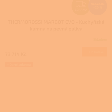
Z
92 142 Kč
–20 %
ZDARMA
D
THERMOROSSI MARGOT EVO - Kuchyňská
A
kamna na pevná paliva
R
Skladem
M
Do košíku
73 714 Kč
A
+ Dárek zdarma