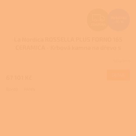
Z
74 557 Kč
–10 %
ZDARMA
D
La Nordica ROSSELLA PLUS FORNO 165
A
CERAMICA - Krbová kamna na dřevo s
R
troubou
Pro další slevu volejte +420 778 500
Skladem
111
M
DETAIL
67 101 Kč
A
Bordó
PANN