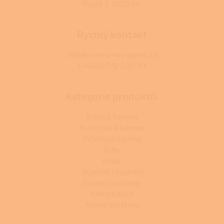
Praze C 392044.
Rychlý kontakt
info@centrumvytapeni.cz
(+420) 778 500 111
Kategorie produktů:
Krbová kamna
Kuchyňská kamna
Peletová kamna
Krby
Kotle
Tepelná čerpadla
Solární systémy
Klimatizace
Topné systémy