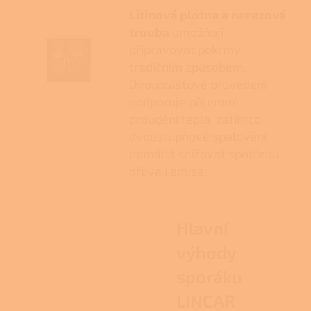
Litinová plotna a nerezová
trouba
umožňují
připravovat pokrmy
tradičním způsobem.
Dvouplášťové provedení
podporuje příjemné
proudění tepla, zatímco
dvoustupňové spalování
pomáhá snižovat spotřebu
dřeva i emise.
Hlavní
výhody
sporáku
LINCAR