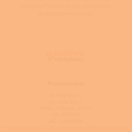
produkty. Postaráme se o dlouhodobý
bezproblémový provoz.
Z
á
p
a
t
í
Provozovatel
RJ-Trading s.r.o.
Amurská 855/1,
Praha - Vršovice, 100 00
IČO: 03119319
DIČ: CZ03119319
Firma je zapsána u C 392044 vedená u Městského soudu v