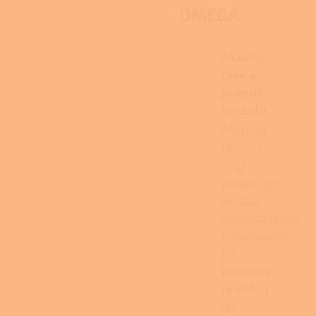
OMEGA
Akumu
lace a
proudě
ní tepla
Masivní
litinové
tělo
akumuluje
teplo a
dvouplášťová
konstrukce
jej
příjemně
předává
do