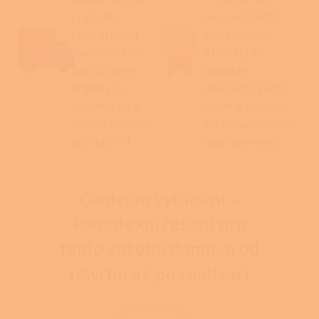
poplatky –
více než 500
tato krbová
zákazníkům,
kamna vám
kteří tento
doručíme s
produkt
dopravou
zakoupili před
zdarma až k
vámi a hodnotí
vašim dveřím
ho s maximální
po celé ČR.
spokojeností.
Centrum vytápění –
komplexní řešení pro
teplo vašeho domova od
návrhu až po realizaci