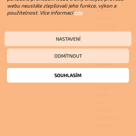
webu neustále zlepšovali jeho funkce, výkon a
Vaření i
použitelnost. Více informací
zde
pečení
Litinová
varná
NASTAVENÍ
plocha
a
ODMÍTNOUT
nerezová
trouba
s
SOUHLASÍM
teploměrem
využívají
teplo
pro
tradiční
přípravu
pokrmů.