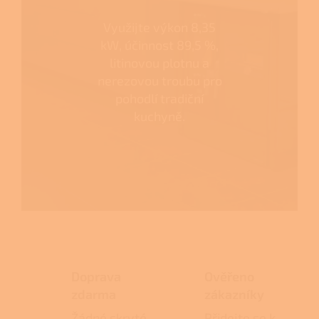
Využijte výkon 8,35
kW, účinnost 89,5 %,
litinovou plotnu a
nerezovou troubu pro
pohodlí tradiční
kuchyně.
Doprava
Ověřeno
zdarma
zákazníky
Žádné skryté
Přidejte se k