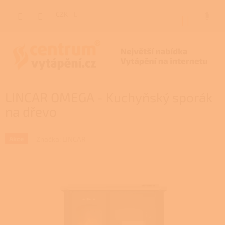
Přejít
na
CZK
NÁKUP
obsah
KOŠÍK
LINCAR OMEGA - Kuchyňský sporák
na dřevo
Značka:
LINCAR
Akce