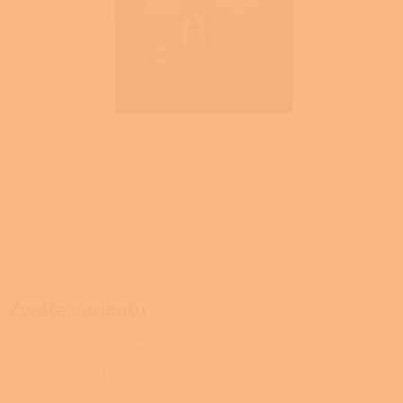
Z
ZDARMA
D
A
R
M
A
Zvolte variantu