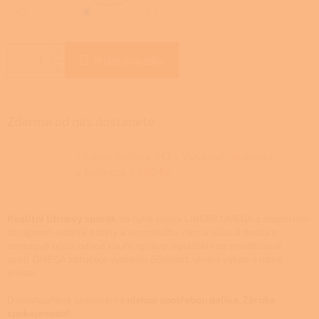
Přidat do košíku
Zdarma od nás dostanete
+ Lavor Ashley 412 - Vysavač na popel
v hodnotě 1 990 Kč
Kvalitní litinový sporák
na tuhá paliva
LINCAR OMEGA
s moderním
designem,
vnitřek z litiny a vermikulitu, rám a sálavá deska z
nerezové oceli, odvod kouře vpravo, opláštění ze smaltované
oceli.
OMEGA zaručuje vysokou účinnost, skvělý výkon a nízké
emise.
Dvoustupňové spalování
s nízkou spotřebou paliva. Záruka
spokojenosti!