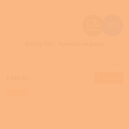
Z
3 289 Kč
–10 %
ZDARMA
D
Ashley 901 - Vysavač na popel
A
R
Skladem
M
2 950 Kč
Do košíku
A
SKLADEM