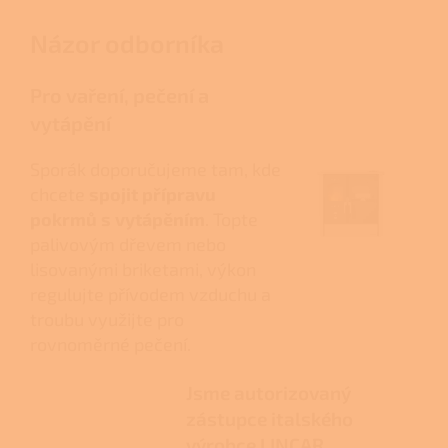
Názor odborníka
Pro vaření, pečení a
vytápění
Sporák doporučujeme tam, kde
chcete
spojit přípravu
pokrmů s vytápěním
. Topte
palivovým dřevem nebo
lisovanými briketami, výkon
regulujte přívodem vzduchu a
troubu využijte pro
rovnoměrné pečení.
Jsme autorizovaný
zástupce italského
výrobce LINCAR