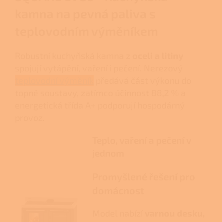
kamna na pevná paliva s
teplovodním výměníkem
Robustní kuchyňská kamna z
oceli a litiny
spojují vytápění, vaření i pečení. Nerezový
teplovodní výměník
předává část výkonu do
topné soustavy, zatímco účinnost 88,2 % a
energetická třída A+ podporují hospodárný
provoz.
Teplo, vaření a pečení v
jednom
Promyšlené řešení pro
domácnost
Model nabízí
varnou desku,