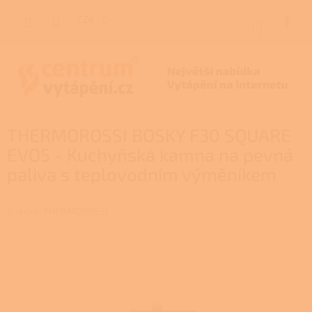
Přejít
na
CZK
NÁKUP
obsah
KOŠÍK
THERMOROSSI BOSKY F30 SQUARE
EVO5 - Kuchyňská kamna na pevná
paliva s teplovodním výměníkem
Značka:
THERMOROSSI