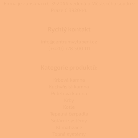
Firma je zapsána u C 392044 vedená u Městského soudu v
Praze C 392044.
Rychlý kontakt
info@centrumvytapeni.cz
(+420) 778 500 111
Kategorie produktů:
Krbová kamna
Kuchyňská kamna
Peletová kamna
Krby
Kotle
Tepelná čerpadla
Solární systémy
Klimatizace
Topné systémy