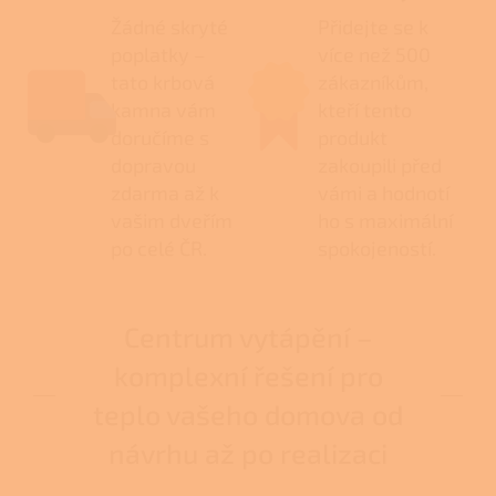
Žádné skryté
Přidejte se k
poplatky –
více než 500
tato krbová
zákazníkům,
kamna vám
kteří tento
doručíme s
produkt
dopravou
zakoupili před
zdarma až k
vámi a hodnotí
vašim dveřím
ho s maximální
po celé ČR.
spokojeností.
Centrum vytápění –
komplexní řešení pro
teplo vašeho domova od
návrhu až po realizaci