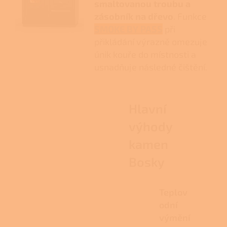
smaltovanou troubu a
zásobník na dřevo
. Funkce
SMOKE BY PASS
při
přikládání výrazně omezuje
únik kouře do místnosti a
usnadňuje následné čištění.
Hlavní
výhody
kamen
Bosky
Teplov
odní
výmění