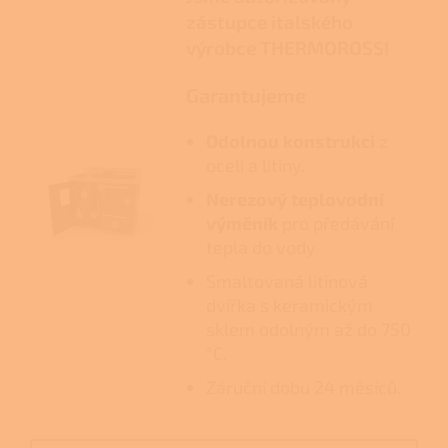
zástupce italského
výrobce THERMOROSSI
Garantujeme
Odolnou konstrukci
z
oceli a litiny.
Nerezový teplovodní
výměník
pro předávání
tepla do vody.
Smaltovaná litinová
dvířka s keramickým
sklem odolným až do 750
°C.
Záruční dobu 24 měsíců.