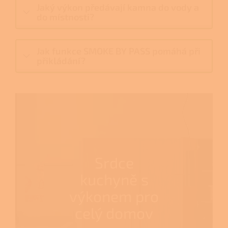
Jaký výkon předávají kamna do vody a
do místnosti?
Jak funkce SMOKE BY PASS pomáhá při
přikládání?
Srdce
kuchyně s
výkonem pro
celý domov