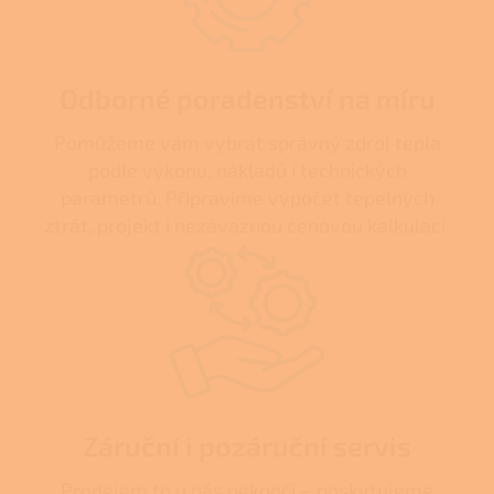
Odborné poradenství na míru
Pomůžeme vám vybrat správný zdroj tepla
podle výkonu, nákladů i technických
parametrů. Připravíme výpočet tepelných
ztrát, projekt i nezávaznou cenovou kalkulaci.
Záruční i pozáruční servis
Prodejem to u nás nekončí – poskytujeme