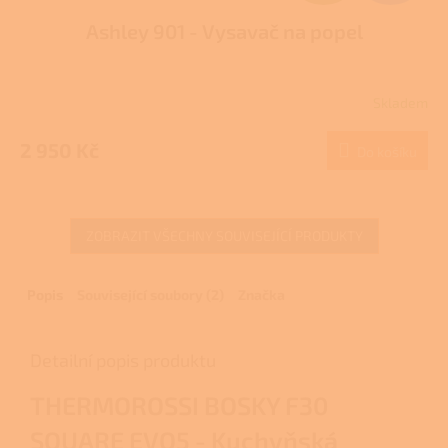
D
Ashley 901 - Vysavač na popel
A
R
Skladem
M
2 950 Kč
Do košíku
A
ZOBRAZIT VŠECHNY SOUVISEJÍCÍ PRODUKTY
Popis
Související soubory (2)
Značka
Detailní popis produktu
THERMOROSSI BOSKY F30
SQUARE EVO5 - Kuchyňská