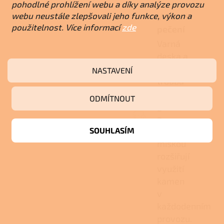
pohodlné prohlížení webu a díky analýze provozu
webu neustále zlepšovali jeho funkce, výkon a
Vaření i
použitelnost. Více informací
zde
pečení
Varná
deska a
smaltovaná
NASTAVENÍ
trouba
s
ODMÍTNOUT
grilem
a
SOUHLASÍM
odkapávací
miskou
rozšiřují
využití
kamen
v
každodenním
provozu.