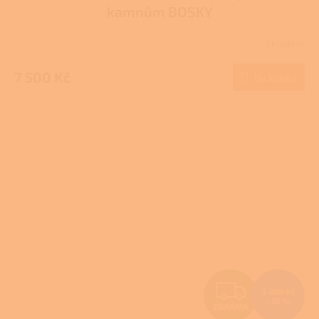
kamnům BOSKY
Skladem
7 500 Kč
Do košíku
Z
3 289 Kč
–10 %
ZDARMA