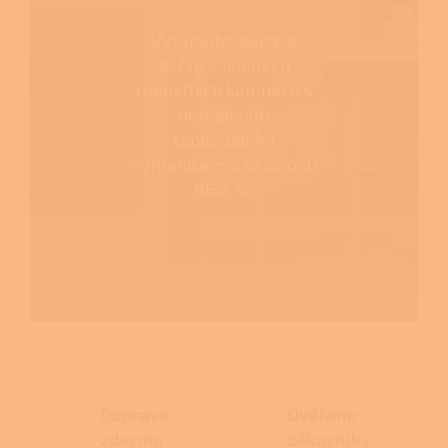
Vytápějte, vařte a
pečte v jediných
robustních kamnech s
nerezovým
teplovodním
výměníkem a účinností
88,2 %.
Doprava
Ověřeno
zdarma
zákazníky