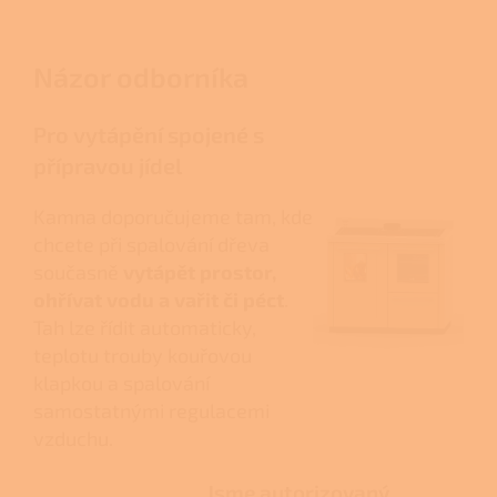
Názor odborníka
Pro vytápění spojené s
přípravou jídel
Kamna doporučujeme tam, kde
chcete při spalování dřeva
současně
vytápět prostor,
ohřívat vodu a vařit či péct
.
Tah lze řídit automaticky,
teplotu trouby kouřovou
klapkou a spalování
samostatnými regulacemi
vzduchu.
Jsme autorizovaný