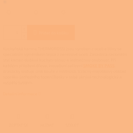
Přidat do košíku
Kuchyňská kamna THERMOROSSI jsou vyroben z oceli a litiny se
speciálním výměníkem tepla z nerezové oceli.
Zásadní a racionální
styl kamen dodává kuchyni silnou a jedinečnou osobnost.
Při
každém přiložení dřeva, inovativní zařízení
SMOKE BY PASS
,
drasticky snižuje únik kouře v místnosti. Vzácný majolikový obklad
sporáku ústředního topení Bosky v sobě ukrývá technologický a
vyspělý systém.
Detailní informace
ZEPTAT SE
HLÍDAT
SDÍLET