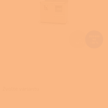
Z
203 613
Kč
–36 %
ZDARMA
D
A
R
M
A
Zvolte variantu