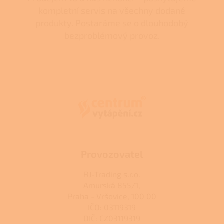
kompletní servis na všechny dodané
produkty. Postaráme se o dlouhodobý
bezproblémový provoz.
Z
á
p
a
t
í
Provozovatel
RJ-Trading s.r.o.
Amurská 855/1,
Praha - Vršovice, 100 00
IČO: 03119319
DIČ: CZ03119319