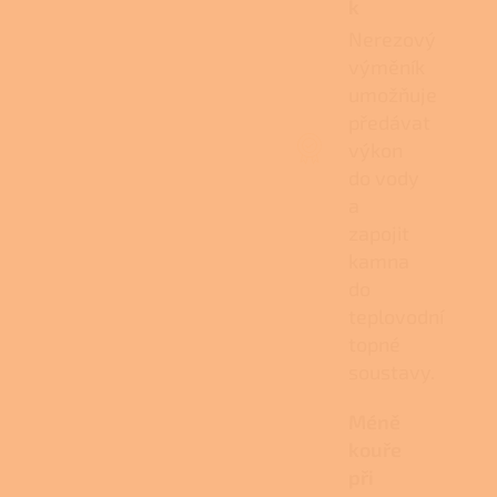
k
Nerezový
výměník
umožňuje
předávat
výkon
do vody
a
zapojit
kamna
do
teplovodní
topné
soustavy.
Méně
kouře
při