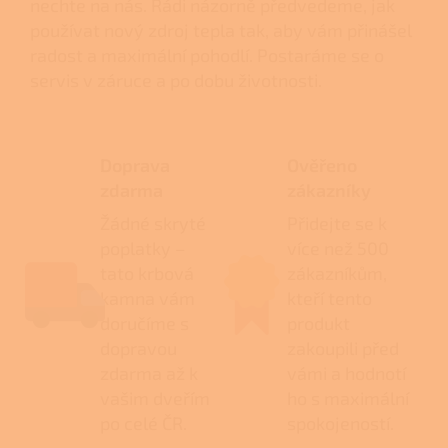
nechte na nás. Rádi názorně předvedeme, jak
používat nový zdroj tepla tak, aby vám přinášel
radost a maximální pohodlí. Postaráme se o
servis v záruce a po dobu životnosti.
Doprava
Ověřeno
zdarma
zákazníky
Žádné skryté
Přidejte se k
poplatky –
více než 500
tato krbová
zákazníkům,
kamna vám
kteří tento
doručíme s
produkt
dopravou
zakoupili před
zdarma až k
vámi a hodnotí
vašim dveřím
ho s maximální
po celé ČR.
spokojeností.