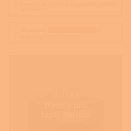
Lze sporák používat k vytápění, vaření i
pečení?
Má sporák
teplovodní výměník
a
externí přívod vzduchu?
Italská
tradice pro
teplý domov