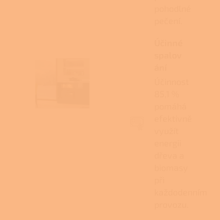
pohodlné
pečení.
Účinné
spalov
ání
Účinnost
85,1 %
pomáhá
efektivně
využít
energii
dřeva a
biomasy
při
každodenním
provozu.