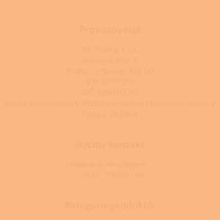
Provozovatel
RJ-Trading s.r.o.
Amurská 855/1,
Praha - Vršovice, 100 00
IČO: 03119319
DIČ: CZ03119319
Firma je zapsána u C 392044 vedená u Městského soudu v
Praze C 392044.
Rychlý kontakt
info@centrumvytapeni.cz
(+420) 778 500 111
Kategorie produktů: