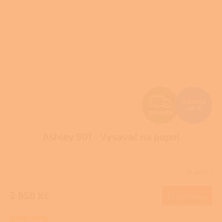
Z
3 289 Kč
–10 %
ZDARMA
D
Ashley 901 - Vysavač na popel
A
R
Skladem
M
2 950 Kč
Do košíku
A
SKLADEM