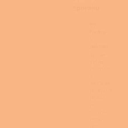
sporáku
Tři
funkce
v
jednom
Sporák
vytápí
místnost
a
současně
poskytuje
plotnu
pro
vaření i
troubu
pro