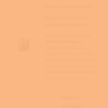
Teplo i pohodlné vaření
Praktické řešení pro
každodenní provoz
VERONA XXL 16 využívá
dřevo a biomasu
a
současně umožňuje
vytápět, vařit i péct. Díky
účinnosti 85,1 % efektivně
využívá palivo, zatímco
trouba a plotna rozšiřují jeho
využití v domácnosti.
Hlavní
výhody