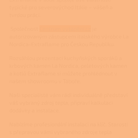
typické pro severovýchod Itálie – vášeň a
tvrdou práci.
Společnost
Centrum vytápění.cz
je
autorizovaným zástupcem italského výrobce La
Nordica-Extraflame pro Českou Republiku.
Rozsáhlou prezentaci
kuchyňských sporáků
a
krbových kamen
La Nordica,
peletových kamen
a
kotlů
Extraflame si můžete prohlédnout v
našem
showroomu v Táboře.
Naši specialisté vám rádi individuálně představí
váš vybraný zdroj tepla, připraví kalkulaci
dodávky a instalace.
Nabízíme profesionální instalaci na klíč. Starosti
s přepravou vámi vybraného zdroje tepla