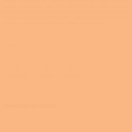
Italská společnost La Nordica-Extraflame se zabývá výrobou
kamen a krbů již od roku 1968. Sortiment této značky obsahuje
širokou škálu topných systémů, které uspokojí i nejnáročnějšího
zákazníka. La Nordica-Extraflame v sobě spojuje dvě vlastnosti
typické pro severovýchod Itálie – vášeň a tvrdou práci.
Detailní informace
ZEPTAT SE
HLÍDAT
SDÍLET
Související produkty