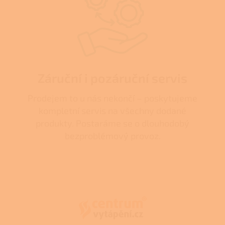
Záruční i pozáruční servis
Prodejem to u nás nekončí – poskytujeme
kompletní servis na všechny dodané
produkty. Postaráme se o dlouhodobý
bezproblémový provoz.
Z
á
p
a
t
í