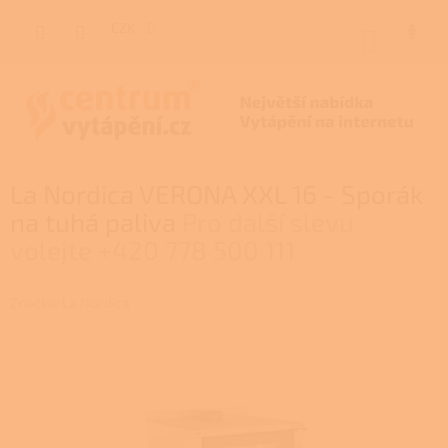
Přejít
na
CZK
NÁKUP
obsah
KOŠÍK
La Nordica VERONA XXL 16 - Sporák
na tuhá paliva
Pro další slevu
volejte +420 778 500 111
Značka:
La Nordica