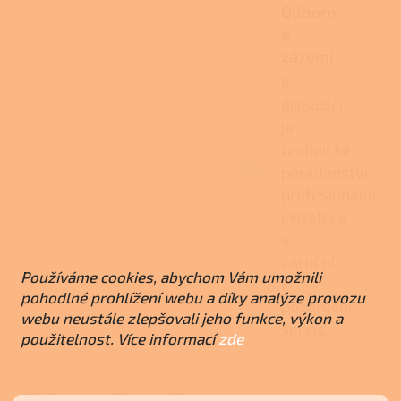
Odborn
é
zázemí
K
dispozici
je
technické
poradenství,
profesionální
instalace
a
záruční
Používáme cookies, abychom Vám umožnili
i
pohodlné prohlížení webu a díky analýze provozu
pozáruční
webu neustále zlepšovali jeho funkce, výkon a
servis.
použitelnost. Více informací
zde
Názor odborníka