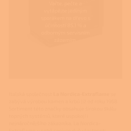
Vařte, pečte a
vytápějte jediným
sporákem na dřevo s
účinností 85,1 % a
odborným servisním
zázemím.
Italská společnost
La Nordica-Extraflame
se
zabývá výrobou kamen a krbů již od roku 1968.
Sortiment této značky obsahuje širokou škálu
topných systémů, které uspokojí i
nejnáročnějšího zákazníka. La Nordica-
Extraflame v sobě spojuje dvě vlastnosti