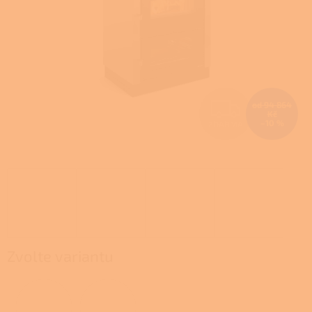
Z
od 94 864
Kč
–10 %
ZDARMA
D
A
R
M
A
Zvolte variantu