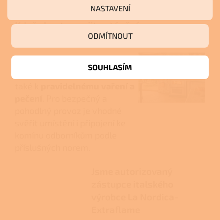
NASTAVENÍ
Když chcete spojit vytápění
ODMÍTNOUT
s vařením
Sporák doporučujeme tam, kde
SOUHLASÍM
má jeden zdroj tepla sloužit
také k
pravidelnému vaření a
pečení
. Pro bezpečný a
pohodlný provoz je vhodné
svěřit umístění i připojení ke
komínu odborníkům podle
příslušných norem.
Jsme autorizovaný
zástupce italského
výrobce La Nordica-
Extraflame