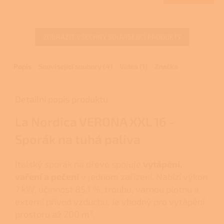
A
3,0
z
5
ZOBRAZIT VŠECHNY SOUVISEJÍCÍ PRODUKTY
hvězdiček.
Popis
Související soubory (4)
Videa (1)
Značka
Detailní popis produktu
La Nordica VERONA XXL 16 -
Sporák na tuhá paliva
Italský sporák na dřevo spojuje
vytápění,
vaření a pečení
v jednom zařízení. Nabízí výkon
7 kW, účinnost 85,1 %, troubu, varnou plotnu a
externí přívod vzduchu. Je vhodný pro vytápění
prostoru až 200 m³.