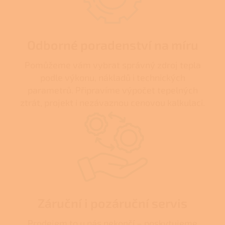
Odborné poradenství na míru
Pomůžeme vám vybrat správný zdroj tepla
podle výkonu, nákladů i technických
parametrů. Připravíme výpočet tepelných
ztrát, projekt i nezávaznou cenovou kalkulaci.
Záruční i pozáruční servis
Prodejem to u nás nekončí – poskytujeme