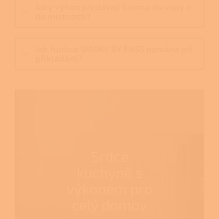
Jaký výkon předávají kamna do vody a
do místnosti?
Jak funkce SMOKE BY PASS pomáhá při
přikládání?
Srdce
kuchyně s
výkonem pro
celý domov