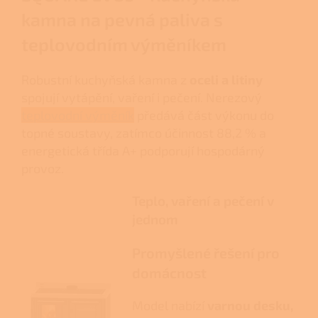
kamna na pevná paliva s
teplovodním výměníkem
Robustní kuchyňská kamna z
oceli a litiny
spojují vytápění, vaření i pečení. Nerezový
teplovodní výměník
předává část výkonu do
topné soustavy, zatímco účinnost 88,2 % a
energetická třída A+ podporují hospodárný
provoz.
Teplo, vaření a pečení v
jednom
Promyšlené řešení pro
domácnost
Model nabízí
varnou desku,