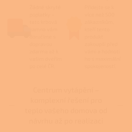
Žádné skryté
Přidejte se k
poplatky –
více než 500
tato krbová
zákazníkům,
kamna vám
kteří tento
doručíme s
produkt
dopravou
zakoupili před
zdarma až k
vámi a hodnotí
vašim dveřím
ho s maximální
po celé ČR.
spokojeností.
Centrum vytápění –
komplexní řešení pro
teplo vašeho domova od
návrhu až po realizaci