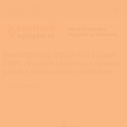
Přejít
na
CZK
NÁKUP
obsah
KOŠÍK
THERMOROSSI BOSKY F30 SQUARE
EVO5 - Kuchyňská kamna na pevná
paliva s teplovodním výměníkem
Značka:
THERMOROSSI