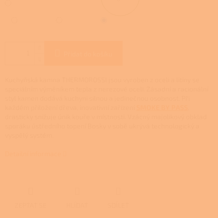
Přidat do košíku
Kuchyňská kamna THERMOROSSI jsou vyroben z oceli a litiny se
speciálním výměníkem tepla z nerezové oceli.
Zásadní a racionální
styl kamen dodává kuchyni silnou a jedinečnou osobnost.
Při
každém přiložení dřeva, inovativní zařízení
SMOKE BY PASS
,
drasticky snižuje únik kouře v místnosti. Vzácný majolikový obklad
sporáku ústředního topení Bosky v sobě ukrývá technologický a
vyspělý systém.
Detailní informace
ZEPTAT SE
HLÍDAT
SDÍLET