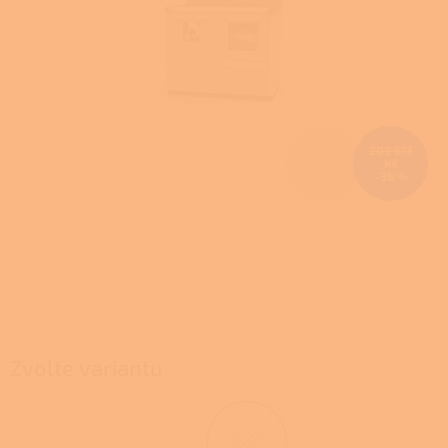
Z
203 613
Kč
–36 %
ZDARMA
D
A
R
M
A
Zvolte variantu