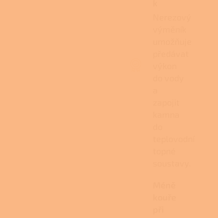
k
Nerezový
výměník
umožňuje
předávat
výkon
do vody
a
zapojit
kamna
do
teplovodní
topné
soustavy.
Méně
kouře
při