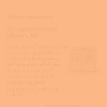
Názor odborníka
Pro vytápění spojené s
přípravou jídel
Kamna doporučujeme tam, kde
chcete při spalování dřeva
současně
vytápět prostor,
ohřívat vodu a vařit či péct
.
Tah lze řídit automaticky,
teplotu trouby kouřovou
klapkou a spalování
samostatnými regulacemi
vzduchu.
Jsme autorizovaný