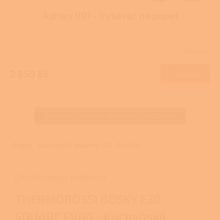
D
Ashley 901 - Vysavač na popel
A
R
Skladem
M
2 950 Kč
Do košíku
A
ZOBRAZIT VŠECHNY SOUVISEJÍCÍ PRODUKTY
Popis
Související soubory (2)
Značka
Detailní popis produktu
THERMOROSSI BOSKY F30
SQUARE EVO5 - Kuchyňská