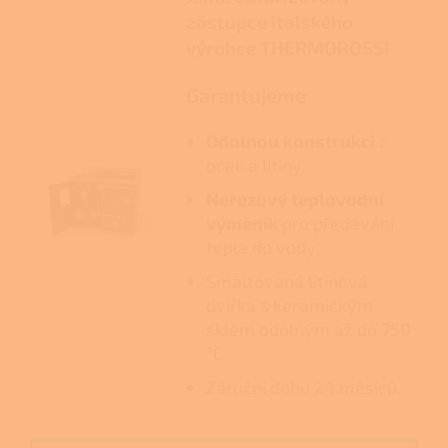
zástupce italského
výrobce THERMOROSSI
Garantujeme
Odolnou konstrukci
z
oceli a litiny.
Nerezový teplovodní
výměník
pro předávání
tepla do vody.
Smaltovaná litinová
dvířka s keramickým
sklem odolným až do 750
°C.
Záruční dobu 24 měsíců.