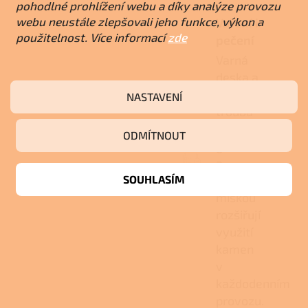
pohodlné prohlížení webu a díky analýze provozu
webu neustále zlepšovali jeho funkce, výkon a
Vaření i
použitelnost. Více informací
zde
pečení
Varná
deska a
smaltovaná
NASTAVENÍ
trouba
s
ODMÍTNOUT
grilem
a
SOUHLASÍM
odkapávací
miskou
rozšiřují
využití
kamen
v
každodenním
provozu.