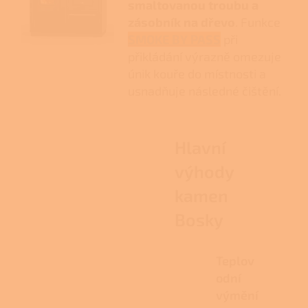
smaltovanou troubu a
zásobník na dřevo
. Funkce
SMOKE BY PASS
při
přikládání výrazně omezuje
únik kouře do místnosti a
usnadňuje následné čištění.
Hlavní
výhody
kamen
Bosky
Teplov
odní
výmění