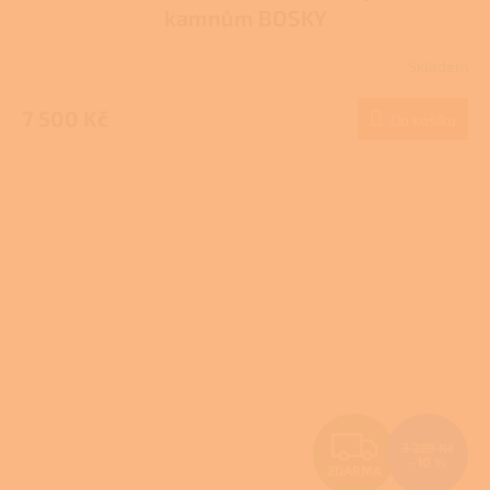
kamnům BOSKY
Skladem
7 500 Kč
Do košíku
Z
3 289 Kč
–10 %
ZDARMA