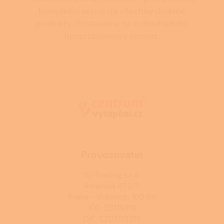
kompletní servis na všechny dodané
produkty. Postaráme se o dlouhodobý
bezproblémový provoz.
Z
á
p
a
t
í
Provozovatel
RJ-Trading s.r.o.
Amurská 855/1,
Praha - Vršovice, 100 00
IČO: 03119319
DIČ: CZ03119319