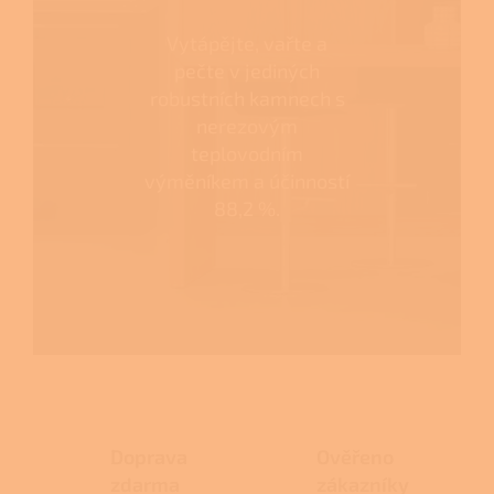
Vytápějte, vařte a
pečte v jediných
robustních kamnech s
nerezovým
teplovodním
výměníkem a účinností
88,2 %.
Doprava
Ověřeno
zdarma
zákazníky