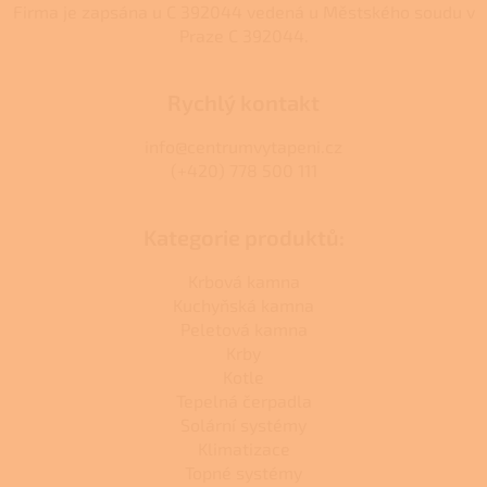
Firma je zapsána u C 392044 vedená u Městského soudu v
Praze C 392044.
Rychlý kontakt
info@centrumvytapeni.cz
(+420) 778 500 111
Kategorie produktů:
Krbová kamna
Kuchyňská kamna
Peletová kamna
Krby
Kotle
Tepelná čerpadla
Solární systémy
Klimatizace
Topné systémy