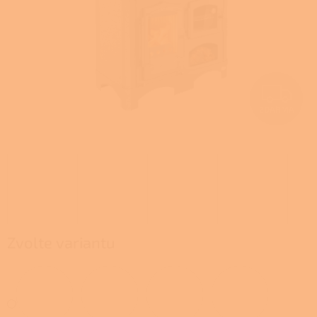
Z
ZDARMA
D
A
R
M
A
Zvolte variantu