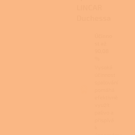
LINCAR
Duchessa
Účinno
st až
90,08
%
Vysoká
účinnost
spalování
pomáhá
efektivně
využít
palivo a
přispívá
k