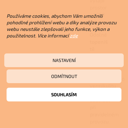
vytápí
prostor
až 250
Používáme cookies, abychom Vám umožnili
m³.
pohodlné prohlížení webu a díky analýze provozu
webu neustále zlepšovali jeho funkce, výkon a
Odolné
použitelnost. Více informací
zde
topeniš
tě
Kombinace
NASTAVENÍ
kvalitní
litiny a
ODMÍTNOUT
žáruvzdorného
vermikulitu
zajišťuje
SOUHLASÍM
odolnost
při
pravidelném
provozu.