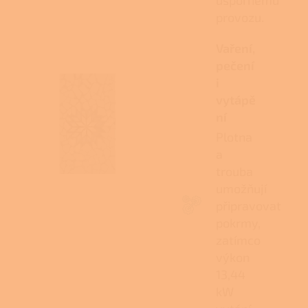
úspornému
provozu.
Vaření,
pečení
i
vytápě
ní
Plotna
a
trouba
umožňují
připravovat
pokrmy,
zatímco
výkon
13,44
kW