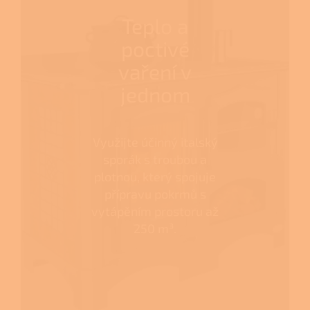
Teplo a
poctivé
vaření v
jednom
Využijte účinný italský
sporák s troubou a
plotnou, který spojuje
přípravu pokrmů s
vytápěním prostoru až
250 m³.