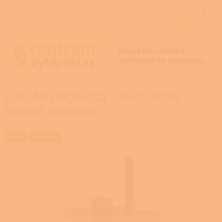
Přejít
na
CZK
NÁKUP
obsah
KOŠÍK
LINCAR Duchessa - Kuchyňský
sporák na dřevo
Značka:
LINCAR
Akce
Novinka