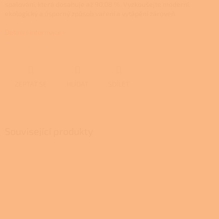
spalování, která dosahuje až 90,08 %. Vyzkoušejte moderní,
ekologický a úsporný způsob vaření a vytápění zároveň.
Detailní informace
ZEPTAT SE
HLÍDAT
SDÍLET
Související produkty