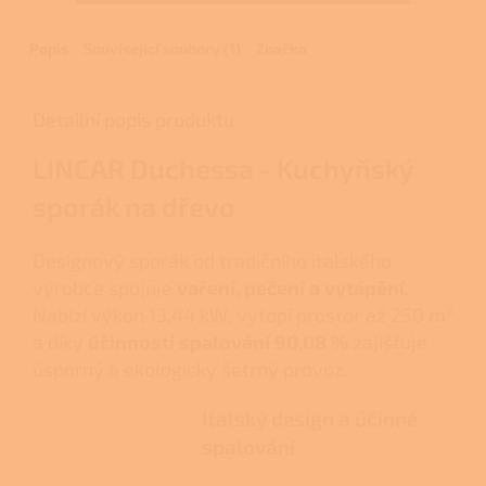
Popis
Související soubory (1)
Značka
Detailní popis produktu
LINCAR Duchessa - Kuchyňský
sporák na dřevo
Designový sporák od tradičního italského
výrobce spojuje
vaření, pečení a vytápění
.
Nabízí výkon 13,44 kW, vytopí prostor až 250 m³
a díky
účinnosti spalování 90,08 %
zajišťuje
úsporný a ekologicky šetrný provoz.
Italský design a účinné
spalování