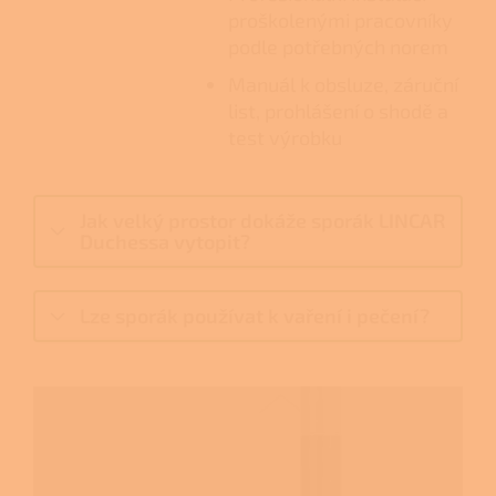
proškolenými pracovníky
podle potřebných norem
Manuál k obsluze, záruční
list, prohlášení o shodě a
test výrobku
Jak velký prostor dokáže sporák LINCAR
Duchessa vytopit?
Lze sporák používat k vaření i pečení?