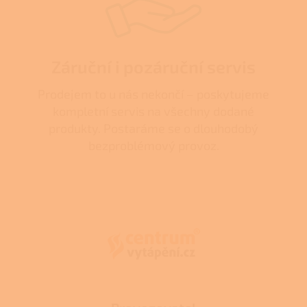
Záruční i pozáruční servis
Prodejem to u nás nekončí – poskytujeme
kompletní servis na všechny dodané
produkty. Postaráme se o dlouhodobý
bezproblémový provoz.
Z
á
p
a
t
í