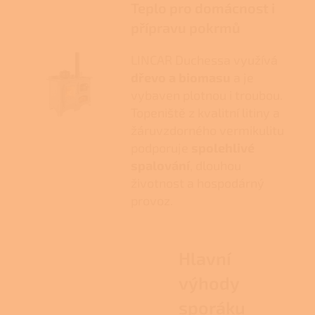
Teplo pro domácnost i
přípravu pokrmů
LINCAR Duchessa využívá
dřevo a biomasu
a je
vybaven plotnou i troubou.
Topeniště z kvalitní litiny a
žáruvzdorného vermikulitu
podporuje
spolehlivé
spalování
, dlouhou
životnost a hospodárný
provoz.
Hlavní
výhody
sporáku