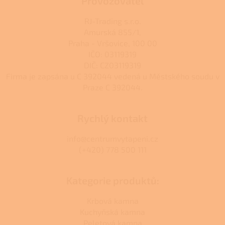
Provozovatel
RJ-Trading s.r.o.
Amurská 855/1,
Praha - Vršovice, 100 00
IČO: 03119319
DIČ: CZ03119319
Firma je zapsána u C 392044 vedená u Městského soudu v
Praze C 392044.
Rychlý kontakt
info@centrumvytapeni.cz
(+420) 778 500 111
Kategorie produktů:
Krbová kamna
Kuchyňská kamna
Peletová kamna