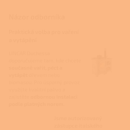
Názor odborníka
Praktická volba pro vaření
a vytápění
LINCAR Duchessa
doporučujeme tam, kde chcete
současně vařit, péct a
vytápět
dřevem nebo
biomasou. Pro úsporný provoz
využijte kvalitní palivo a
zajistěte
odbornou instalaci
podle platných norem
.
Jsme autorizovaný
zástupce italského