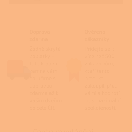
Doprava
Ověřeno
zdarma
zákazníky
Žádné skryté
Přidejte se k
poplatky –
více než 500
tato krbová
zákazníkům,
kamna vám
kteří tento
doručíme s
produkt
dopravou
zakoupili před
zdarma až k
vámi a hodnotí
vašim dveřím
ho s maximální
po celé ČR.
spokojeností.
Centrum vytápění –