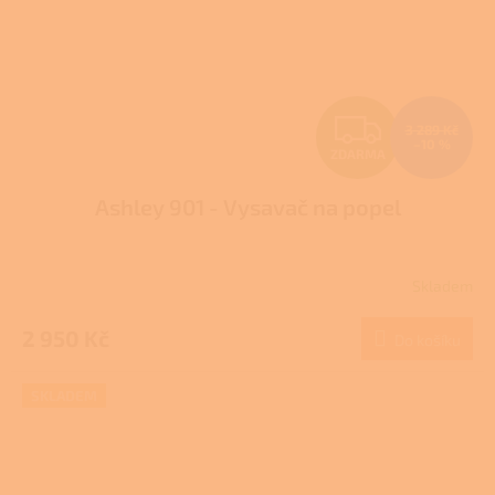
Z
3 289 Kč
–10 %
ZDARMA
D
Ashley 901 - Vysavač na popel
A
R
Skladem
M
2 950 Kč
Do košíku
A
SKLADEM