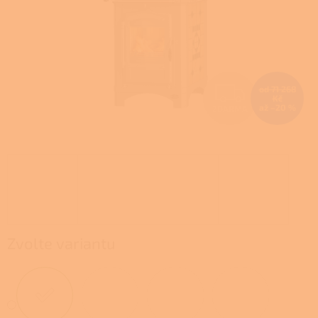
Z
od 71 268
Kč
až –20 %
ZDARMA
D
A
R
M
A
Zvolte variantu