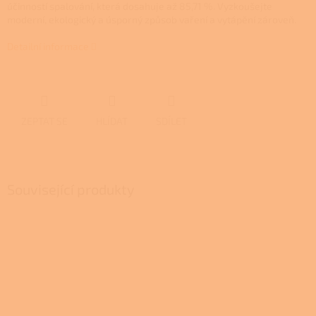
účinností spalování, která dosahuje až 85,71 %. Vyzkoušejte
moderní, ekologický a úsporný způsob vaření a vytápění zároveň.
Detailní informace
ZEPTAT SE
HLÍDAT
SDÍLET
Související produkty