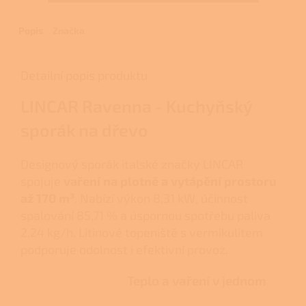
Popis
Značka
Detailní popis produktu
LINCAR Ravenna - Kuchyňský
sporák na dřevo
Designový sporák italské značky LINCAR
spojuje
vaření na plotně a vytápění prostoru
až 170 m³
. Nabízí výkon 8,31 kW, účinnost
spalování 85,71 % a úspornou spotřebu paliva
2,24 kg/h. Litinové topeniště s vermikulitem
podporuje odolnost i efektivní provoz.
Teplo a vaření v jednom