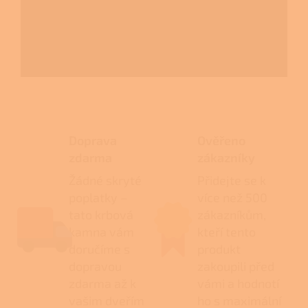
Doprava
Ověřeno
zdarma
zákazníky
Žádné skryté
Přidejte se k
poplatky –
více než 500
tato krbová
zákazníkům,
kamna vám
kteří tento
doručíme s
produkt
dopravou
zakoupili před
zdarma až k
vámi a hodnotí
vašim dveřím
ho s maximální