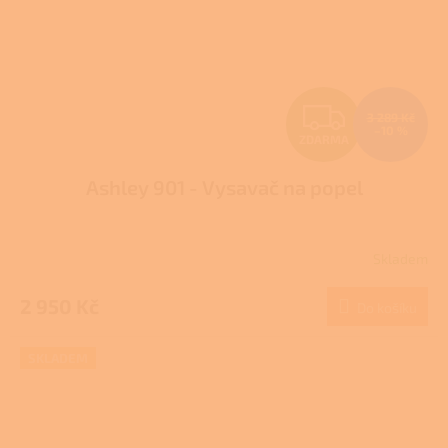
Z
3 289 Kč
–10 %
ZDARMA
D
Ashley 901 - Vysavač na popel
A
R
Skladem
M
2 950 Kč
Do košíku
A
SKLADEM