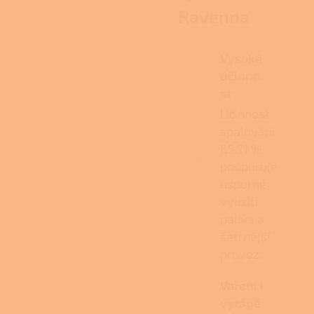
Ravenna
Vysoká
účinno
st
Účinnost
spalování
85,71 %
podporuje
úsporné
využití
paliva a
šetrnější
provoz.
Vaření i
vytápě