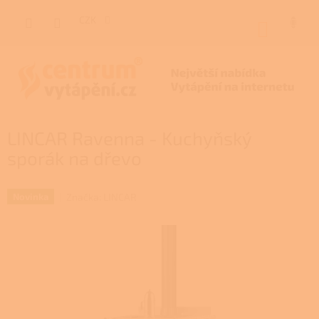
Přejít
na
CZK
NÁKUP
obsah
KOŠÍK
LINCAR Ravenna - Kuchyňský
sporák na dřevo
Značka:
LINCAR
Novinka