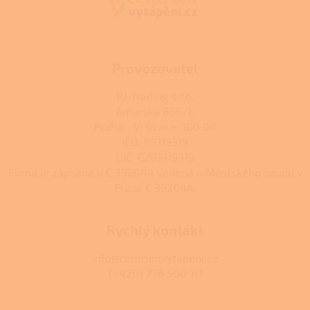
t
í
Provozovatel
RJ-Trading s.r.o.
Amurská 855/1,
Praha - Vršovice, 100 00
IČO: 03119319
DIČ: CZ03119319
Firma je zapsána u C 392044 vedená u Městského soudu v
Praze C 392044.
Rychlý kontakt
info@centrumvytapeni.cz
(+420) 778 500 111