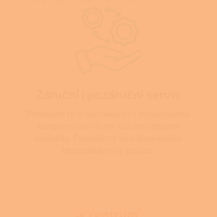
Záruční i pozáruční servis
Prodejem to u nás nekončí – poskytujeme
kompletní servis na všechny dodané
produkty. Postaráme se o dlouhodobý
bezproblémový provoz.
Z
á
p
a