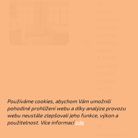
ní
Plotna
umožňuje
přípravu
pokrmů,
zatímco
výkon
8,31 kW
pomáhá
vytopit
prostor
až 170
m³.
Používáme cookies, abychom Vám umožnili
pohodlné prohlížení webu a díky analýze provozu
Odolné
webu neustále zlepšovali jeho funkce, výkon a
topeniš
použitelnost. Více informací
zde
tě
Kombinace