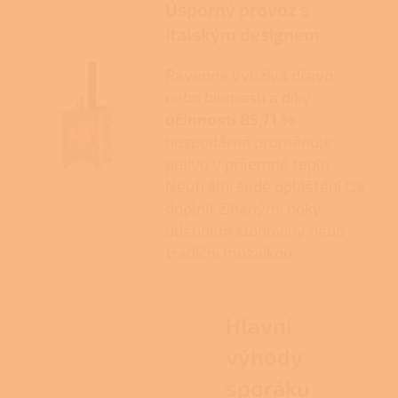
Úsporný provoz s
italským designem
Ravenna využívá dřevo
nebo biomasu a díky
účinnosti 85,71 %
hospodárně proměňuje
palivo v příjemné teplo.
Neutrální šedé opláštění lze
doplnit žíhanými boky,
odstínem slonoviny nebo
tradiční mozaikou.
Hlavní
výhody
sporáku