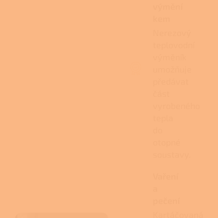
výmění
kem
Nerezový
teplovodní
výměník
umožňuje
předávat
část
vyrobeného
tepla
do
otopné
soustavy.
Vaření
a
pečení
Kartáčovaná