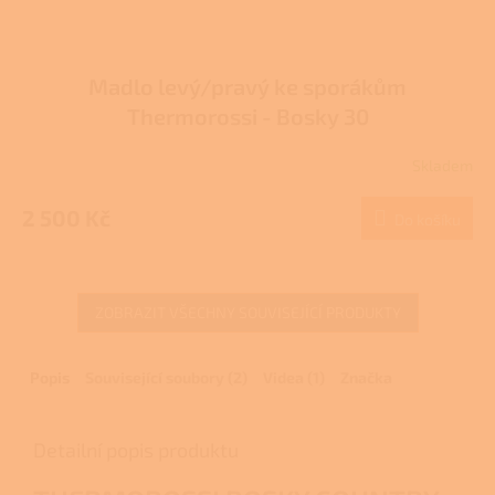
Madlo levý/pravý ke sporákům
Thermorossi - Bosky 30
Skladem
2 500 Kč
Do košíku
ZOBRAZIT VŠECHNY SOUVISEJÍCÍ PRODUKTY
Popis
Související soubory (2)
Videa (1)
Značka
Detailní popis produktu