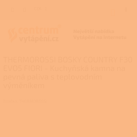
Přejít
na
CZK
NÁKUP
obsah
KOŠÍK
THERMOROSSI BOSKY COUNTRY F30
EVO5 FIORI - Kuchyňská kamna na
pevná paliva s teplovodním
výměníkem
Značka:
THERMOROSSI