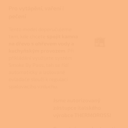
Pro vytápění, vaření i
pečení
Tento model doporučujeme
tam, kde chcete
spojit kamna
na dřevo s ohřevem vody a
kuchyňským provozem
. Při
přikládání využijete systém
Smoke By Pass, tah se řídí
automaticky a izolované
ovladače slouží k regulaci
spalovacího vzduchu.
Jsme autorizovaný
zástupce italského
výrobce THERMOROSSI