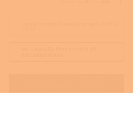
pravé madlo lze dokoupit.
Lze na kamnech současně topit, vařit a
péct?
Jak Smoke By Pass pomáhá při
přikládání dřeva?
Srdce
kuchyně s