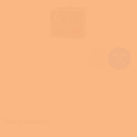
Z
236 300
Kč
–37 %
ZDARMA
D
A
R
M
A
Zvolte variantu