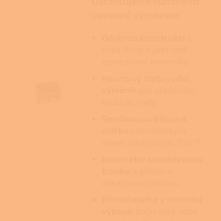
Garantujeme vlastnosti
uvedené výrobcem
Odolnou konstrukci
z
oceli, litiny a precizně
zpracované keramiky.
Nerezový teplovodní
výměník
pro předávání
tepla do vody.
Smaltovaná litinová
dvířka
s keramickým
sklem odolným do 750 °C.
Kompletní smaltovanou
troubu
s grilem a
odkapávací miskou.
Přední madlo v základní
výbavě
; boční levé nebo