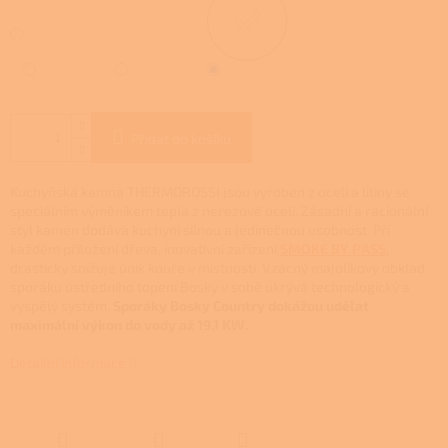
Přidat do košíku
Kuchyňská kamna THERMOROSSI jsou vyroben z oceli a litiny se
speciálním výměníkem tepla z nerezové oceli.
Zásadní a racionální
styl kamen dodává kuchyni silnou a jedinečnou osobnost.
Při
každém přiložení dřeva, inovativní zařízení
SMOKE BY PASS
,
drasticky snižuje únik kouře v místnosti. Vzácný majolikový obklad
sporáku ústředního topení Bosky v sobě ukrývá technologický a
vyspělý systém.
Sporáky Bosky Country dokážou udělat
maximální výkon do vody až 19,1 KW.
Detailní informace